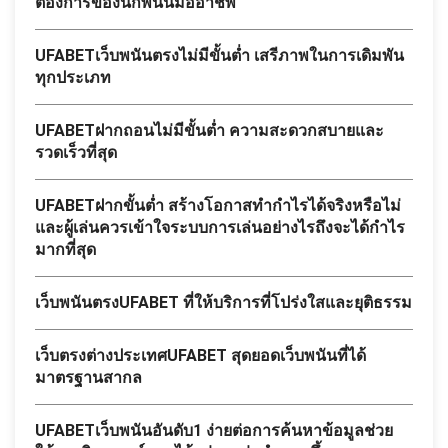
ต้องการของนักพนันมืออาชีพ
UFABETเว็บพนันตรงไม่มีขั้นต่ำ เสรีภาพในการเดิมพัน
ทุกประเภท
UFABETฝากถอนไม่มีขั้นต่ำ ความสะดวกสบายและ
รวดเร็วที่สุด
UFABETฝากขั้นต่ำ สร้างโอกาสทำกำไรได้จริงหรือไม่
และผู้เล่นควรเข้าใจระบบการเล่นอย่างไรถึงจะได้กำไร
มากที่สุด
เว็บพนันตรงUFABET ที่ให้บริการที่โปร่งใสและยุติธรรม
เว็บตรงต่างประเทศUFABET สุดยอดเว็บพนันที่ได้
มาตรฐานสากล
UFABETเว็บพนันอันดับ1 ง่ายต่อการค้นหาข้อมูลช่วย