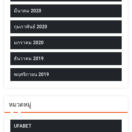
มีนาคม 2020
กุมภาพันธ์ 2020
มกราคม 2020
ธันวาคม 2019
พฤศจิกายน 2019
หมวดหมู่
UFABET