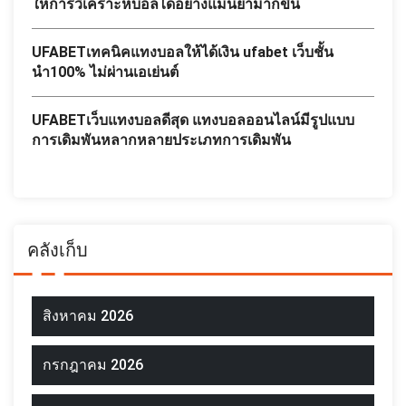
ให้การวิเคราะห์บอลได้อย่างแม่นยำมากขึ้น
UFABETเทคนิคแทงบอลให้ได้เงิน ufabet เว็บชั้น
นำ100% ไม่ผ่านเอเย่นต์
UFABETเว็บแทงบอลดีสุด แทงบอลออนไลน์มีรูปแบบ
การเดิมพันหลากหลายประเภทการเดิมพัน
คลังเก็บ
สิงหาคม 2026
กรกฎาคม 2026