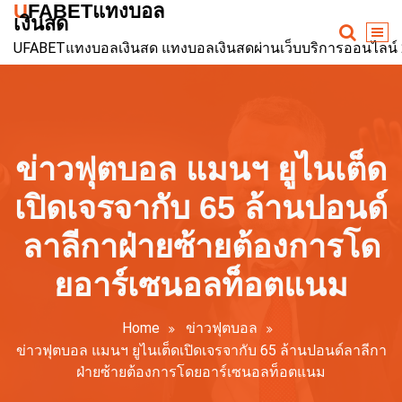
UFABETแทงบอล
Skip
เงินสด
to
UFABETแทงบอลเงินสด แทงบอลเงินสดผ่านเว็บบริการออนไลน์ 24ช
content
ข่าวฟุตบอล แมนฯ ยูไนเต็ด
เปิดเจรจากับ 65 ล้านปอนด์
ลาลีกาฝ่ายซ้ายต้องการโด
ยอาร์เซนอลท็อตแนม
Home
ข่าวฟุตบอล
ข่าวฟุตบอล แมนฯ ยูไนเต็ดเปิดเจรจากับ 65 ล้านปอนด์ลาลีกา
ฝ่ายซ้ายต้องการโดยอาร์เซนอลท็อตแนม