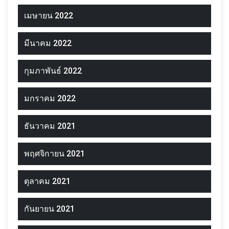
เมษายน 2022
มีนาคม 2022
กุมภาพันธ์ 2022
มกราคม 2022
ธันวาคม 2021
พฤศจิกายน 2021
ตุลาคม 2021
กันยายน 2021