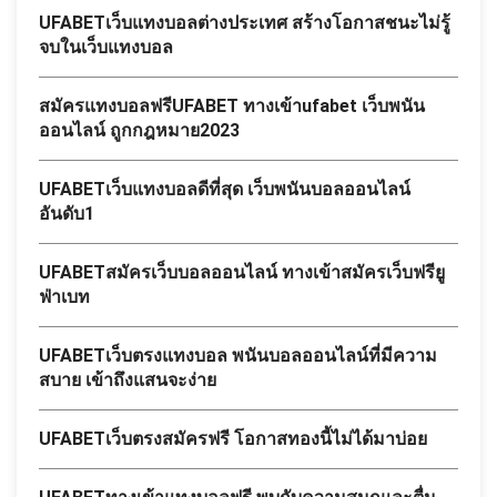
UFABETเว็บแทงบอลต่างประเทศ สร้างโอกาสชนะไม่รู้
จบในเว็บแทงบอล
สมัครแทงบอลฟรีUFABET ทางเข้าufabet เว็บพนัน
ออนไลน์ ถูกกฎหมาย2023
UFABETเว็บแทงบอลดีที่สุด เว็บพนันบอลออนไลน์
อันดับ1
UFABETสมัครเว็บบอลออนไลน์ ทางเข้าสมัครเว็บฟรียู
ฟ่าเบท
UFABETเว็บตรงแทงบอล พนันบอลออนไลน์ที่มีความ
สบาย เข้าถึงแสนจะง่าย
UFABETเว็บตรงสมัครฟรี โอกาสทองนี้ไม่ได้มาบ่อย