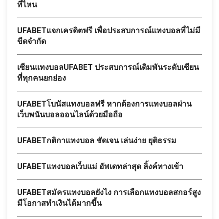
ที่ไหน
UFABETแจกเครดิตฟรี เพื่อประสบการณ์แทงบอลที่ไม่มี
ขีดจำกัด
เซียนแทงบอลUFABET ประสบการณ์เดิมพันระดับเซียน
ที่ทุกคนยกย่อง
UFABETโบนัสแทงบอลฟรี หากต้องการแทงบอลผ่าน
เว็บพนันบอลออนไลน์ด้วยมือถือ
UFABETกติกาแทงบอล ชัดเจน เล่นง่าย ยุติธรรม
UFABETแทงบอลเว็บแม่ อัพเดทล่าสุด ลิ้งค์ทางเข้า
UFABETสมัครแทงบอลยังไง การเลือกแทงบอลสกอร์สูง
มีโอกาสทำเงินได้มากขึ้น