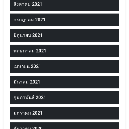
สิงหาคม 2021
กรกฎาคม 2021
มิถุนายน 2021
พฤษภาคม 2021
เมษายน 2021
มีนาคม 2021
กุมภาพันธ์ 2021
มกราคม 2021
ธันวาคม 2020