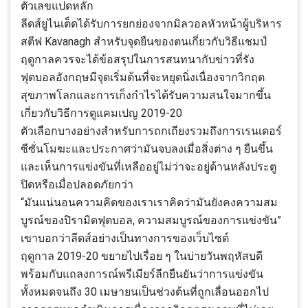
ตัวเลขแปดหลัก
ลีดส์ยูไนเต็ดได้รับการยกย่องจากมิลวอลหัวหน้าผู้บริหาร
สตีฟ Kavanagh สำหรับจุดยืนของตนเกี่ยวกับวิธีแชมป์
ฤดูกาลควรจะได้ข้อสรุปในการสนทนากับข่าวที่รัง
ฟุตบอลอังกฤษมีจุดเริ่มต้นที่จะหยุดนิ่งเนื่องจากวิกฤต
สุขภาพโลกและการเก็งกำไรได้รับความสนใจมากขึ้น
เกี่ยวกับวิธีการดูแคมเปญ 2019-20
ตัวเลือกบางอย่างสำหรับการถกเถียงรวมถึงการเรนเดอร์
ซีซั่นโมฆะและประกาศว่ามันจบลงเมื่อสิ่งต่าง ๆ ยืนขึ้น
และเห็นการแข่งขันที่เหลืออยู่ไม่ว่าจะอยู่ด้านหลังประตู
ปิดหรือเมื่อปลอดภัยกว่า
“มันแน่นอนความคิดของเราเราคิดว่ามันยังคงความสม
บูรณ์ของปิรามิดฟุตบอล, ความสมบูรณ์ของการแข่งขัน”
เขาบอกว่าลีดส์อย่างเป็นทางการของเว็บไซต์
ฤดูกาล 2019-20 ขยายไปเรื่อย ๆ ในบ่ายวันพฤหัสบดี
พร้อมกับแถลงการณ์พรีเมียร์ลีกยืนยันว่าการแข่งขัน
ทั้งหมดจนถึง 30 เมษายนเป็นช่วงต้นที่ถูกเลื่อนออกไป