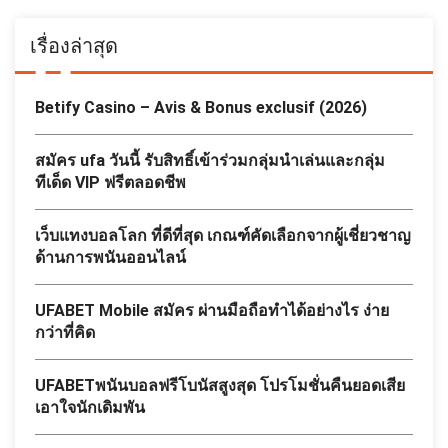
เรื่องล่าสุด
Betify Casino – Avis & Bonus exclusif (2026)
สมัคร ufa วันนี้ รับสิทธิ์เข้าร่วมกลุ่มนำเล่นและกลุ่ม
ทีเด็ด VIP ฟรีตลอดชีพ
เว็บแทงบอลโลก ที่ดีที่สุด เกณฑ์คัดเลือกจากผู้เชี่ยวชาญ
ด้านการพนันออนไลน์
UFABET Mobile สมัคร ผ่านมือถือทำได้อย่างไร ง่าย
กว่าที่คิด
UFABETพนันบอลฟรีโบนัสสูงสุด โปรโมชั่นคืนยอดเสีย
เอาใจนักเดิมพัน