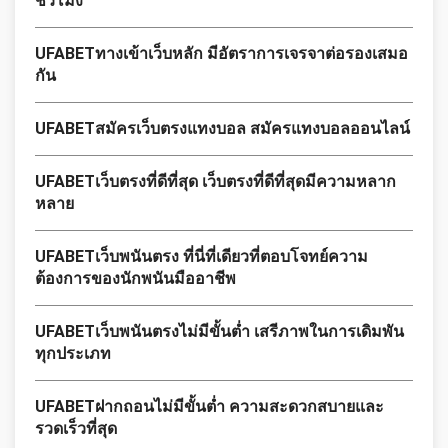
ชั่วโมง
UFABETทางเข้าเว็บหลัก มีอัตราการเจรจาต่อรองเสมอ
กัน
UFABETสมัครเว็บตรงแทงบอล สมัครแทงบอลออนไลน์
UFABETเว็บตรงที่ดีที่สุด เว็บตรงที่ดีที่สุดมีความหลาก
หลาย
UFABETเว็บพนันตรง ที่นี่ที่เดียวที่ตอบโจทย์ความ
ต้องการของนักพนันมืออาชีพ
UFABETเว็บพนันตรงไม่มีขั้นต่ำ เสรีภาพในการเดิมพัน
ทุกประเภท
UFABETฝากถอนไม่มีขั้นต่ำ ความสะดวกสบายและ
รวดเร็วที่สุด