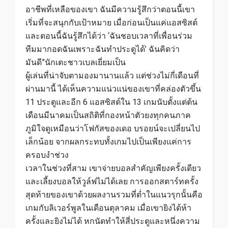
อาชีพที่เหลือของเขา ฉันมีความรู้สึกว่าตอนนี้เขา
เริ่มที่จะสนุกกับเป้าหมาย เมื่อก่อนเป็นแค่แอสซิสต์
และตอนนี้ฉันรู้สึกได้ว่า ‘ฉันชอบเวลาที่เพื่อนร่วม
ทีมมากอดฉันเพราะฉันทำประตูได้’ ฉันคิดว่า
มันดี”นักเตะชาวเบลเยี่ยมเป็น
ผู้เล่นที่น่าจับตามองมานานแล้ว แต่ช่วงไม่กี่เดือนที่
ผ่านมานี้ ได้เห็นความแน่วแน่ของเขาที่คล่องตัวขึ้น
11 ประตูและอีก 6 แอสซิสต์ใน 13 เกมนับตั้งแต่ต้น
เดือนมีนาคมเป็นสถิติที่กองหน้าตัวยงทุกคนภาค
ภูมิใจดูเหมือนว่าโฟกัสของเดอ บรอยน์จะเปลี่ยนไป
เล็กน้อย จากผลกระทบทั้งเกมไปเป็นเพียงแค่การ
ครอบงำช่วง
เวลาในช่วงที่สาม เขาจ่ายบอลสำคัญเพียงครั้งเดียว
และเลี้ยงบอลให้วูล์ฟไม่ได้เลย การออกสตาร์ทครั้ง
สุดท้ายของเขาด้วยผลงานรวมที่ต่ำในแนวรุกนั้นคือ
เกมกับลิเวอร์พูลในเดือนตุลาคม เมื่อเขายิงได้ห้า
ครั้งและยิงไม่ได้ หกนัดทำให้สี่ประตูและหนึ่งความ