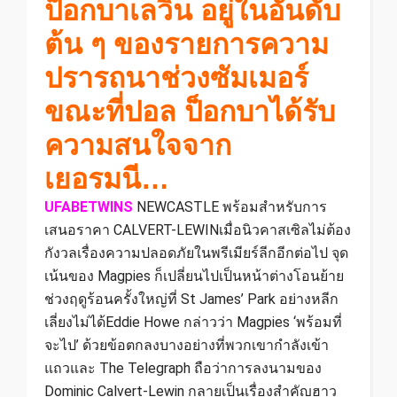
ป็อกบาเลวิน อยู่ในอันดับ
ต้น ๆ ของรายการความ
ปรารถนาช่วงซัมเมอร์
ขณะที่ปอล ป็อกบาได้รับ
ความสนใจจาก
เยอรมนี…
UFABETWINS
NEWCASTLE พร้อมสำหรับการ
เสนอราคา CALVERT-LEWINเมื่อนิวคาสเซิลไม่ต้อง
กังวลเรื่องความปลอดภัยในพรีเมียร์ลีกอีกต่อไป จุด
เน้นของ Magpies ก็เปลี่ยนไปเป็นหน้าต่างโอนย้าย
ช่วงฤดูร้อนครั้งใหญ่ที่ St James’ Park อย่างหลีก
เลี่ยงไม่ได้Eddie Howe กล่าวว่า Magpies ‘พร้อมที่
จะไป’ ด้วยข้อตกลงบางอย่างที่พวกเขากำลังเข้า
แถวและ The Telegraph ถือว่าการลงนามของ
Dominic Calvert-Lewin กลายเป็นเรื่องสำคัญฮาว