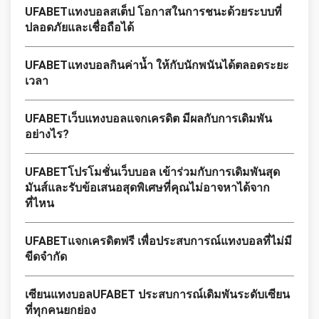
UFABETแทงบอลสเต็ป โอกาสในการชนะด้วยระบบที่
ปลอดภัยและเชื่อถือได้
UFABETแทงบอลกินค่าน้ำ ให้กับนักพนันได้ตลอดระยะ
เวลา
UFABETเว็บแทงบอลแจกเครดิต มีผลกับการเดิมพัน
อย่างไร?
UFABETโปรโมชั่นเว็บบอล เข้าร่วมกับการเดิมพันสุด
มันส์และรับข้อเสนอสุดพิเศษที่คุณไม่อาจหาได้จาก
ที่ไหน
UFABETแจกเครดิตฟรี เพื่อประสบการณ์แทงบอลที่ไม่มี
ขีดจำกัด
เซียนแทงบอลUFABET ประสบการณ์เดิมพันระดับเซียน
ที่ทุกคนยกย่อง