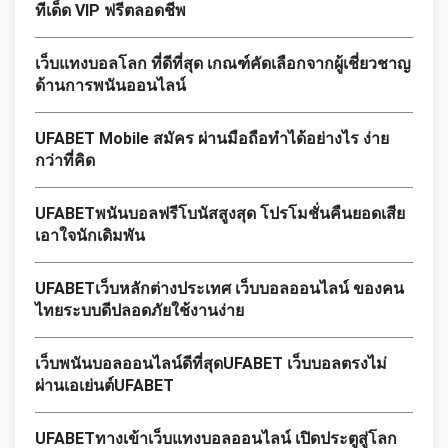
ทีเด็ด VIP ฟรีตลอดชีพ
เว็บแทงบอลโลก ที่ดีที่สุด เกณฑ์คัดเลือกจากผู้เชี่ยวชาญ
ด้านการพนันออนไลน์
UFABET Mobile สมัคร ผ่านมือถือทำได้อย่างไร ง่าย
กว่าที่คิด
UFABETพนันบอลฟรีโบนัสสูงสุด โปรโมชั่นคืนยอดเสีย
เอาใจนักเดิมพัน
UFABETเว็บหลักต่างประเทศ เว็บบอลออนไลน์ ของคน
ไทยระบบดีปลอดภัยใช้งานง่าย
เว็บพนันบอลออนไลน์ดีที่สุดUFABET เว็บบอลตรงไม่
ผ่านเอเย่นต์UFABET
UFABETทางเข้าเว็บแทงบอลออนไลน์ เปิดประตูสู่โลก