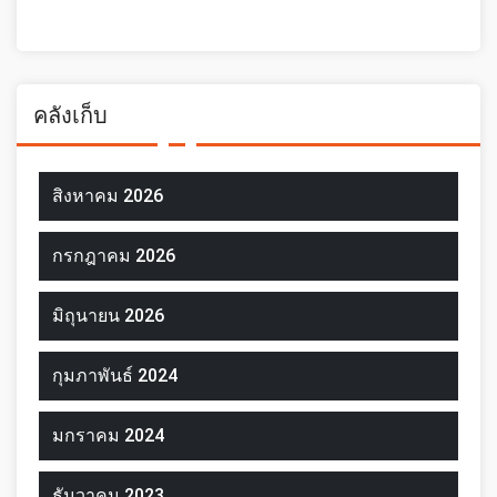
คลังเก็บ
สิงหาคม 2026
กรกฎาคม 2026
มิถุนายน 2026
กุมภาพันธ์ 2024
มกราคม 2024
ธันวาคม 2023