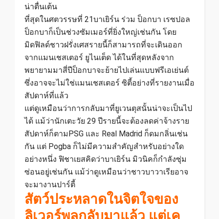
น่าตื่นเต้น
ที่สุดในศตวรรษที่ 21บาเยิร์น ร่วม ป็อกบา เรซปอล
ป็อกบาก็เป็นช่วงซัมเมอร์ที่ยิ่งใหญ่เช่นกัน โดย
มิดฟิลด์ชาวฝรั่งเศสรายนี้ก็สามารถที่จะเดินออก
จากแมนเชสเตอร์ ยูไนเต็ด ได้ในที่สุดหลังจาก
พยายามมาสี่ปีป็อกบาจะย้ายไปเล่นแบบฟรีเอเย่นต์
ซึ่งอาจจะไม่ใช่แมนเชสเตอร์ ซิตี้อย่างที่รายงานเมื่อ
สัปดาห์ที่แล้ว
แต่ดูเหมือนว่าการกลับมาที่ยูเวนตุสนั้นน่าจะเป็นไป
ได้ แม้ว่านักเตะวัย 29 ปีรายนี้จะต้องลดค่าจ้างราย
สัปดาห์ก็ตามPSG และ Real Madrid ก็ดมกลิ่นเช่น
กัน แต่ Pogba ก็ไม่มีความสำคัญสำหรับอย่างใด
อย่างหนึ่ง ฟิชาเยสคิดว่าบาเยิร์น มิวนิคก็กำลังซุ่ม
ซ่อนอยู่เช่นกัน แม้ว่าดูเหมือนว่าชาวบาวาเรียอาจ
จะมางานปาร์ตี้
สัตว์ประหลาดในจิตใจของ
ลิเวอร์พูลกลับมาแล้ว แต่เค