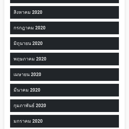
สิงหาคม 2020
กรกฎาคม 2020
มิถุนายน 2020
พฤษภาคม 2020
เมษายน 2020
มีนาคม 2020
กุมภาพันธ์ 2020
มกราคม 2020