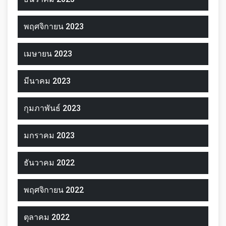
พฤศจิกายน 2023
เมษายน 2023
มีนาคม 2023
กุมภาพันธ์ 2023
มกราคม 2023
ธันวาคม 2022
พฤศจิกายน 2022
ตุลาคม 2022