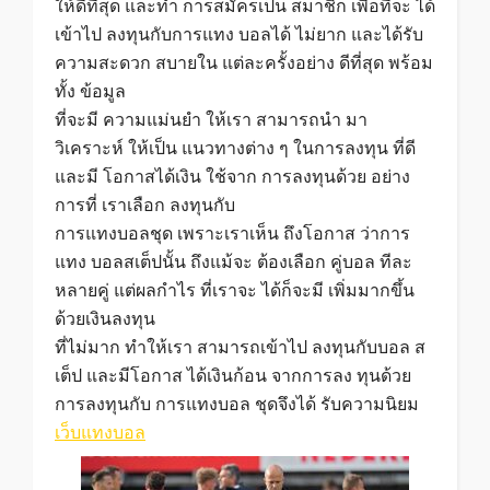
ให้ดีที่สุด และทำ การสมัครเป็น สมาชิก เพื่อที่จะ ได้
เข้าไป ลงทุนกับการแทง บอลได้ ไม่ยาก และได้รับ
ความสะดวก สบายใน แต่ละครั้งอย่าง ดีที่สุด พร้อม
ทั้ง ข้อมูล
ที่จะมี ความแม่นยำ ให้เรา สามารถนำ มา
วิเคราะห์ ให้เป็น แนวทางต่าง ๆ ในการลงทุน ที่ดี
และมี โอกาสได้เงิน ใช้จาก การลงทุนด้วย อย่าง
การที่ เราเลือก ลงทุนกับ
การแทงบอลชุด เพราะเราเห็น ถึงโอกาส ว่าการ
แทง บอลสเต็ปนั้น ถึงแม้จะ ต้องเลือก คู่บอล ทีละ
หลายคู่ แต่ผลกำไร ที่เราจะ ได้ก็จะมี เพิ่มมากขึ้น
ด้วยเงินลงทุน
ที่ไม่มาก ทำให้เรา สามารถเข้าไป ลงทุนกับบอล ส
เต็ป และมีโอกาส ได้เงินก้อน จากการลง ทุนด้วย
การลงทุนกับ การแทงบอล ชุดจึงได้ รับความนิยม
เว็บแทงบอล