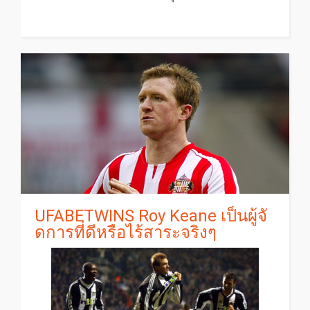
UFABETWINS Roy Keane เป็นผู้จั
ดการที่ดีหรือไร้สาระจริงๆ