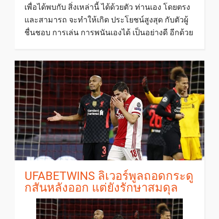
เพื่อได้พบกับ สิ่งเหล่านี้ ได้ด้วยตัว ท่านเอง โดยตรง
และสามารถ จะทำให้เกิด ประโยชน์สูงสุด กับตัวผู้
ชื่นชอบ การเล่น การพนันเองได้ เป็นอย่างดี อีกด้วย
UFABETWINS ลิเวอร์พูลถอดกระดู
กสันหลังออก แต่ยังรักษาสมดุล