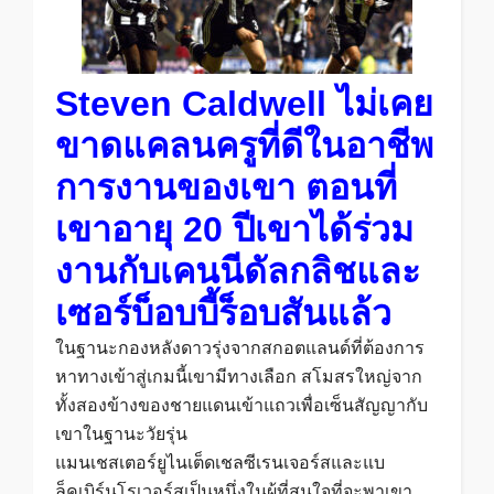
Steven Caldwell ไม่เคย
ขาดแคลนครูที่ดีในอาชีพ
การงานของเขา ตอนที่
เขาอายุ 20 ปีเขาได้ร่วม
งานกับเคนนีดัลกลิชและ
เซอร์บ็อบบี้ร็อบสันแล้ว
ในฐานะกองหลังดาวรุ่งจากสกอตแลนด์ที่ต้องการ
หาทางเข้าสู่เกมนี้เขามีทางเลือก สโมสรใหญ่จาก
ทั้งสองข้างของชายแดนเข้าแถวเพื่อเซ็นสัญญากับ
เขาในฐานะวัยรุ่น
แมนเชสเตอร์ยูไนเต็ดเชลซีเรนเจอร์สและแบ
ล็คเบิร์นโรเวอร์สเป็นหนึ่งในผู้ที่สนใจที่จะพาเขา