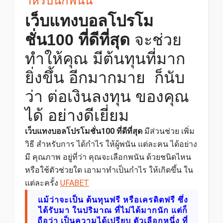
ำหรับนักพนัน
เว็บแทงบอลโปรโม
ชั่น100 ที่ดีที่สุด
จะช่วย
ทำให้คุณ มีต้นทุนที่มาก
ยิ่งขึ้น อีกมากมาย ก็นับ
ว่า ต่อเงินลงทุน ของคุณ
ได้ อย่างดีเยี่ยม
เว็บแทงบอลโปรโมชั่น100 ที่ดีที่สุด
มีส่วนช่วย เพิ่ม
วิธี สำหรับการ ได้กำไร ให้ผู้พนัน แต่ละคน ได้อย่าง
มี คุณภาพ อยู่ที่ว่า คุณจะเลือกพนัน ด้วยชนิดไหน
หรือใช้ตัวช่วยใด เอามาทำเป็นกำไร ให้เกิดขึ้น ใน
แต่ละครั้ง
UFABET
แม้ว่าจะเป็น ต้นทุนฟรี หรือเครดิตฟรี ซึ่ง
ได้รับมา ในปริมาณ ที่ไม่ได้มากนัก แต่ก็
ถือว่า เป็นความได้เปรียบ ตัวเลือกหนึ่ง ที่