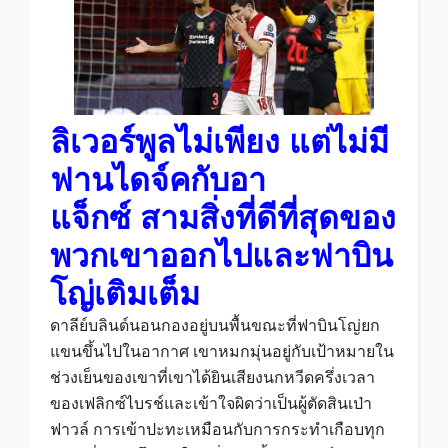
ลิเวอร์พูลไม่เพียง แต่ไม่มี
ฟานไดจ์คกับอา
แจ็กซ์ สามสิ่งที่ดีที่สุดของ
พวกเขาออกไปและฟาบิน
โญ่เติมเต็ม
ดาลีย์บลินด์นอนกองอยู่บนพื้นขณะที่ฟาบินโญ่ยก
แขนขึ้นไปในอากาศ เขาหมกมุ่นอยู่กับเป้าหมายใน
ช่วงเย็นของเขาที่เขาได้ยินเสียงนกหวีดครึ่งเวลา
ของเฟลิกซ์ไบรช์และเข้าใจผิดว่าเป็นผู้ตัดสินเป่า
ฟาวล์ การเข้าปะทะเหมือนกับการกระทำเกือบทุก