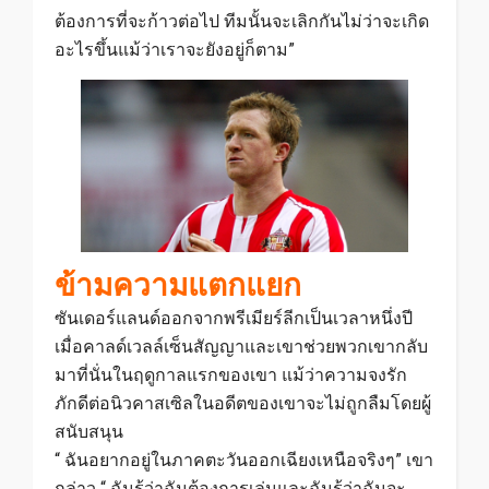
ต้องการที่จะก้าวต่อไป ทีมนั้นจะเลิกกันไม่ว่าจะเกิด
อะไรขึ้นแม้ว่าเราจะยังอยู่ก็ตาม”
ข้ามความแตกแยก
ซันเดอร์แลนด์ออกจากพรีเมียร์ลีกเป็นเวลาหนึ่งปี
เมื่อคาลด์เวลล์เซ็นสัญญาและเขาช่วยพวกเขากลับ
มาที่นั่นในฤดูกาลแรกของเขา แม้ว่าความจงรัก
ภักดีต่อนิวคาสเซิลในอดีตของเขาจะไม่ถูกลืมโดยผู้
สนับสนุน
“ ฉันอยากอยู่ในภาคตะวันออกเฉียงเหนือจริงๆ” เขา
กล่าว “ ฉันรู้ว่าฉันต้องการเล่นและฉันรู้ว่าฉันจะ