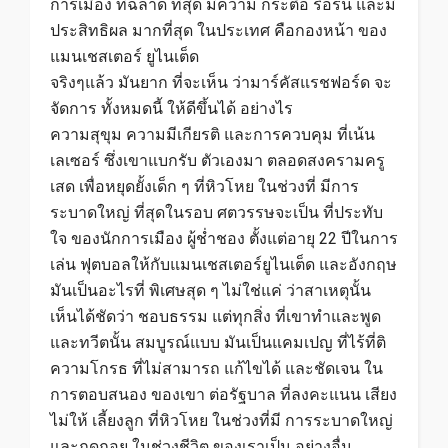
การเมือง ที่ฉลาด ที่สุด มีความ กระตือ รือร้น และมี
ประสิทธิผล มากที่สุด ในประเทศ คือกองหน้า ของ
แมนเชสเตอร์ ยูไนเต็ด
จริงๆแล้ว มันยาก ที่จะเห็น ว่ามาร์คัสแรชฟอร์ด จะ
จัดการ ทั้งหมดนี้ ให้ดีขึ้นได้ อย่างไร
ความสุขุม ความมีเกียรติ และการควบคุม ที่เน้น
เลเซอร์ ซึ่งเขาแบกรับ ตัวเองมา ตลอดสงครามครู
เสด เพื่อหยุดยั้งเด็ก ๆ ที่หิวโหย ในช่วงที่ มีการ
ระบาดใหญ่ ที่สุดในรอบ ศตวรรษจะเป็น ที่ประทับ
ใจ ของนักการเมือง ผู้ช่ำชอง ตั้งแต่อายุ 22 ปีในการ
เล่น ฟุตบอลให้กับแมนเชสเตอร์ยูไนเต็ด และอังกฤษ
มันเป็นอะไรที่ พิเศษสุด ๆ ไม่ใช่แค่ ว่าสาเหตุนั้น
เห็นได้ชัดว่า ชอบธรรม แต่ทุกสิ่ง ที่เขาทำและพูด
และทวีตนั้น สมบูรณ์แบบ มันเป็นแคมเปญ ที่ไร้ที่ติ
ความโกรธ ที่ไม่สามารถ แก้ไขได้ และชัดเจน ใน
การตอบสนอง ของเขา ต่อรัฐบาล ที่ลงคะแนน เสียง
ไม่ให้ เลี้ยงลูก ที่หิวโหย ในช่วงที่มี การระบาดใหญ่
และถดถอย ในช่วงชีวิต ของเราเป็น อย่างอื่น