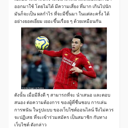
ออกมาใช้ โดยไม่ได้ มีความเสี่ยง ที่มาก เกินไปนัก
มันก็จะเป็น ผลกำไร ที่จะมีขึ้นมา ในแต่ละครั้ง ได้
อย่างยอดเยี่ยม เยอะขึ้นเรื่อย ๆ ด้วยเหมือนกัน
ดังนั้น เมื่อมีสิ่งดี ๆ สามารถที่จะ นำเสนอ และตอบ
สนอง ต่อความต้องการ ของผู้ที่ชื่นชอบ การเล่น
การพนัน ในรูปแบบ ของเว็บไซต์ออนไลน์ จึงไม่ควร
จะปฏิเสธ ที่จะเข้าร่วมสมัคร เป็นสมาชิก กับทาง
เว็บไซต์ ดังกล่าว