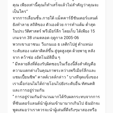
คุณ เพียงเท่านี้คุณก็ทำเสร็จแล้วไม่สำคัญว่าคุณจะ
เป็นใคร”
จากการเลื่อนชั้น ภายใต้ แม็คคาร์ธีซันเดอร์แลนด์
ยังทำลาย สถิติของ ตัวเองด้วย การทำแต้ม ต่ำสุด
ในประวัติศาสตร์ พรีเมียร์ลีก โดยเก็บ ได้เพียง 15
เกมจาก 38 เกมตลอด ฤดูกาล 2005-06
พวกเขาเอาชนะ วีแกนแอ ธ เลติกไปสู่ ตำแหน่ง
ระดับสอง แต่ลาติคส์ขึ้น สู่จุดสูงสุด ด้วยพายุ หลัง
จาก คว้าช่อ งอัตโนมัติอื่น ๆ
“ มีหลายสิ่งที่ต้องรับผิดชอบในเรื่องนี้สิ่งสำคัญคือ
ความแตกต่างในคุณภาพระหว่างพรีเมียร์ลีกและ
แชมเปี้ยนชิพ” คาลด์เวลล์กล่าว “ บางทีจุดแข็งของ
เราเมื่อก่อนไม่ได้ถ่ายโอนไปยังระดับอื่น ทัศนคติ
และการอยู่ร่วมกัน
“ การอยู่ร่วมกันจำนวนมากได้รับผลกระทบจากการ
ที่ซันเดอร์แลนด์นำผู้เล่นเข้ามามากเกินไป ฉันมักจะ
พูดเสมอว่าเราควรจะนำผู้เล่นที่ดีจริงๆมาสองหรือ