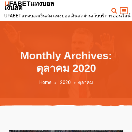
UFABETแทงบอล
Skip
เงินสด
to
UFABETแทงบอลเงินสด แทงบอลเงินสดผ่านเว็บบริการออนไลน์ 24ช
content
Monthly Archives:
ตุลาคม 2020
Home
2020
ตุลาคม