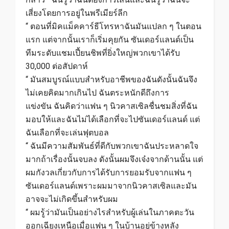
เสี่ยงโดยการอยู่ในพรีเมียร์ลีก
“ ตอนที่มิคแม็คคาร์ธีโทรหาฉันมันแปลก ๆ ในตอน
แรก แต่จากนั้นเราก็เริ่มคุยกัน ซันเดอร์แลนด์เป็น
ทีมระดับแชมเปี้ยนชิพที่ยิ่งใหญ่พวกเขาได้รับ
30,000 ต่อสัปดาห์
“ มันสมบูรณ์แบบสำหรับอาชีพของฉันดังนั้นฉันจึง
ไม่เคยคิดมากเกินไป ฉันตระหนักดีถึงการ
แข่งขัน ฉันคิดว่าแฟน ๆ นิวคาสเซิลชื่นชมสิ่งที่ฉัน
มอบให้และฉันไม่ได้เลือกที่จะไปซันเดอร์แลนด์ แต่
ฉันเลือกที่จะเล่นฟุตบอล
“ ฉันมีความสัมพันธ์ที่ดีกับพวกเขาฉันประหลาดใจ
มากถ้าเรื่องนั้นจบลง ดังนั้นผมจึงเจ๋งจากด้านนั้น แต่
ผมกังวลเกี่ยวกับการได้รับการยอมรับจากแฟน ๆ
ซันเดอร์แลนด์เพราะผมมาจากนิวคาสเซิลและมัน
อาจจะไม่เกิดขึ้นสำหรับผม
“ ผมรู้ว่ามันเป็นอย่างไรสำหรับผู้เล่นในภาคตะวัน
ออกเฉียงเหนือเมื่อแฟน ๆ ในบ้านอยู่ข้างหลัง