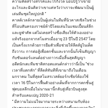
ความคิดสร้างสรรค์และไร้กังวล บ็อบบี้รู้ว่าเขามี
อะไรและฉันคิดว่าเขาแค่หวังว่าเราจะพัฒนาเป็นผู้
เล่นทีมชุดใหญ่ปกติ “
คาลด์เวลล์กลายเป็นผู้เล่นในทีมที่นิวคาสเซิลในช่วง
ที่ร็อบสันครองราชย์ห้าปีโดยเล่นในแชมเปี้ยนส์ลีก
และยูฟ่าคัพ แต่ไม่เคยสร้างชื่อเสียงให้ตัวเองอย่าง
แท้จริงออกจากสโมสรเมื่ออายุ 23 ปีในปี 2547 โดย
เป็นครั้งแรกด้วยการยืมตัวเพื่อช่วยให้ลีดส์ยูไนเต็ด
ถึงวาระ การต่อสู้เพื่อตกชั้นและจากนั้นก็เซ็นสัญญา
กับซันเดอร์แลนด์อย่างถาวรเมื่อสิ้นสุดสัญญา
อดีตนักเตะทีมชาติสกอตแลนด์กล่าวว่านี่เป็น “ช่วง
เวลาที่แตกหัก” ที่ลีดส์ทันทีที่เขามาถึงในเดือน
มกราคม ในที่สุดสโมสรเวสต์ยอร์กเชียร์ต้องใช้
เวลา 16 ปีในการฟื้นตัวอย่างเต็มที่จากการตกชั้นสู่
ฟุตบอลลีกเมื่อไม่นานมานี้กลับสู่เที่ยวบินสูงสุด
สำหรับแคมเปญ 2020-21
“ มีความไม่แน่ใจมากมายระหว่างสนามกับห้อง
ประชุมคณะกรรมการและสิ่งที่เกิดขึ้นทางการเงิน”