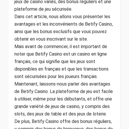
jeux de casino variés, des bonus réguliers et une
plateforme de jeu sécurisée.
Dans cet article, nous allons vous présenter les
avantages et les inconvénients de Betify Casino,
ainsi que les bonus exclusifs que vous pouvez
obtenir en vous inscrivant sur le site.
Mais avant de commencer, il est important de
noter que Betify Casino est un casino en ligne
français, ce qui signifie que les jeux sont
disponibles en français et que les transactions
sont sécurisées pour les joueurs français.
Maintenant, laissons-nous parler des avantages
de Betify Casino. La plateforme de jeu est facile
à utiliser, même pour les débutants, et offre une
grande variété de jeux de casino, y compris des
slots, des jeux de table et des jeux de loterie.
De plus, Betify Casino offre des bonus réguliers,
y compris des bonus de bienvenue, des bonus de