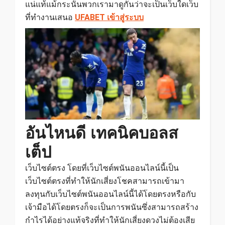
แน่แท้แม้กระนั้นพวกเรามาดูกันว่าจะเป็นเว็บใดเว็บ
ที่ทำงานเสนอ
UFABET เข้าสู่ระบบ
อันไหนดี เทคนิคบอลส
เต็ป
เว็บไซต์ตรง โดยที่เว็บไซต์พนันออนไลน์นี้เป็น
เว็บไซต์ตรงที่ทำให้นักเสี่ยงโชคสามารถเข้ามา
ลงทุนกับเว็บไซต์พนันออนไลน์นี้ได้โดยตรงหรือกับ
เจ้ามือได้โดยตรงก็จะเป็นการพนันซึ่งสามารถสร้าง
กำไรได้อย่างแท้จริงที่ทำให้นักเสี่ยงดวงไม่ต้องเสีย