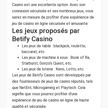
Casino est une excellente option. Avec son
connexion sécurisée et ses nombreux jeux, vous
serez en mesure de profiter d’une expérience de
jeu de casino en ligne sécurisée et amusante.
Les jeux proposés par
Betify Casino
Les jeux de table : blackjack, roulette,
baccarat, etc.
Les jeux de machine à sous : Book of Ra,
Starburst, Gonzo’s Quest, etc.
Les jeux de loterie : Keno, Lotto, etc.
Les jeux de Betify Casino sont développés par
des fournisseurs de jeux de casino réputés, tels
que NetEnt, Microgaming et Playtech. Cela
signifie que vous pourrez profiter d’une
expérience de jeu de casino en ligne de haute
qualité et sécurisée.