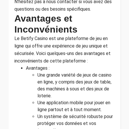
N’hésitez pas à nous contacter si vous avez des
questions ou des besoins spécifiques.
Avantages et
Inconvénients
Le Betify Casino est une plateforme de jeu en
ligne qui offre une expérience de jeu unique et
sécurisée. Voici quelques-uns des avantages et
inconvénients de cette plateforme :
Avantages :
Une grande variété de jeux de casino
en ligne, y compris des jeux de table,
des machines à sous et des jeux de
loterie.
Une application mobile pour jouer en
ligne partout et à tout moment.
Un système de sécurité robuste pour
protéger vos données et vos