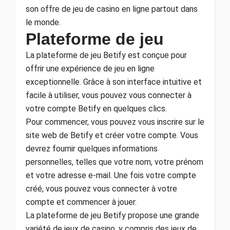
son offre de jeu de casino en ligne partout dans
le monde.
Plateforme de jeu
La plateforme de jeu Betify est conçue pour
offrir une expérience de jeu en ligne
exceptionnelle. Grâce à son interface intuitive et
facile à utiliser, vous pouvez vous connecter à
votre compte Betify en quelques clics.
Pour commencer, vous pouvez vous inscrire sur le
site web de Betify et créer votre compte. Vous
devrez fournir quelques informations
personnelles, telles que votre nom, votre prénom
et votre adresse e-mail. Une fois votre compte
créé, vous pouvez vous connecter à votre
compte et commencer à jouer.
La plateforme de jeu Betify propose une grande
variété de jeux de casino, y compris des jeux de