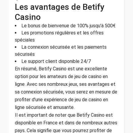
Les avantages de Betify
Casino
Le bonus de bienvenue de 100% jusqu’à 500€
Les promotions régulières et les offres
spéciales
La connexion sécurisée et les paiements
sécurisés
Le support client disponible 24/7
En résumé, Betify Casino est une excellente
option pour les amateurs de jeu de casino en
ligne. Avec ses nombreux jeux, ses avantages et
sa connexion sécurisée, vous serez en mesure de
profiter d’une expérience de jeu de casino en
ligne sécurisée et amusante.
Il est important de noter que Betify Casino est
disponible en France et dans de nombreux autres
pays. Cela signifie que vous pourrez profiter de