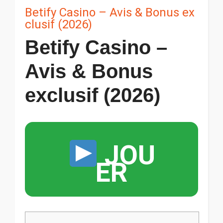
Betify Casino – Avis & Bonus ex
clusif (2026)
Betify Casino –
Avis & Bonus
exclusif (2026)
JOU
ER