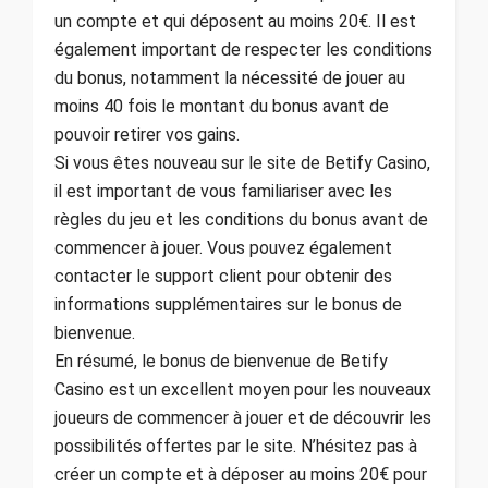
un compte et qui déposent au moins 20€. Il est
également important de respecter les conditions
du bonus, notamment la nécessité de jouer au
moins 40 fois le montant du bonus avant de
pouvoir retirer vos gains.
Si vous êtes nouveau sur le site de Betify Casino,
il est important de vous familiariser avec les
règles du jeu et les conditions du bonus avant de
commencer à jouer. Vous pouvez également
contacter le support client pour obtenir des
informations supplémentaires sur le bonus de
bienvenue.
En résumé, le bonus de bienvenue de Betify
Casino est un excellent moyen pour les nouveaux
joueurs de commencer à jouer et de découvrir les
possibilités offertes par le site. N’hésitez pas à
créer un compte et à déposer au moins 20€ pour