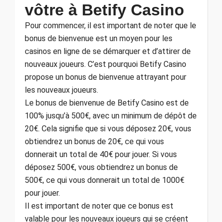
vôtre à Betify Casino
Pour commencer, il est important de noter que le
bonus de bienvenue est un moyen pour les
casinos en ligne de se démarquer et d’attirer de
nouveaux joueurs. C’est pourquoi Betify Casino
propose un bonus de bienvenue attrayant pour
les nouveaux joueurs.
Le bonus de bienvenue de Betify Casino est de
100% jusqu’à 500€, avec un minimum de dépôt de
20€. Cela signifie que si vous déposez 20€, vous
obtiendrez un bonus de 20€, ce qui vous
donnerait un total de 40€ pour jouer. Si vous
déposez 500€, vous obtiendrez un bonus de
500€, ce qui vous donnerait un total de 1000€
pour jouer.
Il est important de noter que ce bonus est
valable pour les nouveaux joueurs qui se créent