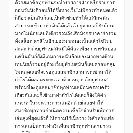
ด้วยสมาชิกทุกท่านจะทำรายการฝากหรือรายการ
ถอนวันนึงกี่รอบก็ได้ซึ่งทางเว็บไม่มีการกำหนดแล้ว
ก็ถือว่าเป็นมันก็เลยเป็นตัวช่วยทำให้แก่นักพนัน
สามารถเข้ามาทำเงินได้แล้วเว็บยูฟ่าเบสก็ยังมีเกม
มากไม่น้อยเลยทีเดียวรวมถึงเสือมังกรบาคาร่ารวม
ทั้งสล็อต คาสิโนอีกเยอะมากมองเห็นแล้วใช่ไหม
ล่ะค่ะว่าเว็บยูฟ่าเบสมันมิได้มีแค่เพียงการพนันบอล
แค่นั้นมันก็ยังมีเกมการพนันอีกเยอะมากทางด้าน
เทนนิสก็รวมอยู่ด้วยเว็บยูฟ่าเบสมันก็เลยครอบคลุม
ไม่หมดเลยที่จะรอดูแลสมาชิกสามารถเข้ามาได้
กำไรได้ตลอดระยะเวลาด้วยเหตุว่าเว็บยูฟ่าเบส
พร้อมที่จะดูแลสมาชิกทุกท่านเสมือนครอบครัว
เดียวกันและก็เข้ามาทำกำไรได้และก็ยังให้คำ
แนะนำในระหว่างการเล่นอีกด้วยก็เลยทำให้
สมาชิกทุกท่านกำเนิดความเชื่อใจสำหรับเพื่อการ
เล่นสูงที่สุดแล้วก็ให้ความไว้เนื้อวางใจสำหรับเพื่อ
การเล่นเป็นการทำเงินที่สมาชิกทุกท่านสามารถ