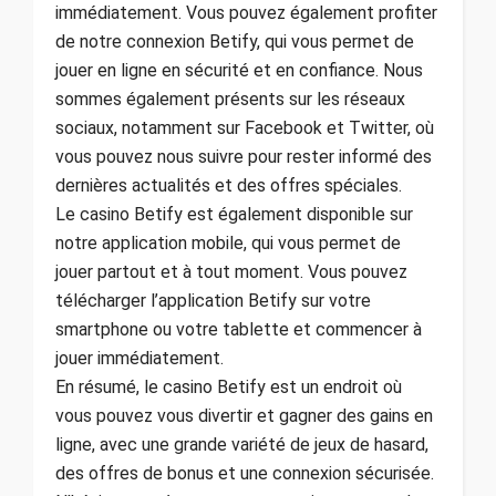
immédiatement. Vous pouvez également profiter
de notre connexion Betify, qui vous permet de
jouer en ligne en sécurité et en confiance. Nous
sommes également présents sur les réseaux
sociaux, notamment sur Facebook et Twitter, où
vous pouvez nous suivre pour rester informé des
dernières actualités et des offres spéciales.
Le casino Betify est également disponible sur
notre application mobile, qui vous permet de
jouer partout et à tout moment. Vous pouvez
télécharger l’application Betify sur votre
smartphone ou votre tablette et commencer à
jouer immédiatement.
En résumé, le casino Betify est un endroit où
vous pouvez vous divertir et gagner des gains en
ligne, avec une grande variété de jeux de hasard,
des offres de bonus et une connexion sécurisée.