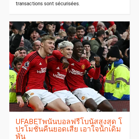
transactions sont sécurisées.
UFABETพนันบอลฟรีโบนัสสูงสุด โ
ปรโมชั่นคืนยอดเสีย เอาใจนักเดิม
พัน