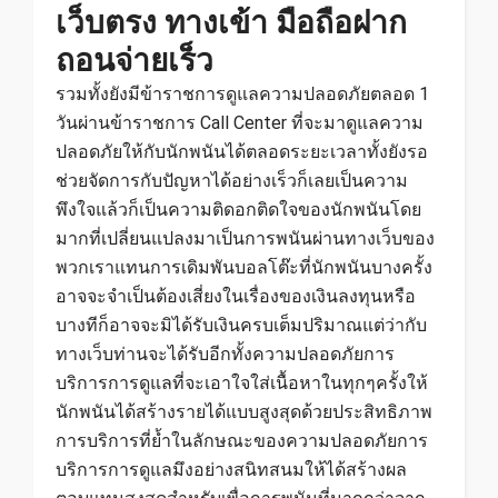
เว็บตรง ทางเข้า มือถือฝาก
ถอนจ่ายเร็ว
รวมทั้งยังมีข้าราชการดูแลความปลอดภัยตลอด 1
วันผ่านข้าราชการ Call Center ที่จะมาดูแลความ
ปลอดภัยให้กับนักพนันได้ตลอดระยะเวลาทั้งยังรอ
ช่วยจัดการกับปัญหาได้อย่างเร็วก็เลยเป็นความ
พึงใจแล้วก็เป็นความติดอกติดใจของนักพนันโดย
มากที่เปลี่ยนแปลงมาเป็นการพนันผ่านทางเว็บของ
พวกเราแทนการเดิมพันบอลโต๊ะที่นักพนันบางครั้ง
อาจจะจำเป็นต้องเสี่ยงในเรื่องของเงินลงทุนหรือ
บางทีก็อาจจะมิได้รับเงินครบเต็มปริมาณแต่ว่ากับ
ทางเว็บท่านจะได้รับอีกทั้งความปลอดภัยการ
บริการการดูแลที่จะเอาใจใส่เนื้อหาในทุกๆครั้งให้
นักพนันได้สร้างรายได้แบบสูงสุดด้วยประสิทธิภาพ
การบริการที่ย้ำในลักษณะของความปลอดภัยการ
บริการการดูแลมึงอย่างสนิทสนมให้ได้สร้างผล