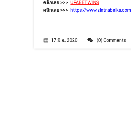
คลิกเลย >>>
UFABETWINS
คลิกเลย >>>
https://www.zlatnabelka.com
17 มิ.ย., 2020
(0) Comments