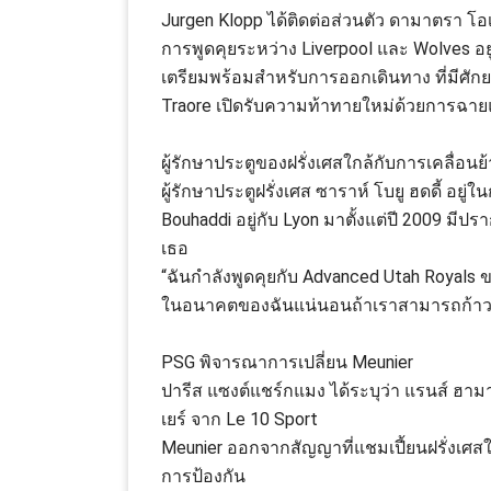
Jurgen Klopp ได้ติดต่อส่วนตัว ดามาตรา โอเ
การพูดคุยระหว่าง Liverpool และ Wolves อยู
เตรียมพร้อมสำหรับการออกเดินทาง ที่มีศั
Traore เปิดรับความท้าทายใหม่ด้วยการฉาย
ผู้รักษาประตูของฝรั่งเศสใกล้กับการเคลื่อ
ผู้รักษาประตูฝรั่งเศส ซาราห์ โบยู ฮดดี้ อยู
Bouhaddi อยู่กับ Lyon มาตั้งแต่ปี 2009 มี
เธอ
“ฉันกำลังพูดคุยกับ Advanced Utah Royals 
ในอนาคตของฉันแน่นอนถ้าเราสามารถก้าว
PSG พิจารณาการเปลี่ยน Meunier
ปารีส แซงต์แชร์กแมง ได้ระบุว่า แรนส์ ฮาม
เยร์ จาก Le 10 Sport
Meunier ออกจากสัญญาที่แชมเปี้ยนฝรั่ง
การป้องกัน