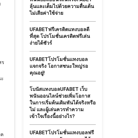
ย
ลุ้นและเต็มไปด้วยความตื่นเต้น
ไม่เสียค่าใช้จ่าย
UFABETฟรีเครดิตแทงบอลดี
ที่สุด โปรโมชั่นเครดิตฟรีเล่น
ง่ายได้ชัวร์
UFABETโปรโมชั่นแทงบอล
สร
แจกจริง โอกาสชนะใหญ่รอ
คุณอยู่!
ณะ
โบนัสแทงบอลUFABET เว็บ
พนันออนไลน์ช่วยเพิ่มโอกาส
ในการเริ่มต้นเดิมพันได้จริงหรือ
ไม่ และผู้เล่นควรทำความ
เข้าใจเรื่องนี้อย่างไร?
UFABETโปรโมชั่นแทงบอลฟรี
กค