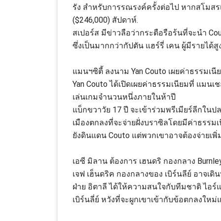
รัง สำหรับการรณรงค์ครั้งต่อไป หากสโมสรเง
($246,000) สัปดาห์.
สเปอร์ส มีข่าวลือว่ากระตือรือร้นที่จะนำ C
ซึ่งเป็นมากกว่ากัปตัน แฮร์รี่ เคน ผู้มีรายได้ส
แมนฯซิตี้ ลงนาม Yan Couto เผยค่าธรรมเนี
Yan Couto ได้เปิดเผยค่าธรรมเนียมที่ แมนเชสเ
เล่นเกมจำนวนหนึ่งภายในห้าปี
แบ็กขวาวัย 17 ปี จะเข้าร่วมพรีเมียร์ลีกใ
เมืองตกลงที่จะจ่ายฝั่งบราซิลโดยมีค่าธรรมเน
ยังดินแดน Couto แต่พวกเขาอาจต้องจ่ายเพิ
เอซี มิลาน ต้องการ เฮนดริ กองกลาง Burnl
เจฟ เฮ็นดริค กองกลางของ เบิร์นลีย์ อาจเด
ฝ่าย อิตาลี ได้ให้ความสนใจกับทีมชาติ ไอร์แ
เบิร์นลี่ย์ หวังที่จะผูกเขาเข้ากับข้อตกลงให