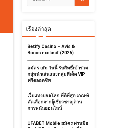
เรื่องล่าสุด
Betify Casino – Avis &
Bonus exclusif (2026)
สมัคร ufa วันนี้ รับสิทธิ์เข้าร่วม
กลุ่มนำเล่นและกลุ่มทีเด็ด VIP
ฟรีตลอดชีพ
เว็บแทงบอลโลก ที่ดีที่สุด เกณฑ์
คัดเลือกจากผู้เชี่ยวชาญด้าน
การพนันออนไลน์
UFABET Mobile สมัคร ผ่านมือ