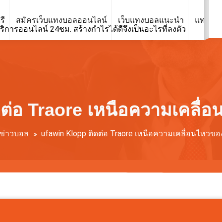
รี
สมัครเว็บแทงบอลออนไลน์
เว็บแทงบอลแนะนำ
แทงบอลเ
ารออนไลน์ 24ชม. สร้างกำไรได้ดีจึงเป็นอะไรที่ลงตัว
ต่อ Traore เหนือความเคลื่อน
ข่าวบอล
ufawin Klopp ติดต่อ Traore เหนือความเคลื่อนไหวของ 