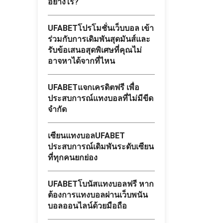
อย่างไร?
UFABETโปรโมชั่นเว็บบอล เข้า
ร่วมกับการเดิมพันสุดมันส์และ
รับข้อเสนอสุดพิเศษที่คุณไม่
อาจหาได้จากที่ไหน
UFABETแจกเครดิตฟรี เพื่อ
ประสบการณ์แทงบอลที่ไม่มีขีด
จำกัด
เซียนแทงบอลUFABET
ประสบการณ์เดิมพันระดับเซียน
ที่ทุกคนยกย่อง
UFABETโบนัสแทงบอลฟรี หาก
ต้องการแทงบอลผ่านเว็บพนัน
บอลออนไลน์ด้วยมือถือ