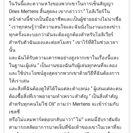
ในวันนี้และความหวังของพวกเขาในการเซ็นสัญญา
Dries Mertens สิ้นสุดลง เขากล่าวว่า:“ โอลิเวียร์ใน
หน้าต่างนี้ช่างเป็นมืออาชีพและเป็นผู้ชายอย่างไม่น่าเชื่อ
“ เราทุกคนรู้ว่ามีความสนใจและฉันนั่งในงานแถลงข่าว
ทุกครั้งและบอกว่ามันจะต้องถูกต้องสำหรับโอลิเวียร์
สำหรับตัวฉันเองและต่อสโมสร “ เขาไร้ที่ติในช่วงเวลา
นั้น
และฉันได้รับความเคารพอย่างสูงจากเขาในเรื่องนี้และ
ในฐานะผู้เล่น “ เป็นงานของฉันกับผู้เล่นทุกคนที่จะลอง
และใช้ประโยชน์สูงสุดจากพวกเขาด้วยวิธีที่ฉันต้องการ
ให้เราเล่น
และสิ่งที่ฉันต้องดูให้ได้ในแต่ละตำแหน่ง “ ผู้เล่นแต่ละคน
ต้องซื้อสิ่งที่เราพยายามทำเพราะสำคัญ “ เป็นสิ่งสำคัญ
สำหรับทุกคนไม่ใช่ Oli” ถามว่า Mertens จะเข้าร่วมกับ
เชลซี
หรือไม่แลมพาร์ดตอบกลับมาว่า“ ไม่” แทมมี่อับราฮัมยัง
สามารถสลัดอาการบาดเจ็บที่ข้อเท้าของเขาในเวลาที่จะ