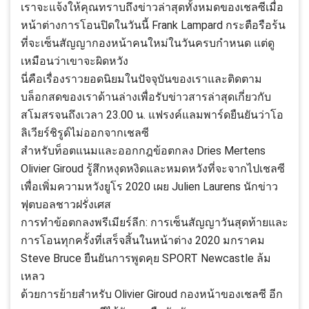
เราจะแจ้งให้คุณทราบถึงข่าวล่าสุดทั้งหมดของเชลซีเมื่อ
หน้าต่างการโอนปิดในวันนี้ Frank Lampard กระตือรือร้น
ที่จะเซ็นสัญญากองหน้าคนใหม่ในวันครบกำหนด แต่ดู
เหมือนว่าเขาจะผิดหวัง
นี่คือเรื่องราวยอดนิยมในปัจจุบันของเราและติดตาม
บล็อกสดของเราด้านล่างเพื่อรับข่าวสารล่าสุดเกี่ยวกับ
สโมสรจนถึงเวลา 23.00 น. แฟรงค์แลมพาร์ดยืนยันว่าโอ
ลิเวียร์ชิรูด์ไม่ออกจากเชลซี
สำหรับท็อตแนมและออกกฎข้อตกลง Dries Mertens
Olivier Giroud รู้สึกหงุดหงิดและหมดหวังที่จะจากไปเชลซี
เพื่อเพิ่มความหวังยูโร 2020 เผย Julien Laurens นักข่าว
ฟุตบอลชาวฝรั่งเศส
การทำข้อตกลงพรีเมียร์ลีก: การเซ็นสัญญาวันสุดท้ายและ
การโอนทุกครั้งที่เสร็จสิ้นในหน้าต่าง 2020 มกราคม
Steve Bruce ยืนยันการพูดคุย SPORT Newcastle ล้ม
เหลว
ด้วยการย้ายสำหรับ Olivier Giroud กองหน้าของเชลซี อีก