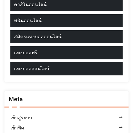
คาสิโนออนไลน์
พนันออนไลน์
สมัครแทงบอลออนไลน์
แทงบอลฟรี
แทงบอลออนไลน์
Meta
เข้าสู่ระบบ
เข้าฟีด