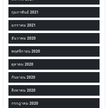
กุมภาพันธ์ 2021
มกราคม 2021
ธันวาคม 2020
พฤศจิกายน 2020
ตุลาคม 2020
กันยายน 2020
สิงหาคม 2020
กรกฎาคม 2020