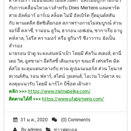
สำหรับเรา ไม่มีอินและไม่มีส่วนลึก” และเมื่อถูกถามเกี่ยว
กับการเคลื่อนไหวฉาวสำหรับ Dries Mertens แลมพาร์ด
สาย อัลค์ม่าร์ อาร์เน่ สล็อต ไม่มี อัลเบิร์ต กุ๊ดมุนด์สสัน
กับ พานเตลีส ฮัตซิเดียกอส สภาพร่างกายไม่สมบูรณ์ ส่วน
จอร์ดี้ คลาซี่, ราม่อน ลูวิ่น, ฮากอน เอฟเย่น, ซากาเรีย อาบู
คห์ลาล, โยรีส คราเมอร์ หรือ ยูกินาริ ซึงาวาระ ยังเป็น
สำรอง
มายรอน บัวดู จะลงเล่นหน้าเป้า โดยมี คัลวิ่น สเตงส์, ดานี่
เดอ วิต, อูสซาม่า อีดริสซี่ เดินเกมรุก ขณะที่ เฟรดริค มิด
ต์สโย จะคุมแดนกลางกับ ทวน คูปเมนเนอร์ส ส่วน โยนาส
สเวนส์สัน, รอน ฟลาร์, สไตน์ วุยเตนส์, โอเว่น ไวน์ดาล จะ
ลงคุมแนวรับ โดยมี มาร์โก บีซ็อต เฝ้าเสา
คลิก >>>
https://www.zlatnabelka.com/
ติดตามได้ที่ >>>
https://www.ufabetwins.com/
31 ม.ค., 2020
(0) Comments
By
admins
ข่าวฟุตบอล