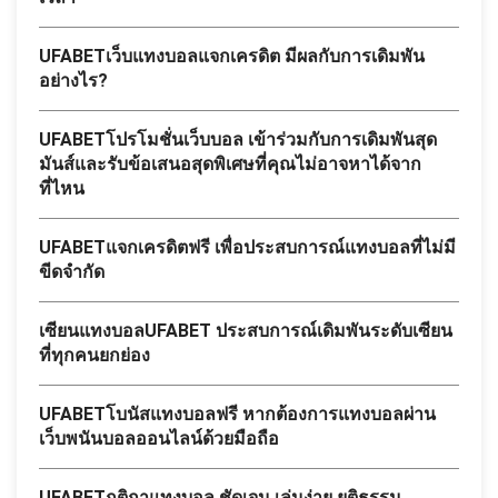
UFABETเว็บแทงบอลแจกเครดิต มีผลกับการเดิมพัน
อย่างไร?
UFABETโปรโมชั่นเว็บบอล เข้าร่วมกับการเดิมพันสุด
มันส์และรับข้อเสนอสุดพิเศษที่คุณไม่อาจหาได้จาก
ที่ไหน
UFABETแจกเครดิตฟรี เพื่อประสบการณ์แทงบอลที่ไม่มี
ขีดจำกัด
เซียนแทงบอลUFABET ประสบการณ์เดิมพันระดับเซียน
ที่ทุกคนยกย่อง
UFABETโบนัสแทงบอลฟรี หากต้องการแทงบอลผ่าน
เว็บพนันบอลออนไลน์ด้วยมือถือ
UFABETกติกาแทงบอล ชัดเจน เล่นง่าย ยุติธรรม