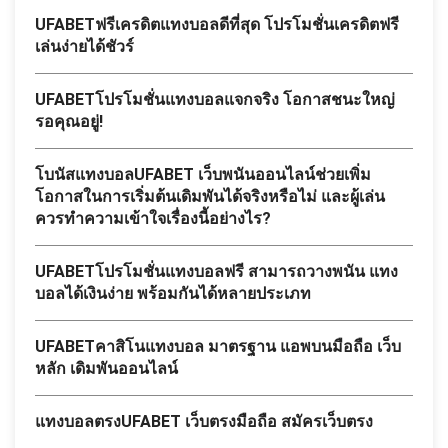
UFABETฟรีเครดิตแทงบอลดีที่สุด โปรโมชั่นเครดิตฟรี
เล่นง่ายได้ชัวร์
UFABETโปรโมชั่นแทงบอลแจกจริง โอกาสชนะใหญ่
รอคุณอยู่!
โบนัสแทงบอลUFABET เว็บพนันออนไลน์ช่วยเพิ่ม
โอกาสในการเริ่มต้นเดิมพันได้จริงหรือไม่ และผู้เล่น
ควรทำความเข้าใจเรื่องนี้อย่างไร?
UFABETโปรโมชั่นแทงบอลฟรี สามารถวางพนัน แทง
บอลได้เงินง่าย พร้อมกันได้หลายประเภท
UFABETคาสิโนแทงบอล มาตรฐาน แอพบนมือถือ เว็บ
หลัก เดิมพันออนไลน์
แทงบอลตรงUFABET เว็บตรงมือถือ สมัครเว็บตรง