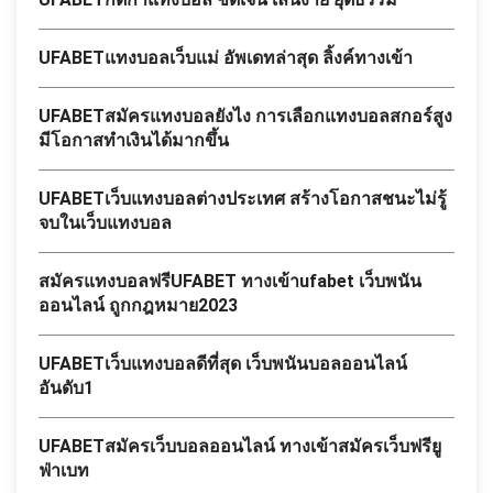
UFABETแทงบอลเว็บแม่ อัพเดทล่าสุด ลิ้งค์ทางเข้า
UFABETสมัครแทงบอลยังไง การเลือกแทงบอลสกอร์สูง
มีโอกาสทำเงินได้มากขึ้น
UFABETเว็บแทงบอลต่างประเทศ สร้างโอกาสชนะไม่รู้
จบในเว็บแทงบอล
สมัครแทงบอลฟรีUFABET ทางเข้าufabet เว็บพนัน
ออนไลน์ ถูกกฎหมาย2023
UFABETเว็บแทงบอลดีที่สุด เว็บพนันบอลออนไลน์
อันดับ1
UFABETสมัครเว็บบอลออนไลน์ ทางเข้าสมัครเว็บฟรียู
ฟ่าเบท