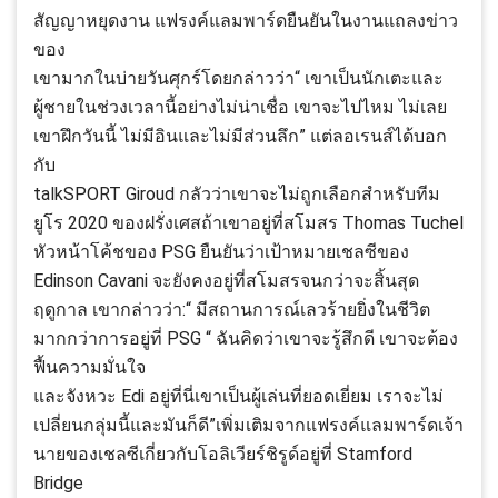
สัญญาหยุดงาน แฟรงค์แลมพาร์ดยืนยันในงานแถลงข่าว
ของ
เขามากในบ่ายวันศุกร์โดยกล่าวว่า“ เขาเป็นนักเตะและ
ผู้ชายในช่วงเวลานี้อย่างไม่น่าเชื่อ เขาจะไปไหม ไม่เลย
เขาฝึกวันนี้ ไม่มีอินและไม่มีส่วนลึก” แต่ลอเรนส์ได้บอก
กับ
talkSPORT Giroud กลัวว่าเขาจะไม่ถูกเลือกสำหรับทีม
ยูโร 2020 ของฝรั่งเศสถ้าเขาอยู่ที่สโมสร Thomas Tuchel
หัวหน้าโค้ชของ PSG ยืนยันว่าเป้าหมายเชลซีของ
Edinson Cavani จะยังคงอยู่ที่สโมสรจนกว่าจะสิ้นสุด
ฤดูกาล เขากล่าวว่า:“ มีสถานการณ์เลวร้ายยิ่งในชีวิต
มากกว่าการอยู่ที่ PSG “ ฉันคิดว่าเขาจะรู้สึกดี เขาจะต้อง
ฟื้นความมั่นใจ
และจังหวะ Edi อยู่ที่นี่เขาเป็นผู้เล่นที่ยอดเยี่ยม เราจะไม่
เปลี่ยนกลุ่มนี้และมันก็ดี”เพิ่มเติมจากแฟรงค์แลมพาร์ดเจ้า
นายของเชลซีเกี่ยวกับโอลิเวียร์ชิรูด์อยู่ที่ Stamford
Bridge