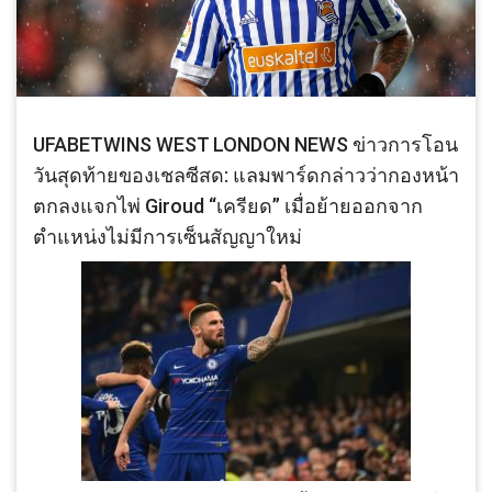
UFABETWINS WEST LONDON NEWS ข่าวการโอน
วันสุดท้ายของเชลซีสด: แลมพาร์ดกล่าวว่ากองหน้า
ตกลงแจกไพ่ Giroud “เครียด” เมื่อย้ายออกจาก
ตำแหน่งไม่มีการเซ็นสัญญาใหม่