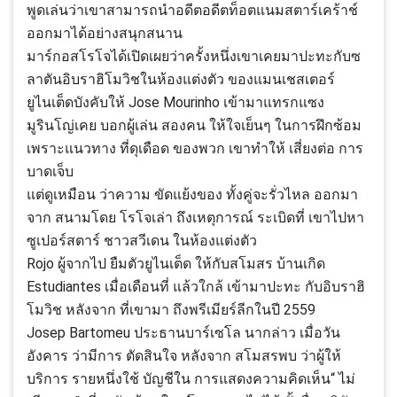
พูดเล่นว่าเขาสามารถนำอดีตอดีตท็อตแนมสตาร์เคร้าช์
ออกมาได้อย่างสนุกสนาน
มาร์กอสโรโจได้เปิดเผยว่าครั้งหนึ่งเขาเคยมาปะทะกับซ
ลาตันอิบราฮิโมวิชในห้องแต่งตัว ของแมนเชสเตอร์
ยูไนเต็ดบังคับให้ Jose Mourinho เข้ามาแทรกแซง
มูรินโญ่เคย บอกผู้เล่น สองคน ให้ใจเย็นๆ ในการฝึกซ้อม
เพราะแนวทาง ที่ดุเดือด ของพวก เขาทำให้ เสี่ยงต่อ การ
บาดเจ็บ
แต่ดูเหมือน ว่าความ ขัดแย้งของ ทั้งคู่จะรั่วไหล ออกมา
จาก สนามโดย โรโจเล่า ถึงเหตุการณ์ ระเบิดที่ เขาไปหา
ซูเปอร์สตาร์ ชาวสวีเดน ในห้องแต่งตัว
Rojo ผู้จากไป ยืมตัวยูไนเต็ด ให้กับสโมสร บ้านเกิด
Estudiantes เมื่อเดือนที่ แล้วใกล้ เข้ามาปะทะ กับอิบราฮิ
โมวิช หลังจาก ที่เขามา ถึงพรีเมียร์ลีกในปี 2559
Josep Bartomeu ประธานบาร์เซโล นากล่าว เมื่อวัน
อังคาร ว่ามีการ ตัดสินใจ หลังจาก สโมสรพบ ว่าผู้ให้
บริการ รายหนึ่งใช้ บัญชีใน การแสดงความคิดเห็น“ ไม่