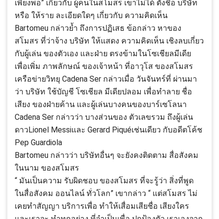
เพียงพอ” เกี่ยวกับ ผู้คนในสโมสร เขาไม่ได้ ตั้งชื่อ บริษัท
หรือ ให้ราย ละเอียดใดๆ เกี่ยวกับ ความคิดเห็น
Bartomeu กล่าวย้ำ ถึงการปฏิเสธ ข้อกล่าว หาของ
สโมสร ที่ว่าจ้าง บริษัท ให้แสดง ความคิดเห็น เชิงลบเกี่ยว
กับผู้เล่น ของตัวเอง และฝ่าย ตรงข้ามในโซเชียลมีเดีย
เพื่อเพิ่ม ภาพลักษณ์ ของเจ้าหน้า ที่อาวุโส ของสโมสร
เครือข่ายวิทยุ Cadena Ser กล่าวเมื่อ วันจันทร์ที่ ผ่านมา
ว่า บริษัท ใช้บัญชี โซเชียล มีเดียปลอม เพื่อทำลาย ชื่อ
เสียง ของฝ่ายค้าน และผู้เล่นบางคนของบาร์เซโลนา
Cadena Ser กล่าวว่า บางส่วนของ ตัวเลขรวม ถึงผู้เล่น
ดาวLionel Messiและ Gerard Piquéเช่นเดียว กับอดีตโค้ช
Pep Guardiola
Bartomeu กล่าวว่า บริษัทอื่นๆ จะยังคงติดตาม สื่อสังคม
ในนาม ของสโมสร
“ มันเป็นความ รับผิดชอบ ของสโมสร ที่จะรู้ว่า สิ่งที่พูด
ในสื่อสังคม ออนไลน์ ทั่วโลก” เขากล่าว “ แต่สโมสร ไม่
เคยทำสัญญา บริการเพื่อ ทำให้เสื่อมเสียชื่อ เสียงใคร
และเราจะ ทำทุกอย่าง ที่จำเป็นเพื่อ ปกป้องตัว เราเองจาก