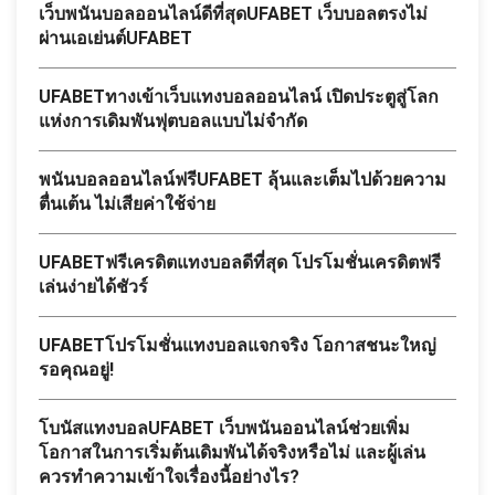
เว็บพนันบอลออนไลน์ดีที่สุดUFABET เว็บบอลตรงไม่
ผ่านเอเย่นต์UFABET
UFABETทางเข้าเว็บแทงบอลออนไลน์ เปิดประตูสู่โลก
แห่งการเดิมพันฟุตบอลแบบไม่จำกัด
พนันบอลออนไลน์ฟรีUFABET ลุ้นและเต็มไปด้วยความ
ตื่นเต้น ไม่เสียค่าใช้จ่าย
UFABETฟรีเครดิตแทงบอลดีที่สุด โปรโมชั่นเครดิตฟรี
เล่นง่ายได้ชัวร์
UFABETโปรโมชั่นแทงบอลแจกจริง โอกาสชนะใหญ่
รอคุณอยู่!
โบนัสแทงบอลUFABET เว็บพนันออนไลน์ช่วยเพิ่ม
โอกาสในการเริ่มต้นเดิมพันได้จริงหรือไม่ และผู้เล่น
ควรทำความเข้าใจเรื่องนี้อย่างไร?