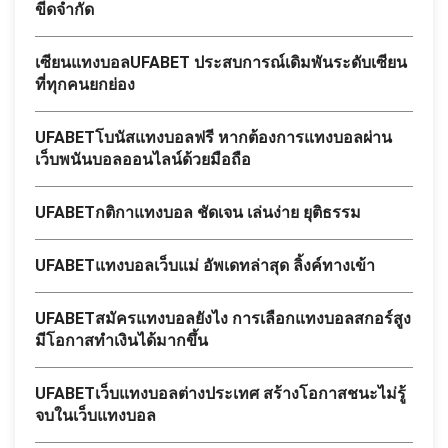
ขีดจำกัด
เซียนแทงบอลUFABET ประสบการณ์เดิมพันระดับเซียน
ที่ทุกคนยกย่อง
UFABETโบนัสแทงบอลฟรี หากต้องการแทงบอลผ่าน
เว็บพนันบอลออนไลน์ด้วยมือถือ
UFABETกติกาแทงบอล ชัดเจน เล่นง่าย ยุติธรรม
UFABETแทงบอลเว็บแม่ อัพเดทล่าสุด ลิ้งค์ทางเข้า
UFABETสมัครแทงบอลยังไง การเลือกแทงบอลสกอร์สูง
มีโอกาสทำเงินได้มากขึ้น
UFABETเว็บแทงบอลต่างประเทศ สร้างโอกาสชนะไม่รู้
จบในเว็บแทงบอล