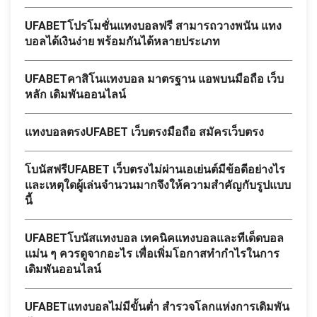
UFABETโปรโมชั่นแทงบอลฟรี สามารถวางพนัน แทง
บอลได้เงินง่าย พร้อมกันได้หลายประเภท
UFABETคาสิโนแทงบอล มาตรฐาน แอพบนมือถือ เว็บ
หลัก เดิมพันออนไลน์
แทงบอลตรงUFABET เว็บตรงมือถือ สมัครเว็บตรง
โบนัสฟรีUFABET เว็บตรงไม่ผ่านเอเย่นต์มีข้อดีอย่างไร
และเหตุใดผู้เล่นจำนวนมากจึงให้ความสำคัญกับรูปแบบ
นี้
UFABETโบนัสแทงบอล เทคนิคแทงบอลและทีเด็ดบอล
แม่น ๆ ควรดูจากอะไร เพื่อเพิ่มโอกาสทำกำไรในการ
เดิมพันออนไลน์
UFABETแทงบอลไม่มีขั้นต่ำ สำรวจโลกแห่งการเดิมพัน