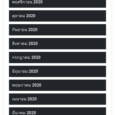
พฤศจิกายน 2020
ตุลาคม 2020
กันยายน 2020
สิงหาคม 2020
กรกฎาคม 2020
มิถุนายน 2020
พฤษภาคม 2020
เมษายน 2020
มีนาคม 2020