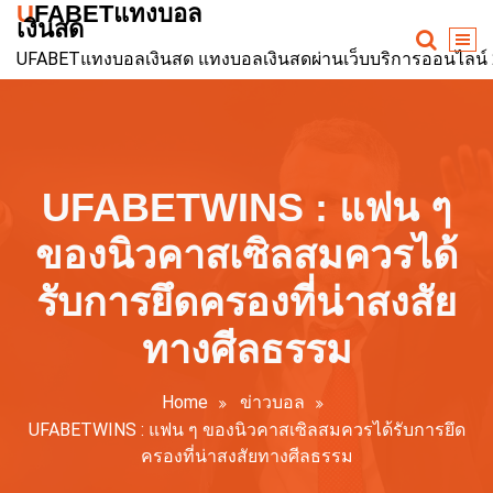
UFABETแทงบอล
Skip
เงินสด
to
UFABETแทงบอลเงินสด แทงบอลเงินสดผ่านเว็บบริการออนไลน์ 24ช
content
UFABETWINS : แฟน ๆ
ของนิวคาสเซิลสมควรได้
รับการยึดครองที่น่าสงสัย
ทางศีลธรรม
Home
ข่าวบอล
UFABETWINS : แฟน ๆ ของนิวคาสเซิลสมควรได้รับการยึด
ครองที่น่าสงสัยทางศีลธรรม