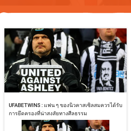
UFABETWINS : แฟน ๆ ของนิวคาสเซิลสมควรได้รับ
การยึดครองที่น่าสงสัยทางศีลธรรม