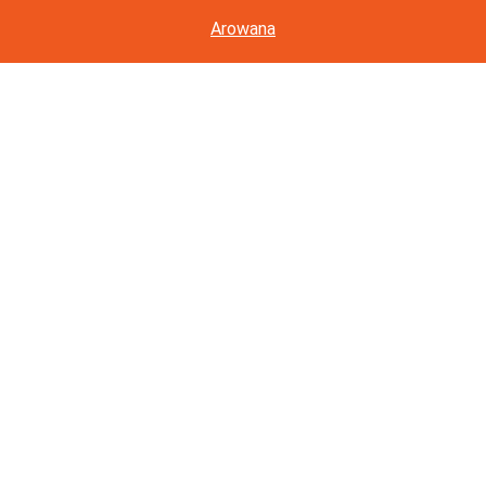
Arowana