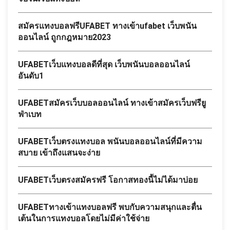
สมัครแทงบอลฟรีUFABET ทางเข้าufabet เว็บพนัน
ออนไลน์ ถูกกฎหมาย2023
UFABETเว็บแทงบอลดีที่สุด เว็บพนันบอลออนไลน์
อันดับ1
UFABETสมัครเว็บบอลออนไลน์ ทางเข้าสมัครเว็บฟรียู
ฟ่าเบท
UFABETเว็บตรงแทงบอล พนันบอลออนไลน์ที่มีความ
สบาย เข้าถึงแสนจะง่าย
UFABETเว็บตรงสมัครฟรี โอกาสทองนี้ไม่ได้มาบ่อย
UFABETทางเข้าแทงบอลฟรี พบกับความสนุกและตื่น
เต้นในการแทงบอลโดยไม่มีค่าใช้จ่าย