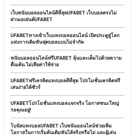
เว็บพนันบอลออนไลน์ดีที่สุดUFABET เว็บบอลตรงไม่
ผ่านเอเย่นต์UFABET
UFABETทางเข้าเว็บแทงบอลออนไลน์ เปิดประตูสู่โลก
แห่งการเดิมพันฟุตบอลแบบไม่จำกัด
พนันบอลออนไลน์ฟรีUFABET ลุ้นและเต็มไปด้วยความ
ตื่นเต้น ไม่เสียค่าใช้จ่าย
UFABETฟรีเครดิตแทงบอลดีที่สุด โปรโมชั่นเครดิตฟรี
เล่นง่ายได้ชัวร์
UFABETโปรโมชั่นแทงบอลแจกจริง โอกาสชนะใหญ่
รอคุณอยู่!
โบนัสแทงบอลUFABET เว็บพนันออนไลน์ช่วยเพิ่ม
โอกาสในการเริ่มต้นเดิมพันได้จริงหรือไม่ และผู้เล่น