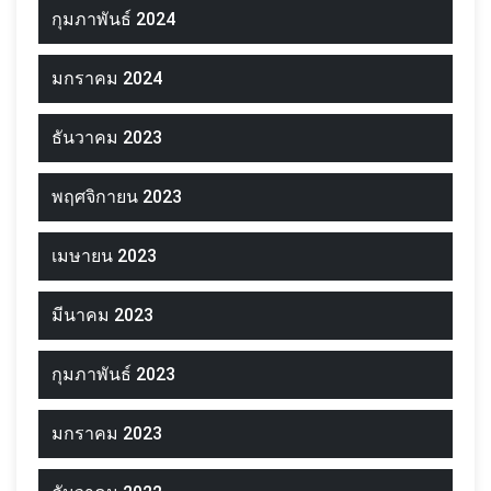
กุมภาพันธ์ 2024
มกราคม 2024
ธันวาคม 2023
พฤศจิกายน 2023
เมษายน 2023
มีนาคม 2023
กุมภาพันธ์ 2023
มกราคม 2023