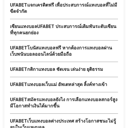
UFABETแจกเครดิตฟรี เพื่อประสบการณ์แทงบอลที่ไม่มี
ขีดจำกัด
เซียนแทงบอลUFABET ประสบการณ์เดิมพันระดับเซียน
ที่ทุกคนยกย่อง
UFABETโบนัสแทงบอลฟรี หากต้องการแทงบอลผ่าน
เว็บพนันบอลออนไลน์ด้วยมือถือ
UFABETกติกาแทงบอล ชัดเจน เล่นง่าย ยุติธรรม
UFABETแทงบอลเว็บแม่ อัพเดทล่าสุด ลิ้งค์ทางเข้า
UFABETสมัครแทงบอลยังไง การเลือกแทงบอลสกอร์สูง
มีโอกาสทำเงินได้มากขึ้น
UFABETเว็บแทงบอลต่างประเทศ สร้างโอกาสชนะไม่รู้
จบในเว็บแทงบอล