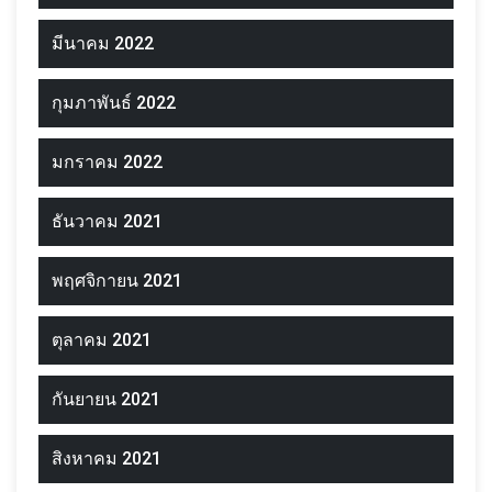
มีนาคม 2022
กุมภาพันธ์ 2022
มกราคม 2022
ธันวาคม 2021
พฤศจิกายน 2021
ตุลาคม 2021
กันยายน 2021
สิงหาคม 2021