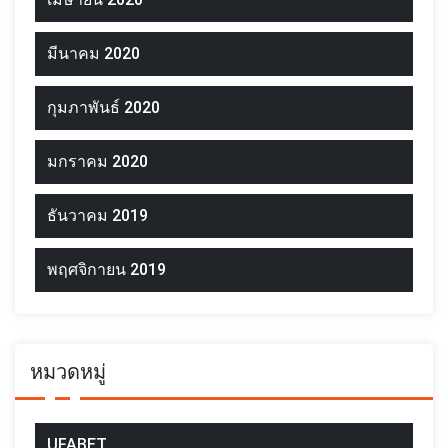
มีนาคม 2020
กุมภาพันธ์ 2020
มกราคม 2020
ธันวาคม 2019
พฤศจิกายน 2019
หมวดหมู่
UFABET