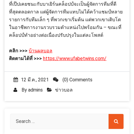
ที่เป๊ปเคยชนะกับบาเยิร์นคล็อปป์จะเป็นผู้จัดการทีมที่ดี
ที่สุดตลอดกาล แต่ผู้จัดการทีมแทบไม่ได้คว้าแชมป์หลาย
รายการกับทีมเล็ก ๆ ที่พวกเขาเริ่มต้น แต่พวกเขาเติบโต
ในอาชีพการงานรวบรวมตำแหน่งไปพร้อมกัน – ขณะที่
คล็อปป์ทำอย่างต่อเนื่องปรับปรุงในแต่ละโพสต์
คลิก >>>
บ้านผลบอล
ติดตามได้ที่ >>>
https://www.ufabetwins.com/
12 มี.ค., 2021
(0) Comments
By
admins
ข่าวบอล