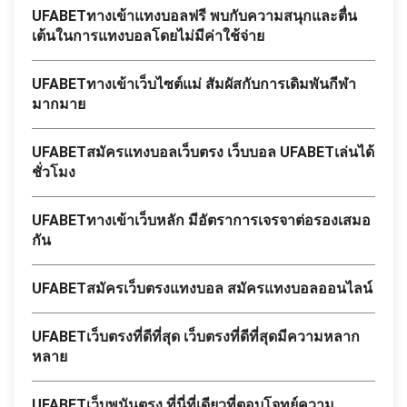
UFABETทางเข้าแทงบอลฟรี พบกับความสนุกและตื่น
เต้นในการแทงบอลโดยไม่มีค่าใช้จ่าย
UFABETทางเข้าเว็บไซต์แม่ สัมผัสกับการเดิมพันกีฬา
มากมาย
UFABETสมัครแทงบอลเว็บตรง เว็บบอล UFABETเล่นได้
ชั่วโมง
UFABETทางเข้าเว็บหลัก มีอัตราการเจรจาต่อรองเสมอ
กัน
UFABETสมัครเว็บตรงแทงบอล สมัครแทงบอลออนไลน์
UFABETเว็บตรงที่ดีที่สุด เว็บตรงที่ดีที่สุดมีความหลาก
หลาย
UFABETเว็บพนันตรง ที่นี่ที่เดียวที่ตอบโจทย์ความ