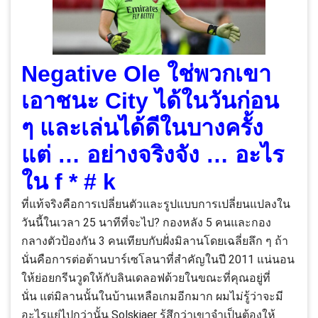
Negative Ole ใช่พวกเขา
เอาชนะ City ได้ในวันก่อน
ๆ และเล่นได้ดีในบางครั้ง
แต่ … อย่างจริงจัง … อะไร
ใน f * # k
ที่แท้จริงคือการเปลี่ยนตัวและรูปแบบการเปลี่ยนแปลงใน
วันนี้ในเวลา 25 นาทีที่จะไป? กองหลัง 5 คนและกอง
กลางตัวป้องกัน 3 คนเทียบกับฝั่งมิลานโดยเฉลี่ยลึก ๆ ถ้า
นั่นคือการต่อต้านบาร์เซโลนาที่สำคัญในปี 2011 แน่นอน
ให้ย่อยกรีนวูดให้กับลินเดลอฟด้วยในขณะที่คุณอยู่ที่
นั่น แต่มิลานนั้นในบ้านเหลือเกมอีกมาก ผมไม่รู้ว่าจะมี
อะไรแย่ไปกว่านั้น Solskjaer รู้สึกว่าเขาจำเป็นต้องให้