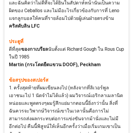
และฉันคิดว่าไม่ดีที่จะได้ยินในสัปดาห์หน้านั่นเป็นความ
ผิดของ Ceballos และไม่มีอะไรเกี่ยวข้องกับการที่ Leno
แจกลูกบอลให้คนที่รายล้อมไปด้วยผู้เล่นฝ่ายตรงข้าม
คริสดับลิน LFC
ประตูที่
ดีที่สุด
ของกาเบรียล
นับตั้งแต่ Richard Gough ใน Rous Cup
ในปี 1985
Martin (กระโดดยืดแขวน DOOF), Peckham
ข้อสรุปของสเปอร์ส
1. ครั้งสุดท้ายที่ผมเขียนลงไป (หลังจากที่ลิเวอร์พูล
เอาชนะไป 1 นัดจำไม่ได้แล้ว) ผมวิจารณ์เอริกลาเมลานิด
หน่อยและพูดตรงๆผมรู้สึกแย่มากตอนนี้ยิ่งกว่านั้น สิ่งที่
ฉันควรจะวิพากษ์วิจารณ์เขาในเวลานั้นคือการไม่
สามารถส่งผลกระทบต่อการแข่งขันจากม้านั่งและไม่มี
อีกต่อไป คืนนี้พิสูจน์ให้เห็นอีกครั้งว่าเมื่อเริ่มเกมเขาเป็น