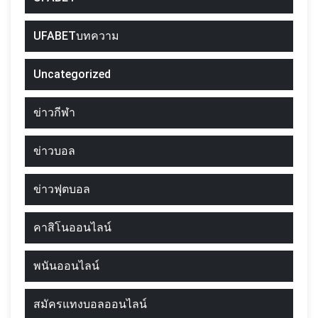
UFABETบทความ
Uncategorized
ข่าวกีฬา
ข่าวบอล
ข่าวฟุตบอล
คาสิโนออนไลน์
พนันออนไลน์
สมัครแทงบอลออนไลน์