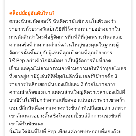
คล็อปป์อยู่อันดับไหน?
ตกลงฉันจะกัดเจอร์รี่
ฉันคิดว่ามันชัดเจนในตัวเองว่า
รายการถ้วยรางวัลเป็นวิธีที่ไร้ความหมายอย่างมากใน
การตัดสินว่าใครคือผู้จัดการทีมที่ดีที่สุดเพราะมันละเลย
ความจริงที่ว่าความสำเร็จส่วนใหญ่ของคุณในฐานะผู้
จัดการนั้นขึ้นอยู่กับผู้เล่นที่คุณมี ตามที่คุณต้องการ
ใช้ Pep อย่าเข้าใจฉันผิดเขาเป็นผู้จัดการทีมที่ยอด
เยี่ยม แต่คุณไม่สามารถมองข้ามความจริงที่ว่าทุกสโมสร
ที่เขาอยู่เขามีผู้เล่นที่ดีที่สุดในลีกนั้น เจอร์รี่มีรายชื่อ 3
รายการในลีกเยอรมันของเป๊ปและ 2 ถ้วยในรายการ
ความสำเร็จของเขา แต่คนส่วนใหญ่คิดว่าเวลาของเป๊ปที่
บาเยิร์นไม่ดีไปกว่าความเพียงพอ แน่นอนว่าพวกเขาคว้า
แชมป์ลีกนั่นคือความคาดหวังขั้นต่ำที่เปลือยเปล่า แต่พวก
เขาล้มเหลวอย่างสิ้นเชิงในแชมเปี้ยนส์ลีกการแข่งขันที่
เขาได้รับชัยชนะ
นั่นไม่ใช่ฉันที่ไปที่ Pep เพียงแค่ภาพประกอบที่มองถ้วย