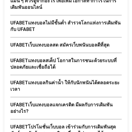
แม่น ๆ ควรดูจากอะไร เพื่อเพิ่มโอกาสทำกำไรในการ
เดิมพันออนไลน์
UFABETแทงบอลไม่มีขั้นต่ำ สำรวจโลกแห่งการเดิมพัน
กับ UFABET
UFABETเว็บแทงบอลสด สมัครเว็บพนันบอลดีที่สุด
UFABETแทงบอลสเต็ป โอกาสในการชนะด้วยระบบที่
ปลอดภัยและเชื่อถือได้
UFABETแทงบอลกินค่าน้ำ ให้กับนักพนันได้ตลอดระยะ
เวลา
UFABETเว็บแทงบอลแจกเครดิต มีผลกับการเดิมพัน
อย่างไร?
UFABETโปรโมชั่นเว็บบอล เข้าร่วมกับการเดิมพันสุด