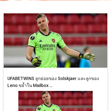
UFABETWINS ลูกย่อยของ Solskjaer และลูกของ
Leno ขย้ำใน Mailbox …