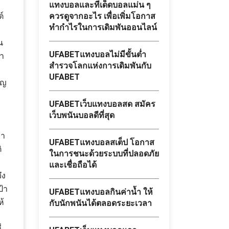
แทงบอลและทีเด็ดบอลแม่น ๆ
์
ควรดูจากอะไร เพื่อเพิ่มโอกาส
ทำกำไรในการเดิมพันออนไลน์
น
UFABETแทงบอลไม่มีขั้นต่ำ
ขา
สำรวจโลกแห่งการเดิมพันกับ
า
UFABET
ัญ
UFABETเว็บแทงบอลสด สมัคร
เว็บพนันบอลดีที่สุด
่า
UFABETแทงบอลสเต็ป โอกาส
ิ
ในการชนะด้วยระบบที่ปลอดภัย
และเชื่อถือได้
ึง
ป้า
UFABETแทงบอลกินค่าน้ำ ให้
ห้
กับนักพนันได้ตลอดระยะเวลา
่