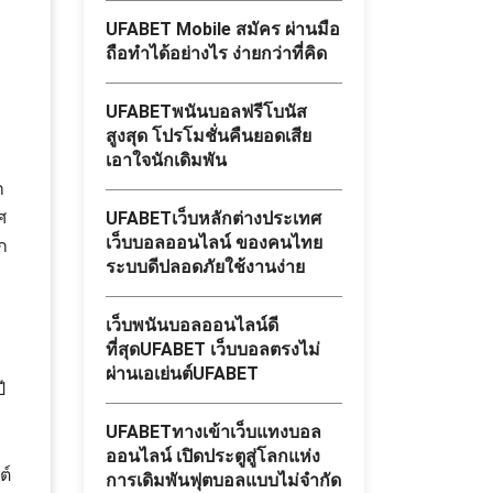
UFABET Mobile สมัคร ผ่านมือ
ถือทำได้อย่างไร ง่ายกว่าที่คิด
UFABETพนันบอลฟรีโบนัส
สูงสุด โปรโมชั่นคืนยอดเสีย
เอาใจนักเดิมพัน
ก
ศ
UFABETเว็บหลักต่างประเทศ
เว็บบอลออนไลน์ ของคนไทย
ก
ระบบดีปลอดภัยใช้งานง่าย
เว็บพนันบอลออนไลน์ดี
ที่สุดUFABET เว็บบอลตรงไม่
อ
ผ่านเอเย่นต์UFABET
ี
UFABETทางเข้าเว็บแทงบอล
ออนไลน์ เปิดประตูสู่โลกแห่ง
ต์
การเดิมพันฟุตบอลแบบไม่จำกัด