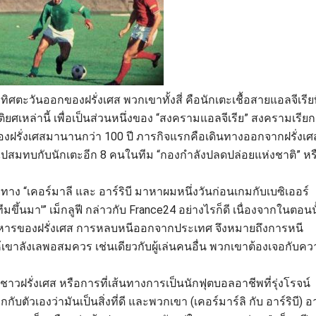
ทิศตะวันออกของฝรั่งเศส พวกเขาทั้งสี่ คือนักเตะเชื้อสายแอลจีเรียท
ยรติยศเหล่านี้ เพื่อเป็นส่วนหนึ่งของ “สงครามแอลจีเรีย” สงครามเรียก
งฝรั่งเศสมานานกว่า 100 ปี ภารกิจแรกคือเดินทางออกจากฝรั่งเศ
ไปสมทบกับนักเตะอีก 8 คนในทีม “กองกำลังปลดปล่อยแห่งชาติ” หร
ทาง “เคอร์มาลี และ อาร์ริบี มาหาผมหนึ่งวันก่อนเกมกับเบซิเออร์
มขึ้นมา'” เม็กลูฟี กล่าวกับ France24 อย่างไรก็ดี เนื่องจากในตอนน
์ทหารของฝรั่งเศส การหลบหนีออกจากประเทศ จึงหมายถึงการหนี
ห้เขาลังเลพอสมควร เช่นเดียวกับผู้เล่นคนอื่น พวกเขาต้องเจอกับค
าวฝรั่งเศส หรือการที่เส้นทางการเป็นนักฟุตบอลอาชีพที่รุ่งโรจน์
ัวเองว่ามันเป็นสิ่งที่ดี และพวกเขา (เคอร์มาร์ลิ กับ อาร์ริบี) อ