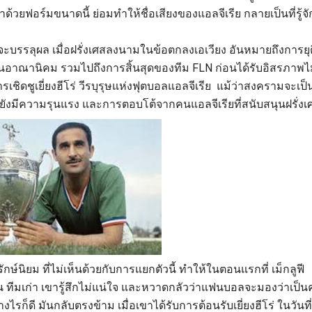
ด้วยฟอร์มขนาดนี้ ย่อมทำให้ชื่อเสียงของแอลจีเรีย กลายเป็นที่รู้จั
รรลุผล เมื่อฝรั่งเศสลงนามในข้อตกลงเอเวียง อันหมายถึงการยุต
อาณานิคม รวมไปถึงการสิ้นสุดของทีม FLN ก่อนได้รับอิสรภาพไ
เชิดชูเยี่ยงฮีโร่ วีรบุรุษแห่งฟุตบอลแอลจีเรีย แม้ว่าสงครามจะเป็
ันยังมีความรุนแรง และการตอบโต้จากคนแอลจีเรียที่สนับสนุนฝรั่งเ
ักษ์นิยม ที่ไม่เห็นด้วยกับการแยกตัวนี้ ทำให้ในตอนแรกที่ เม็กลูฟี
ียน ทีมเก่า เขารู้สึกไม่แน่ใจ และหวาดกลัวว่าแฟนบอลจะมองว่าเป็
ไรก็ดี มันกลับตรงข้าม เมื่อเขาได้รับการต้อนรับเยี่ยงฮีโร่ ในวันที่