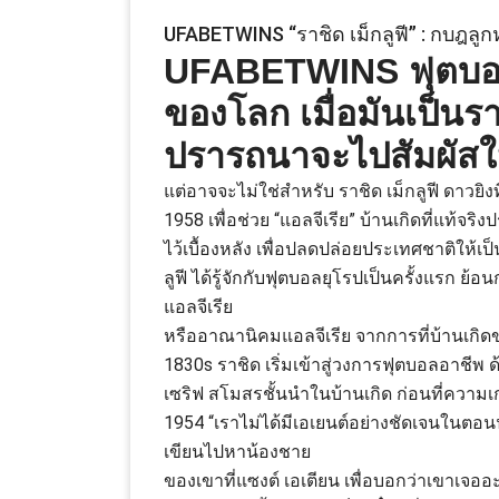
UFABETWINS “ราชิด เม็กลูฟี” : กบฎลูก
UFABETWINS ฟุตบอลโ
ของโลก เมื่อมันเป็น
ปรารถนาจะไปสัมผัสให้
แต่อาจจะไม่ใช่สำหรับ ราชิด เม็กลูฟี ดาวยิ
1958 เพื่อช่วย “แอลจีเรีย” บ้านเกิดที่แท้จร
ไว้เบื้องหลัง เพื่อปลดปล่อยประเทศชาติให้เป
ลูฟี ได้รู้จักกับฟุตบอลยุโรปเป็นครั้งแรก ย้อ
แอลจีเรีย
หรืออาณานิคมแอลจีเรีย จากการที่บ้านเกิด
1830s ราชิด เริ่มเข้าสู่วงการฟุตบอลอาชีพ ด้
เซริฟ สโมสรชั้นนำในบ้านเกิด ก่อนที่ความเ
1954 “เราไม่ได้มีเอเยนต์อย่างชัดเจนในตอนน
เขียนไปหาน้องชาย
ของเขาที่แซงต์ เอเตียน เพื่อบอกว่าเขาเจ