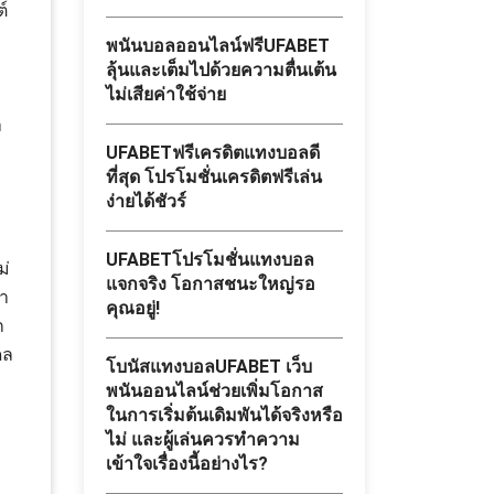
์
พนันบอลออนไลน์ฟรีUFABET
ลุ้นและเต็มไปด้วยความตื่นเต้น
ไม่เสียค่าใช้จ่าย
า
UFABETฟรีเครดิตแทงบอลดี
ที่สุด โปรโมชั่นเครดิตฟรีเล่น
ง่ายได้ชัวร์
UFABETโปรโมชั่นแทงบอล
ม่
แจกจริง โอกาสชนะใหญ่รอ
่า
คุณอยู่!
ก
ดล
โบนัสแทงบอลUFABET เว็บ
พนันออนไลน์ช่วยเพิ่มโอกาส
ในการเริ่มต้นเดิมพันได้จริงหรือ
ไม่ และผู้เล่นควรทำความ
เข้าใจเรื่องนี้อย่างไร?