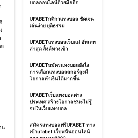
บอลออนไลน์ด้วยมือถือ
ก
UFABETกติกาแทงบอล ชัดเจน
ิ
เล่นง่าย ยุติธรรม
ม่
น
UFABETแทงบอลเว็บแม่ อัพเดท
ศส
ล่าสุด ลิ้งค์ทางเข้า
UFABETสมัครแทงบอลยังไง
การเลือกแทงบอลสกอร์สูงมี
โอกาสทำเงินได้มากขึ้น
UFABETเว็บแทงบอลต่าง
ประเทศ สร้างโอกาสชนะไม่รู้
จบในเว็บแทงบอล
สมัครแทงบอลฟรีUFABET ทาง
นคน
เข้าufabet เว็บพนันออนไลน์