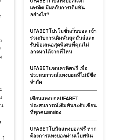
UFABETเว็บแทงบอลแจก
เครดิต มีผลกับการเดิมพัน
อย่างไร?
า
UFABETโปรโมชั่นเว็บบอล เข้า
ร่วมกับการเดิมพันสุดมันส์และ
ง
รับข้อเสนอสุดพิเศษที่คุณไม่
ล
อาจหาได้จากที่ไหน
าม
ำ
UFABETแจกเครดิตฟรี เพื่อ
ประสบการณ์แทงบอลที่ไม่มีขีด
จำกัด
ละ
ผม
เซียนแทงบอลUFABET
่น
ประสบการณ์เดิมพันระดับเซียน
ที่ทุกคนยกย่อง
ำ
UFABETโบนัสแทงบอลฟรี หาก
ต้องการแทงบอลผ่านเว็บพนัน
6-1