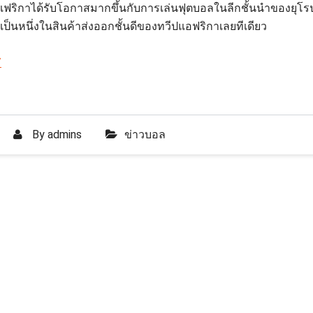
ีปอแฟริกาได้รับโอกาสมากขึ้นกับการเล่นฟุตบอลในลีกชั้นนำของยุโร
นเป็นหนึ่งในสินค้าส่งออกชั้นดีของทวีปแอฟริกาเลยทีเดียว
/
By
admins
ข่าวบอล