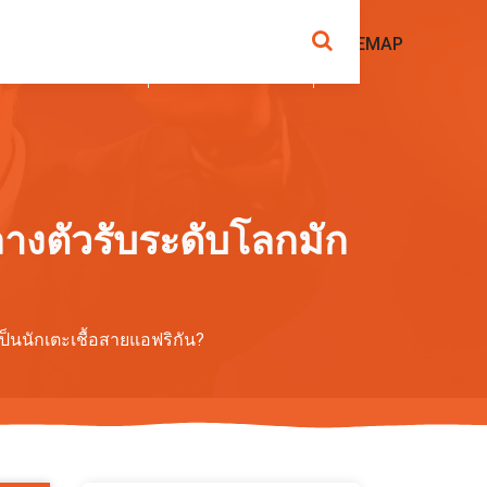
ว็บไซต์ไหนดีที่สุด
แทงบอลไม่มีขั้นต่ำ
SITEMAP
งตัวรับระดับโลกมัก
็นนักเตะเชื้อสายแอฟริกัน?