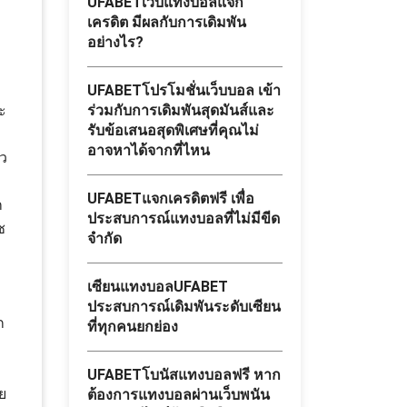
UFABETเว็บแทงบอลแจก
เครดิต มีผลกับการเดิมพัน
อย่างไร?
UFABETโปรโมชั่นเว็บบอล เข้า
ะ
ร่วมกับการเดิมพันสุดมันส์และ
รับข้อเสนอสุดพิเศษที่คุณไม่
อาจหาได้จากที่ไหน
าว
UFABETแจกเครดิตฟรี เพื่อ
ก
ประสบการณ์แทงบอลที่ไม่มีขีด
ซ
จำกัด
เซียนแทงบอลUFABET
ประสบการณ์เดิมพันระดับเซียน
ก
ที่ทุกคนยกย่อง
UFABETโบนัสแทงบอลฟรี หาก
ย
ต้องการแทงบอลผ่านเว็บพนัน