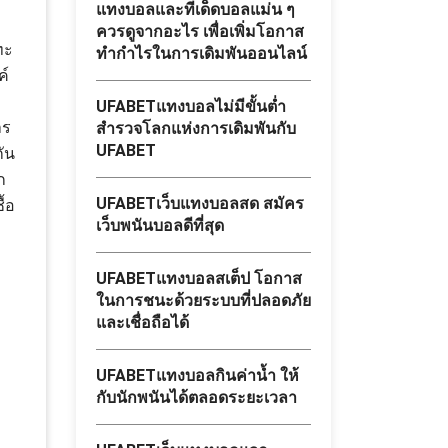
แทงบอลและทีเด็ดบอลแม่น ๆ
ควรดูจากอะไร เพื่อเพิ่มโอกาส
ทะ
ทำกำไรในการเดิมพันออนไลน์
ค์
UFABETแทงบอลไม่มีขั้นต่ำ
าร
สำรวจโลกแห่งการเดิมพันกับ
UFABET
กัน
ก
UFABETเว็บแทงบอลสด สมัคร
ื้อ
เว็บพนันบอลดีที่สุด
UFABETแทงบอลสเต็ป โอกาส
ในการชนะด้วยระบบที่ปลอดภัย
และเชื่อถือได้
UFABETแทงบอลกินค่าน้ำ ให้
กับนักพนันได้ตลอดระยะเวลา