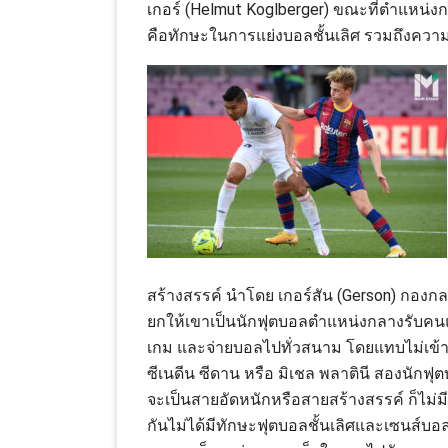
เกอร์ (Helmut Koglberger) ขณะที่ตำแหน่งกลา
คือทักษะในการแย่งบอลชั้นเลิศ รวมถึงควา
สร้างสรรค์ นำโดย เกอร์สัน (Gerson) กองกล
ยกให้เขาเป็นนักฟุตบอลตำแหน่งกลางรับคนแ
เกม และจ่ายบอลไปทั่วสนาม โดยแทบไม่เข้าปะ
ซีเนดีน ซีดาน หรือ มิเชล พลาตินี สองนักฟุต
จะเป็นสายอัดหนักหรือสายสร้างสรรค์ ก็ไม่มี
กันไม่ได้มีทักษะฟุตบอลชั้นเลิศและเซนส์บอลอ