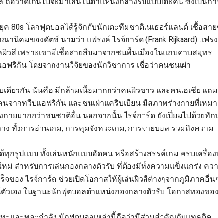
 ถือว่าดีเกินไปจะมาเล่นในตำแหน่งกลางรับแบบเตะคน ซึ่งเป็นกา
ยุค 80s โลกฟุตบอลได้รู้จักกับนักเตะทีมชาติเนเธอร์แลนด์ เชื้อสาย
าณานิคมของดัตช์ นามว่า แฟรงค์ ไรจ์การ์ด (Frank Rijkaard) แฟรง
ลผิวสี เพราะเขามีเชื้อสายสืบมาจากชนพื้นเมืองในแถบคาบสมุทร
แอฟริกัน โดยจากงานวิจัยของนักวิชาการ เชื่อว่าคนชนเผ่า
ดียวกัน นั่นคือ มีกล้ามเนื้อมากกว่าคนผิวขาว และคนเอเชีย แถม
้คนจากทวีปแอฟริกัน และชนเผ่าแคริบเบียน มีสภาพร่างกายที่เหมา
ายมากกว่าชนชาติอื่น นอกจากนั้น ไรจ์การ์ด ยังเปี่ยมไปด้วยทัก
ลาง ทั้งการอ่านเกม, การคุมจังหวะเกม, การจ่ายบอล รวมถึงความ
กรูปแบบ ทั้งเล่นหนักแบบอัดคน หรือสร้างสรรค์เกม ครบเครื่องทั
หม่ สำหรับการเล่นกองกลางตัวรับ ที่ต้องมีทั้งความแข็งแกร่ง คว
ของ ไรจ์การ์ด ช่วยเปิดโอกาสให้ผู้เล่นผิวสีต่างๆจากภูมิภาคอื่น
จน์ตัวเอง ในฐานะนักฟุตบอลตำแหน่งกองกลางตัวรับ โอกาสทองขอ
าปะทะและพละกำลัง นักฟุตบอลเหล่านี้ถือว่ามีส่วนสำคัญกับแทคติค