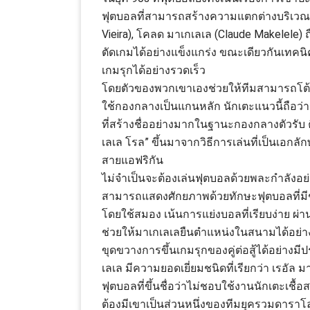
ฟุตบอลที่สามารถสร้างความแตกต่างบริเวณเก
Vieira), โคลด มาเกเลเล (Claude Makelele)
ตัดเกมได้อย่างแข็งแกร่ง ขณะเดียวกันเทคนิ
เกมรุกได้อย่างรวดเร็ว
โดยตัวของพวกเขาเองช่วยให้ทีมสามารถโต้กลั
ใช้กองกลางเป็นแกนหลัก นักเตะแนวนี้ถือว่า
ที่สร้างชื่ออย่างมากในฐานะกองกลางตัวรับ 
เลเล โรล” ขึ้นมาจากวิธีการเล่นที่เป็นเอกล
สายแอฟริกัน
ไม่จำเป็นจะต้องเล่นฟุตบอลด้วยพละกำลังอย่า
สามารถแสดงศักยภาพด้วยทักษะฟุตบอลที่มีชั
โดยใช้สมอง เน้นการแย่งบอลที่เรียบง่าย ผ่
ช่วยให้มาเกเลเลยืนตำแหน่งในสนามได้อย่า
ขุดขวางการขึ้นเกมรุกของคู่ต่อสู้ได้อย่างม
เลเล มีความยอดเยี่ยมชนิดที่เรียกว่า เรอัล 
ฟุตบอลที่ขึ้นชื่อว่าไม่ชอบใช้งานนักเตะเชื้อ
ต้องมีเขาเป็นส่วนหนึ่งของทีมยุครวมดาราโ