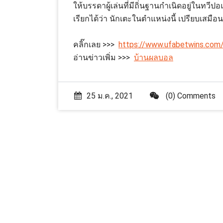
ให้บรรดาผู้เล่นที่มีถิ่นฐานกำเนิดอยู่ในทว
เรียกได้ว่า นักเตะในตำแหน่งนี้ เปรียบเสมือ
คลิ๊กเลย >>>
https://www.ufabetwins.com
อ่านข่าวเพิ่ม >>>
บ้านผลบอล
25 ม.ค., 2021
(0) Comments