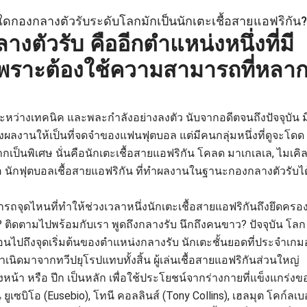
ดกองกลางตัวรับระดับโลกมักเป็นนักเตะเชื้อสายแอฟริกัน?
ัวรับ คืออีกตำแหน่งหนึ่งที่มี
เพราะต้องใช้ความสามารถที่หลา
หว่างเทคนิค และพละกำลังอย่างลงตัว นับจากอดีตจนถึงปัจจุบัน ม
ลงานให้เป็นที่จดจำของแฟนฟุตบอล แต่มีคนกลุ่มหนึ่งที่ดูจะโดด
ป็นพิเศษ นั่นคือนักเตะเชื้อสายแอฟริกัน โคลด มาเกเลเล, ไมเคิ
คือ นักฟุตบอลเชื้อสายแอฟริกัน ที่ทำผลงานในฐานะกองกลางตัวรับได
ดไหนที่ทำให้ช่วงเวลาหนึ่งนักเตะเชื้อสายแอฟริกันถึงยึดครอ
ติดตามไปพร้อมกับเรา พูดถึงกลางรับ นึกถึงคนขาว? ปัจจุบัน โลก
้อนไปถึงจุดเริ่มต้นของตำแหน่งกลางรับ นักเตะชั้นยอดที่ประจำเกมอ
นิดมาจากทวีปยุโรปแทบทั้งสิ้น ผู้เล่นเชื้อสายแอฟริกันส่วนใหญ่
งหน้า หรือ ปีก เป็นหลัก เพื่อใช้ประโยชน์จากร่างกายที่แข็งแกร่งข
ยูเซบิโอ (Eusebio), โทนี คอลลินส์ (Tony Collins), เฮลมุต โคก์ลเบ