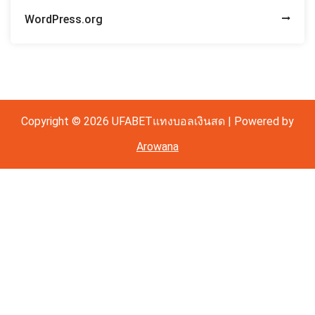
WordPress.org
Copyright © 2026 UFABETแทงบอลเงินสด | Powered by
Arowana