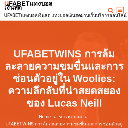
UFABETแทงบอล
Skip
เงินสด
to
UFABETแทงบอลเงินสด แทงบอลเงินสดผ่านเว็บบริการออนไลน์ 24ช
content
UFABETWINS การล้ม
ละลายความขมขื่นและการ
ซ่อนตัวอยู่ใน Woolies:
ความลึกลับที่น่าสยดสยอง
ของ Lucas Neill
Home
ข่าวฟุตบอล
UFABETWINS การล้มละลายความขมขื่นและการซ่อนตัวอยู่