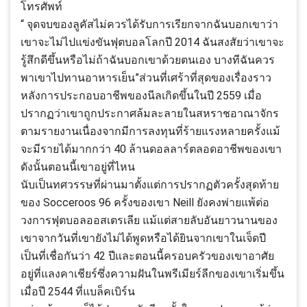
โทรศัพท์
“ จุดจบของลูคัสไม่ควรได้รับการเรียกจากฉันบอกเขาว่า
เขาจะไม่ไปแข่งขันฟุตบอลโลกปี 2014 ฉันสงสัยว่าเขาจะ
รู้สึกดีขึ้นหรือไม่ถ้าฉันบอกเขาด้วยตนเอง บางทีฉันควร
พาเขาไปทานอาหารเย็น”ส่วนที่เศร้าที่สุดของเรื่องราว
หลังการประกอบอาชีพของนีลเกิดขึ้นในปี 2559 เมื่อ
ปรากฏว่าเขาถูกประกาศล้มละลายในสหราชอาณาจักร
ตามรายงานเนื่องจากมีการลงทุนที่ร้ายแรงหลายครั้งแม้
จะมีรายได้มากกว่า 40 ล้านดอลลาร์ตลอดอาชีพของเขา
ดังนั้นตอนนี้เขาอยู่ที่ไหน
นับเป็นทศวรรษที่ผ่านมาตั้งแต่การปรากฏตัวครั้งสุดท้าย
ของ Socceroos 96 ครั้งของเขา Neill ยังคงพ่ายแพ้ต่อ
วงการฟุตบอลออสเตรเลีย แม้แต่สายลับอันยาวนานของ
เขาจากวันที่เขายังไม่ได้พูดหรือได้ยินจากเขาในเจ็ดปี
เป็นที่เชื่อกันว่า 42 ปีและตอนนี้ครอบครัวของเขาอาศัย
อยู่ที่แลงคาเชียร์ซึ่งความฝันในพรีเมียร์ลีกของเขาเริ่มขึ้น
เมื่อปี 2544 ที่แบล็คเบิร์น