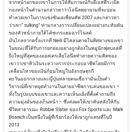
จากหน้าอกของเขาในการให้สัมภาษณ์กับอีเอสพีระเบิด
กองหน้าในตำนานกล่าวหาว่าโอนีลพยายามที่จะบ่อน
ทำลายเขาในการแข่งขันเอเชี่ยนคัพ 2007 และกล่าวหา
ว่าเขา“ sulking” ท่ามกลางการเปลี่ยนแปลงอย่างกะทันหัน
ของหัวหน้าภายใต้โค้ชเกรแฮมอาร์โนลด์
มันไกลจากครั้งแรกที่ Neill มีโคลนตาดในทิศทางของเขา
ในขณะที่ได้รับการยกย่องอย่างถูกต้องในหมู่นักฟุตบอลที่
ยิ่งใหญ่ที่สุดของออสเตรเลียโอนีลทำลายความคิดของ
เขาว่าเขาหิวเงินระหว่างการประกอบอาชีพโดยมีการ
เคลื่อนไหวของเงินก้อนใหญ่ในอังกฤษตุรกี
ตะวันออกกลางและญี่ปุ่นหลายคนเชื่อว่ามันเป็นคำ
วิจารณ์ที่เขาหยุดทำงานในสายอาชีพการเล่นของเขา –
ทั้งในรูปแบบของเขาและความเห็นแย้งที่ตั้งคำถามถึง
ความมุ่งมั่นของเก็นหน้า – ซึ่งส่งผลให้เขาหันหลังให้กับ
ชีวิตสาธารณะ Robbie Slater ของ Fox Sports และ Mark
Bosnich เป็นหนึ่งในผู้ที่เรียกร้องให้เขาถูกแทนที่ในปี
2013