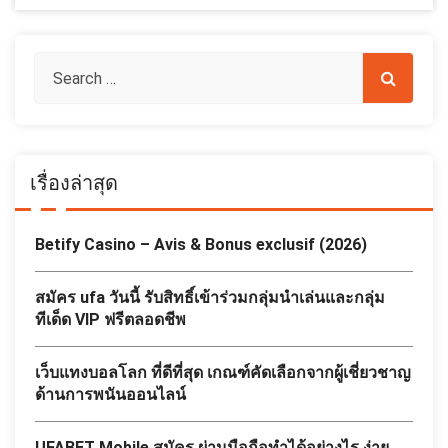
เรื่องล่าสุด
Betify Casino – Avis & Bonus exclusif (2026)
สมัคร ufa วันนี้ รับสิทธิ์เข้าร่วมกลุ่มนำเล่นและกลุ่ม
ทีเด็ด VIP ฟรีตลอดชีพ
เว็บแทงบอลโลก ที่ดีที่สุด เกณฑ์คัดเลือกจากผู้เชี่ยวชาญ
ด้านการพนันออนไลน์
UFABET Mobile สมัคร ผ่านมือถือทำได้อย่างไร ง่าย