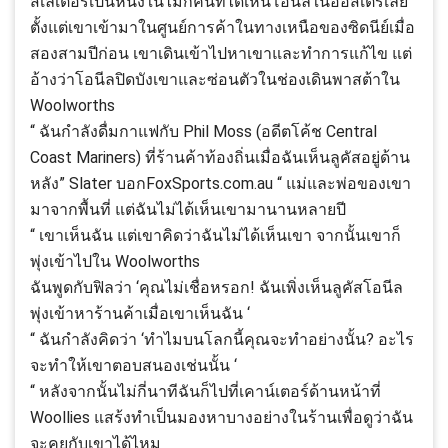
สเลเตอร์เป็นหนึ่งในไม่กี่คนที่ได้เห็นโอนีลในออสเตรเลีย
ตั้งแต่เขาเข้ามาในศูนย์การค้าในทางเหนือของซิดนีย์เมื่อ
สองสามปีก่อน เขาเดินเข้าไปหาเขาและทำการแก้ไข แต่
อ้างว่าโอนีลปิดบังเขาและซ่อนตัวในช่องเดินพาสต้าใน
Woolworths
“ ฉันกำลังดื่มกาแฟกับ Phil Moss (อดีตโค้ช Central
Coast Mariners) ที่ร้านค้าท้องถิ่นเมื่อฉันเห็นลูคัสอยู่ด้าน
หลัง” Slater บอกFoxSports.com.au “ แม่และพ่อของเขา
มาจากพื้นที่ แต่ฉันไม่ได้เห็นเขามานานหลายปี
“ เขาเห็นฉัน แต่เขาคิดว่าฉันไม่ได้เห็นเขา จากนั้นเขาก็
พุ่งเข้าไปใน Woolworths
ฉันพูดกับฟิลว่า ‘คุณไม่เชื่อหรอก! ฉันเพิ่งเห็นลูคัสโอนีล
พุ่งเข้าหาร้านค้าเมื่อเขาเห็นฉัน ‘
“ ฉันกำลังคิดว่า ‘ทำไมบนโลกนี้คุณจะทำอย่างนั้น? อะไร
จะทำให้เขาตอบสนองเช่นนั้น ‘
“ หลังจากนั้นไม่กี่นาทีฉันก็ไปที่เคาน์เตอร์ด้านหน้าที่
Woollies แสร้งทำเป็นมองหาบางอย่างในร้านเพื่อดูว่าฉัน
จะคุยกับเขาได้ไหม