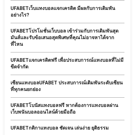
UFABETเว็บแทงบอลแจกเครดิต มีผลกับการเดิมพัน
อย่างไร?
UFABETโปรโมชั่นเว็บบอล เข้าร่วมกับการเดิมพันสุด
มันส์และรับข้อเสนอสุดพิเศษที่คุณไม่อาจหาได้จาก
ที่ไหน
UFABETแจกเครดิตฟรี เพื่อประสบการณ์แทงบอลที่ไม่มี
ขีดจำกัด
เซียนแทงบอลUFABET ประสบการณ์เดิมพันระดับเซียน
ที่ทุกคนยกย่อง
UFABETโบนัสแทงบอลฟรี หากต้องการแทงบอลผ่าน
เว็บพนันบอลออนไลน์ด้วยมือถือ
UFABETกติกาแทงบอล ชัดเจน เล่นง่าย ยุติธรรม