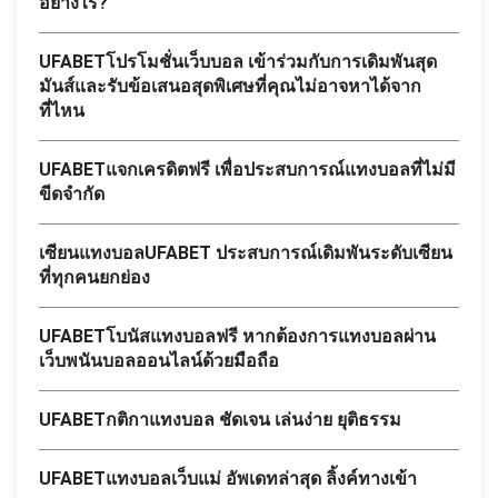
อย่างไร?
UFABETโปรโมชั่นเว็บบอล เข้าร่วมกับการเดิมพันสุด
มันส์และรับข้อเสนอสุดพิเศษที่คุณไม่อาจหาได้จาก
ที่ไหน
UFABETแจกเครดิตฟรี เพื่อประสบการณ์แทงบอลที่ไม่มี
ขีดจำกัด
เซียนแทงบอลUFABET ประสบการณ์เดิมพันระดับเซียน
ที่ทุกคนยกย่อง
UFABETโบนัสแทงบอลฟรี หากต้องการแทงบอลผ่าน
เว็บพนันบอลออนไลน์ด้วยมือถือ
UFABETกติกาแทงบอล ชัดเจน เล่นง่าย ยุติธรรม
UFABETแทงบอลเว็บแม่ อัพเดทล่าสุด ลิ้งค์ทางเข้า