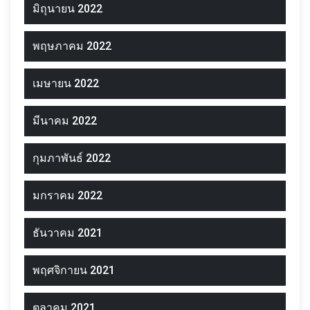
มิถุนายน 2022
พฤษภาคม 2022
เมษายน 2022
มีนาคม 2022
กุมภาพันธ์ 2022
มกราคม 2022
ธันวาคม 2021
พฤศจิกายน 2021
ตุลาคม 2021