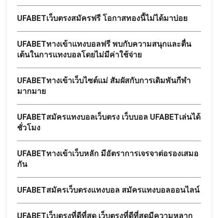
UFABETเว็บตรงสมัครฟรี โอกาสทองนี้ไม่ได้มาบ่อย
UFABETทางเข้าแทงบอลฟรี พบกับความสนุกและตื่น
เต้นในการแทงบอลโดยไม่มีค่าใช้จ่าย
UFABETทางเข้าเว็บไซต์แม่ สัมผัสกับการเดิมพันกีฬา
มากมาย
UFABETสมัครแทงบอลเว็บตรง เว็บบอล UFABETเล่นได้
ชั่วโมง
UFABETทางเข้าเว็บหลัก มีอัตราการเจรจาต่อรองเสมอ
กัน
UFABETสมัครเว็บตรงแทงบอล สมัครแทงบอลออนไลน์
UFABETเว็บตรงที่ดีที่สุด เว็บตรงที่ดีที่สุดมีความหลาก