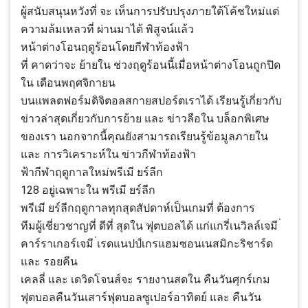
ผู้สนับสนุนหวังที่ จะ เห็นการปรับปรุงภายใต้โค้ชใหม่แต่
ความล้มเหลวที่ ผ่านมาได้ พิสูจน์แล้ว
หน้าต่างโอนฤดูร้อนโดยกีฬาท้องฟ้า
ที่ คาดว่าจะ ย้ายใน ช่วงฤดูร้อนนี้เมื่อหน้าต่างโอนถูกปิด
ใน เดือนพฤศจิกายน
บนแพลตฟอร์มดิจิตอลสกายสปอร์ตเราได้ เรียนรู้เกี่ยวกับ
ข่าวล่าสุดเกี่ยวกับการย้าย และ ข่าวลือใน บล็อกพิเศษ
ของเรา นอกจากนี้คุณยังสามารถเรียนรู้ข้อมูลภายใน
และ การวิเคราะห์ใน ข่าวกีฬาท้องฟ้า
ฟ้ากีฬาฤดูกาลใหม่พรีเมี ยร์ลีก
128 อยู่เฉพาะใน พรีเมี ยร์ลีก
พรีเมี ยร์ลีกฤดูกาลทุกสุดสัปดาห์เป็นเกมที่ ต้องการ
ทีมผู้เชี่ยวชาญที่ ดีที่ สุดใน ฟุตบอลได้ แก่แกรี่เนวิลล์เจมี ่
คาร์ราเกอร์เจมี ่เรดแนปป์เกรแฮมซอนเนสมิกะริชาร์ด
และ รอยคีน
เคลลี่ และ เดวิดโจนส์จะ รายงานสดใน คืนวันศุกร์เกม
ฟุตบอลคืนวันเสาร์ฟุตบอลซูเปอร์อาทิตย์ และ คืนวัน