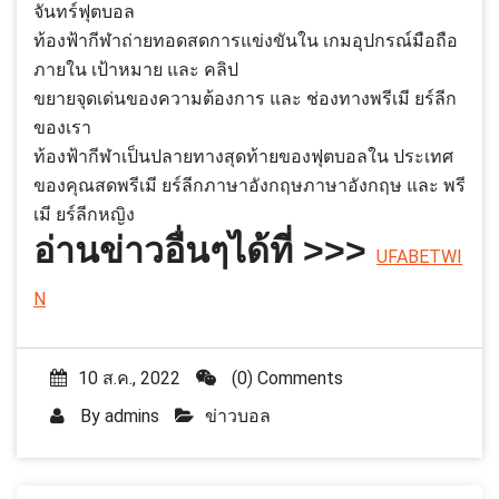
จันทร์ฟุตบอล
ท้องฟ้ากีฬาถ่ายทอดสดการแข่งขันใน เกมอุปกรณ์มือถือ
ภายใน เป้าหมาย และ คลิป
ขยายจุดเด่นของความต้องการ และ ช่องทางพรีเมี ยร์ลีก
ของเรา
ท้องฟ้ากีฬาเป็นปลายทางสุดท้ายของฟุตบอลใน ประเทศ
ของคุณสดพรีเมี ยร์ลีกภาษาอังกฤษภาษาอังกฤษ และ พรี
เมี ยร์ลีกหญิง
อ่านข่าวอื่นๆได้ที่ >>>
UFABETWI
N
10 ส.ค., 2022
(0) Comments
By
admins
ข่าวบอล