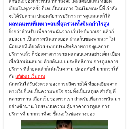
ลักษณะของการพนัน ที่กำลังจะได้ผลตอบแทน ที่ยอด
เยี่ยมในทุกๆครั้ง ก็เลยเป็นหนทาง ใหม่ในขณะนี้ที่ กำลัง
จะได้รับความ ปลอดภัยการบริการ การดูแลและก็ได้
ผลทดแทนที่เหมาะสมที่สุดรวมทั้งมีผลกำไรสูง
ยิ่งกว่าสำหรับ เพื่อการพนันจาก เว็บไซต์พวกเรา แล้วก็
แปลงมา เป็นการพนันแทงบอล ผ่านเว็บของพวกเรา ไม่
น้อยเลยทีเดียวด้วย ระบบประสิทธิภาพการ ดูแลการ
บริการแล้ว ก็ช่องทางการจ่าย ผลตอบแทนอย่างเต็ม เปี่ยม
เพื่อนักพนันสบาย ด้วยต้นแบบประสิทธิภาพ การดูแลการ
บริการ ที่ล้ำยุคแล้วก็เน้นในความ ปลอดภัยที่ มากกว่าให้
กับ
ufabet เว็บตรง
นักพนันได้รับจังหวะ ของการผลิตรายได้ ที่ยอดเยี่ยมจาก
ทางเว็บก็เลยเป็นความพอใจ รวมทั้งเป็นเหตุผล สำคัญที่
หลายๆท่าน เลือกเว็บของพวกเรา สำหรับเพื่อการพนัน มา
อย่างช้านาน โดยระบบความ คุ้มราคาการดูแล การ
บริการที่ มากกว่าที่จะ ชี้แนะในช่องทางของ