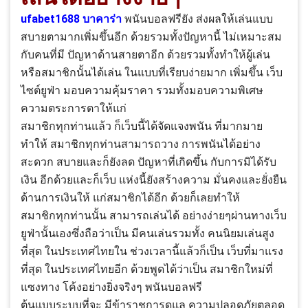
ufabet1688 บาคาร่า
พนันบอลฟรียัง ส่งผลให้เล่นแบบ
สบายตามากเพิ่มขึ้นอีก ด้วยรวมทั้งปัญหานี้ ไม่เหมาะสม
กับคนที่มี ปัญหาด้านสายตาอีก ด้วยรวมทั้งทำให้ผู้เล่น
หรือสมาชิกนั้นได้เล่น ในแบบที่เรียบง่ายมาก เพิ่มขึ้น เว็บ
ไซต์ยูฟ่า มอบความคุ้มราคา รวมทั้งมอบความพิเศษ
ความตระการตาให้แก่
สมาชิกทุกท่านแล้ว ก็เว็บนี้ได้จัดแจงพนัน ที่มากมาย
ทำให้ สมาชิกทุกท่านสามารถวาง การพนันได้อย่าง
สะดวก สบายและก็ยังลด ปัญหาที่เกิดขึ้น กับการมิได้รับ
เงิน อีกด้วยและก็เว็บ แห่งนี้ยังสร้างความ มั่นคงและยั่งยืน
ด้านการเงินให้ แก่สมาชิกได้อีก ด้วยก็เลยทำให้
สมาชิกทุกท่านนั้น สามารถเล่นได้ อย่างง่ายๆผ่านทางเว็บ
ยูฟ่านั้นเองซึ่งถือว่าเป็น มีคนเล่นรวมทั้ง คนนิยมเล่นสูง
ที่สุด ในประเทศไทยใน ช่วงเวลานี้แล้วก็เป็น เว็บที่มาแรง
ที่สุด ในประเทศไทยอีก ด้วยพูดได้ว่าเป็น สมาชิกใหม่ที่
แซงทาง โค้งอย่างยิ่งจริงๆ พนันบอลฟรี
ต้นแบบระบบที่จะ มีข้าราชการดูแล ความปลอดภัยตลอด