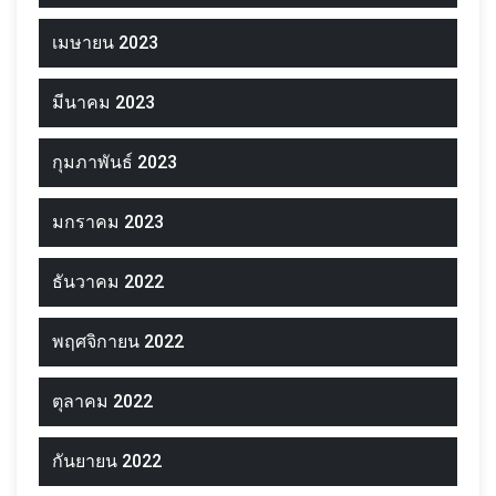
เมษายน 2023
มีนาคม 2023
กุมภาพันธ์ 2023
มกราคม 2023
ธันวาคม 2022
พฤศจิกายน 2022
ตุลาคม 2022
กันยายน 2022