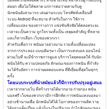
บอลสด เกมสล็อตต่างๆ หรือมวยไทย ที่มีให้รับดู กันแบบชู
ต่อยก เพื่อไม่ให้พลาด แก่การต่อว่าดตามรับดู
นักพนันยังสามารถ เล่นผ่านระบบ โทรศัพท์เคลื่อนที่
ระบบ Android ที่จะสบาย สำหรับในการ ใช้การ
เปลี่ยนแปลง ของตารางการ แข่งขันชิงชัยได้ตลอดระยะ
เวลาจะเป็นความ ถูกใจรวมทั้งเป็น เหตุผลสำคัญ ที่หลาย
และก็หากเลือก เว็บของพวกเรา
สำหรับเพื่อการ พนันมาอย่างนาน รวมทั้งเปลี่ยนแปลง
จากการประลอง แบบเดิมๆมา เป็นการแทงบอล ออนไลน์
ผ่านเว็บที่ จะมีข้าราชการดูแล บริการโดยตลอดให้ กับนัก
พนันได้รับ ความปลอดภัย ลักษณะของการพนัน ที่กำลัง
จะได้รับอัตรา การจ่ายผลตอบแทน ที่ดีเยี่ยมที่สุดในทุกๆ
ครั้ง
โดยแบบระบบที่นำสมัยแล้วก็มีการปรับปรุงอยู่เสมอ
เวลาจากทางเว็บ ที่สร้างรายได้มากมาย ก่ายกอง พนัน
บอลฟรี เว็บของพวกเรามีการฝึกหัด การพนันแทงบอลมา
อย่างช้านานเพื่อ นักพนันได้ได้ โอกาสของการผลิต ราย
ได้อย่างเต็มเปี่ยม แล้วก็แรงในปริมาณ กำไรลักษณะของ