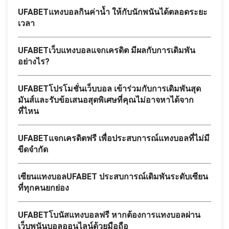
UFABETแทงบอลกินค่าน้ำ ให้กับนักพนันได้ตลอดระยะ
เวลา
UFABETเว็บแทงบอลแจกเครดิต มีผลกับการเดิมพัน
อย่างไร?
UFABETโปรโมชั่นเว็บบอล เข้าร่วมกับการเดิมพันสุด
มันส์และรับข้อเสนอสุดพิเศษที่คุณไม่อาจหาได้จาก
ที่ไหน
UFABETแจกเครดิตฟรี เพื่อประสบการณ์แทงบอลที่ไม่มี
ขีดจำกัด
เซียนแทงบอลUFABET ประสบการณ์เดิมพันระดับเซียน
ที่ทุกคนยกย่อง
UFABETโบนัสแทงบอลฟรี หากต้องการแทงบอลผ่าน
เว็บพนันบอลออนไลน์ด้วยมือถือ