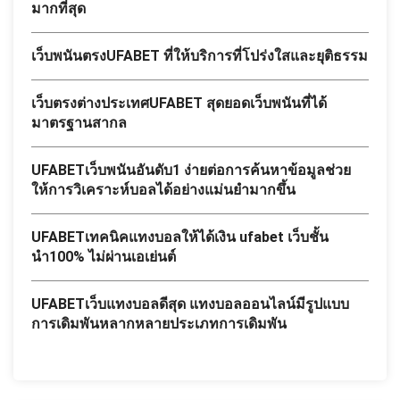
มากที่สุด
เว็บพนันตรงUFABET ที่ให้บริการที่โปร่งใสและยุติธรรม
เว็บตรงต่างประเทศUFABET สุดยอดเว็บพนันที่ได้
มาตรฐานสากล
UFABETเว็บพนันอันดับ1 ง่ายต่อการค้นหาข้อมูลช่วย
ให้การวิเคราะห์บอลได้อย่างแม่นยำมากขึ้น
UFABETเทคนิคแทงบอลให้ได้เงิน ufabet เว็บชั้น
นำ100% ไม่ผ่านเอเย่นต์
UFABETเว็บแทงบอลดีสุด แทงบอลออนไลน์มีรูปแบบ
การเดิมพันหลากหลายประเภทการเดิมพัน