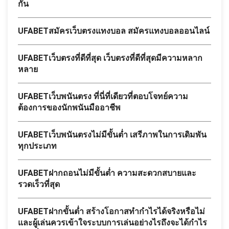
กัน
UFABETสมัครเว็บตรงแทงบอล สมัครแทงบอลออนไลน์
UFABETเว็บตรงที่ดีที่สุด เว็บตรงที่ดีที่สุดมีความหลาก
หลาย
UFABETเว็บพนันตรง ที่นี่ที่เดียวที่ตอบโจทย์ความ
ต้องการของนักพนันมืออาชีพ
UFABETเว็บพนันตรงไม่มีขั้นต่ำ เสรีภาพในการเดิมพัน
ทุกประเภท
UFABETฝากถอนไม่มีขั้นต่ำ ความสะดวกสบายและ
รวดเร็วที่สุด
UFABETฝากขั้นต่ำ สร้างโอกาสทำกำไรได้จริงหรือไม่
และผู้เล่นควรเข้าใจระบบการเล่นอย่างไรถึงจะได้กำไร