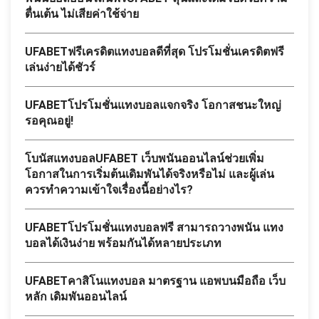
ตื่นเต้น ไม่เสียค่าใช้จ่าย
UFABETฟรีเครดิตแทงบอลดีที่สุด โปรโมชั่นเครดิตฟรี
เล่นง่ายได้ชัวร์
UFABETโปรโมชั่นแทงบอลแจกจริง โอกาสชนะใหญ่
รอคุณอยู่!
โบนัสแทงบอลUFABET เว็บพนันออนไลน์ช่วยเพิ่ม
โอกาสในการเริ่มต้นเดิมพันได้จริงหรือไม่ และผู้เล่น
ควรทำความเข้าใจเรื่องนี้อย่างไร?
UFABETโปรโมชั่นแทงบอลฟรี สามารถวางพนัน แทง
บอลได้เงินง่าย พร้อมกันได้หลายประเภท
UFABETคาสิโนแทงบอล มาตรฐาน แอพบนมือถือ เว็บ
หลัก เดิมพันออนไลน์