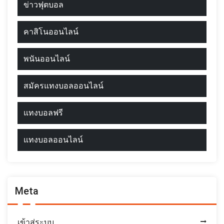
ข่าวฟุตบอล
คาสิโนออนไลน์
พนันออนไลน์
สมัครแทงบอลออนไลน์
แทงบอลฟรี
แทงบอลออนไลน์
Meta
เข้าสู่ระบบ