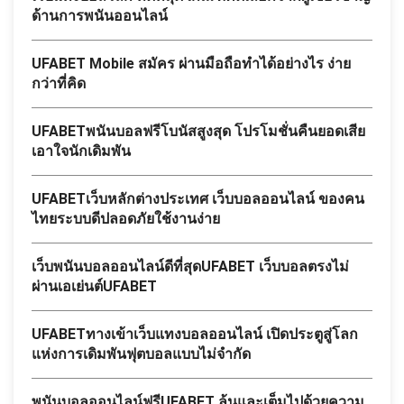
ด้านการพนันออนไลน์
UFABET Mobile สมัคร ผ่านมือถือทำได้อย่างไร ง่าย
กว่าที่คิด
UFABETพนันบอลฟรีโบนัสสูงสุด โปรโมชั่นคืนยอดเสีย
เอาใจนักเดิมพัน
UFABETเว็บหลักต่างประเทศ เว็บบอลออนไลน์ ของคน
ไทยระบบดีปลอดภัยใช้งานง่าย
เว็บพนันบอลออนไลน์ดีที่สุดUFABET เว็บบอลตรงไม่
ผ่านเอเย่นต์UFABET
UFABETทางเข้าเว็บแทงบอลออนไลน์ เปิดประตูสู่โลก
แห่งการเดิมพันฟุตบอลแบบไม่จำกัด
พนันบอลออนไลน์ฟรีUFABET ลุ้นและเต็มไปด้วยความ