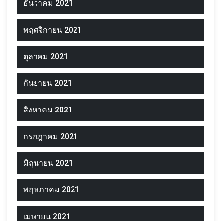
ธันวาคม 2021
พฤศจิกายน 2021
ตุลาคม 2021
กันยายน 2021
สิงหาคม 2021
กรกฎาคม 2021
มิถุนายน 2021
พฤษภาคม 2021
เมษายน 2021