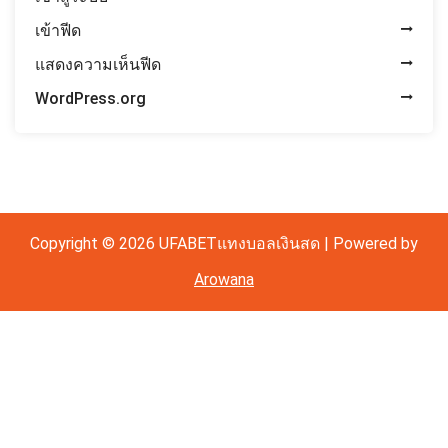
เข้าฟีด
แสดงความเห็นฟีด
WordPress.org
Copyright © 2026 UFABETแทงบอลเงินสด | Powered by
Arowana