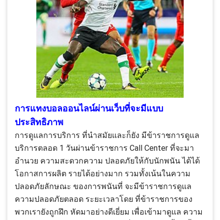
การแทงบอลออนไลน์ผ่านเว็บที่จะมีแบบ
ประสิทธิภาพ
การดูแลการบริการ ที่นำสมัยและก็ยัง มีข้าราชการดูแล
บริการตลอด 1 วันผ่านข้าราชการ Call Center ที่จะมา
อำนวย ความสะดวกความ ปลอดภัยให้กับนักพนัน ได้ได้
โอกาสการผลิต รายได้อย่างมาก รวมทั้งเน้นในความ
ปลอดภัยลักษณะ ของการพนันที่ จะมีข้าราชการดูแล
ความปลอดภัยตลอด ระยะเวลาโดย ที่ข้าราชการของ
พวกเรายังถูกฝึก หัดมาอย่างดีเยี่ยม เพื่อเข้ามาดูแล ความ