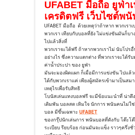
UFABET มือถือ ยูฟ่
เครดิตฟรี เว็บไซต์พนั
UFABET มือถือ
ด้วยเหตุว่าถ้าหาก พวกเราเปร
พวกเรา เทียบกับบอลที่ยัง ไม่แข่งขันมันก็บา
ไปแล้วสิ่งที่
พวกเราจะได้ฟรี ถ้าหากพวกเราไม่ นับโปรอื่น
อย่างไร ซึ่งความแตกต่าง ที่พวกเราจะได้รั
ค่าน้ำประปา ของ ยูฟ่า
มันจะมองผิดแผก ก็เมื่อมีการแข่งขัน ไปแล้
ได้กับพวกเราแค่ เพียงผู้สมัครเข้ามาเป็นสม
เหตุไรเพื่อรับสิทธิ
โบนัสเล่นแทงบอลฟรี จะมีข้อแนะนำที่ น่าดึ
เดิมพัน บอลสด เหิมใจ นักการ พนันคนไม่ใช
บอล มีขึ้นเฉพาะ
UFABET
ของกรุ๊ปนักเล่นการ พนันบอลที่ดังกับ โต๊ะโต
ระเบียบ รียบร้อย ก่อนมันจะแข็ง ราวๆครึ่งชั