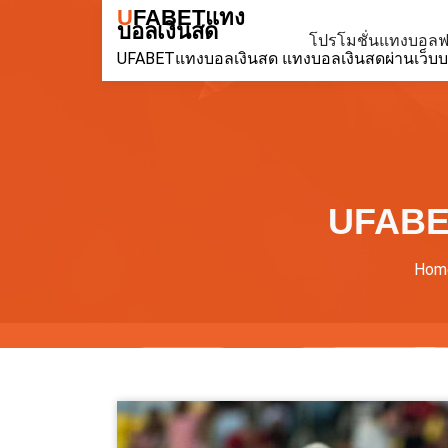
Skip
UFABETแทง
บอลเงินสด
to
โปรโมชั่นแทงบอลฟ
UFABETแทงบอลเงินสด แทงบอลเงินสดผ่านเว็บบริก
content
UFABET
Hom