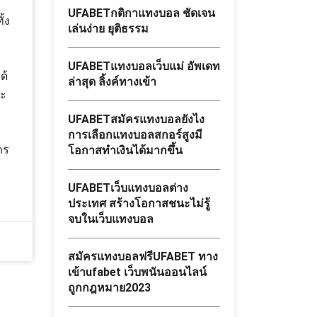
UFABETกติกาแทงบอล ชัดเจน
้ง
เล่นง่าย ยุติธรรม
UFABETแทงบอลเว็บแม่ อัพเดท
ด้
ล่าสุด ลิ้งค์ทางเข้า
จะ
UFABETสมัครแทงบอลยังไง
การเลือกแทงบอลสกอร์สูงมี
าร
โอกาสทำเงินได้มากขึ้น
UFABETเว็บแทงบอลต่าง
ประเทศ สร้างโอกาสชนะไม่รู้
จบในเว็บแทงบอล
สมัครแทงบอลฟรีUFABET ทาง
เข้าufabet เว็บพนันออนไลน์
ถูกกฎหมาย2023