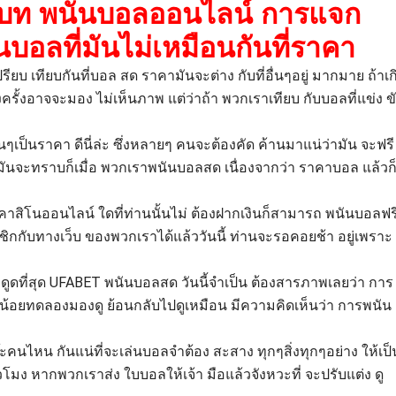
าเบท พนันบอลออนไลน์ การแจก
นบอลที่มันไม่เหมือนกันที่ราคา
ียบ เทียบกันที่บอล สด ราคามันจะต่าง กับที่อื่นๆอยู่ มากมาย ถ้าเก
งครั้งอาจจะมอง ไม่เห็นภาพ แต่ว่าถ้า พวกเราเทียบ กับบอลที่แข่ง ข
ๆเป็นราคา ดีนี่ล่ะ ซึ่งหลายๆ คนจะต้องคัด ค้านมาแน่ว่ามัน จะฟรี
บมันจะทราบก็เมื่อ พวกเราพนันบอลสด เนื่องจากว่า ราคาบอล แล้วก
วคาสิโนออนไลน์ ใดที่ท่านนั้นไม่ ต้องฝากเงินก็สามารถ พนันบอลฟร
าชิกกับทางเว็บ ของพวกเราได้แล้ววันนี้ ท่านจะรอคอยช้า อยู่เพราะ
งดูดที่สุด UFABET พนันบอลสด วันนี้จำเป็น ต้องสารภาพเลยว่า การ
่น้อยทดลองมองดู ย้อนกลับไปดูเหมือน มีความคิดเห็นว่า การพนัน
๊ะคนไหน กันแน่ที่จะเล่นบอลจำต้อง สะสาง ทุกๆสิ่งทุกๆอย่าง ให้เป็
่วโมง หากพวกเราส่ง ใบบอลให้เจ้า มือแล้วจังหวะที่ จะปรับแต่ง ดู