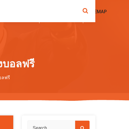
ว็บไซต์ไหนดีที่สุด
แทงบอลไม่มีขั้นต่ำ
SITEMAP
งบอลฟรี
อลฟรี