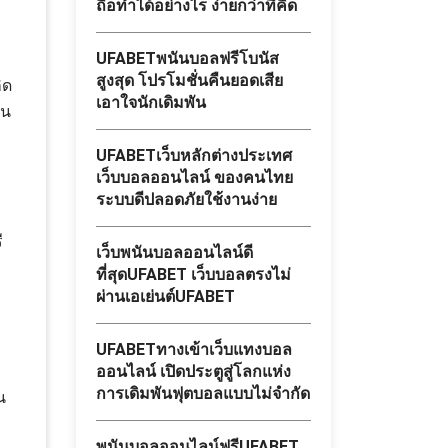
ถือทำได้อย่างไร ง่ายกว่าที่คิด
UFABETพนันบอลฟรีโบนัส
สูงสุด โปรโมชั่นคืนยอดเสีย
ิด
เอาใจนักเดิมพัน
ัน
UFABETเว็บหลักต่างประเทศ
เว็บบอลออนไลน์ ของคนไทย
็
ระบบดีปลอดภัยใช้งานง่าย
ี
เว็บพนันบอลออนไลน์ดี
ที่สุดUFABET เว็บบอลตรงไม่
ผ่านเอเย่นต์UFABET
UFABETทางเข้าเว็บแทงบอล
ออนไลน์ เปิดประตูสู่โลกแห่ง
การเดิมพันฟุตบอลแบบไม่จำกัด
น
พนันบอลออนไลน์ฟรีUFABET