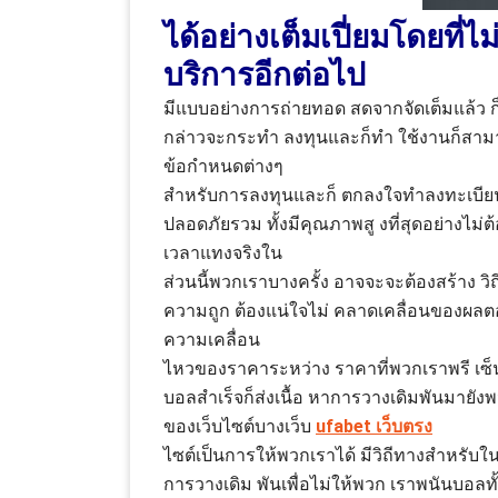
ได้อย่างเต็มเปี่ยมโดยที่ไ
บริการอีกต่อไป
มีแบบอย่างการถ่ายทอด สดจากจัดเต็มแล้ว ก็ส
กล่าวจะกระทำ ลงทุนและก็ทำ ใช้งานก็สามา
ข้อกำหนดต่างๆ
สำหรับการลงทุนและก็ ตกลงใจทำลงทะเบียน 
ปลอดภัยรวม ทั้งมีคุณภาพสู งที่สุดอย่างไม่
เวลาแทงจริงใน
ส่วนนี้พวกเราบางครั้ง อาจจะจะต้องสร้าง ว
ความถูก ต้องแน่ใจไม่ คลาดเคลื่อนของผลตอบแ
ความเคลื่อน
ไหวของราคาระหว่าง ราคาที่พวกเราพรี เซ็นท์
บอลสำเร็จก็ส่งเนื้อ หาการวางเดิมพันมายังพ
ของเว็บไซต์บางเว็บ
ufabet เว็บตรง
ไซต์เป็นการให้พวกเราได้ มีวิถีทางสำหรับใ
การวางเดิม พันเพื่อไม่ให้พวก เราพนันบอลทั