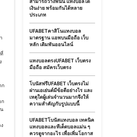
สามารถวางพนัน แทงบอลได้
เงินง่าย พร้อมกันได้หลาย
ประเภท
UFABETคาสิโนแทงบอล
หา
มาตรฐาน แอพบนมือถือ เว็บ
หลัก เดิมพันออนไลน์
ี่
แทงบอลตรงUFABET เว็บตรง
ง
มือถือ สมัครเว็บตรง
โบนัสฟรีUFABET เว็บตรงไม่
จาก
ผ่านเอเย่นต์มีข้อดีอย่างไร และ
เหตุใดผู้เล่นจำนวนมากจึงให้
อก
ความสำคัญกับรูปแบบนี้
่น
UFABETโบนัสแทงบอล เทคนิค
อง
แทงบอลและทีเด็ดบอลแม่น ๆ
ควรดูจากอะไร เพื่อเพิ่มโอกาส