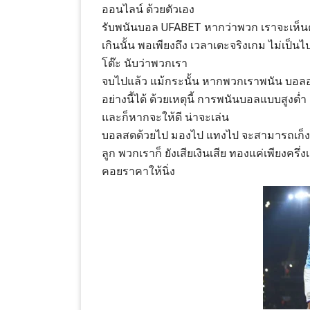
ออนไลน์ ด้วยตัวเอง
รับพนันบอล UFABET หากว่าพวก เราจะเห็นควา
เกินนั้น พอเพียงถึง เวลาเตะจริงเกม ไม่เป็น
โต๊ะ นับว่าพวกเรา
จบไปแล้ว แม้กระนั้น หากพวกเราพนัน บอล
อย่างนี้ได้ ด้วยเหตุนี้ การพนันบอลแบบสูงต่
และก็หากจะให้ดี น่าจะเล่น
บอลสดด้วยไป มองไป แทงไป จะสามารถเก็งกำไร 
ลูก พวกเราก็ ยังเสียเงินเสีย ทองแค่เพียงคร
คอยราคาให้นิ่ง