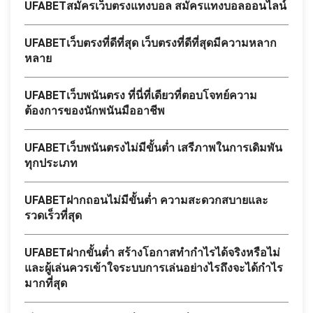
UFABETสมัครเว็บตรงแทงบอล สมัครแทงบอลออนไลน์
UFABETเว็บตรงที่ดีที่สุด เว็บตรงที่ดีที่สุดมีความหลาก
หลาย
UFABETเว็บพนันตรง ที่นี่ที่เดียวที่ตอบโจทย์ความ
ต้องการของนักพนันมืออาชีพ
UFABETเว็บพนันตรงไม่มีขั้นต่ำ เสรีภาพในการเดิมพัน
ทุกประเภท
UFABETฝากถอนไม่มีขั้นต่ำ ความสะดวกสบายและ
รวดเร็วที่สุด
UFABETฝากขั้นต่ำ สร้างโอกาสทำกำไรได้จริงหรือไม่
และผู้เล่นควรเข้าใจระบบการเล่นอย่างไรถึงจะได้กำไร
มากที่สุด