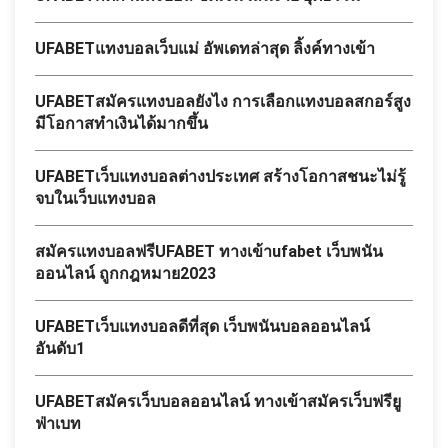
UFABETแทงบอลเว็บแม่ อัพเดทล่าสุด ลิ้งค์ทางเข้า
UFABETสมัครแทงบอลยังไง การเลือกแทงบอลสกอร์สูง
มีโอกาสทำเงินได้มากขึ้น
UFABETเว็บแทงบอลต่างประเทศ สร้างโอกาสชนะไม่รู้
จบในเว็บแทงบอล
สมัครแทงบอลฟรีUFABET ทางเข้าufabet เว็บพนัน
ออนไลน์ ถูกกฎหมาย2023
UFABETเว็บแทงบอลดีที่สุด เว็บพนันบอลออนไลน์
อันดับ1
UFABETสมัครเว็บบอลออนไลน์ ทางเข้าสมัครเว็บฟรียู
ฟ่าเบท