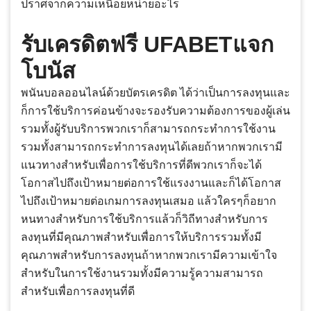
ปราศจากความเหนื่อยหน่ายอะไร
รับเครดิตฟรี UFABETแจก
โบนัส
พนันบอลออนไลน์ด้วยบัตรเครดิต ได้ว่าเป็นการลงทุนและ
ก็การใช้บริการค่อนข้างจะรองรับความต้องการของผู้เล่น
รวมทั้งผู้รับบริการพวกเราก็สามารถกระทำการใช้งาน
รวมทั้งสามารถกระทำการลงทุนได้เลยถ้าหากพวกเรามี
แนวทางสำหรับเพื่อการใช้บริการที่ดีพวกเราก็จะได้
โอกาสไปถึงเป้าหมายต่อการใช้แรงงานและก็ได้โอกาส
ไปถึงเป้าหมายต่อเกมการลงทุนเสมอ แล้วใครๆก็อยาก
หนทางสำหรับการใช้บริการแล้วก็วิถีทางสำหรับการ
ลงทุนที่มีคุณภาพสำหรับเพื่อการให้บริการรวมทั้งมี
คุณภาพสำหรับการลงทุนถ้าหากพวกเรามีความเข้าใจ
สำหรับในการใช้งานรวมทั้งมีความรู้ความสามารถ
สำหรับเพื่อการลงทุนที่ดี