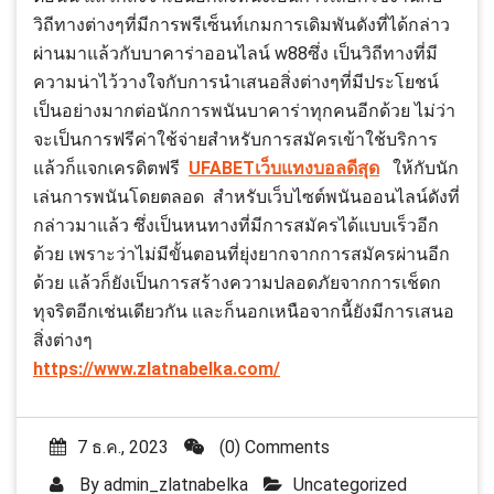
วิถีทางต่างๆที่มีการพรีเซ็นท์เกมการเดิมพันดังที่ได้กล่าว
ผ่านมาแล้วกับบาคาร่าออนไลน์ w88ซึ่ง เป็นวิถีทางที่มี
ความน่าไว้วางใจกับการนำเสนอสิ่งต่างๆที่มีประโยชน์
เป็นอย่างมากต่อนักการพนันบาคาร่าทุกคนอีกด้วย ไม่ว่า
จะเป็นการฟรีค่าใช้จ่ายสำหรับการสมัครเข้าใช้บริการ
แล้วก็แจกเครดิตฟรี
UFABETเว็บแทงบอลดีสุด
ให้กับนัก
เล่นการพนันโดยตลอด สำหรับเว็บไซต์พนันออนไลน์ดังที่
กล่าวมาแล้ว ซึ่งเป็นหนทางที่มีการสมัครได้แบบเร็วอีก
ด้วย เพราะว่าไม่มีขั้นตอนที่ยุ่งยากจากการสมัครผ่านอีก
ด้วย แล้วก็ยังเป็นการสร้างความปลอดภัยจากการเช็ดก
ทุจริตอีกเช่นเดียวกัน และก็นอกเหนือจากนี้ยังมีการเสนอ
สิ่งต่างๆ
https://www.zlatnabelka.com/
7 ธ.ค., 2023
(0) Comments
By
admin_zlatnabelka
Uncategorized