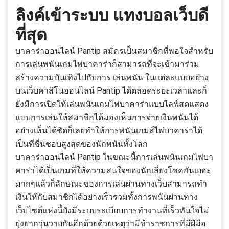
ลิงค์เข้าระบบ แทงบอลเว็บดี
ที่สุด
บาคาร่าออนไลน์ Pantip สมัครเป็นสมาชิกที่พอใจสำหรับ
การเล่นพนันเกมไพ่บาคาร่าก็สามารถที่จะเข้ามาร่วม
สร้างความบันเทิงไปกับการ เล่นพนัน ในแต่ละแบบอย่าง
บนเว็บคาสิโนออนไลน์ Pantip ได้ตลอดระยะเวลาและก็
ยังมีการเปิดให้เล่นพนันเกมไพ่บาคาร่าแบบไลฟ์สดแสดง
แบบการเล่นให้สมาชิกได้มองเห็นการจ่ายเงินพนันได้
อย่างเห็นได้ชัดก็เลยทำให้การพนันเกมส์ไพ่บาคาร่าได้
เป็นที่ชื่นชอบสูงสุดของนักพนันทั้งโลก
บาคาร่าออนไลน์ Pantip ในขณะนี้การเล่นพนันเกมไพ่บา
คาร่าได้เป็นเกมที่ให้ความสนใจของนักเสี่ยงโชคกันเยอะ
มากๆแล้วก็ลักษณะของการเล่นผ่านทางเว็บสามารถทำ
เงินให้กับสมาชิกได้อย่างเร็วรวมทั้งการพนันผ่านทาง
เว็บไซต์แห่งนี้ยังมีระบบระเบียบการทำงานที่เร็วทันใจไม่
ยุ่งยากวุ่นวายกันอีกด้วยด้วยเหตุว่ามีข้าราชการที่มีฝีมือ