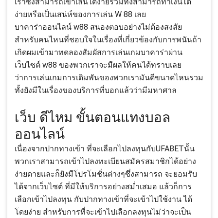
เราซึ่งสามารถเข้าเล่นได้ง่ายรวมทั้งสามารถทำเงินได้
ง่ายหรือเป็นเสน่ห์ของการเล่น W 88 เลย
บาคาร่าออนไลน์ w88 สนองตอบอย่างไม่ต้องสงสัย
สำหรับคนไหนที่ชอบใจในเรื่องที่เกี่ยวข้องกับการพนันถ้า
เกิดผมเข้ามาทดลองสัมผัสการเล่นเกมบาคาร่าผ่าน
เว็บไซต์ w88 ของพวกเราจะมีผลให้คนได้ทราบเลย
ว่าการเล่นเกมการเดิมพันของพวกเรามันดีขนาดไหนรวม
ทั้งยังมีในเรื่องของบริการที่บอกแล้วว่ามีมหาศาล
เว็บ ดีไหม ขั้นตอนแทงบอล
ออนไลน์
เนื่องจากปากทางเข้า ที่จะเลือกไปลงทุนกับUFABETนั้น
พวกเราสามารถเข้าไปลงทะเบียนสมัครสมาชิกได้อย่าง
ง่ายดายและก็ยังมีโปรโมชั่นต่างๆซึ่งสามารถ จะยอมรับ
ได้จากเว็บไซต์ ที่มีให้บริการอย่างสม่ำเสมอ แล้วก็การ
เลือกเข้าไปลงทุน กับปากทางเข้าที่จะเข้าไปใช้งาน ได้
โดยง่าย สำหรับการที่จะเข้าไปเลือกลงทุนไม่ว่าจะเป็น