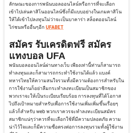
ลักษณะของการพนันบอลออนไลน์หรือการที่จะเลือก
เข้าไปเล่นคาสิโนออนไลน์ซึ่งก็มีแบบอย่างในเกมคาสิโน
ให้ได้เข้าไปลงทุนไม่ว่าจะเป็นบาคาร่า สล็อตออนไลน์
ไก่ชนหรืออื่นๆอีก
UFABET
สมัคร รับเครดิตฟรี สมัคร
แทงบอล UFA
พนันบอลออนไลน์ผ่านทางเว็บ เพียงเท่านี้ท่านก็สามารถ
ทำลงทุนและก็สามารถกระทำใช้งานได้แล้ว แบงค์
ทหารไทยให้ความสนใจรวมทั้งมีความต้องการสำหรับใน
การใช้งานก็อย่าลืมกระทำลงทะเบียนเป็นสมาชิกของ
พวกเราจะให้เป็นระเบียบเรียบร้อย การลงทุนที่ได้โอกาส
ไปถึงเป้าหมายสำหรับเพื่อการใช้งานเพิ่มเพิ่มขึ้นเรื่อยๆ
แล้วก็สำหรับ web พวกเราควรจะทำลงทะเบียนสมัคร
สมาชิกแน่ๆว่าควรที่จะเลือกใช้ที่มีความปลอดภัย ความ
น่าไว้ใจและก็มีความซื่อตรงต่อการลงทุนรวมทั้งผู้ใช้งาน