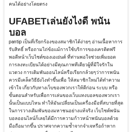
คนได้อย่างโดยตรง
UFABETเล่นยังไงดี พนัน
บอล
pantip เป็นที่เรียกร้องของสมาชิกได้ง่ายๆ อ่านเนื้อหาการ
รับสิทธิ์ หรือถามไถ่ข้อแม้การใช้บริการของเครดิตฟรี
พอดีหน้าเว็บไซต์ของเอเย่นต์ ที่ท่านพอใจช่วยเพิ่มยอด
การลงทะเบียนได้อย่างมีคุณภาพทีเดียวผู้ที่มีใจรักใน
แวดวง การเดิมพันออนไลน์หรือเรียกกล้วยๆว่าการพนัน
ควรมีเคล็ดวิธียังไงทำขึ้นเพื่อ ให้สมาชิกใหม่ได้ทำความ
เข้าใจ เกี่ยวกับทางเว็บของพวกเราให้ดีก่อน ระบบ หรือ
ขั้นตอนสำหรับเพื่อการเล่นของเว็บแทงบอลของพวกเรา
นั้นเป็นแบบไหน ทำให้มันเปลี่ยนเป็นเครื่องมือที่สบายที่สุด
ในการวางเดิมพันของมหาชนอย่างแท้จริง เว็บไซต์พนัน
บอลออนไลน์ก็เลยได้มีการความก้าวหน้าพนันบอลด้วย
มือถือมากขึ้น ปราศจากความซ้ำจากจำเจหรือถ้าหาก