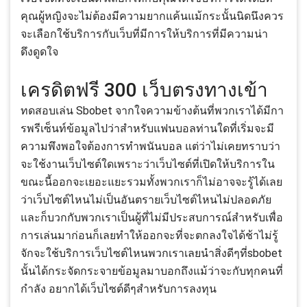
คุณผู้หญิงจะไม่ต้องมีความยากแค้นแม้กระนั้นนิดนึงควร
จะเลือกใช้บริการกับเว็บที่มีการให้บริการที่มีความน่า
ดึงดูดใจ
เครดิตฟรี 300 เว็บตรงทางเข้า
ทดสอบเล่น Sbobet จากใจความข้างต้นที่พวกเราได้มีกา
รพรีเซ็นท์ข้อมูลไปว่าสำหรับแฟนบอลท่านใดที่เริ่มจะมี
ความพึงพอใจต้องการทำพนันบอล แต่ว่าไม่เคยทราบว่า
จะใช้งานเว็บไซต์ใดเพราะว่าเว็บไซต์ที่เปิดให้บริการใน
ขณะนี้ออกจะเยอะแยะรวมทั้งพวกเราก็ไม่อาจจะรู้ได้เลย
ว่าเว็บไซต์ไหนไม่เป็นอันตรายเว็บไซต์ไหนไม่ปลอดภัย
และก็บวกกับพวกเราเป็นผู้ที่ไม่มีประสบการณ์สำหรับเพื่อ
การเล่นมาก่อนก็เลยทำให้ออกจะที่จะตกลงใจได้ช้าไม่รู้
จักจะใช้บริการเว็บไซต์ไหนพวกเราเลยนำสิ่งดีๆที่sbobet
นั้นได้กระจัดกระจายข้อมูลมาบอกถึงแม้ว่าจะกับทุกคนที่
กำลัง อยากได้เว็บไซต์ดีๆสำหรับการลงทุน