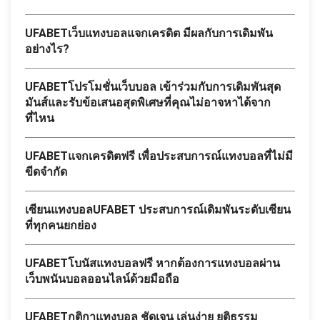
UFABETเว็บแทงบอลแจกเครดิต มีผลกับการเดิมพัน
อย่างไร?
UFABETโปรโมชั่นเว็บบอล เข้าร่วมกับการเดิมพันสุด
มันส์และรับข้อเสนอสุดพิเศษที่คุณไม่อาจหาได้จาก
ที่ไหน
UFABETแจกเครดิตฟรี เพื่อประสบการณ์แทงบอลที่ไม่มี
ขีดจำกัด
เซียนแทงบอลUFABET ประสบการณ์เดิมพันระดับเซียน
ที่ทุกคนยกย่อง
UFABETโบนัสแทงบอลฟรี หากต้องการแทงบอลผ่าน
เว็บพนันบอลออนไลน์ด้วยมือถือ
UFABETกติกาแทงบอล ชัดเจน เล่นง่าย ยุติธรรม