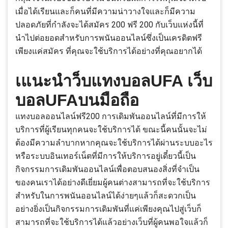
เมื่อได้เรียนและก็คนที่มีความน่าวางใจและก็มีความ
ปลอดภัยที่กำลังจะได้สมัคร 200​ ฟรี 200 กับเว็บแห่งนี้ที่
นำไปต่อยอดสำหรับการพนันออนไลน์ซึ่งเป็นเครดิตฟรี
เพียงแค่สมัคร ที่คุณจะใช้บริการได้อย่างที่คุณอยากได้
เแนะนำว็บแทงบอลUFA เว็บ
บอลUFAบนมือถือ
แทง​บอล​ออนไลน์​ฟรี​200​ การเดิมพันออนไลน์ที่มีการให้
บริการที่ผู้เรียนทุกคนจะใช้บริการได้ ขณะนี้คนนั้นจะไม่
ต้องมีความลำบากหากคุณจะใช้บริการได้ผ่านระบบอะไร
หรือระบบอินเทอร์เน็ตที่มีการให้บริการอยู่เดี๋ยวนี้เป็น
กิจกรรมการเดิมพันออนไลน์เพื่อตอบสนองสิ่งที่จำเป็น
ของคนเราได้อย่างดีเยี่ยมผู้คนต่างสามารถที่จะใช้บริการ
สำหรับในการพนันออนไลน์ได้ง่ายๆแล้วก็สะดวกเป็น
อย่างยิ่งเป็นกิจกรรมการเดิมพันที่แค่เพียงคุณไปสู่เว็บก็
สามารถที่จะใช้บริการได้แล้วอย่างเว็บที่ผู้คนพอใจแล้วก็