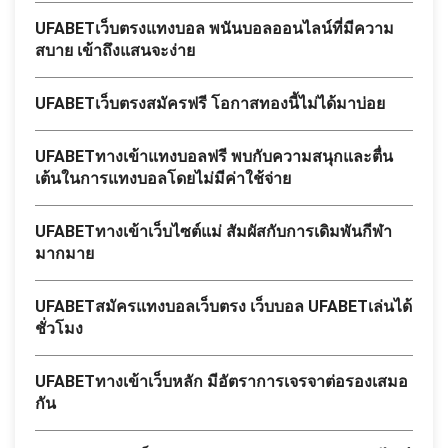
UFABETเว็บตรงแทงบอล พนันบอลออนไลน์ที่มีความ
สบาย เข้าถึงแสนจะง่าย
UFABETเว็บตรงสมัครฟรี โอกาสทองนี้ไม่ได้มาบ่อย
UFABETทางเข้าแทงบอลฟรี พบกับความสนุกและตื่น
เต้นในการแทงบอลโดยไม่มีค่าใช้จ่าย
UFABETทางเข้าเว็บไซต์แม่ สัมผัสกับการเดิมพันกีฬา
มากมาย
UFABETสมัครแทงบอลเว็บตรง เว็บบอล UFABETเล่นได้
ชั่วโมง
UFABETทางเข้าเว็บหลัก มีอัตราการเจรจาต่อรองเสมอ
กัน