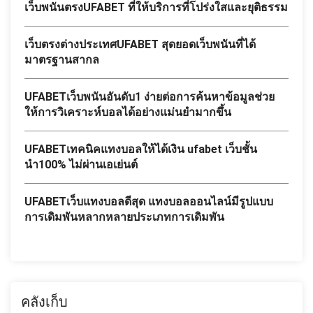
เว็บพนันตรงUFABET ที่ให้บริการที่โปร่งใสและยุติธรรม
เว็บตรงต่างประเทศUFABET สุดยอดเว็บพนันที่ได้
มาตรฐานสากล
UFABETเว็บพนันอันดับ1 ง่ายต่อการค้นหาข้อมูลช่วย
ให้การวิเคราะห์บอลได้อย่างแม่นยำมากขึ้น
UFABETเทคนิคแทงบอลให้ได้เงิน ufabet เว็บชั้น
นำ100% ไม่ผ่านเอเย่นต์
UFABETเว็บแทงบอลดีสุด แทงบอลออนไลน์มีรูปแบบ
การเดิมพันหลากหลายประเภทการเดิมพัน
คลังเก็บ