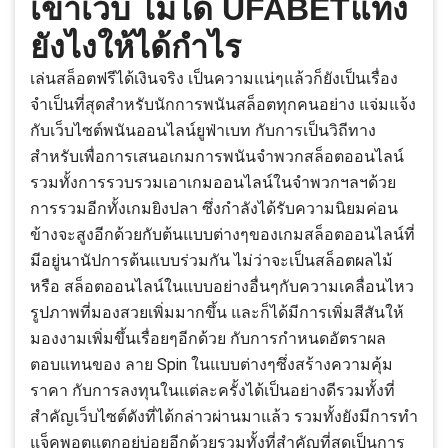
เข้าเว็บ ไม่ได้ UFABETแทง
ยังไงให้ได้กำไร
เล่นสล็อตฟรีได้เงินจริง เป็นความแน่ๆแล้วก็ยังเป็นเรื่อง
จำเป็นที่สุดสำหรับนักการพนันสล็อตทุกคนอย่าง แจ่มแจ้ง
กับเว็บไซต์พนันออนไลน์ยูฟ่าเบท กับการเป็นวิถีทาง
สำหรับเพื่อการเสนอเกมการพนันจำพวกสล็อตออนไลน์
รวมทั้งการรวบรวมเอาเกมออนไลน์ในจำพวกฯลฯด้วย
การรวมอีกทั้งเกมยิงปลา ซึ่งกำลังได้รับความนิยมค่อน
ข้างจะสูงอีกด้วยกับต้นแบบต่างๆของเกมสล็อตออนไลน์ที่
มีอยู่นานัปการต้นแบบร่วมกัน ไม่ว่าจะเป็นสล็อตผลไม้
หรือ สล็อตออนไลน์ในแบบอย่างอื่นๆกับความเคลื่อนไหว
รูปภาพที่มองสวยเพิ่มมากขึ้น และก็ได้มีการเพิ่มสีสันให้
มองงามเพิ่มขึ้นเรื่อยๆอีกด้วย กับการกำหนดอัตราผล
ตอบแทนของ ลาย Spin ในแบบต่างๆซึ่งสร้างความคุ้ม
ราคา กับการลงทุนในแต่ละครั้งได้เป็นอย่างดีรวมทั้งที่
สำคัญเว็บไซต์ดังที่ได้กล่าวผ่านมาแล้ว รวมทั้งยังมีการทำ
แจ็คพอตแตกอยู่บ่อยอีกด้วยรวมทั้งที่สำคัญที่สุดเป็นการ