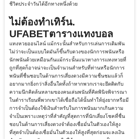
ชีวิตประจำวันได้อีกทางหนึ่งด้วย
ไม่ต้องทำเทิร์น.
UFABETตารางแทงบอล
แทงหวยออนไลน์ แม้กระนั้นสำหรับการเล่นการเดิมพัน
ไม่ว่าจะเป็นแบบใดมันก็ขึ้นกับดวงของนักการพนันหรือ
นักพนันด้วยเหมือนกันแม้กระนั้นแนวทางการแทงหวยที่
ถูกที่สุดก็อาจน่าจะเป็นจำนวนสำหรับที่ท่านหรือนักการ
พนันที่ชื่นชอบในด้านการเสี่ยงดวงมีความชื่นชมแล้วก็
อยากมากยิ่งกว่าสิ่งอื่นใดทั้งถ้าหากพวกเราจะยึดติดกับ
ความนึกคิดล้นหลามของคนเล่นพนันที่คิดพินิจพิจารณา
ในตำราเรียนพี่พวกเขาได้เชื่อถือได้นั้นทำให้ยุ่งยากหรือมี
การจำเป็นต้องใช้เงินสำหรับในการพนันมากเกินความ
จำเป็นเพราะเหตุว่าที่สำคัญที่สุดการที่นักเสี่ยงโชคที่ชื่น
ชอบในด้านการเสี่ยงดวงจำต้องเชื่อมั่นในตัวเองให้สูง
ที่สุดจำเป็นต้องเชื่อมั่นในตัวเองให้สูงที่สุดก่อนจะลงเงิน