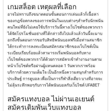
เกมสล็อต เหตุผลที่เลือก
อาจไม่ทราบถึงขนาดตอนขั้นตอนการเล่นแล้วก็เนื้อหา
ของกฎข้อตกลงของการพนันในแบบต่างๆสำหรับนักพนัน
คนใหม่ที่ยังไม่เคยใช้บริการวันนี้ทางเว็บไซต์ของพวกเรา
ได้จัดโปรโมชั่นอย่างที่ได้กล่าวถึงไปแล้วแล้ววันนี้จะมาบ
อกถึงขั้นตอนการขอรับสิทธิพนันบอลฟรีเมื่อท่านสมาชิก
ได้กระทำการลงทะเบียนสมัครสมาชิกของเว็บไซต์เป็น
ระเบียบเรียบร้อยแล้วสามารถเริ่มพนันบอลกับทาง
เว็บไซต์ของพวกเราได้ด้วยการสมัครเข้าทำงานงานตาม
หน้าเว็บไซต์หรือผ่านผู้แทนตลอด 1 วันพวกเราพร้อม
บริการด้วยความเต็มใจ เป็นอีกหนึ่งความสนุกสำหรับการ
ประดิษฐ์ การดูบอล เพื่อเป็นการกีฬาสิ่งเดียว บางทีอาจจะ
ไม่ลุ้นระทึกพอๆกับการได้พนันบอลกับเว็บไซต์ UFABET
สมัครแทงบอล ไม่ผ่านเอเยนต์
สมัครเดิมพันเว็บแทงบอล