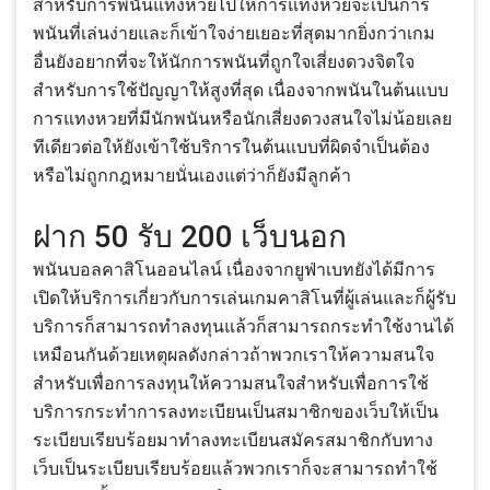
สำหรับการพนันแทงหวยไปให้การแทงหวยจะเป็นการ
พนันที่เล่นง่ายและก็เข้าใจง่ายเยอะที่สุดมากยิ่งกว่าเกม
อื่นยังอยากที่จะให้นักการพนันที่ถูกใจเสี่ยงดวงจิตใจ
สำหรับการใช้ปัญญาให้สูงที่สุด เนื่องจากพนันในต้นแบบ
การแทงหวยที่มีนักพนันหรือนักเสี่ยงดวงสนใจไม่น้อยเลย
ทีเดียวต่อให้ยังเข้าใช้บริการในต้นแบบที่ผิดจำเป็นต้อง
หรือไม่ถูกกฎหมายนั่นเองแต่ว่าก็ยังมีลูกค้า
ฝาก 50 รับ 200 เว็บนอก
พนันบอลคาสิโนออนไลน์ เนื่องจากยูฟ่าเบทยังได้มีการ
เปิดให้บริการเกี่ยวกับการเล่นเกมคาสิโนที่ผู้เล่นและก็ผู้รับ
บริการก็สามารถทำลงทุนแล้วก็สามารถกระทำใช้งานได้
เหมือนกันด้วยเหตุผลดังกล่าวถ้าพวกเราให้ความสนใจ
สำหรับเพื่อการลงทุนให้ความสนใจสำหรับเพื่อการใช้
บริการกระทำการลงทะเบียนเป็นสมาชิกของเว็บให้เป็น
ระเบียบเรียบร้อยมาทำลงทะเบียนสมัครสมาชิกกับทาง
เว็บเป็นระเบียบเรียบร้อยแล้วพวกเราก็จะสามารถทำใช้