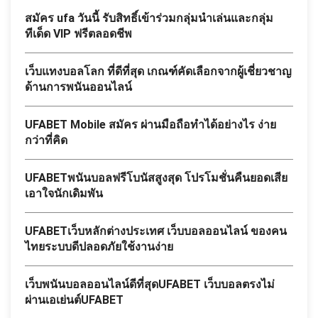
สมัคร ufa วันนี้ รับสิทธิ์เข้าร่วมกลุ่มนำเล่นและกลุ่ม
ทีเด็ด VIP ฟรีตลอดชีพ
เว็บแทงบอลโลก ที่ดีที่สุด เกณฑ์คัดเลือกจากผู้เชี่ยวชาญ
ด้านการพนันออนไลน์
UFABET Mobile สมัคร ผ่านมือถือทำได้อย่างไร ง่าย
กว่าที่คิด
UFABETพนันบอลฟรีโบนัสสูงสุด โปรโมชั่นคืนยอดเสีย
เอาใจนักเดิมพัน
UFABETเว็บหลักต่างประเทศ เว็บบอลออนไลน์ ของคน
ไทยระบบดีปลอดภัยใช้งานง่าย
เว็บพนันบอลออนไลน์ดีที่สุดUFABET เว็บบอลตรงไม่
ผ่านเอเย่นต์UFABET