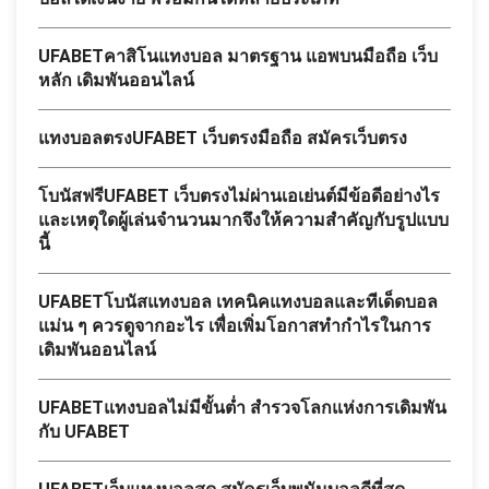
UFABETคาสิโนแทงบอล มาตรฐาน แอพบนมือถือ เว็บ
หลัก เดิมพันออนไลน์
แทงบอลตรงUFABET เว็บตรงมือถือ สมัครเว็บตรง
โบนัสฟรีUFABET เว็บตรงไม่ผ่านเอเย่นต์มีข้อดีอย่างไร
และเหตุใดผู้เล่นจำนวนมากจึงให้ความสำคัญกับรูปแบบ
นี้
UFABETโบนัสแทงบอล เทคนิคแทงบอลและทีเด็ดบอล
แม่น ๆ ควรดูจากอะไร เพื่อเพิ่มโอกาสทำกำไรในการ
เดิมพันออนไลน์
UFABETแทงบอลไม่มีขั้นต่ำ สำรวจโลกแห่งการเดิมพัน
กับ UFABET