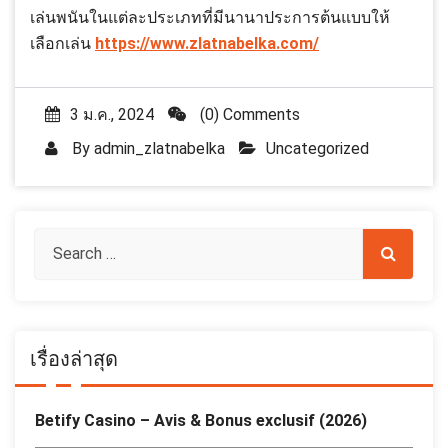
เล่นพนันในแต่ละประเภทที่มีนานาประการต้นแบบให้
เลือกเล่น
https://www.zlatnabelka.com/
3 ม.ค., 2024
(0) Comments
By
admin_zlatnabelka
Uncategorized
เรื่องล่าสุด
Betify Casino – Avis & Bonus exclusif (2026)