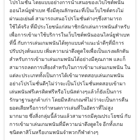
โปรโมชั่น โดยแบบอย่างการนำเสนอของเว็บไซต์พนัน
ออนไลน์ยูฟ่าเบท ซึ่งมีคุณลักษณะที่เป็นเว็บไซต์ตรงไม่
ผ่านเอเย่นต์ สามารถเสนอโปรโมชั่นต่างๆซึ่งสามารถ
ใช้ได้จริง ที่มีประโยชน์แก่สมาชิกนักเล่นการพนันสำหรับ
เพื่อการเข้ามาใช้บริการในเว็บไซต์พนันออนไลน์ยูฟ่าเบท
ที่นี้ กับการเล่นเกมพนันได้ทุกแบบคำแนะนำดีๆที่มีการ
ปรับปรุงต้นแบบ เพิ่มความน่าดึงดูดใจเพื่อเป็นแรงผลักดัน
สำหรับการเข้ามาเล่นเกมพนันได้อย่างมีคุณภาพ และก็
สามารถลดการเสี่ยงสำหรับในการเข้ามาเล่นเกมพนัน ใน
แต่ละประเภททั้งเป็นการได้เข้ามาทดสอบเล่นเกมพนัน
อย่างโปรโมชั่นดีๆไม่ว่าจะเป็นโปรโมชั่นทดสอบเข้ามา
เล่นพนันฟรีเครดิตฟรีหรือโบนัสต่างๆแล้วก็ยังเป็นการ
รักษาฐานลูกค้าเก่า โดยมีหลักเกณฑ์ไม่ว่าจะเป็นการคืน
ยอดเสียหรือการกำหนดการเล่นที่ในอัตราที่ไม่สูง
มากมาย ซึ่งสิ่งกลุ่มนี้ล้วนแล้วสามารถมีคุณประโยชน์ กับ
การเข้ามาเล่นเกมพนันที่มีความน่าดึงดูดใจ อีกทั้งเกม
ชนิดคาสิโนหรือเกมพนันจำพวกกีฬาต่างๆ