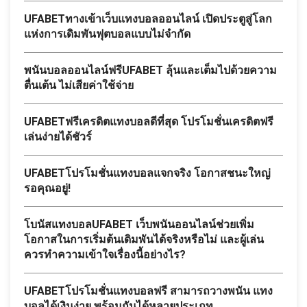
UFABETทางเข้าเว็บแทงบอลออนไลน์ เปิดประตูสู่โลก
แห่งการเดิมพันฟุตบอลแบบไม่จำกัด
พนันบอลออนไลน์ฟรีUFABET ลุ้นและเต็มไปด้วยความ
ตื่นเต้น ไม่เสียค่าใช้จ่าย
UFABETฟรีเครดิตแทงบอลดีที่สุด โปรโมชั่นเครดิตฟรี
เล่นง่ายได้ชัวร์
UFABETโปรโมชั่นแทงบอลแจกจริง โอกาสชนะใหญ่
รอคุณอยู่!
โบนัสแทงบอลUFABET เว็บพนันออนไลน์ช่วยเพิ่ม
โอกาสในการเริ่มต้นเดิมพันได้จริงหรือไม่ และผู้เล่น
ควรทำความเข้าใจเรื่องนี้อย่างไร?
UFABETโปรโมชั่นแทงบอลฟรี สามารถวางพนัน แทง
บอลได้เงินง่าย พร้อมกันได้หลายประเภท