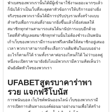
ฟ่าเบสของพวกเรานั้นได้มีผู้เข้ามาใช้งานเยอะมากๆแล้ว
ก็นับได้ว่าเป็นเว็บที่สะดุดตาหัวข้อการให้บริการอย่างยิ่ง
จริงๆของพวกเรานั้นได้มีการปรับปรุงรวมทั้งสร้างแบบ
สำหรับเพื่อการเล่นที่ง่ายมากยิ่งขึ้นแล้วก็ยังส่งผลให้
สมาชิกทุกท่านสามารถเล่นได้นานัปการแบบอีกด้วย
โดยที่สำคัญเลยสมาชิกทุกท่านนั้นไม่ต้องชำระเงินพนัน
เก้าเว็บของพวกเรามีการแจกฟรีเครดิตให้สมาชิกอยู่เสมอ
เวลา พวกเราสามารถที่จะเลือกวางเดิมพันในแบบอย่าง
อะไรก็ตามก็ได้ รวมทั้งราคาต่อรองไหนก็ได้ ไม่ว่าบอลคู่
หนึ่งจะเปิดราคามายังยังไงแม้พวกเรามีความคิดเห็นว่า
มันยังผิดหัวใจของพวกเรา
UFABETสูตรบาคาร่าพา
รวย แจกฟรีโบนัส
การพนันบอล เว็บไซต์พนันออนไลน์ เว็บของพวกเรามี
การเปิดการเดินทางแบงค์ผ่อนมาอย่างนานเพื่อได้สร้าง