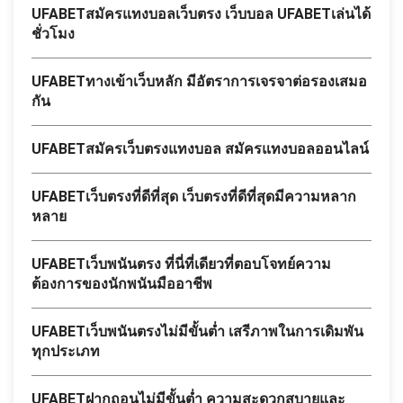
UFABETสมัครแทงบอลเว็บตรง เว็บบอล UFABETเล่นได้
ชั่วโมง
UFABETทางเข้าเว็บหลัก มีอัตราการเจรจาต่อรองเสมอ
กัน
UFABETสมัครเว็บตรงแทงบอล สมัครแทงบอลออนไลน์
UFABETเว็บตรงที่ดีที่สุด เว็บตรงที่ดีที่สุดมีความหลาก
หลาย
UFABETเว็บพนันตรง ที่นี่ที่เดียวที่ตอบโจทย์ความ
ต้องการของนักพนันมืออาชีพ
UFABETเว็บพนันตรงไม่มีขั้นต่ำ เสรีภาพในการเดิมพัน
ทุกประเภท
UFABETฝากถอนไม่มีขั้นต่ำ ความสะดวกสบายและ