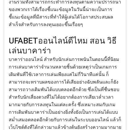
งานรวมทั้งสามารถกระทำการลงทุนตามความปรารถนา
ของพวกเราได้เรื่องชี้แนะข้อมูลในวันนี้น่าจะเป็นการ
ชี้แนะข้อมูลที่มีสาระที่ทำให้ผู้เล่นได้โอกาสประสบผล
สำเร็จสำหรับการลงทุนเยอะขึ้นเรื่อยๆ
UFABETออนไลน์ดีไหม สอน วิธี
เล่นบาคาร่า
บาคาร่าออนไลน์ สำหรับนักเล่นการพนันในตอนนี้ที่นิยม
การเล่นบาคาร่าจำนวนหลายชิ้นด้วยเหตุว่าเป็นเกมการ
เดิมพันที่ใช้เวลาการเล่นเพียงแค่ไม่กี่วินาทีแค่นั้น ก็
สามารถจะทราบผลของการได้เสียอย่างฉับพลันและก็ยัง
สามารถวางเดิมพันได้แบบตลอดอีกด้วย ซึ่งเป็นที่ชื่นชอบ
สำหรับนักเสี่ยงดวงที่ไม่ได้อยากต้องการเสียเวล่ำเวลา
มากมายกับการลงทุนในแต่ละครั้ง ซึ่งเหมาะสมกับเกม
การเดิมพันบาคาร่าเป็นอย่างยิ่งทั้งยังเป็นการเล่นได้แบบ
สม่ำเสมอตลอดอีกด้วยกับการเล่นในระบบออนไลน์ แล้วก็
เว็บไซต์ดังที่ได้กล่าวมาแล้วข้างต้นยังสร้างความมากมาย