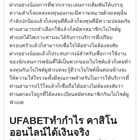
ฝากอย่างน้อยการที่พวกเราจะเล่นการเดิมพันให้บรรลุ
ความสำเร็จแหล่งลงทุนออกจะมีความหมายด้วยเหตุนั้น
กำลังปกป้องแล้วก็ลงทุนที่ดีแล้วก็ลงทุนที่มีความปลอดภัย
ท่านสามารถทำเลือกใช้แล้วก็สมัครสมาชิกเว็บไซต์ยู
ฟ่าเบทได้ไพเราะท่านจะได้รับการบริการที่เปรียบ
ครอบครัวแล้วก็สามารถเชื่อใจได้อย่างไม่ต้องสงสัย
ฝากอย่างน้อยแล้วก็ประสบการณ์สำหรับเพื่อการใช้งาน
ของนักเล่นการพนันที่ได้เป็นพวกของเว็บไซต์แล้วก็เคยทำ
ลงทุนกับเว็บไซต์ยูฟ่าเบทจะรู้ดีว่าเว็บไซต์นั้นค่อนข้างจะ
ให้ความใส่ใจรวมทั้งมีคุณภาพสำหรับในการให้บริการที่
ท่านสามารถไว้ใจแล้วก็เชื่อถือได้อย่างไม่ต้องสงสัยว่า
ท่านตกลงใจถูกที่ได้ลงทะเบียนสมัครสมาชิกกับเว็บไซต์ยู
ฟ่าเบท
UFABETทำกำไร คาสิโน
ออนไลน์ได้เงินจริง