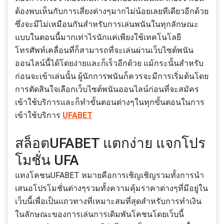
ต้องพบเห็นกับการเสี่ยงต่างๆมากไม่น้อยเลยทีเดียวอีกด้วย
ซึ่งจะมีไม่เหมือนกันสำหรับการเล่นพนันในทุกลักษณะ
แบบในตอนนี้มากเท่าไรนักแค่เพียงใช้เทคโนโลยี
โทรศัพท์เคลื่อนที่ก็สามารถที่จะเล่นผ่านเว็บไซต์พนัน
ออนไลน์นี้ได้โดยง่ายและก็เร็วอีกด้วย แม้กระนั้นสำหรับ
ก่อนจะเข้าเล่นนั้น ผู้นักการพนันก็ควรจะมีการเริ่มต้นโดย
การตัดสินใจเลือกเว็บไซต์พนันออนไลน์ก่อนที่จะสมัคร
เข้าใช้บริการและก็ทำขั้นตอนต่างๆในทุกขั้นตอนในการ
เข้าใช้บริการ
UFABET
สล็อตUFABET แตกง่าย แจกโปร
โมชั่น UFA
แทงโคชนUFABET หมายคือการเชิญเชิญรวมทั้งการนำ
เสนอโปรโมชั่นต่างๆรวมทั้งความคุ้มราคาต่างๆที่มีอยู่ใน
เว็บนี้เพื่อเป็นแถวทางที่เหมาะสมที่สุดสำหรับการทำเงิน
ในลักษณะของการเล่นการเดิมพันโคชนโดยเว็บนี้