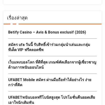
เรื่องล่าสุด
Betify Casino – Avis & Bonus exclusif (2026)
สมัคร ufa วันนี้ รับสิทธิ์เข้าร่วมกลุ่มนำเล่นและกลุ่ม
ทีเด็ด VIP ฟรีตลอดชีพ
เว็บแทงบอลโลก ที่ดีที่สุด เกณฑ์คัดเลือกจากผู้เชี่ยวชาญ
ด้านการพนันออนไลน์
UFABET Mobile สมัคร ผ่านมือถือทำได้อย่างไร ง่าย
กว่าที่คิด
UFABETพนันบอลฟรีโบนัสสูงสุด โปรโมชั่นคืนยอดเสีย
เอาใจนักเดิมพัน