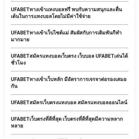
UFABETทางเข้าแทงบอลฟรี พบกับความสนุกและตื่น
เต้นในการแทงบอลโดยไม่มีค่าใช้จ่าย
UFABETทางเข้าเว็บไซต์แม่ สัมผัสกับการเดิมพันกีฬา
มากมาย
UFABETสมัครแทงบอลเว็บตรง เว็บบอล UFABETเล่นได้
ชั่วโมง
UFABETทางเข้าเว็บหลัก มีอัตราการเจรจาต่อรองเสมอ
กัน
UFABETสมัครเว็บตรงแทงบอล สมัครแทงบอลออนไลน์
UFABETเว็บตรงที่ดีที่สุด เว็บตรงที่ดีที่สุดมีความหลาก
หลาย