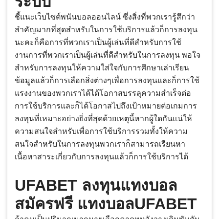
ระบบ
ชี้แนะเว็บไซต์พนันบอลออนไลน์ ซึ่งสิ่งที่พวกเรารู้สึกว่า
สำคัญมากที่สุดสำหรับในการใช้บริการแล้วก็การลงทุน
นะคะก็คือการที่พวกเราเป็นผู้เล่นที่ดีสำหรับการใช้
งานการที่พวกเราเป็นผู้เล่นที่ดีสำหรับในการลงทุน พอใจ
สำหรับการลงทุนให้ความใส่ใจกับการศึกษาเล่าเรียน
ข้อมูลแล้วก็การเลือกสิ่งต่างๆเพื่อการลงทุนและก็การใช้
แรงงานของพวกเราได้ได้โอกาสบรรลุความสำเร็จต่อ
การใช้บริการและก็ได้โอกาสไปถึงเป้าหมายต่อเกมการ
ลงทุนที่เหมาะอย่างยิ่งที่สุดด้วยเหตุนี้หากผู้ใดกันแน่ให้
ความสนใจสำหรับเพื่อการใช้บริการรวมทั้งให้ความ
สนใจสำหรับในการลงทุนพวกเราก็สามารถเรียนหา
เนื้อหาสาระเกี่ยวกับการลงทุนแล้วก็การใช้บริการได้
UFABET ลงทุนแทงบอล
สมัครฟรี แทงบอลUFABET