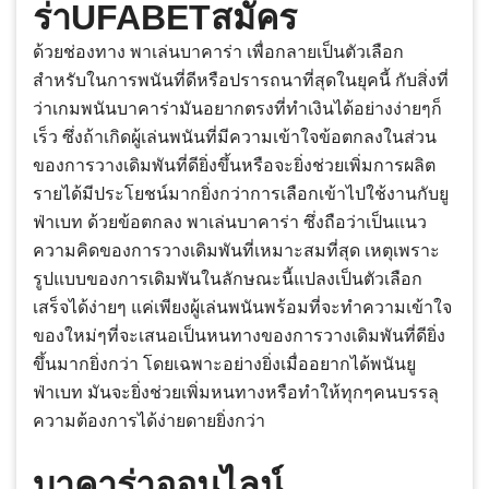
ร่าUFABETสมัคร
ด้วยช่องทาง พาเล่นบาคาร่า เพื่อกลายเป็นตัวเลือก
สำหรับในการพนันที่ดีหรือปรารถนาที่สุดในยุคนี้ กับสิ่งที่
ว่าเกมพนันบาคาร่ามันอยากตรงที่ทำเงินได้อย่างง่ายๆก็
เร็ว ซึ่งถ้าเกิดผู้เล่นพนันที่มีความเข้าใจข้อตกลงในส่วน
ของการวางเดิมพันที่ดียิ่งขึ้นหรือจะยิ่งช่วยเพิ่มการผลิต
รายได้มีประโยชน์มากยิ่งกว่าการเลือกเข้าไปใช้งานกับยู
ฟ่าเบท ด้วยข้อตกลง พาเล่นบาคาร่า ซึ่งถือว่าเป็นแนว
ความคิดของการวางเดิมพันที่เหมาะสมที่สุด เหตุเพราะ
รูปแบบของการเดิมพันในลักษณะนี้แปลงเป็นตัวเลือก
เสร็จได้ง่ายๆ แค่เพียงผู้เล่นพนันพร้อมที่จะทำความเข้าใจ
ของใหม่ๆที่จะเสนอเป็นหนทางของการวางเดิมพันที่ดียิ่ง
ขึ้นมากยิ่งกว่า โดยเฉพาะอย่างยิ่งเมื่ออยากได้พนันยู
ฟ่าเบท มันจะยิ่งช่วยเพิ่มหนทางหรือทำให้ทุกๆคนบรรลุ
ความต้องการได้ง่ายดายยิ่งกว่า
บาคาร่าออนไลน์