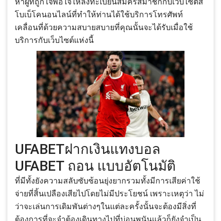
หาผู้ที่ถูกใจพอใจให้ลงทะเบียนสมัครสมาชิกกับเว็บไซต์ส
โบเบ็โคนอนไลน์ที่ทำให้ท่านได้ใช้บริการโทรศัพท์
เคลื่อนที่ด้วยความสบายสบายที่คุณนั้นจะได้รับเมื่อใช้
บริการกับเว็บไซต์แห่งนี้
UFABETฝากเงินแทงบอล
UFABET ถอน แบบอัตโนมัติ
ที่มีทั้งยังความสลับซับซ้อนยุ่งยากรวมทั้งมีการเสียค่าใช้
จ่ายที่สิ้นเปลืองเสียไปโดยไม่มีประโยชน์ เพราะเหตุว่า ไม่
ว่าจะเล่นการเดิมพันต่างๆในแต่ละครั้งนั้นจะต้องมีสิ่งที่
ต้องการที่จะจำต้องเดินทางไปที่บ่อนพนันแล้วก็ยังจำเป็น