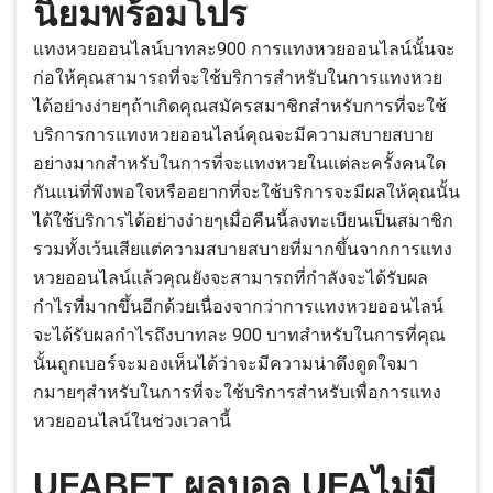
นิยมพร้อมโปร
แทงหวย​ออนไลน์​บาท​ละ​900​ การแทงหวยออนไลน์นั้นจะ
ก่อให้คุณสามารถที่จะใช้บริการสำหรับในการแทงหวย
ได้อย่างง่ายๆถ้าเกิดคุณสมัครสมาชิกสำหรับการที่จะใช้
บริการการแทงหวยออนไลน์คุณจะมีความสบายสบาย
อย่างมากสำหรับในการที่จะแทงหวยในแต่ละครั้งคนใด
กันแน่ที่พึงพอใจหรืออยากที่จะใช้บริการจะมีผลให้คุณนั้น
ได้ใช้บริการได้อย่างง่ายๆเมื่อคืนนี้ลงทะเบียนเป็นสมาชิก
รวมทั้งเว้นเสียแต่ความสบายสบายที่มากขึ้นจากการแทง
หวยออนไลน์แล้วคุณยังจะสามารถที่กำลังจะได้รับผล
กำไรที่มากขึ้นอีกด้วยเนื่องจากว่าการแทงหวยออนไลน์
จะได้รับผลกำไรถึงบาทละ 900 บาทสำหรับในการที่คุณ
นั้นถูกเบอร์จะมองเห็นได้ว่าจะมีความน่าดึงดูดใจมา
กมายๆสำหรับในการที่จะใช้บริการสำหรับเพื่อการแทง
หวยออนไลน์ในช่วงเวลานี้
UFABET ผลบอล UFAไม่มี