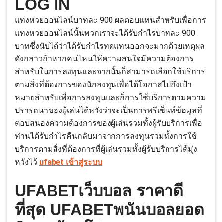
LOG IN
แทงหวยออนไลน์บาทละ 900 ผลตอบแทนสำหรับเพื่อการ
แทงหวยออนไลน์นั้นพวกเราจะได้รับกำไรบาทละ 900
บาทซึ่งนับได้ว่าได้รับกำไรทดแทนออกจะมากด้วยเหตุผล
ดังกล่าวถ้าหากคนไหนให้ความสนใจมีความต้องการ
สำหรับในการลงทุนและจากนั้นก็สามารถเลือกใช้บริการ
ตามสิ่งที่ต้องการของนักลงทุนเพื่อได้โอกาสไปถึงเป้า
หมายสำหรับเพื่อการลงทุนและก็การใช้บริการตามความ
ปรารถนาของผู้เล่นได้หวังว่าจะเป็นการพรีเซ็นท์ข้อมูลที่
ตอบสนองความต้องการของผู้เล่นรวมทั้งผู้รับบริการเพื่อ
ท่านได้รับกำไรคืนกลับมาจากการลงทุนรวมทั้งการใช้
บริการตามสิ่งที่ต้องการที่ผู้เล่นรวมทั้งผู้รับบริการได้มุ่ง
หวังไว้
ufabet เข้าสู่ระบบ
UFABETเว็บบอล ราคาดี
ที่สุด UFABETพนันบอลยอด