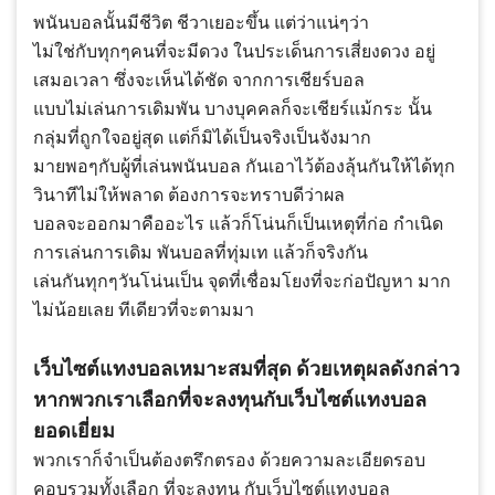
พนันบอลนั้นมีชีวิต ชีวาเยอะขึ้น แต่ว่าแน่ๆว่า
ไม่ใช่กับทุกๆคนที่จะมีดวง ในประเด็นการเสี่ยงดวง อยู่
เสมอเวลา ซึ่งจะเห็นได้ชัด จากการเชียร์บอล
แบบไม่เล่นการเดิมพัน บางบุคคลก็จะเชียร์แม้กระ นั้น
กลุ่มที่ถูกใจอยู่สุด แต่ก็มิได้เป็นจริงเป็นจังมาก
มายพอๆกับผู้ที่เล่นพนันบอล กันเอาไว้ต้องลุ้นกันให้ได้ทุก
วินาทีไม่ให้พลาด ต้องการจะทราบดีว่าผล
บอลจะออกมาคืออะไร แล้วก็โน่นก็เป็นเหตุที่ก่อ กำเนิด
การเล่นการเดิม พันบอลที่ทุ่มเท แล้วก็จริงกัน
เล่นกันทุกๆวันโน่นเป็น จุดที่เชื่อมโยงที่จะก่อปัญหา มาก
ไม่น้อยเลย ทีเดียวที่จะตามมา
เว็บไซต์แทงบอลเหมาะสมที่สุด ด้วยเหตุผลดังกล่าว
หากพวกเราเลือกที่จะลงทุนกับเว็บไซต์แทงบอล
ยอดเยี่ยม
พวกเราก็จำเป็นต้องตรึกตรอง ด้วยความละเอียดรอบ
คอบรวมทั้งเลือก ที่จะลงทุน กับเว็บไซต์แทงบอล