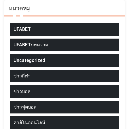
หมวดหมู่
UFABET
UFABETบทความ
Uncategorized
ข่าวกีฬา
ข่าวบอล
ข่าวฟุตบอล
คาสิโนออนไลน์