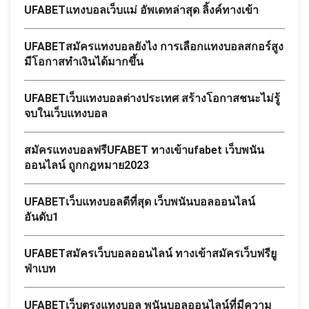
UFABETแทงบอลเว็บแม่ อัพเดทล่าสุด ลิ้งค์ทางเข้า
UFABETสมัครแทงบอลยังไง การเลือกแทงบอลสกอร์สูง
มีโอกาสทำเงินได้มากขึ้น
UFABETเว็บแทงบอลต่างประเทศ สร้างโอกาสชนะไม่รู้
จบในเว็บแทงบอล
สมัครแทงบอลฟรีUFABET ทางเข้าufabet เว็บพนัน
ออนไลน์ ถูกกฎหมาย2023
UFABETเว็บแทงบอลดีที่สุด เว็บพนันบอลออนไลน์
อันดับ1
UFABETสมัครเว็บบอลออนไลน์ ทางเข้าสมัครเว็บฟรียู
ฟ่าเบท
UFABETเว็บตรงแทงบอล พนันบอลออนไลน์ที่มีความ