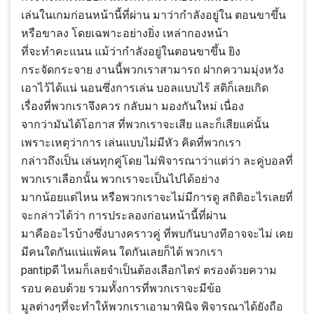
เล่นในเกมก่อนหน้านี้ที่ผ่าน มาว่ากำลังอยู่ใน ตอนขาขึ้น
หรือขาลง โดยเฉพาะอย่างยิ่ง เหล่ากองหน้า
ที่จะทำคะแนน แม้ว่ากำลังอยู่ในตอนขาขึ้น ยิง
กระจัดกระจาย งานนี้พวกเราสามารถ ฝากความมุ่งหวัง
เอาไว้ได้แน่ นอนซึ่งการเล่น บอลแบบไร้ สติก็เลยเกิด
เรื่องที่พวกเราจึงควร กลับมา มองกันใหม่ เนื่อง
จากว่ามันได้โอกาส ที่พวกเราจะเสีย และก็เสียแค่นั้น
เพราะเหตุว่าการ เล่นแบบไม่มีหัว คิดที่พวกเรา
กล่าวถึงเป็น เล่นทุกคู่โดย ไม่พิจารณาว่าแต่ว่า ละคู่บอลที่
พวกเราเลือกนั้น พวกเราจะเป็นไปได้อย่าง
มากน้อยแต่ไหน หรือพวกเราจะไม่มีการดู สถิติอะไรเลยที่
จะกล่าวได้ว่า การประลองก่อนหน้านี้ที่ผ่าน
มาคืออะไรบ้างซึ่งบางคราวคู่ ที่พบกันบางทีอาจจะไม่ เคย
มีคนใดกันแน่แพ้คน ใดกันเลยก็ได้ พวกเรา
pantipดี ไหมก็เลยจำเป็นต้องเลือกไตร่ ตรองด้วยความ
รอบ คอบด้วย รวมทั้งการที่พวกเราจะมีข้อ
มูลต่างๆที่จะทำให้พวกเราเอามาพินิจ พิจารณาได้ยังถือ