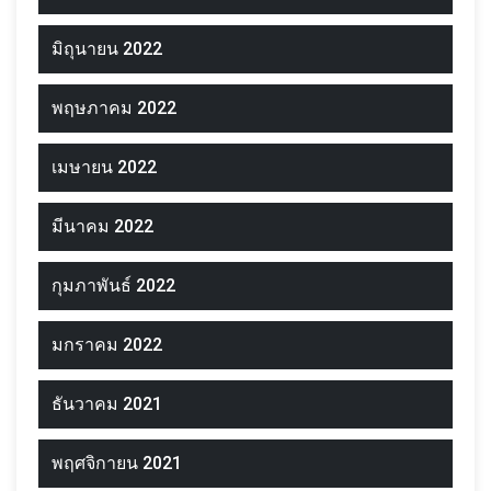
มิถุนายน 2022
พฤษภาคม 2022
เมษายน 2022
มีนาคม 2022
กุมภาพันธ์ 2022
มกราคม 2022
ธันวาคม 2021
พฤศจิกายน 2021