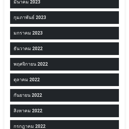
มีนาคม 2023
กุมภาพันธ์ 2023
มกราคม 2023
ธันวาคม 2022
พฤศจิกายน 2022
ตุลาคม 2022
กันยายน 2022
สิงหาคม 2022
กรกฎาคม 2022