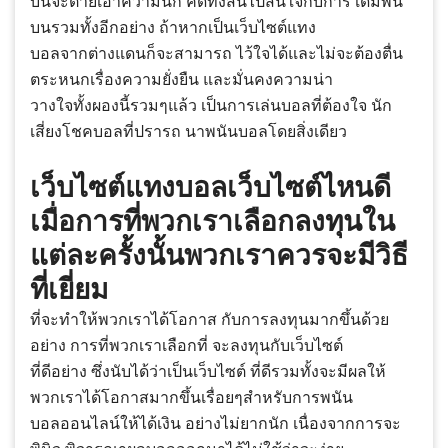
บ่นจะตายเอาความนึก คิดทั้งสิ้นไปสนใจกับการ เดิมพัน
บนรวมทั้งอีกอย่าง ถ้าหากเป็นเว็บไซต์แทง
บอลจากต่างแดนก็จะสามารถ ไว้ใจได้และไม่จะต้องตื่น
ตระหนกเรื่องความยั่งยืน และมั่นคงความน่า
วางใจทั้งผองนี้รวมๆแล้ว เป็นการเล่นบอลที่ต้องใจ นัก
เสี่ยงโชคบอลที่ปรารถ นาพนันบอลโดยสิ่งเดียว
เว็บไซต์แทงบอลเว็บไซต์ไหนดี
เมื่อการที่พวกเราเลือกลงทุนใน
แต่ละครั้งนั้นพวกเราควรจะมีวิธี
ที่เยี่ยม
ที่จะทำให้พวกเราได้โอกาส กับการลงทุนมากขึ้นด้วย
อย่าง การที่พวกเราเลือกที่ จะลงทุนกับเว็บไซต์
ที่ดีอย่าง ซึ่งนับได้ว่าเป็นเว็บไซต์ ที่ดีรวมทั้งจะมีผลให้
พวกเราได้โอกาสมากขึ้นเรื่อยๆสำหรับการพนัน
บอลออนไลน์ให้ได้เงิน อย่างไม่ยากนัก เนื่องจากการจะ