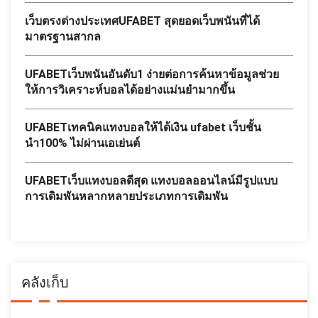
เว็บตรงต่างประเทศUFABET สุดยอดเว็บพนันที่ได้
มาตรฐานสากล
UFABETเว็บพนันอันดับ1 ง่ายต่อการค้นหาข้อมูลช่วย
ให้การวิเคราะห์บอลได้อย่างแม่นยำมากขึ้น
UFABETเทคนิคแทงบอลให้ได้เงิน ufabet เว็บชั้น
นำ100% ไม่ผ่านเอเย่นต์
UFABETเว็บแทงบอลดีสุด แทงบอลออนไลน์มีรูปแบบ
การเดิมพันหลากหลายประเภทการเดิมพัน
คลังเก็บ