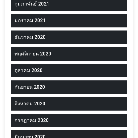
กุมภาพันธ์ 2021
มกราคม 2021
ธันวาคม 2020
พฤศจิกายน 2020
ตุลาคม 2020
กันยายน 2020
สิงหาคม 2020
กรกฎาคม 2020
มิถุนายน 2020