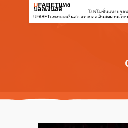
Skip
UFABETแทง
บอลเงินสด
to
โปรโมชั่นแทงบอลฟ
UFABETแทงบอลเงินสด แทงบอลเงินสดผ่านเว็บบริก
content