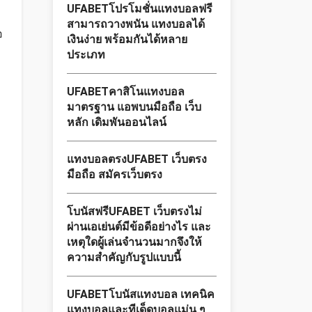
UFABETโปรโมชั่นแทงบอลฟรี
สามารถวางพนัน แทงบอลได้
อ
เงินง่าย พร้อมกันได้หลาย
ประเภท
UFABETคาสิโนแทงบอล
มาตรฐาน แอพบนมือถือ เว็บ
หลัก เดิมพันออนไลน์
แทงบอลตรงUFABET เว็บตรง
มือถือ สมัครเว็บตรง
โบนัสฟรีUFABET เว็บตรงไม่
ผ่านเอเย่นต์มีข้อดีอย่างไร และ
เหตุใดผู้เล่นจำนวนมากจึงให้
ความสำคัญกับรูปแบบนี้
UFABETโบนัสแทงบอล เทคนิค
แทงบอลและทีเด็ดบอลแม่น ๆ