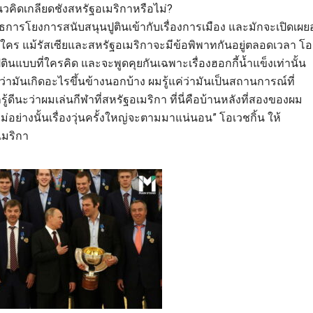
นวคิดเกลียดชังสหรัฐอเมริกาหรือไม่?
เสธการโยงการสนับสนุนปูตินเข้ากับเรื่องการเมือง และมักจะเปิดเผย
ใคร แม้รัสเซียและสหรัฐอเมริกาจะมีข้อพิพาทกันอยู่ตลอดเวลา โอ
ปูตินแบบที่ใครคิด และจะพูดคุยกันเฉพาะเรื่องฮอกกี้น้ำแข็งเท่านั้น
ว่ามันเกิดอะไรขึ้นข้างนอกบ้าง ผมรู้แค่ว่ามันเป็นสถานการณ์ที่
รู้ดีนะว่าผมเล่นกีฬาที่สหรัฐอเมริกา ที่นี่คือบ้านหลังที่สองของผม
่อย่างนั้นเรื่องวุ่นครั้งใหญ่จะตามมาแน่นอน” โอเวชกิ้น ให้
เมริกา