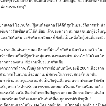
นถึงทุกวันนี้ เขาสนับสนุนแนวคิดอะไรในตัวผู้นำของประเทศ? แล
่ไฟสงครามปะทุ?
เดอร์ โอเวชกิ้น “ผู้เล่นที่จบสกอร์ได้ดีที่สุดในประวัติศาสตร์” น่า
็งชาวรัสเซียคนนี้ได้ดีเยี่ยม เจ้าของฉายา หมายเลขแปดผู้ยิ่งใหญ่,
ละกัปตันทีม วอชิงตัน แคปิตอลส์ จึงถือเป็นหนึ่งในผู้เล่นที่ยอดเยี่
ชกิ้น ประเดิมเส้นทางบนเวทีฮอกกี้นำแข็งกับทีม ดินาโม มอสโก ใน
พื่อสร้างชื่อจนเป็นที่รู้จักในหมู่แมวมองของเหล่าแฟรนไชส์ในโดย โอ
 จากการลงเล่น 152 เกมที่ประเทศรัสเซีย
ูกคาดการณ์ว่าจะเป็นผู้เล่นดราฟต์อันดับหนึ่งของปี 2004 เนื่องจาก
วามสามารถในสนามที่รอบด้าน, มีทักษะในการจบสกอร์ที่เข้าขั้น
่ายตรงข้ามแบบรุนแรง สมกับเป็นวัยรุ่นเลือดร้อนจากประเทศรัสเซีย
่าเป็นปัญหาอะไรสำหรับผม เพราะผมเคยเล่นในอเมริกาเหนือมาแล้ว
ยร์มาครองได้ ผมไม่คิดว่ามันจะเป็นปัญหา และผมมีความฝันจะเล่นใน
 และผมพร้อมแล้วที่จะลงเล่นในทันทีที่ผมถูกดราฟต์เข้าสู่ทีม”
ที่ถูกเลือกคนแรกในปี 2004 โดย วอชิงตัน แคปิตอลส์ และตัวเขายังคง