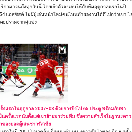
ิกามาจนถึงทุกวันนี้ โดยเจ้าตัวลงเล่นให้กับทีมฤดูกาลแรกในปี
 54 แอสซิสต์ ไม่มีผู้เล่นหน้าใหม่คนไหนทำผลงานได้ดีไปกว่าเขา โ
โดยปราศจากคู่แข่ง
ครั้งแรกในฤดูกาล 2007–08 ด้วยการยิงไป 65 ประตู พร้อมกับพา
เป็นครั้งแรกนับตั้งแต่เขาย้ายมาร่วมทีม ซึ่งความสำเร็จในฐานะดาว
าของยอดผู้เล่นชาวรัสเซีย
งแรกในปี 2007 โอเวชกิ้น ก็ครองตำแหน่งดาวซัลโวของ อีก 8 ครั้ง