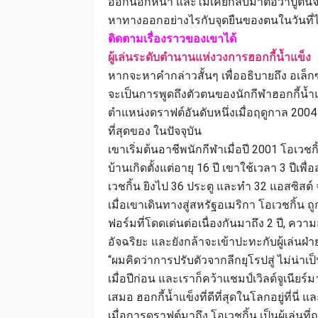
ออกนอกหน้า และไม่เคยกลับมาต่อว่าปูตินจ
หาทางออกอย่างไรกับจุดยืนของตนในวันที
ติดตามเรื่องราวของเขาได้
ผู้เล่นระดับตำนานแห่งวงการฮอกกี้น้ำแข็ง
หากจะหาคำกล่าวสั้นๆ เพื่ออธิบายถึง อเล็กซาน
จะเป็นการพูดถึงตัวตนของนักกีฬาฮอกกี้น้ำแข
ตำแหน่งดราฟต์อันดับหนึ่งเมื่อฤดูกาล 2004 แ
ที่สุดของ ในปัจจุบัน
เขาเริ่มต้นอาชีพนักกีฬาเมื่อปี 2001 โอเว
บ้านเกิดตั้งแต่อายุ 16 ปี เขาใช้เวลา 3 ปีเ
เวชกิ้น ยิงไป 36 ประตู และทำ 32 แอสซิสต์
เมื่อเขาเดินทางสู่สหรัฐอเมริกา โอเวชกิ้น ถ
ฟอร์มที่โดดเด่นต่อเนื่องกันมาถึง 2 ปี, ค
อัจฉริยะ และยังกล้าจะเข้าปะทะกับผู้เล่นฝ
“ผมคิดว่าการปรับตัวจากลีกยุโรปสู่ ไม่น
เมื่อปีก่อน และเราก็คว้าแชมป์เวิลด์จูเนี
เสมอ ฮอกกี้น้ำแข็งที่ดีที่สุดในโลกอยู่ที่นี่
เมื่อการดราฟต์มาถึง โอเวชกิ้น เป็นผู้เล่น