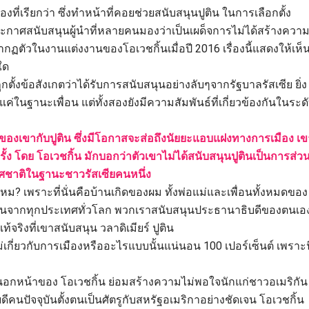
ืองที่เรียกว่า ซึ่งทำหน้าที่คอยช่วยสนับสนุนปูติน ในการเลือกตั้ง
ระกาศสนับสนุนผู้นำที่หลายคนมองว่าเป็นเผด็จการไม่ได้สร้างควา
กฏตัวในงานแต่งงานของโอเวชกิ้นเมื่อปี 2016 เรื่องนี้แสดงให้เห็
ใด
กตั้งข้อสังเกตว่าได้รับการสนับสนุนอย่างลับๆจากรัฐบาลรัสเซีย ยิ่ง
นแค่ในฐานะเพื่อน แต่ทั้งสองยังมีความสัมพันธ์ที่เกี่ยวข้องกันในระด
นธ์ของเขากับปูติน ซึ่งมีโอกาสจะส่อถึงนัยยะแอบแฝงทางการเมือง เข
รั้ง โดย โอเวชกิ้น มักบอกว่าตัวเขาไม่ได้สนับสนุนปูตินเป็นการส่ว
ระเทศชาติในฐานะชาวรัสเซียคนหนึ่ง
ม? เพราะที่นั่นคือบ้านเกิดของผม ทั้งพ่อแม่และเพื่อนทั้งหมดของ
์ทุกคนจากทุกประเทศทั่วโลก พวกเราสนับสนุนประธานาธิบดีของตนเอ
้จริงที่เขาสนับสนุน วลาดิเมียร์ ปูติน
ม่เกี่ยวกับการเมืองหรืออะไรแบบนั้นแน่นอน 100 เปอร์เซ็นต์ เพราะนี
กนอกหน้าของ โอเวชกิ้น ย่อมสร้างความไม่พอใจนักแก่ชาวอเมริกัน
นปัจจุบันตั้งตนเป็นศัตรูกับสหรัฐอเมริกาอย่างชัดเจน โอเวชกิ้น