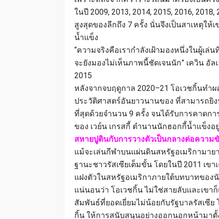
ในปี 2009, 2013, 2014, 2015, 2016, 2018, 
สูงสุดของลีกถึง 7 ครั้ง นั่นจึงเป็นสาเหตุให้
น้ำแข็ง
“ความจริงคือเรากำลังเฝ้ามองหนึ่งในผู้เล่
จะยังมองไม่เห็นภาพนี้ชัดเจนนัก” เควิน อัล
2015
หลังจากจบฤดูกาล 2020–21 โอเวชกิ้นทำผลงา
ประวัติศาสตร์อันยาวนานของ ที่สามารถยิงประ
ที่สุดด้วยจำนวน 9 ครั้ง จนได้รับการคาดก
ของ เวย์น เกรสกี้ ตำนานนักฮอกกี้น้ำแข็งอยู
สหายปูตินกับการวางตัวเป็นกลางต่อความขั
แม้จะเล่นกีฬาบนแผ่นดินสหรัฐอเมริกามายา
ฐานะชาวรัสเซียเต็มขั้น โดยในปี 2011 เ
แฝงตัวในสหรัฐอเมริกาภายใต้บทบาทของนัก
แน่นอนว่า โอเวชกิ้น ไม่ใช่สายลับและเขาก็เป
สัมพันธ์ที่ยอดเยี่ยมไม่น้อยกับรัฐบาลรัสเซีย
กิ้น ให้การสนับสนุนอย่างออกนอกหน้ามาตั้