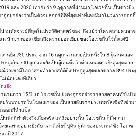
2019 และ 2020 เท่ากับว่า 9 ฤดูกาลที่ผ่านมา โอเวชกิ้น เป็นดาวยิง
เขาถูกยกย่องว่าเป็นตัวจบสกอร์ที่ดีที่สุดเท่าที่เคยมีมาในวงการฮอกกี้
นที่น่ามหัศจรรย์ที่สุดในประวัติศาสตร์ของ ถึงแม้ว่าใครหลายคนอาจ
เลน นักข่าวของ เขียนถึงความยอดเยี่ยมของโอเวชกิ้นไว้ตั้งแต่ปี
นยิง 730 ประตู จาก 16 ฤดูกาล กลายเป็นหนึ่งใน 8 ผู้เล่นตลอด
ตูเกิน 700 ลูก และยังเป็นผู้เล่นที่คว้าตำแหน่งดาวยิงสูงสุดมาก
ารณ์ว่าเขามีโอกาสจะทำลายสถิติยิงประตูสูงสุดตลอดกาล 894 ประต
่ไม่น้อยเลยทีเดียว
ดแย้ง
วนานกว่า 15 ปี แต่ โอเวชกิ้น ยังคงถูกจดจำจากสายตาคนทั่วไปใ
ขาเคยรับบทบาทในโฆษณาของ เป็นสายลับจากประเทศรัสเซียที่เข้าม
ฮอกกี้น้ำแข็ง
็นนักกีฬาตัวจริงเสียงจริง แต่ถึงอย่างนั้น โอเวชกิ้น ก็มีความ
 โดยเฉพาะอย่างยิ่งกับ วลาดิเมียร์ ปูติน ผู้นำของประเทศ ซึ่ง โอเวช
งแต่ปี 2017