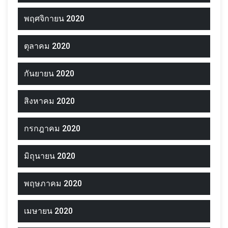
พฤศจิกายน 2020
ตุลาคม 2020
กันยายน 2020
สิงหาคม 2020
กรกฎาคม 2020
มิถุนายน 2020
พฤษภาคม 2020
เมษายน 2020