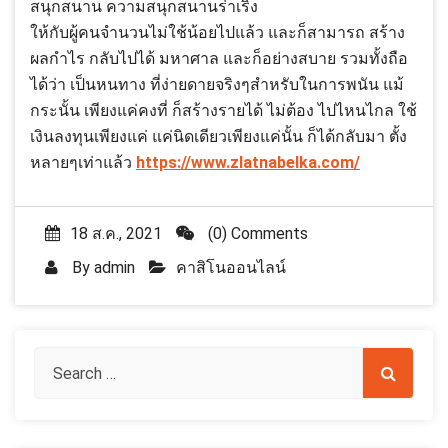
สนุกสนาน ความสนุกสนานร่าเริง
ให้กับผู้คนจำนวนไม่ใช้น้อยไปแล้ว และก็สามารถ สร้าง
ผลกำไร กลับไปได้ มหาศาล และก็อย่างสบาย รวมทั้งถือ
ได้ว่า เป็นหนทาง ที่ง่ายดายจริงๆสำหรับในการพนัน แม้
กระนั้น เพียงแค่คงที่ ก็สร้างรายได้ ไม่ต้อง ไปไหนไกล ใช้
เงินลงทุนเพียงแค่ แค่นิดเดียวเพียงแค่นั้น ก็ได้กลับมา ตั้ง
หลายๆเท่าแล้ว
https://www.zlatnabelka.com/
18 ส.ค., 2021
(0) Comments
By
admin
คาสิโนออนไลน์