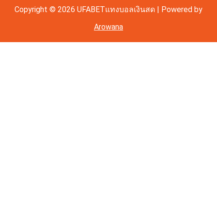
Copyright © 2026 UFABETแทงบอลเงินสด | Powered by
Arowana