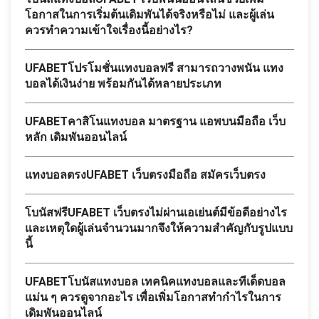
โอกาสในการเริ่มต้นเดิมพันได้จริงหรือไม่ และผู้เล่น
ควรทำความเข้าใจเรื่องนี้อย่างไร?
UFABETโปรโมชั่นแทงบอลฟรี สามารถวางพนัน แทง
บอลได้เงินง่าย พร้อมกันได้หลายประเภท
UFABETคาสิโนแทงบอล มาตรฐาน แอพบนมือถือ เว็บ
หลัก เดิมพันออนไลน์
แทงบอลตรงUFABET เว็บตรงมือถือ สมัครเว็บตรง
โบนัสฟรีUFABET เว็บตรงไม่ผ่านเอเย่นต์มีข้อดีอย่างไร
และเหตุใดผู้เล่นจำนวนมากจึงให้ความสำคัญกับรูปแบบ
นี้
UFABETโบนัสแทงบอล เทคนิคแทงบอลและทีเด็ดบอล
แม่น ๆ ควรดูจากอะไร เพื่อเพิ่มโอกาสทำกำไรในการ
เดิมพันออนไลน์