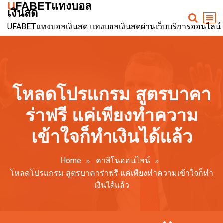
UFABETแทงบอล
Skip
เงินสด
to
UFABETแทงบอลเงินสด แทงบอลเงินสดผ่านเว็บบริการออนไลน์ 24ช
content
โหลดโปรแกรม สูตรบาคา
ร่าฟรี แค่เพียงทำความ
เข้าใจก็ทำเงินได้แล้ว
Home
คาสิโนออนไลน์
โหลดโปรแกรม สูตรบาคาร่าฟรี แค่เพียงทำความเข้าใจก็ทำ
เงินได้แล้ว