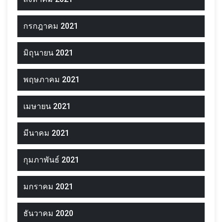
กรกฎาคม 2021
มิถุนายน 2021
พฤษภาคม 2021
เมษายน 2021
มีนาคม 2021
กุมภาพันธ์ 2021
มกราคม 2021
ธันวาคม 2020