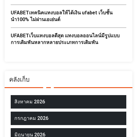
UFABETเทคนิคแทงบอลให้ได้เงิน ufabet เว็บชั้น
นำ100% ไม่ผ่านเอเย่นต์
UFABETเว็บแทงบอลดีสุด แทงบอลออนไลน์มีรูปแบบ
การเดิมพันหลากหลายประเภทการเดิมพัน
คลังเก็บ
สิงหาคม 2026
กรกฎาคม 2026
มิถุนายน 2026