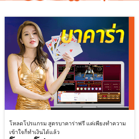
โหลดโปรแกรม สูตรบาคาร่าฟรี แค่เพียงทำความ
เข้าใจก็ทำเงินได้แล้ว