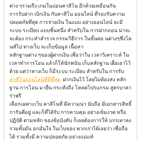
ต่าง ๆรวมถึง เกมในบ่อนคาสิโน อีกด้วยเหมือนกัน
การรับฝาก เบิกเงิน กับคาสิโน ออนไลน์ ที่รองรับความ
ปลอดภัยที่สุด การจ่ายเงิน ในแบบ อย่างออนไลน์ จะมี
ระบบ ระเบียบ แบบชั้นหนึ่ง สำหรับใน การฝากถอน น่าจะ
จะต้อง กระทำสำรวจ กรรมวิธีการ ในขั้นตอ นต่างๆซึ่งโด
นทั่ไป ทางเว็บ จะเก็บข้อมูล เนื้อหา
หลักฐานต่าง ๆของผู้ฝากเงิน เพื่อว่าใน เวลาวิเคราะห์ ใน
เวลาทำการโอน แล้วก็ให้นักพนัน เก็บหลักฐาน เผื่อเอาไว้
ด้วย แต่ว่าทางเว็บ ก็มีระบบ ระเบียบ สำหรับใน การรับ
คาสิโนออนไลน์ที่ดีที่สุด
ฝากเงินไว้ โดยไม่ต้องส่ง หลัก
ฐาน การโอน มายืน กระทั่งถึง โหลดโปรแกรม สูตรบาคา
ร่าฟรี
เลือกเฉพาะเว็บ คาสิโนที่ มีความน่า นับถือ มีเอกสารสิทธิ์
การันตีอยู่ และก็ที่ได้รับ การควบคุม อย่างเข้มงวด หรือ
ปฏิบัติ ตามหลัก ของข้อบังคับ ก็เลยต้องการให้ บรรเทาลง
รวมทั้งมั่น อกมั่นใจ ในเว็บของ พวกเราได้เลยว่า เชื่อถือ
ได้ รวมทั้งมี ความปลอดภัย อย่างแน่แท้