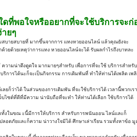
ใดที่พอใจหรืออยากที่จะใช้บริการจะก่
ง่ายๆ
 ความสบายสบายที่ มากขึ้นจากการ แทงหวยออนไลน์ แล้วคุณยังจะ
นอีกด้วยด้วยเหตุว่าการแทง หวยออนไลน์จะได้ รับผลกำไรถึงบาทละ
มี ความน่าดึงดูดใจ มากมายๆสำหรับ เพื่อการที่จะใช้ บริการสำหรับ
ิการได้นะก็จะเป็นกิจกรรม การเดิมพันที่ ทำให้ท่านได้เพลิด เพล
เลยก็ว่าได้ ในส่วนของการเดิมพัน ที่จะใช้บริการได้ เวลานี้พวกเราช
ไซต์ที่ดีที่มีความ น่านับถือที่จะทำ ให้ท่านได้เลือก ใช้บริการได้
วมทั้งในขณ ะนี้มีการให้บริการ สำหรับการพนันออน ไลน์และก็
มปลอดภัยและก็ความ น่าวางใจมิได้ ศึกษาเล่าเรียน รวมทั้งหาข้อ มู