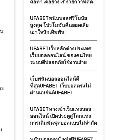
ถือทำได้อย่างไร ง่ายกว่าที่คิด
UFABETพนันบอลฟรีโบนัส
สูงสุด โปรโมชั่นคืนยอดเสีย
คน
เอาใจนักเดิมพัน
UFABETเว็บหลักต่างประเทศ
เว็บบอลออนไลน์ ของคนไทย
ระบบดีปลอดภัยใช้งานง่าย
เว็บพนันบอลออนไลน์ดี
ที่สุดUFABET เว็บบอลตรงไม่
ับ
ผ่านเอเย่นต์UFABET
UFABETทางเข้าเว็บแทงบอล
ออนไลน์ เปิดประตูสู่โลกแห่ง
การเดิมพันฟุตบอลแบบไม่จำกัด
ณ
พนันบอลออนไลน์ฟรีUFABET