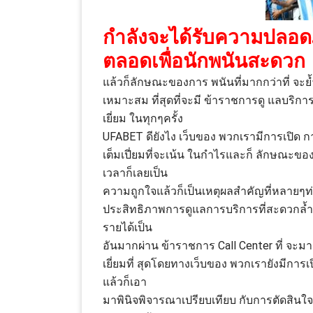
กำลังจะได้รับความปลอด
ตลอดเพื่อนักพนันสะดวก
แล้วก็ลักษณะของการ พนันที่มากกว่าที่ จะ
เหมาะสม ที่สุดที่จะมี ข้าราชการดู แลบริก
เยี่ยม ในทุกๆครั้ง
UFABET ดียังไง เว็บของ พวกเรามีการเปิด 
เต็มเปี่ยมที่จะเน้น ในกำไรและก็ ลักษณะข
เวลาก็เลยเป็น
ความถูกใจแล้วก็เป็นเหตุผลสำคัญที่หลายๆ
ประสิทธิภาพการดูแลการบริการที่สะดวกล้ำยุ
รายได้เป็น
อันมากผ่าน ข้าราชการ Call Center ที่ จะ
เยี่ยมที่ สุดโดยทางเว็บของ พวกเรายังมีการ
แล้วก็เอา
มาพินิจพิจารณาเปรียบเทียบ กับการตัดสินใจ