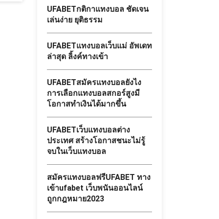
UFABETกติกาแทงบอล ชัดเจน
เล่นง่าย ยุติธรรม
UFABETแทงบอลเว็บแม่ อัพเดท
ล่าสุด ลิ้งค์ทางเข้า
UFABETสมัครแทงบอลยังไง
การเลือกแทงบอลสกอร์สูงมี
โอกาสทำเงินได้มากขึ้น
UFABETเว็บแทงบอลต่าง
ประเทศ สร้างโอกาสชนะไม่รู้
จบในเว็บแทงบอล
สมัครแทงบอลฟรีUFABET ทาง
เข้าufabet เว็บพนันออนไลน์
ถูกกฎหมาย2023