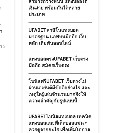
ร
สามารถวางพนัน แทงบอลได้
า
เงินง่าย พร้อมกันได้หลาย
ประเภท
น
UFABETคาสิโนแทงบอล
่า
มาตรฐาน แอพบนมือถือ เว็บ
หลัก เดิมพันออนไลน์
่าง
แทงบอลตรงUFABET เว็บตรง
มือถือ สมัครเว็บตรง
โบนัสฟรีUFABET เว็บตรงไม่
ผ่านเอเย่นต์มีข้อดีอย่างไร และ
เหตุใดผู้เล่นจำนวนมากจึงให้
ความสำคัญกับรูปแบบนี้
UFABETโบนัสแทงบอล เทคนิค
แทงบอลและทีเด็ดบอลแม่น ๆ
ควรดูจากอะไร เพื่อเพิ่มโอกาส