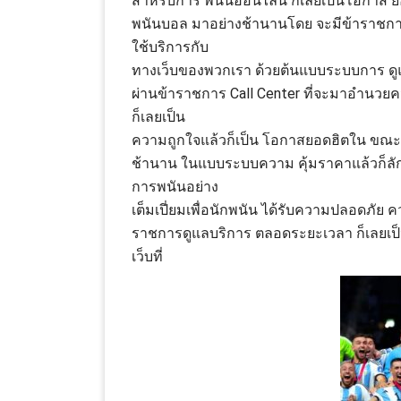
สำหรับการ พนันออนไลน์ ก็เลยเป็นโอกาส ยอ
พนันบอล มาอย่างช้านานโดย จะมีข้าราชการด
ใช้บริการกับ
ทางเว็บของพวกเรา ด้วยต้นแบบระบบการ ดูแ
ผ่านข้าราชการ Call Center ที่จะมาอำนวยคว
ก็เลยเป็น
ความถูกใจแล้วก็เป็น โอกาสยอดฮิตใน ขณะน
ช้านาน ในแบบระบบความ คุ้มราคาแล้วก็ลั
การพนันอย่าง
เต็มเปี่ยมเพื่อนักพนัน ได้รับความปลอดภัย ค
ราชการดูแลบริการ ตลอดระยะเวลา ก็เลยเป็
เว็บที่