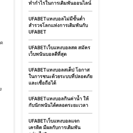
ทำกำไรในการเดิมพันออนไลน์
UFABETแทงบอลไม่มีขั้นต่ำ
สำรวจโลกแห่งการเดิมพันกับ
UFABET
อด
UFABETเว็บแทงบอลสด สมัคร
เว็บพนันบอลดีที่สุด
UFABETแทงบอลสเต็ป โอกาส
ในการชนะด้วยระบบที่ปลอดภัย
และเชื่อถือได้
ง
UFABETแทงบอลกินค่าน้ำ ให้
กับนักพนันได้ตลอดระยะเวลา
UFABETเว็บแทงบอลแจก
ก
เครดิต มีผลกับการเดิมพัน