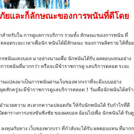
ภัยและก็ลักษณะของการพนันที่ดีโดย
ย้ำสำหรับใน การดูแลการบริการ รวมทั้ง ลักษณะของการพนัน ที่
ารตลอดระยะเวลาเพื่อนัก พนันได้มีลักษณะ ของการผลิตราย ได้ที่ย
การพนันแทงบอล มาอย่างนานเพื่อ นักพนันได้รับ ผลตอบแทนอย่าง
องการพนันที่มากกว่า หรือจะมีข้าราชการดู แลบริการตลอด ระยะ
ท่านแปลงมาเป็นการพนันผ่านเว็บของพวกเราที่จะมีแบบอย่าง
คสักครู่จะมีข้าราชการดูแลบริการตลอด 1 วันเพื่อนักพนันได้สร้า
มาอำนวยความ สะดวกความปลอดภัย ให้กับนักพนันได้ รับกำไรที่ดี
เปิดตารางการแข่งขันชิงชัย ของผลบอล ย้อนไปเพื่อ นักพนันได้ รับดู
 ลงทุนกับทาง เว็บของพวกเรา ที่กำลังจะได้รับ ผลตอบแทน ที่มาก