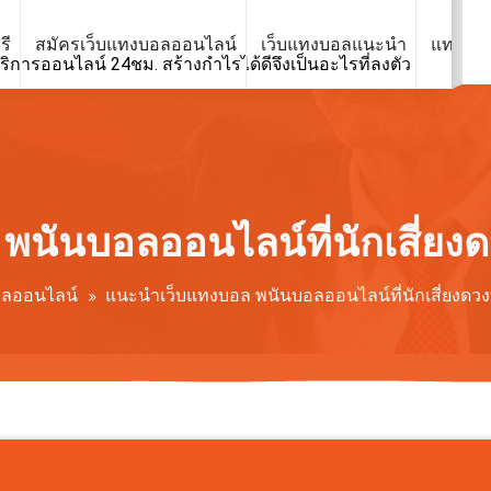
รี
สมัครเว็บแทงบอลออนไลน์
เว็บแทงบอลแนะนำ
แทงบอลเ
ารออนไลน์ 24ชม. สร้างกำไรได้ดีจึงเป็นอะไรที่ลงตัว
นันบอลออนไลน์ที่นักเสี่ยง
ลออนไลน์
แนะนำเว็บแทงบอล พนันบอลออนไลน์ที่นักเสี่ยงดว