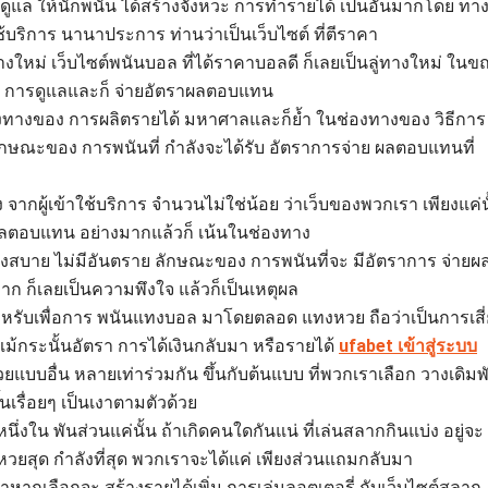
ูแล ให้นักพนัน ได้สร้างจังหวะ การทํารายได้ เป็นอันมากโดย ทา
ช้บริการ นานาประการ ท่านว่าเป็นเว็บไซต์ ที่ตีราคา
หนทางใหม่ เว็บไซต์พนันบอล ที่ได้ราคาบอลดี ก็เลยเป็นลู่ทางใหม่ ใน
การ การดูแลและก็ จ่ายอัตราผลตอบแทน
ช่องทางของ การผลิตรายได้ มหาศาลและก็ย้ำ ในช่องทางของ วิธีการ
ักษณะของ การพนันที่ กำลังจะได้รับ อัตราการจ่าย ผลตอบแทนที่
บรอง จากผู้เข้าใช้บริการ จำนวนไม่ใช่น้อย ว่าเว็บของพวกเรา เพียงแค่น
าผลตอบแทน อย่างมากแล้วก็ เน้นในช่องทาง
สบาย ไม่มีอันตราย ลักษณะของ การพนันที่จะ มีอัตราการ จ่ายผ
มาก ก็เลยเป็นความพึงใจ แล้วก็เป็นเหตุผล
หรับเพื่อการ พนันแทงบอล มาโดยตลอด แทงหวย ถือว่าเป็นการเสี่
แม้กระนั้นอัตรา การได้เงินกลับมา หรือรายได้
ufabet เข้าสู่ระบบ
วยแบบอื่น หลายเท่าร่วมกัน ขึ้นกับต้นแบบ ที่พวกเราเลือก วางเดิมพ
้นเรื่อยๆ เป็นเงาตามตัวด้วย
นึ่งใน พันส่วนแค่นั้น ถ้าเกิดคนใดกันแน่ ที่เล่นสลากกินแบ่ง อยู่จะ
มือหวยสุด กำลังที่สุด พวกเราจะได้แค่ เพียงส่วนแถมกลับมา
าหากเลือกจะ สร้างรายได้เพิ่ม การเล่นลอตเตอรี่ กับเว็บไซต์สลาก