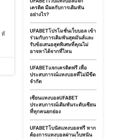
UFABETเว็บแทงบอลแจก
เครดิต มีผลกับการเดิมพัน
อย่างไร?
UFABETโปรโมชั่นเว็บบอล เข้า
ที่
ร่วมกับการเดิมพันสุดมันส์และ
รับข้อเสนอสุดพิเศษที่คุณไม่
อาจหาได้จากที่ไหน
UFABETแจกเครดิตฟรี เพื่อ
ประสบการณ์แทงบอลที่ไม่มีขีด
จำกัด
เซียนแทงบอลUFABET
ประสบการณ์เดิมพันระดับเซียน
ที่ทุกคนยกย่อง
UFABETโบนัสแทงบอลฟรี หาก
ต้องการแทงบอลผ่านเว็บพนัน