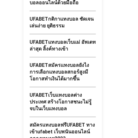
บอลออนไลน์ด้วยมือถือ
UFABETกติกาแทงบอล ชัดเจน
เล่นง่าย ยุติธรรม
UFABETแทงบอลเว็บแม่ อัพเดท
ล่าสุด ลิ้งค์ทางเข้า
UFABETสมัครแทงบอลยังไง
การเลือกแทงบอลสกอร์สูงมี
โอกาสทำเงินได้มากขึ้น
UFABETเว็บแทงบอลต่าง
ประเทศ สร้างโอกาสชนะไม่รู้
จบในเว็บแทงบอล
สมัครแทงบอลฟรีUFABET ทาง
เข้าufabet เว็บพนันออนไลน์