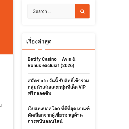
เรื่องล่าสุด
Betify Casino – Avis &
Bonus exclusif (2026)
สมัคร ufa วันนี้ รับสิทธิ์เข้าร่วม
กลุ่มนำเล่นและกลุ่มทีเด็ด VIP
ฟรีตลอดชีพ
ม
เว็บแทงบอลโลก ที่ดีที่สุด เกณฑ์
คัดเลือกจากผู้เชี่ยวชาญด้าน
การพนันออนไลน์