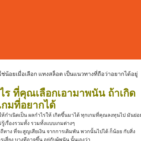
ช่น้อยเมื่อเลือก แทงสล็อต เป็นแนวทางที่ถือว่าอยากได้อยู่
 ที่คุณเลือกเอามาพนัน ถ้าเกิด
บเกมที่อยากได้
้กำเนิดเป็น ผลกำไรให้ เกิดขึ้นมาได้ ทุกเกมที่คุณลงทุนไป มันย่อ
รู้เรื่องรวมทั้ง รวมทั้งแบบเกมต่างๆ
วิถีทาง ที่จะสูญเสียเงิน จากการเดิมพัน พวกนั้นไปได้ ก็น้อย กับสิ่ง
่ยง บางทีอาจขึ้น อยู่กับผู้พนัน นั้นเองว่า