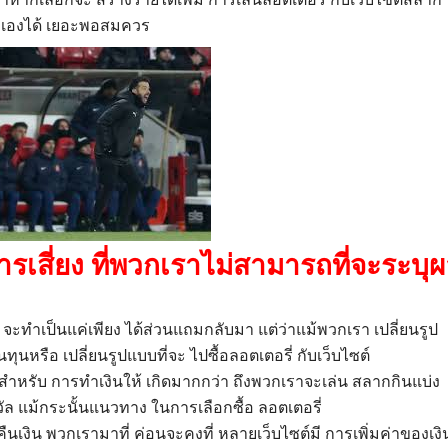
ตัวเองได้ เยอะพอสมควร
รเสี่ยง ที่พวกเราไม่สามารถที่จะระบุ
ัน จะทำเป็นแค่เพียง ได้ส่วนแถมกลับมา แต่ว่าแม้พวกเรา เปลี่ยนรูป
ุนหรือ เปลี่ยนรูปแบบที่จะ ไปซื้อลอตเตอรี่ กับเว็บไซต์
ะดีสำหรับ การทำเงินให้ เกิดมากกว่า ถึงพวกเราจะเล่น สลากกินแบ่ง
วัล แม้กระนั้นแนวทาง ในการเลือกซื้อ ลอตเตอรี่
คืนเงิน พวกเรามาที่ ค่อนจะคงที่ หลายเว็บไซต์มี การเพิ่มค่าของเงิ