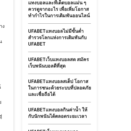
แทงบอลและทีเด็ดบอลแม่น ๆ
ควรดูจากอะไร เพื่อเพิ่มโอกาส
ทำกำไรในการเดิมพันออนไลน์
้าง
UFABETแทงบอลไม่มีขั้นต่ำ
สำรวจโลกแห่งการเดิมพันกับ
่น
UFABET
UFABETเว็บแทงบอลสด สมัคร
เว็บพนันบอลดีที่สุด
UFABETแทงบอลสเต็ป โอกาส
์
ในการชนะด้วยระบบที่ปลอดภัย
และเชื่อถือได้
ร
UFABETแทงบอลกินค่าน้ำ ให้
กับนักพนันได้ตลอดระยะเวลา
่