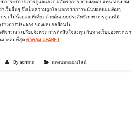
ัย การบริการ การดูแลแล้วก็ มีอัตราการ จ่ายผลตอบแทน ที่ดีเยี่ยม
่สูงกว่าเว็บอื่นๆ ซึ่งเป็นความถูกใจ แลกจากการพนันบอลแบบเดิมๆ
า ไม่น้อยเลยทีเดียว ด้วยต้นแบบประสิทธิภาพ การดูแลที่มี
ิดตารางการประลอง ของผลบอลย้อนไป
ินิจพิจารณา เปรียบจังหวะ การตัดสินใจลงทุน กับทางเว็บของพวกเรา 
หมาะสมที่สุด
ค่าคอม UFABET
By
admins
แทงบอลออนไลน์