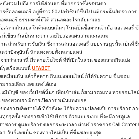
ละยังรวมไปถึง การให้ส่วนลด ที่มากกว่าซึ่งธรรมดา
ซื้อลอตเตอรี่ อยู่ที่ราว 50เปอร์เซ็นต์ขึ้นไป แม้กระนั้นอัตรา การ
้อลอตเตอรี่ ธรรมดาที่มิได้ ส่วนลดอะไรกลับมาเลย
อสลากกินแบ่ง ในต้นแบบเดิมๆ โน่นเป็นซื้อผ่านเจ้ามือ ลอตเตอรี่ ข
นหน ก็เขียนกันเป็นหางว่าว เลยไปสองแผ่นสามแผ่นแถม
กฐาน สำหรับการรับเงิน ซึ่งการเล่นลอตเตอรี่ แบบราษฎรนั้น เป็นที่ชื
ว่าปัจจุบันนี้ นักแทงหวยทั้งหลายแหล่
ากว่าเวลานี้ มีหลายเว็บไซต์ ที่ที่เปิดในส่วน ของสลากกินแบ่ง
์รุ่งเรืองแบบนี้
UFABET
เหมือนกัน แล้วก็สลาก กินแบ่งออนไลน์ ก็ได้รับความ ชื่นชอบ
 สามารถเลือก เลขแทงได้เอง
งมีบัญชี ของเว็บไซต์นั้นๆ เพื่อเข้าเล่น ก็สามารถแทง หวยออนไลน
 เว็บของพวกเรา มีการเปิดการ พนันแทงบอล
 ของการผลิตรายได้ ที่กำลังจะ ได้รับความปลอดภัย การบริการ กา
ุกๆครั้ง ของการเข้าใช้บริการ ด้วยแบบระบบ ที่จะมีการดูแล
าราชการ ดูแลบริการ ตลอดระยะเวลา ผ่านข้าราชการ Call Center ที
 วันก็เลยเป็น ช่องทางใหม่เป็น ที่ชื่นชอบสูงสุด