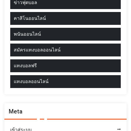
ข่าวฟุตบอล
คาสิโนออนไลน์
พนันออนไลน์
สมัครแทงบอลออนไลน์
แทงบอลฟรี
แทงบอลออนไลน์
Meta
เข้าสู่ระบบ