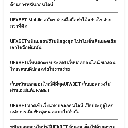
ด้านการพนันออนไลน์
UFABET Mobile สมัคร ผ่านมือถือทำได้อย่างไร ง่าย
กว่าที่คิด
UFABETพนันบอลฟรีโบนัสสูงสุด โปรโมชั่นคืนยอดเสีย
เอาใจนักเดิมพัน
UFABETเว็บหลักต่างประเทศ เว็บบอลออนไลน์ ของคน
ไทยระบบดีปลอดภัยใช้งานง่าย
เว็บพนันบอลออนไลน์ดีที่สุดUFABET เว็บบอลตรงไม่
ผ่านเอเย่นต์UFABET
UFABETทางเข้าเว็บแทงบอลออนไลน์ เปิดประตูสู่โลก
แห่งการเดิมพันฟุตบอลแบบไม่จำกัด
พนันบอลออนไลน์ฟรีUFABET ลุ้นและเต็มไปด้วยความ