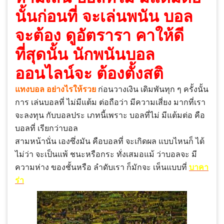
นั้นก่อนที่ จะเล่นพนัน บอล
จะต้อง ดูอัตรารา คาให้ดี
ที่สุดนั้น นักพนันบอล
ออนไลน์จะ ต้องตั้งสติ
แทงบอล อย่างไรให้รวย
ก่อนวางเงิน เดิมพันทุก ๆ ครั้งนั้น
การ เล่นบอลที่ ไม่มีแต้ม ต่อถือว่า มีความเสี่ยง มากที่เรา
จะลงทุน กับบอลประ เภทนี้เพราะ บอลที่ไม่ มีแต้มต่อ คือ
บอลที่ เรียกว่าบอล
สามหน้านั่น เองซึ่งมัน คือบอลที่ จะเกิดผล แบบไหนก็ ได้
ไม่ว่า จะเป็นแพ้ ชนะหรือกระ ทั่งเสมอแม้ ว่าบอลจะ มี
ความห่าง ของชั้นหรือ ลำดับเรา ก็มักจะ เห็นแบบที่
บาคา
ร่า