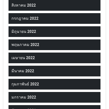
สิงหาคม 2022
กรกฎาคม 2022
มิถุนายน 2022
พฤษภาคม 2022
เมษายน 2022
มีนาคม 2022
กุมภาพันธ์ 2022
มกราคม 2022