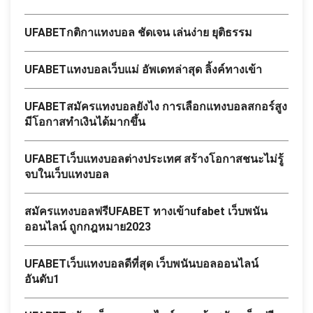
UFABETกติกาแทงบอล ชัดเจน เล่นง่าย ยุติธรรม
UFABETแทงบอลเว็บแม่ อัพเดทล่าสุด ลิ้งค์ทางเข้า
UFABETสมัครแทงบอลยังไง การเลือกแทงบอลสกอร์สูง
มีโอกาสทำเงินได้มากขึ้น
UFABETเว็บแทงบอลต่างประเทศ สร้างโอกาสชนะไม่รู้
จบในเว็บแทงบอล
สมัครแทงบอลฟรีUFABET ทางเข้าufabet เว็บพนัน
ออนไลน์ ถูกกฎหมาย2023
UFABETเว็บแทงบอลดีที่สุด เว็บพนันบอลออนไลน์
อันดับ1