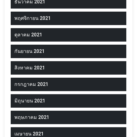
ธันวาคม 2021
พฤศจิกายน 2021
ตุลาคม 2021
กันยายน 2021
สิงหาคม 2021
กรกฎาคม 2021
มิถุนายน 2021
พฤษภาคม 2021
เมษายน 2021