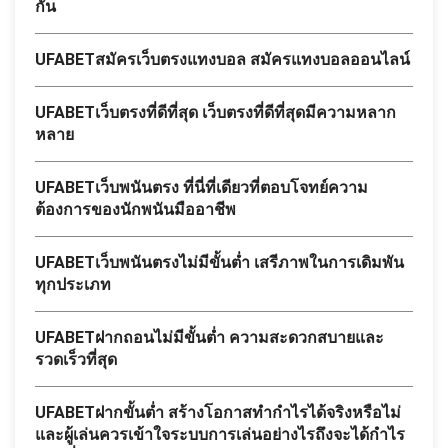
กัน
UFABETสมัครเว็บตรงแทงบอล สมัครแทงบอลออนไลน์
UFABETเว็บตรงที่ดีที่สุด เว็บตรงที่ดีที่สุดมีความหลาก
หลาย
UFABETเว็บพนันตรง ที่นี่ที่เดียวที่ตอบโจทย์ความ
ต้องการของนักพนันมืออาชีพ
UFABETเว็บพนันตรงไม่มีขั้นต่ำ เสรีภาพในการเดิมพัน
ทุกประเภท
UFABETฝากถอนไม่มีขั้นต่ำ ความสะดวกสบายและ
รวดเร็วที่สุด
UFABETฝากขั้นต่ำ สร้างโอกาสทำกำไรได้จริงหรือไม่
และผู้เล่นควรเข้าใจระบบการเล่นอย่างไรถึงจะได้กำไร