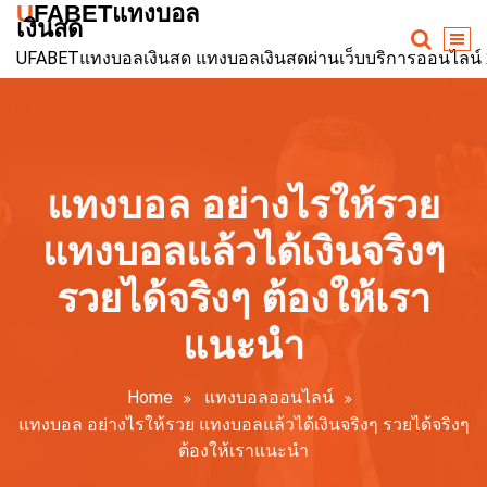
UFABETแทงบอล
Skip
เงินสด
to
UFABETแทงบอลเงินสด แทงบอลเงินสดผ่านเว็บบริการออนไลน์ 24ช
content
แทงบอล อย่างไรให้รวย
แทงบอลแล้วได้เงินจริงๆ
รวยได้จริงๆ ต้องให้เรา
แนะนำ
Home
แทงบอลออนไลน์
แทงบอล อย่างไรให้รวย แทงบอลแล้วได้เงินจริงๆ รวยได้จริงๆ
ต้องให้เราแนะนำ