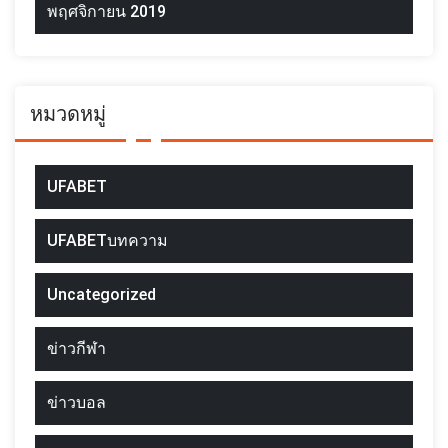
พฤศจิกายน 2019
หมวดหมู่
UFABET
UFABETบทความ
Uncategorized
ข่าวกีฬา
ข่าวบอล