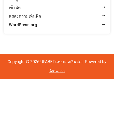
เข้าฟีด
แสดงความเห็นฟีด
WordPress.org
Copyright © 2026 UFABETแทงบอลเงินสด | Powered by
Arowana