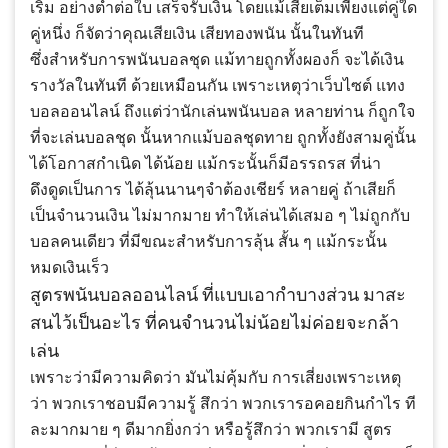
เริ่ม อย่างต่ำต่อใบ เสร็จรับเงิน โดยแม้เสียเต็มเพียงแต่คู่ใด
คู่หนึ่ง ก็จัดว่าคุณเสียเงิน เสียทองพนัน นั้นในทันที
ซึ่งสำหรับการพนันบอลชุด แม้ทายถูกทั้งผองก็ จะได้เงิน
รางวัลในทันที ด้วยเหมือนกัน เพราะเหตุว่าเว็บไซต์ แทง
บอลออนไลน์ ถึงแต่ว่านักเล่นพนันบอล หลายท่าน ก็ถูกใจ
ที่จะเล่นบอลชุด นั้นหากแม้บอลชุดทาย ถูกทั้งยังสามคู่นั้น
ได้โอกาสกำเนิด ได้น้อย แม้กระนั้นก็มีอรรถรส ที่น่า
ดึงดูดเป็นการ ได้ลุ้นนานๆจำต้องเชียร์ หลายคู่ ถ้าเสียก็
เป็นจำนวนเงิน ไม่มากมาย ทำให้เล่นได้เสมอ ๆ ไม่ถูกกับ
บอลคนเดียว ที่มีขณะสำหรับการลุ้น สั้น ๆ แม้กระนั้น
หมดเงินเร็ว
สูตรพนันบอลออนไลน์ ที่แบบเอากำบางส่วน มาสะ
สนไว้เป็นอะไร ที่คนจำนวนไม่น้อยไม่ค่อยจะกล้า
เล่น
เพราะว่ามีความคิดว่า มันไม่คุ้มกับ การเสี่ยงเพราะเหตุ
ว่า พวกเราชอบมีความรู้ สึกว่า พวกเรารอคอยกินกำไร ที
ละมากมาย ๆ ดีมากยิ่งกว่า หรือรู้สึกว่า พวกเรามี สูตร