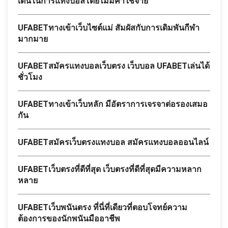
เต้นในการแทงบอลโดยไม่มีค่าใช้จ่าย
UFABETทางเข้าเว็บไซต์แม่ สัมผัสกับการเดิมพันกีฬา
มากมาย
UFABETสมัครแทงบอลเว็บตรง เว็บบอล UFABETเล่นได้
ชั่วโมง
UFABETทางเข้าเว็บหลัก มีอัตราการเจรจาต่อรองเสมอ
กัน
UFABETสมัครเว็บตรงแทงบอล สมัครแทงบอลออนไลน์
UFABETเว็บตรงที่ดีที่สุด เว็บตรงที่ดีที่สุดมีความหลาก
หลาย
UFABETเว็บพนันตรง ที่นี่ที่เดียวที่ตอบโจทย์ความ
ต้องการของนักพนันมืออาชีพ