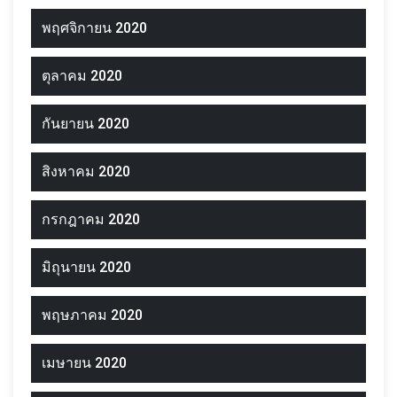
พฤศจิกายน 2020
ตุลาคม 2020
กันยายน 2020
สิงหาคม 2020
กรกฎาคม 2020
มิถุนายน 2020
พฤษภาคม 2020
เมษายน 2020