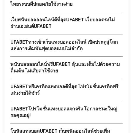
ไทยระบบดีปลอดภัยใช้งานง่าย
เว็บพนันบอลออนไลน์ดีที่สุดUFABET เว็บบอลตรงไม่
ผ่านเอเย่นต์UFABET
UFABETทางเข้าเว็บแทงบอลออนไลน์ เปิดประตูสู่โลก
แห่งการเดิมพันฟุตบอลแบบไม่จำกัด
พนันบอลออนไลน์ฟรีUFABET ลุ้นและเต็มไปด้วยความ
ตื่นเต้น ไม่เสียค่าใช้จ่าย
UFABETฟรีเครดิตแทงบอลดีที่สุด โปรโมชั่นเครดิตฟรี
เล่นง่ายได้ชัวร์
UFABETโปรโมชั่นแทงบอลแจกจริง โอกาสชนะใหญ่
รอคุณอยู่!
โบนัสแทงบอลUFABET เว็บพนันออนไลน์ช่วยเพิ่ม