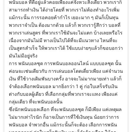
พนันบอล ที่ดีอยู่แล้วคอยเพียงแค่จังหวะสิ่งเดียว พวกเราก็
สามารถทำเงิน ได้ง่ายโดยที่ พวกเราไม่ต้องทำอะไรเพิ่ม
แม้กระนั้น การรอคอยค้ากำไร เยอะมาก ๆ มันก็เป็นทุน
พวกเราจำเป็น ต้องมากด้วย แล้วก็ พวกเรารู้สึกว่า บอลที่
พวกเราเล่นสูตร ที่พวกเราใช้มันจะไม่แตก บ้างเลยหรือไร
เนื่องจากมันไม่มี ทางเป็นไปได้ที่จะมีแนวทาง ไหนที่จะ
เป็นสูตรสำเร็จ ให้พวกเราได้ ใช้แบบง่ายๆแล้วก็ขอบอกว่า
มันไม่มีอยู่จริง
การ พนันบอลชุด การพนันบอลออนไลน์ แบบบอลชุด นั้น
ค่อนจะเช่นเดียวกับ การเล่นบอลโดดเดี่ยวเพียง แค่จำนวน
เงิน ที่ใช้วางเดิมพันบางครั้ง อาจจะไม่มากมายเท่า แล้วก็
จำต้องเลือกพนันบอล มากยิ่งกว่า 1 คู่ ก่อใบเสร็จรับเงิน
ต่างกับบอลผู้เดียว ที่เลือกกลุ่มที่พวกเราจะแทง เพียงแค่
กลุ่มเดียว ที่จะพนันบอลนั้น
ซึ่งนักพนันบอลเลือก ที่จะพนันบอลชุด ก็มีเพียง แค่เหตุผล
ไม่มากเท่าไรนัก ก็อาจเป็นการที่ใช้เงินทุน น้อยกว่าการ
พนันบอล จำพวกอื่น แม้กระนั้นก็จะต้อง เลือกการพนัน