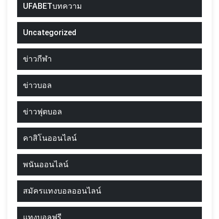
UFABETบทความ
Uncategorized
ข่าวกีฬา
ข่าวบอล
ข่าวฟุตบอล
คาสิโนออนไลน์
พนันออนไลน์
สมัครแทงบอลออนไลน์
แทงบอลฟรี