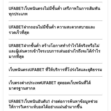
UFABETเว็บพนันตรงไม่มีขั้นต่ำ เสรีภาพในการเดิมพัน
ทุกประเภท
UFABETฝากถอนไม่มีขั้นต่ำ ความสะดวกสบายและ
รวดเร็วที่สุด
UFABETฝากขั้นต่ำ สร้างโอกาสทำกำไรได้จริงหรือไม่
และผู้เล่นควรเข้าใจระบบการเล่นอย่างไรถึงจะได้กำไร
มากที่สุด
เว็บพนันตรงUFABET ที่ให้บริการที่โปร่งใสและยุติธรรม
เว็บตรงต่างประเทศUFABET สุดยอดเว็บพนันที่ได้
มาตรฐานสากล
UFABETเว็บพนันอันดับ1 ง่ายต่อการค้นหาข้อมูลช่วย
ให้การวิเคราะห์บอลได้อย่างแม่นยำมากขึ้น