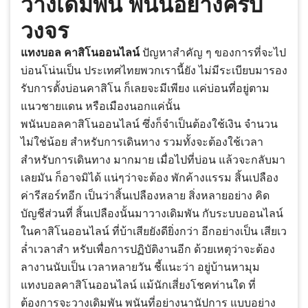
วางเดิมพัน พนันอย่างครบ
วงจร
แทงบอล คาสิโนออนไลน์
ปัญหาสำคัญ ๆ ของการที่จะไป
บ่อนโน่นเป็น ประเทศไทยพวกเรานี้ยัง ไม่มีระเบียบมารอง
รับการตั้งบ่อนคาสิโน ก็เลยจะมีเพียง แค่บ่อนที่อยู่ตาม
แนวชายแดน หรือเมืองนอกแค่นั้น
พนันบอลคาสิโนออนไลน์ ซึ่งก็จำเป็นต้องใช้เงิน จำนวน
ไม่ใช่น้อย สำหรับการเดินทาง รวมทั้งจะต้องใช้เวลา
สำหรับการเดินทาง มากมาย เมื่อไปที่บ่อน แล้วจะกลับมา
เลยมัน ก็อาจมิได้ แน่ๆว่าจะต้อง พักค้างแรรม สิ้นเปลือง
ค่ารีสอร์ทอีก เป็นว่าสิ้นเปลืองหลาย สิ่งหลายอย่าง คิด
บัญชีส่วนที่ สิ้นเปลืองนั้นมาวางเดิมพัน กับระบบออนไลน์
ในคาสิโนออนไลน์ ที่บ้าเสียยังดียิ่งกว่า อีกอย่างเป็น เสียเว
ล่ำเวลาสำ หรับเพื่อการปฏิบัติงานอีก ด้วยเหตุว่าจะต้อง
ลางานนับเป็น เวลาหลายวัน ชี้แนะว่า อยู่บ้านหามุม
แทงบอลคาสิโนออนไลน์ แม้นักเสี่ยงโชคท่านใด ที่
ต้องการจะวางเดิมพัน พนันที่อย่างนานัปการ แบบอย่าง