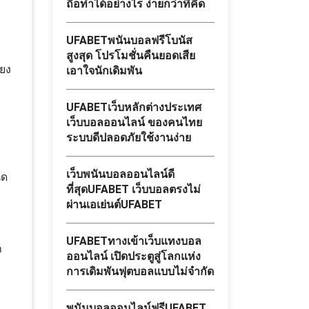
ถือทำได้อย่างไร ง่ายกว่าที่คิด
UFABETพนันบอลฟรีโบนัส
สูงสุด โปรโมชั่นคืนยอดเสีย
่ยง
เอาใจนักเดิมพัน
UFABETเว็บหลักต่างประเทศ
เว็บบอลออนไลน์ ของคนไทย
ระบบดีปลอดภัยใช้งานง่าย
เว็บพนันบอลออนไลน์ดี
ิด
ที่สุดUFABET เว็บบอลตรงไม่
ผ่านเอเย่นต์UFABET
UFABETทางเข้าเว็บแทงบอล
ก
ออนไลน์ เปิดประตูสู่โลกแห่ง
การเดิมพันฟุตบอลแบบไม่จำกัด
พนันบอลออนไลน์ฟรีUFABET