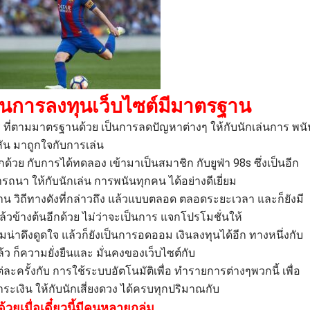
ในการลงทุนเว็บไซต์มีมาตรฐาน
ร ที่ตามมาตรฐานด้วย เป็นการลดปัญหาต่างๆ ให้กับนักเล่นการ พนั
งหัน มาถูกใจกับการเล่น
กด้วย กับการได้ทดลอง เข้ามาเป็นสมาชิก กับยูฟ่า 98s ซึ่งเป็นอีก
นา ให้กับนักเล่น การพนันทุกคน ได้อย่างดีเยี่ยม
ผ่าน วิถีทางดังที่กล่าวถึง แล้วแบบตลอด ตลอดระยะเวลา และก็ยังมี
ล้วข้างต้นอีกด้วย ไม่ว่าจะเป็นการ แจกโปรโมชั่นให้
มน่าดึงดูดใจ แล้วก็ยังเป็นการอดออม เงินลงทุนได้อีก ทางหนึ่งกับ
ว ก็ความยั่งยืนและ มั่นคงของเว็บไซต์กับ
ะครั้งกับ การใช้ระบบอัตโนมัติเพื่อ ทำรายการต่างๆพวกนี้ เพื่อ
ะเงิน ให้กับนักเสี่ยงดวง ได้ครบทุกปริมาณกับ
ด้วยเมื่อเดี๋ยวนี้มีคนหลายกลุ่ม