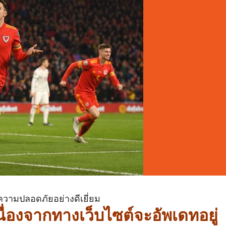
วามปลอดภัยอย่างดีเยี่ยม
่องจากทางเว็บไซต์จะอัพเดทอยู่