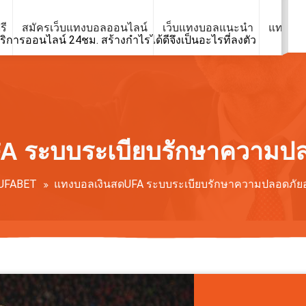
รี
สมัครเว็บแทงบอลออนไลน์
เว็บแทงบอลแนะนำ
แทงบอลเ
ารออนไลน์ 24ชม. สร้างกำไรได้ดีจึงเป็นอะไรที่ลงตัว
 ระบบระเบียบรักษาความปลอด
UFABET
แทงบอลเงินสดUFA ระบบระเบียบรักษาความปลอดภัยอย่