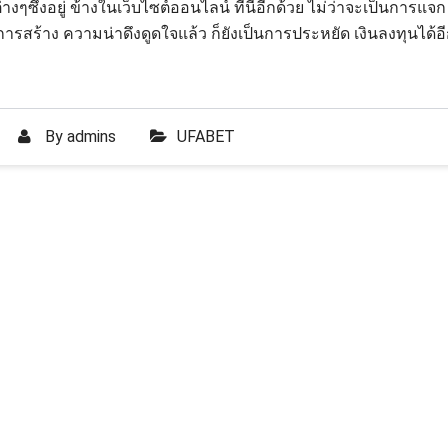
่างๆซึ่งอยู่ ข้างในเว็บไซต์ออนไลน์ ที่นี้อีกด้วย ไม่ว่าจะเป็นการแจก
นการสร้าง ความน่าดึงดูดใจแล้ว ก็ยังเป็นการประหยัด เงินลงทุนได้อ
By
admins
UFABET