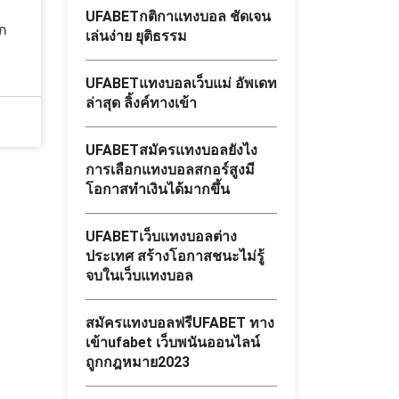
UFABETกติกาแทงบอล ชัดเจน
ีก
เล่นง่าย ยุติธรรม
UFABETแทงบอลเว็บแม่ อัพเดท
ล่าสุด ลิ้งค์ทางเข้า
UFABETสมัครแทงบอลยังไง
การเลือกแทงบอลสกอร์สูงมี
โอกาสทำเงินได้มากขึ้น
UFABETเว็บแทงบอลต่าง
ประเทศ สร้างโอกาสชนะไม่รู้
จบในเว็บแทงบอล
สมัครแทงบอลฟรีUFABET ทาง
เข้าufabet เว็บพนันออนไลน์
ถูกกฎหมาย2023