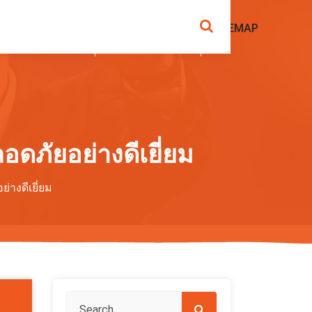
ว็บไซต์ไหนดีที่สุด
แทงบอลไม่มีขั้นต่ำ
SITEMAP
ภัยอย่างดีเยี่ยม
างดีเยี่ยม