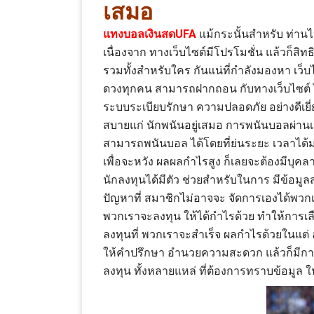
เสมอ
แทงบอลเงินสดUFA
แม้กระนั้นสำหรับ ท่านไ
เนื่องจาก ทางเว็บไซต์มีโปรโมชั่น แล้วก็สิท
รวมทั้งสำหรับใคร กันแน่ที่กำลังมองหา เว็บไ
ดวงทุกคน สามารถฝากถอน กับทางเว็บไซต์ ได
ระบบระเบียบรักษา ความปลอดภัย อย่างดีเยี่
สบายแก่ นักพนันอยู่เสมอ การพนันบอลผ่านเว
สามารถพนันบอล ได้โดยที่ย่นระยะ เวลาได้ม
เพื่อจะหวัง ผลผลกำไรสูง ก็เลยจะต้องมีบุคลากร
นักลงทุนได้มีตัว ช่วยสำหรับในการ มีข้อมูล
ปัญหาที่ สมาชิกไม่อาจจะ จัดการเองได้พวกเ
พวกเราจะลงทุน ให้ได้กำไรด้วย ทำให้การเลือ
ลงทุนที่ พวกเราจะสำเร็จ ผลกำไรด้วยในแต่ ละค
ให้คำปรึกษา อำนวยความสะดวก แล้วก็มีการบริ
ลงทุน ทั้งหลายแหล่ ที่ต้องการทราบข้อมูล ใน