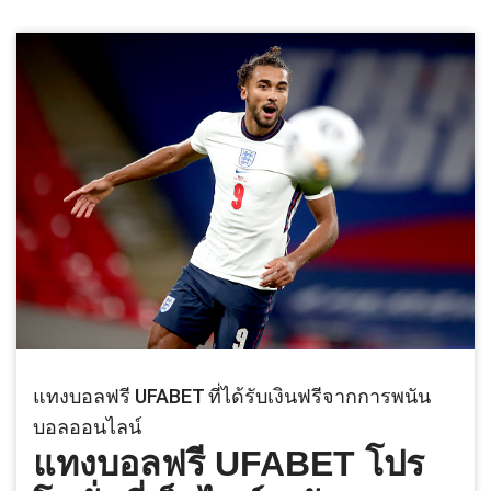
แทงบอลฟรี UFABET ที่ได้รับเงินฟรีจากการพนัน
บอลออนไลน์
แทงบอลฟรี UFABET โปร