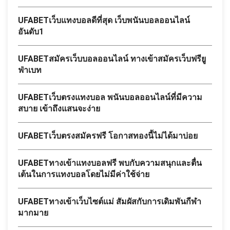
UFABETเว็บแทงบอลดีที่สุด เว็บพนันบอลออนไลน์
อันดับ1
UFABETสมัครเว็บบอลออนไลน์ ทางเข้าสมัครเว็บฟรียู
ฟ่าเบท
UFABETเว็บตรงแทงบอล พนันบอลออนไลน์ที่มีความ
สบาย เข้าถึงแสนจะง่าย
UFABETเว็บตรงสมัครฟรี โอกาสทองนี้ไม่ได้มาบ่อย
UFABETทางเข้าแทงบอลฟรี พบกับความสนุกและตื่น
เต้นในการแทงบอลโดยไม่มีค่าใช้จ่าย
UFABETทางเข้าเว็บไซต์แม่ สัมผัสกับการเดิมพันกีฬา
มากมาย