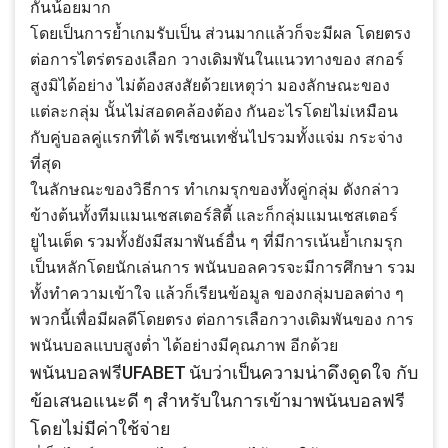
กันน้อยมาก
โดยเป็นการย้ำเกมรับเป็น ส่วนมากแล้วก็จะมีผล โดยตรง
ต่อการไตร่ตรองเลือก วางเดิมพันในแนวทางของ สกอร์
สูงมิได้อย่าง ไม่ต้องสงสัยด้วยเหตุว่า มองลักษณะของ
แต่ละกลุ่ม นั้นไม่สอดคล้องต้อง กันอะไรโดยไม่เหมือน
กับคู่บอลคู่แรกที่ได้ พรีเซนเทชั่นไปรวมทั้งแจ่ม กระจ่าง
ที่สุด
ในลักษณะของวิธีการ ทำเกมรุกของทั้งคู่กลุ่ม ดังกล่าว
ข้างต้นทั้งทีมแมนเชสเตอร์สิตี้ และก็กลุ่มแมนเชสเตอร์
ยูไนเต็ด รวมทั้งยังมีสมาพันธ์อื่น ๆ ที่มีการเน้นย้ำเกมรุก
เป็นหลักโดยนักเล่นการ พนันบอลควรจะมีการศึกษา รวม
ทั้งทำความเข้าใจ แล้วก็เรียนข้อมูล ของกลุ่มบอลต่าง ๆ
พวกนี้เพื่อมีผลดีโดยตรง ต่อการเลือกวางเดิมพันของ การ
พนันบอลแบบสูงต่ำ ได้อย่างมีคุณภาพ อีกด้วย
พนันบอลฟรีUFABET นับว่าเป็นความน่าดึงดูดใจ กับ
ข้อเสนอแนะดี ๆ สำหรับในการเข้ามาพนันบอลฟรี
โดยไม่มีค่าใช้จ่าย