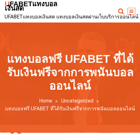
UFABETแทงบอล
Skip
เงินสด
to
UFABETแทงบอลเงินสด แทงบอลเงินสดผ่านเว็บบริการออนไลน์ 24ช
content
แทงบอลฟรี UFABET ที่ได้
รับเงินฟรีจากการพนันบอล
ออนไลน์
Home
Uncategorized
แทงบอลฟรี UFABET ที่ได้รับเงินฟรีจากการพนันบอลออนไลน์