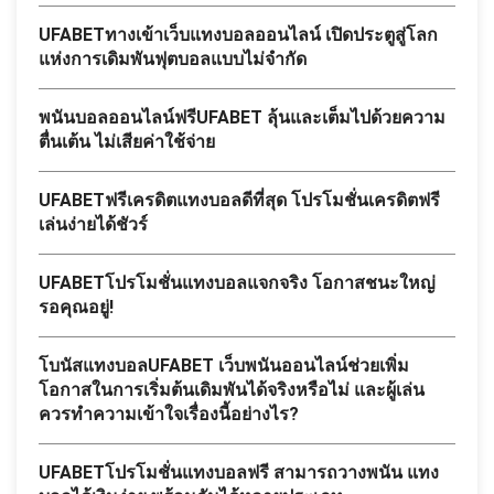
UFABETทางเข้าเว็บแทงบอลออนไลน์ เปิดประตูสู่โลก
แห่งการเดิมพันฟุตบอลแบบไม่จำกัด
พนันบอลออนไลน์ฟรีUFABET ลุ้นและเต็มไปด้วยความ
ตื่นเต้น ไม่เสียค่าใช้จ่าย
UFABETฟรีเครดิตแทงบอลดีที่สุด โปรโมชั่นเครดิตฟรี
เล่นง่ายได้ชัวร์
UFABETโปรโมชั่นแทงบอลแจกจริง โอกาสชนะใหญ่
รอคุณอยู่!
โบนัสแทงบอลUFABET เว็บพนันออนไลน์ช่วยเพิ่ม
โอกาสในการเริ่มต้นเดิมพันได้จริงหรือไม่ และผู้เล่น
ควรทำความเข้าใจเรื่องนี้อย่างไร?
UFABETโปรโมชั่นแทงบอลฟรี สามารถวางพนัน แทง