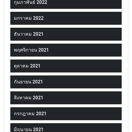
กุมภาพันธ์ 2022
มกราคม 2022
ธันวาคม 2021
พฤศจิกายน 2021
ตุลาคม 2021
กันยายน 2021
สิงหาคม 2021
กรกฎาคม 2021
มิถุนายน 2021