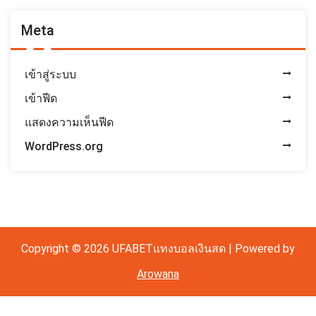
Meta
เข้าสู่ระบบ
เข้าฟีด
แสดงความเห็นฟีด
WordPress.org
Copyright © 2026 UFABETแทงบอลเงินสด | Powered by
Arowana