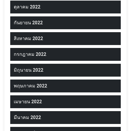
ตุลาคม 2022
กันยายน 2022
สิงหาคม 2022
กรกฎาคม 2022
มิถุนายน 2022
พฤษภาคม 2022
เมษายน 2022
มีนาคม 2022