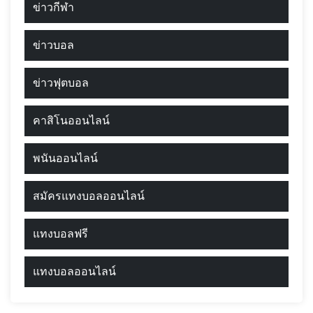
ข่าวกีฬา
ข่าวบอล
ข่าวฟุตบอล
คาสิโนออนไลน์
พนันออนไลน์
สมัครแทงบอลออนไลน์
แทงบอลฟรี
แทงบอลออนไลน์