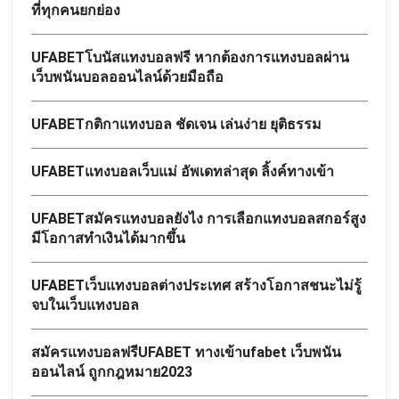
ที่ทุกคนยกย่อง
UFABETโบนัสแทงบอลฟรี หากต้องการแทงบอลผ่าน
เว็บพนันบอลออนไลน์ด้วยมือถือ
UFABETกติกาแทงบอล ชัดเจน เล่นง่าย ยุติธรรม
UFABETแทงบอลเว็บแม่ อัพเดทล่าสุด ลิ้งค์ทางเข้า
UFABETสมัครแทงบอลยังไง การเลือกแทงบอลสกอร์สูง
มีโอกาสทำเงินได้มากขึ้น
UFABETเว็บแทงบอลต่างประเทศ สร้างโอกาสชนะไม่รู้
จบในเว็บแทงบอล
สมัครแทงบอลฟรีUFABET ทางเข้าufabet เว็บพนัน
ออนไลน์ ถูกกฎหมาย2023