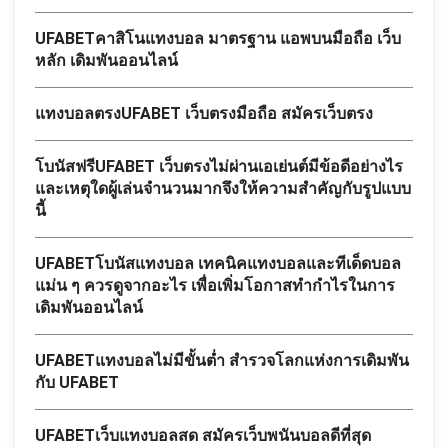
UFABETคาสิโนแทงบอล มาตรฐาน แอพบนมือถือ เว็บ
หลัก เดิมพันออนไลน์
แทงบอลตรงUFABET เว็บตรงมือถือ สมัครเว็บตรง
โบนัสฟรีUFABET เว็บตรงไม่ผ่านเอเย่นต์มีข้อดีอย่างไร
และเหตุใดผู้เล่นจำนวนมากจึงให้ความสำคัญกับรูปแบบ
นี้
UFABETโบนัสแทงบอล เทคนิคแทงบอลและทีเด็ดบอล
แม่น ๆ ควรดูจากอะไร เพื่อเพิ่มโอกาสทำกำไรในการ
เดิมพันออนไลน์
UFABETแทงบอลไม่มีขั้นต่ำ สำรวจโลกแห่งการเดิมพัน
กับ UFABET
UFABETเว็บแทงบอลสด สมัครเว็บพนันบอลดีที่สุด