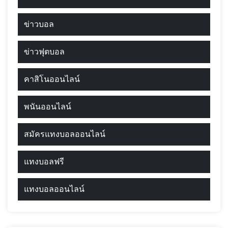
ข่าวบอล
ข่าวฟุตบอล
คาสิโนออนไลน์
พนันออนไลน์
สมัครแทงบอลออนไลน์
แทงบอลฟรี
แทงบอลออนไลน์