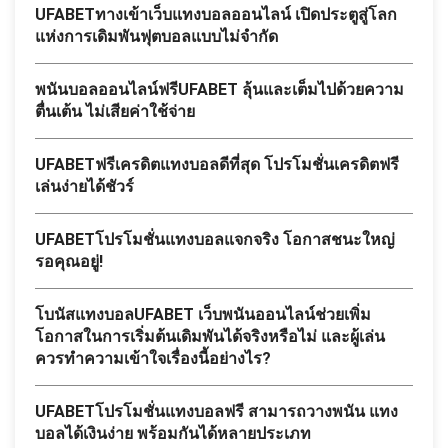
UFABETทางเข้าเว็บแทงบอลออนไลน์ เปิดประตูสู่โลก
แห่งการเดิมพันฟุตบอลแบบไม่จำกัด
พนันบอลออนไลน์ฟรีUFABET ลุ้นและเต็มไปด้วยความ
ตื่นเต้น ไม่เสียค่าใช้จ่าย
UFABETฟรีเครดิตแทงบอลดีที่สุด โปรโมชั่นเครดิตฟรี
เล่นง่ายได้ชัวร์
UFABETโปรโมชั่นแทงบอลแจกจริง โอกาสชนะใหญ่
รอคุณอยู่!
โบนัสแทงบอลUFABET เว็บพนันออนไลน์ช่วยเพิ่ม
โอกาสในการเริ่มต้นเดิมพันได้จริงหรือไม่ และผู้เล่น
ควรทำความเข้าใจเรื่องนี้อย่างไร?
UFABETโปรโมชั่นแทงบอลฟรี สามารถวางพนัน แทง
บอลได้เงินง่าย พร้อมกันได้หลายประเภท