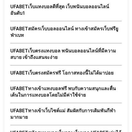
UFABETเว็บแทงบอลดีที่สุด เว็บพนันบอลออนไลน์
อันดับ1
UFABETสมัครเว็บบอลออนไลน์ ทางเข้าสมัครเว็บฟรียู
ฟ่าเบท
UFABETเว็บตรงแทงบอล พนันบอลออนไลน์ที่มีความ
สบาย เข้าถึงแสนจะง่าย
UFABETเว็บตรงสมัครฟรี โอกาสทองนี้ไม่ได้มาบ่อย
UFABETทางเข้าแทงบอลฟรี พบกับความสนุกและตื่น
เต้นในการแทงบอลโดยไม่มีค่าใช้จ่าย
UFABETทางเข้าเว็บไซต์แม่ สัมผัสกับการเดิมพันกีฬา
มากมาย