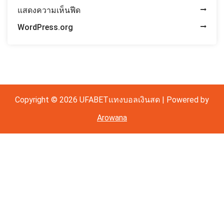
แสดงความเห็นฟีด
WordPress.org
Copyright © 2026 UFABETแทงบอลเงินสด | Powered by
Arowana