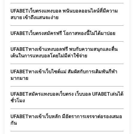
UFABETเว็บตรงแทงบอล พนันบอลออนไลน์ที่มีความ
สบาย เข้าถึงแสนจะง่าย
UFABETเว็บตรงสมัครฟรี โอกาสทองนี้ไม่ได้มาบ่อย
UFABETทางเข้าแทงบอลฟรี พบกับความสนุกและตื่น
เต้นในการแทงบอลโดยไม่มีค่าใช้จ่าย
UFABETทางเข้าเว็บไซต์แม่ สัมผัสกับการเดิมพันกีฬา
มากมาย
UFABETสมัครแทงบอลเว็บตรง เว็บบอล UFABETเล่นได้
ชั่วโมง
UFABETทางเข้าเว็บหลัก มีอัตราการเจรจาต่อรองเสมอ
กัน