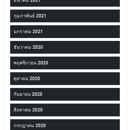
มีนาคม 2021
กุมภาพันธ์ 2021
มกราคม 2021
ธันวาคม 2020
พฤศจิกายน 2020
ตุลาคม 2020
กันยายน 2020
สิงหาคม 2020
กรกฎาคม 2020