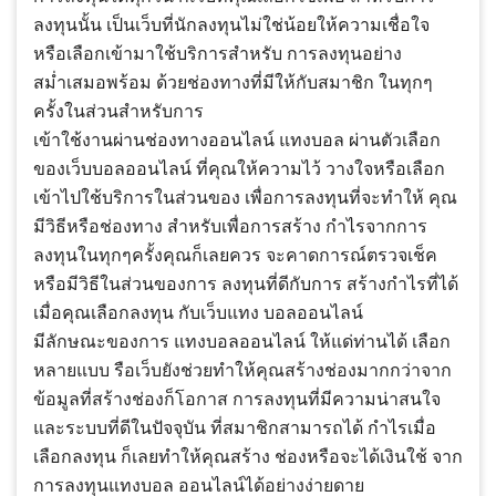
ลงทุนนั้น เป็นเว็บที่นักลงทุนไม่ใช่น้อยให้ความเชื่อใจ
หรือเลือกเข้ามาใช้บริการสำหรับ การลงทุนอย่าง
สม่ำเสมอพร้อม ด้วยช่องทางที่มีให้กับสมาชิก ในทุกๆ
ครั้งในส่วนสำหรับการ
เข้าใช้งานผ่านช่องทางออนไลน์ แทงบอล ผ่านตัวเลือก
ของเว็บบอลออนไลน์ ที่คุณให้ความไว้ วางใจหรือเลือก
เข้าไปใช้บริการในส่วนของ เพื่อการลงทุนที่จะทำให้ คุณ
มีวิธีหรือช่องทาง สำหรับเพื่อการสร้าง กำไรจากการ
ลงทุนในทุกๆครั้งคุณก็เลยควร จะคาดการณ์ตรวจเช็ค
หรือมีวิธีในส่วนของการ ลงทุนที่ดีกับการ สร้างกำไรที่ได้
เมื่อคุณเลือกลงทุน กับเว็บแทง บอลออนไลน์
มีลักษณะของการ แทงบอลออนไลน์ ให้แด่ท่านได้ เลือก
หลายแบบ รือเว็บยังช่วยทำให้คุณสร้างช่องมากกว่า
จาก
ข้อมูลที่สร้างช่องก็โอกาส การลงทุนที่มีความน่าสนใจ
และระบบที่ดีในปัจจุบัน ที่สมาชิกสามารถได้ กำไรเมื่อ
เลือกลงทุน ก็เลยทำให้คุณสร้าง ช่องหรือจะได้เงินใช้ จาก
การลงทุนแทงบอล ออนไลน์ได้อย่างง่ายดาย