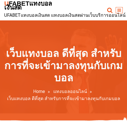
UFABETแทงบอล
Skip
เงินสด
to
UFABETแทงบอลเงินสด แทงบอลเงินสดผ่านเว็บบริการออนไลน์ 24ช
content
เว็บแทงบอล ดีที่สุด สำหรับ
การที่จะเข้ามาลงทุนกับเกม
บอล
Home
แทงบอลออนไลน์
เว็บแทงบอล ดีที่สุด สำหรับการที่จะเข้ามาลงทุนกับเกมบอล