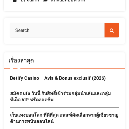
เรื่องล่าสุด
Betify Casino – Avis & Bonus exclusif (2026)
สมัคร ufa วันนี้ รับสิทธิ์เข้าร่วมกลุ่มนำเล่นและกลุ่ม
ทีเด็ด VIP ฟรีตลอดชีพ
เว็บแทงบอลโลก ที่ดีที่สุด เกณฑ์คัดเลือกจากผู้เชี่ยวชาญ
ด้านการพนันออนไลน์