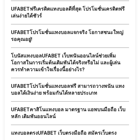
UFABETฟรีเครดิตแทงบอลดีที่สุด โปรโมชั่นเครดิตฟรี
เล่นง่ายได้ชัวร์
UFABETโปรโมชั่นแทงบอลแจกจริง โอกาสชนะใหญ่
รอคุณอยู่!
โบนัสแทงบอลUFABET เว็บพนันออนไลน์ช่วยเพิ่ม
โอกาสในการเริ่มต้นเดิมพันได้จริงหรือไม่ และผู้เล่น
ควรทำความเข้าใจเรื่องนี้อย่างไร?
UFABETโปรโมชั่นแทงบอลฟรี สามารถวางพนัน แทง
บอลได้เงินง่าย พร้อมกันได้หลายประเภท
UFABETคาสิโนแทงบอล มาตรฐาน แอพบนมือถือ เว็บ
หลัก เดิมพันออนไลน์
แทงบอลตรงUFABET เว็บตรงมือถือ สมัครเว็บตรง