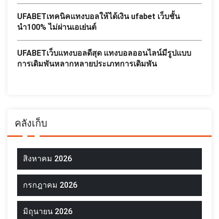
UFABETเทคนิคแทงบอลให้ได้เงิน ufabet เว็บชั้น
นำ100% ไม่ผ่านเอเย่นต์
UFABETเว็บแทงบอลดีสุด แทงบอลออนไลน์มีรูปแบบ
การเดิมพันหลากหลายประเภทการเดิมพัน
คลังเก็บ
สิงหาคม 2026
กรกฎาคม 2026
มิถุนายน 2026