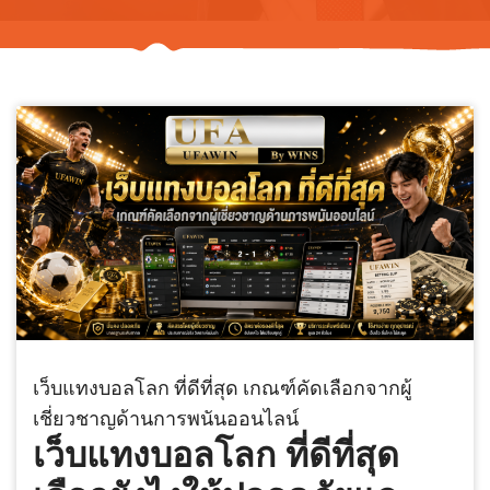
เว็บแทงบอลโลก ที่ดีที่สุด เกณฑ์คัดเลือกจากผู้
เชี่ยวชาญด้านการพนันออนไลน์
เว็บแทงบอลโลก ที่ดีที่สุด