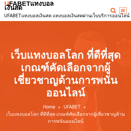
UFABETแทงบอล
Skip
เงินสด
to
UFABETแทงบอลเงินสด แทงบอลเงินสดผ่านเว็บบริการออนไลน์ 24ช
content
เว็บแทงบอลโลก ที่ดีที่สุด
เกณฑ์คัดเลือกจากผู้
เชี่ยวชาญด้านการพนัน
ออนไลน์
Home
UFABET
เว็บแทงบอลโลก ที่ดีที่สุด เกณฑ์คัดเลือกจากผู้เชี่ยวชาญด้าน
การพนันออนไลน์