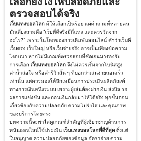
เลือกยังไงให้ปลอดภัยและ
ตรวจสอบได้จริง
เว็บแทงบอลโลก
มีให้เลือกเป็นร้อย แต่คำถามที่หลายคน
มักเลี่ยงถามคือ “เว็บที่ดีจริงมีกี่แห่ง และควรวัดจาก
อะไร?” เพราะในโลกของการเดิมพันออนไลน์ คำว่าเว็บดี
เว็บตรง เว็บใหญ่ หรือเว็บจ่ายจริง อาจเป็นเพียงข้อความ
โฆษณา หากไม่มีเกณฑ์ตรวจสอบที่ชัดเจนมารองรับ
การเลือก
เว็บแทงบอลโลก
จึงไม่ควรเริ่มจากโบนัสสูง
ค่าน้ำล่อใจ หรือคำรีวิวสั้น ๆ ที่บอกว่าเล่นง่ายถอนเร็ว
เท่านั้น แต่ควรมองให้ลึกเหมือนการประเมินผลิตภัณฑ์
ทางการเงินหนึ่งระบบ เพราะผู้เล่นต้องฝากเงิน ส่งบิล รอ
ผลการแข่งขัน และถอนเงินกลับมาให้ได้จริง ทุกขั้นตอน
เกี่ยวข้องกับความปลอดภัย ความโปร่งใส และคุณภาพ
ของบริการโดยตรง
บทความนี้จะพาไล่ดูเกณฑ์สำคัญที่ผู้เชี่ยวชาญด้านการ
พนันออนไลน์ใช้ประเมิน
เว็บแทงบอลโลกที่ดีที่สุด
ตั้งแต่
ใบอนุญาต ความปลอดภัยของข้อมูล อัตราจ่าย ความ