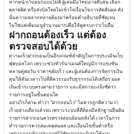
หากหน้าเว็บออกแบบไม่ดี ผู้เล่นมือใหม่อาจสับสน เลือก
ตลาดผิด หรือส่งบิลโดยไม่เข้าใจเงื่อนไขการตัดสินผล ดัง
นั้นความหลากหลายต้องมาพร้อมคำอธิบายที่ชัดเจน
ไม่ใช่แค่เพิ่มเมนูจำนวนมากเพื่อให้ดูครบกว่าเว็บอื่น
ฝากถอนต้องเร็ว แต่ต้อง
ตรวจสอบได้ด้วย
ความเร็วฝากถอนเป็นอีกเกณฑ์สำคัญในการประเมินเว็บ
ฟุตบอลโลก เพราะช่วงทัวร์นาเมนต์ใหญ่มีการแข่งขัน
หลายคู่ต่อวัน ราคาขยับเร็ว และผู้เล่นต้องการจัดการเงิน
ทุนให้ทันเวลา เว็บที่ดีควรรองรับธุรกรรมได้เสถียร ยอด
เงินเข้าระบบตรงตามรายการ และมีสถานะแจ้งชัดว่า
รายการอยู่ในขั้นตอนใด
อย่างไรก็ตาม คำว่า “ฝากถอนไว” ไม่ควรถูกตีความว่า
เร็วอย่างเดียวแล้วจบ เพราะระบบที่ดีต้องมีหลักฐานยืนยัน
รายการฝากถอนควรตรวจสอบย้อนหลังได้ เวลาในการ
ทำรายการควรสมเหตุสมผล และเงื่อนไขขั้นต่ำหรือ
เพดานถอนต้องประกาศไว้ชัดเจนก่อนผู้เล่นใช้งาน