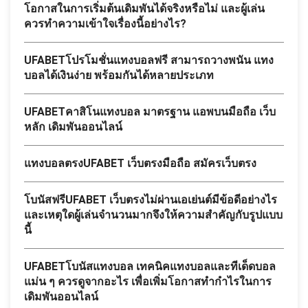
โอกาสในการเริ่มต้นเดิมพันได้จริงหรือไม่ และผู้เล่น
ควรทำความเข้าใจเรื่องนี้อย่างไร?
UFABETโปรโมชั่นแทงบอลฟรี สามารถวางพนัน แทง
บอลได้เงินง่าย พร้อมกันได้หลายประเภท
UFABETคาสิโนแทงบอล มาตรฐาน แอพบนมือถือ เว็บ
หลัก เดิมพันออนไลน์
แทงบอลตรงUFABET เว็บตรงมือถือ สมัครเว็บตรง
โบนัสฟรีUFABET เว็บตรงไม่ผ่านเอเย่นต์มีข้อดีอย่างไร
และเหตุใดผู้เล่นจำนวนมากจึงให้ความสำคัญกับรูปแบบ
นี้
UFABETโบนัสแทงบอล เทคนิคแทงบอลและทีเด็ดบอล
แม่น ๆ ควรดูจากอะไร เพื่อเพิ่มโอกาสทำกำไรในการ
เดิมพันออนไลน์