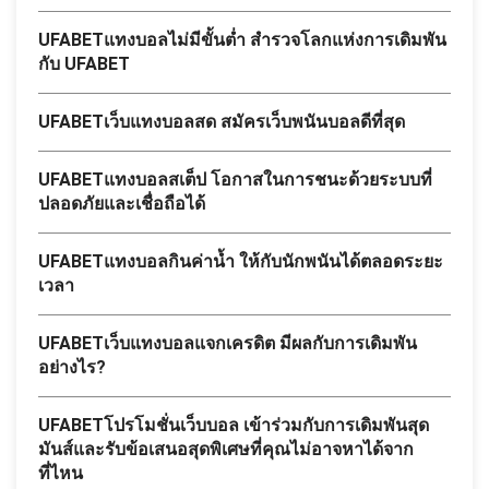
UFABETแทงบอลไม่มีขั้นต่ำ สำรวจโลกแห่งการเดิมพัน
กับ UFABET
UFABETเว็บแทงบอลสด สมัครเว็บพนันบอลดีที่สุด
UFABETแทงบอลสเต็ป โอกาสในการชนะด้วยระบบที่
ปลอดภัยและเชื่อถือได้
UFABETแทงบอลกินค่าน้ำ ให้กับนักพนันได้ตลอดระยะ
เวลา
UFABETเว็บแทงบอลแจกเครดิต มีผลกับการเดิมพัน
อย่างไร?
UFABETโปรโมชั่นเว็บบอล เข้าร่วมกับการเดิมพันสุด
มันส์และรับข้อเสนอสุดพิเศษที่คุณไม่อาจหาได้จาก
ที่ไหน