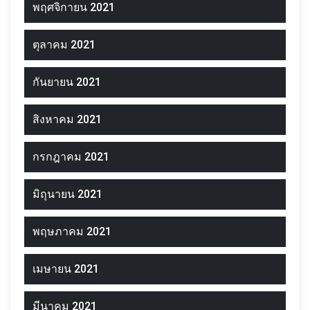
พฤศจิกายน 2021
ตุลาคม 2021
กันยายน 2021
สิงหาคม 2021
กรกฎาคม 2021
มิถุนายน 2021
พฤษภาคม 2021
เมษายน 2021
มีนาคม 2021