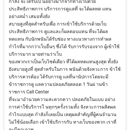
กำลัง จะได้รับเป็ นอย่างมากจากทางเว็บด้วย
ประสิทธิภาพการ บริการการดูแลที่ จะได้ผลทด แทน
อย่างสม่ำ เสมอทั้งยัง
สบายสูงที่สุดสำหรับเพื่อ การเข้าใช้บริการด้วยเว็บ
ประสิทธิภาพการ ดูแลและก็ผลตอบแทน ที่จะได้ผล
ทดแทน กับนักพนันได้รับช่อง ทางแนวทางการทำผล
กำไรที่มากกว่าเว็บอื่นๆ ซึ่งได้ รับการรับรองจาก ผู้เข้าใช้
บริการมาก มายท่านว่าเว็บ
ของพวกเราเป็นเว็บไซต์เดียว ที่ได้ผลทดแทนสูงสุด ทั้งยัง
ยังสบายสูงที่ สุดสำหรับในการ พนันด้วยจังหวะการ ข้าใช้
บริการควรต้อง ได้รับการดู แลที่นานัปการโดยจะมี
ข้าราชการดู แลความปลอดภัยตลอด 1 วันผ่ านข้า
ราชการ Call Center
ที่จะมาอำนวยความสะดวกควา ปลอดภัยในแบบ อย่าง
การค่าใช้บริการใ นทุกๆครั้งรวมทั้ง จังหวะการผลิตผล
กำไรแบบสุด กำลังก็เลยเป็น เหตุผลสำคัญที่ผู้คนจำนวน
ไม่ใช้น้อยเลือก เข้าใช้บริการกับ ทางเว็บของพวก เราที่
จะมีคุณภาพ