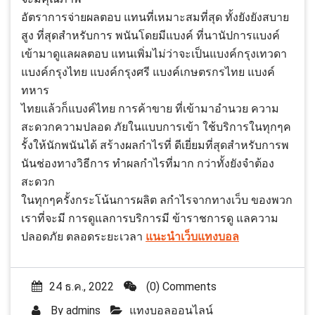
อัตราการจ่ายผลตอบ แทนที่เหมาะสมที่สุด ทั้งยังยังสบาย
สูง ที่สุดสำหรับการ พนันโดยมีแบงค์ ที่นานัปการแบงค์
เข้ามาดูแลผลตอบ แทนเพิ่มไม่ว่าจะเป็นแบงค์กรุงเทวดา
แบงค์กรุงไทย แบงค์กรุงศรี แบงค์เกษตรกรไทย แบงค์
ทหาร
ไทยแล้วก็แบงค์ไทย การค้าขาย ที่เข้ามาอำนวย ความ
สะดวกความปลอด ภัยในแบบการเข้า ใช้บริการในทุกๆค
รั้งให้นักพนันได้ สร้างผลกำไรที่ ดีเยี่ยมที่สุดสำหรับการพ
นันช่องทางวิธีการ ทำผลกำไรที่มาก กว่าทั้งยังจำต้อง
สะดวก
ในทุกๆครั้งกระโน้นการผลิต ลกำไรจากทางเว็บ ของพวก
เราที่จะมี การดูแลการบริการมี ข้าราชการดู แลความ
ปลอดภัย ตลอดระยะเวลา
แนะนำเว็บแทงบอล
24 ธ.ค., 2022
(0) Comments
By
admins
แทงบอลออนไลน์