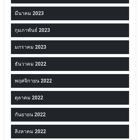
มีนาคม 2023
กุมภาพันธ์ 2023
มกราคม 2023
ธันวาคม 2022
พฤศจิกายน 2022
ตุลาคม 2022
กันยายน 2022
สิงหาคม 2022