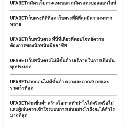
UFABETสมัครเว็บตรงแทงบอล สมัครแทงบอลออนไลน์
UFABETเว็บตรงที่ดีที่สุด เว็บตรงที่ดีที่สุดมีความหลาก
หลาย
UFABETเว็บพนันตรง ที่นี่ที่เดียวที่ตอบโจทย์ความ
ต้องการของนักพนันมืออาชีพ
UFABETเว็บพนันตรงไม่มีขั้นต่ำ เสรีภาพในการเดิมพัน
ทุกประเภท
UFABETฝากถอนไม่มีขั้นต่ำ ความสะดวกสบายและ
รวดเร็วที่สุด
UFABETฝากขั้นต่ำ สร้างโอกาสทำกำไรได้จริงหรือไม่
และผู้เล่นควรเข้าใจระบบการเล่นอย่างไรถึงจะได้กำไร
มากที่สุด