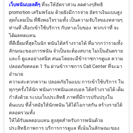
เว็บพนันบอลดีๆ
ที่จะให้อัตราส่วน ลดต่างๆสิทธิ
promotion เสริมพร้อม ด้วยยังมีการจ่าย อัตราเงินแบบสูง
สุดก็เลยเป็น ที่พึงพอใจรวมทั้ง เป็นความจับใจของหลายๆ
ท่านที่ เลือกเข้าใช้บริการ กับทางเว็บของ พวกเราที่ จะ
ได้ผลทดแทน
ที่ดีเยี่ยมที่สุดในนัก พนันได้สร้างรายได้ ที่มากกว่ารวมทั้ง
ลักษณะของการพนัน จำเป็นจะต้องสบาย ไม่เป็นอันตราย
และก็ ดูแลอย่างสนิท สนมโดยจะมีข้าราชการดูแล ความ
ปลอดภัยตลอด 1 วัน ผ่านข้าราชการ Call Center ที่จะมา
อำนวย
ความสะดวกความ ปลอดภัยในแบบ การเข้าใช้บริการ ใน
ทุกๆครั้งให้นัก พนันการพนันแทงบอล ได้สร้างรายได้ เต็ม
กำลังด้วย ระบบเว็บประสิทธิ ภาพที่มีการปรับปรุงใน
ต้นแบบ ที่ล้ำสมัยให้นักพนัน ได้ได้โอกาสกัน สร้างรายได้
ตลอดรวมทั้ง
ให้ได้รับผลตอบแทน สูงสุดสำหรับการพนันด้วย
ประสิทธิภาพการ บริการการดูแล ที่เน้นในลักษณะของ