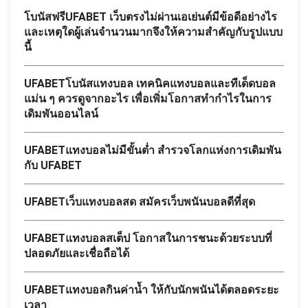
โบนัสฟรีUFABET เว็บตรงไม่ผ่านเอเย่นต์มีข้อดีอย่างไร
และเหตุใดผู้เล่นจำนวนมากจึงให้ความสำคัญกับรูปแบบ
นี้
UFABETโบนัสแทงบอล เทคนิคแทงบอลและทีเด็ดบอล
แม่น ๆ ควรดูจากอะไร เพื่อเพิ่มโอกาสทำกำไรในการ
เดิมพันออนไลน์
UFABETแทงบอลไม่มีขั้นต่ำ สำรวจโลกแห่งการเดิมพัน
กับ UFABET
UFABETเว็บแทงบอลสด สมัครเว็บพนันบอลดีที่สุด
UFABETแทงบอลสเต็ป โอกาสในการชนะด้วยระบบที่
ปลอดภัยและเชื่อถือได้
UFABETแทงบอลกินค่าน้ำ ให้กับนักพนันได้ตลอดระยะ
เวลา