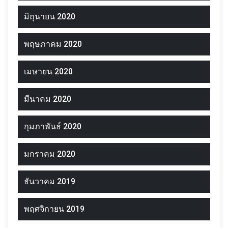
มิถุนายน 2020
พฤษภาคม 2020
เมษายน 2020
มีนาคม 2020
กุมภาพันธ์ 2020
มกราคม 2020
ธันวาคม 2019
พฤศจิกายน 2019