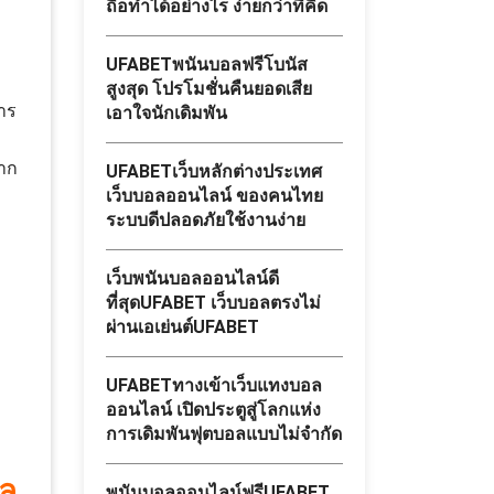
ถือทำได้อย่างไร ง่ายกว่าที่คิด
UFABETพนันบอลฟรีโบนัส
สูงสุด โปรโมชั่นคืนยอดเสีย
าร
เอาใจนักเดิมพัน
าก
UFABETเว็บหลักต่างประเทศ
เว็บบอลออนไลน์ ของคนไทย
ระบบดีปลอดภัยใช้งานง่าย
เว็บพนันบอลออนไลน์ดี
ที่สุดUFABET เว็บบอลตรงไม่
ผ่านเอเย่นต์UFABET
UFABETทางเข้าเว็บแทงบอล
ออนไลน์ เปิดประตูสู่โลกแห่ง
การเดิมพันฟุตบอลแบบไม่จำกัด
อล
พนันบอลออนไลน์ฟรีUFABET