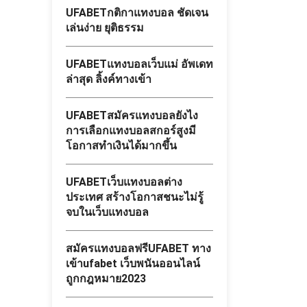
UFABETกติกาแทงบอล ชัดเจน
เล่นง่าย ยุติธรรม
UFABETแทงบอลเว็บแม่ อัพเดท
ล่าสุด ลิ้งค์ทางเข้า
UFABETสมัครแทงบอลยังไง
การเลือกแทงบอลสกอร์สูงมี
โอกาสทำเงินได้มากขึ้น
UFABETเว็บแทงบอลต่าง
ประเทศ สร้างโอกาสชนะไม่รู้
จบในเว็บแทงบอล
สมัครแทงบอลฟรีUFABET ทาง
เข้าufabet เว็บพนันออนไลน์
ถูกกฎหมาย2023