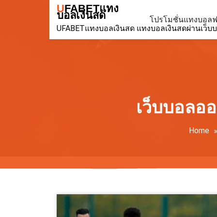
Skip
UFABETแทง
บอลเงินสด
to
โปรโมชั่นแทงบอลฟ
UFABETแทงบอลเงินสด แทงบอลเงินสดผ่านเว็บบริก
content
เว็บบอลออ
Home