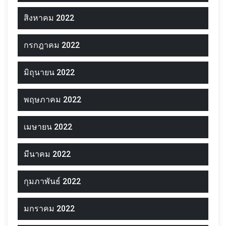
สิงหาคม 2022
กรกฎาคม 2022
มิถุนายน 2022
พฤษภาคม 2022
เมษายน 2022
มีนาคม 2022
กุมภาพันธ์ 2022
มกราคม 2022