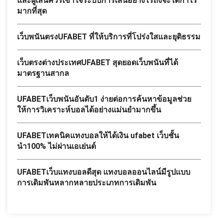
และผู้เล่นควรเข้าใจระบบการเล่นอย่างไรถึงจะได้กำไร
มากที่สุด
เว็บพนันตรงUFABET ที่ให้บริการที่โปร่งใสและยุติธรรม
เว็บตรงต่างประเทศUFABET สุดยอดเว็บพนันที่ได้
มาตรฐานสากล
UFABETเว็บพนันอันดับ1 ง่ายต่อการค้นหาข้อมูลช่วย
ให้การวิเคราะห์บอลได้อย่างแม่นยำมากขึ้น
UFABETเทคนิคแทงบอลให้ได้เงิน ufabet เว็บชั้น
นำ100% ไม่ผ่านเอเย่นต์
UFABETเว็บแทงบอลดีสุด แทงบอลออนไลน์มีรูปแบบ
การเดิมพันหลากหลายประเภทการเดิมพัน