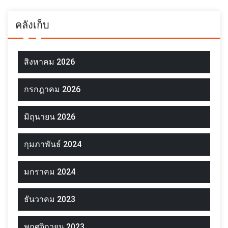
คลังเก็บ
สิงหาคม 2026
กรกฎาคม 2026
มิถุนายน 2026
กุมภาพันธ์ 2024
มกราคม 2024
ธันวาคม 2023
พฤศจิกายน 2023