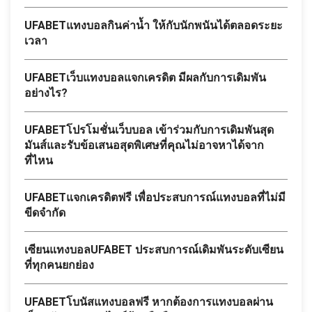
UFABETแทงบอลกินค่าน้ำ ให้กับนักพนันได้ตลอดระยะ
เวลา
UFABETเว็บแทงบอลแจกเครดิต มีผลกับการเดิมพัน
อย่างไร?
UFABETโปรโมชั่นเว็บบอล เข้าร่วมกับการเดิมพันสุด
มันส์และรับข้อเสนอสุดพิเศษที่คุณไม่อาจหาได้จาก
ที่ไหน
UFABETแจกเครดิตฟรี เพื่อประสบการณ์แทงบอลที่ไม่มี
ขีดจำกัด
เซียนแทงบอลUFABET ประสบการณ์เดิมพันระดับเซียน
ที่ทุกคนยกย่อง
UFABETโบนัสแทงบอลฟรี หากต้องการแทงบอลผ่าน