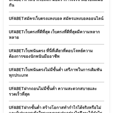
กัน
UFABETสมัครเว็บตรงแทงบอล สมัครแทงบอลออนไลน์
UFABETเว็บตรงที่ดีที่สุด เว็บตรงที่ดีที่สุดมีความหลาก
หลาย
UFABETเว็บพนันตรง ที่นี่ที่เดียวที่ตอบโจทย์ความ
ต้องการของนักพนันมืออาชีพ
UFABETเว็บพนันตรงไม่มีขั้นต่ำ เสรีภาพในการเดิมพัน
ทุกประเภท
UFABETฝากถอนไม่มีขั้นต่ำ ความสะดวกสบายและ
รวดเร็วที่สุด
UFABETฝากขั้นต่ำ สร้างโอกาสทำกำไรได้จริงหรือไม่