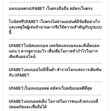
แทงบอลตรงUFABET เว็บตรงมือถือ สมัครเว็บตรง
โบนัสฟรีUFABET เว็บตรงไม่ผ่านเอเย่นต์มีข้อดีอย่างไร
และเหตุใดผู้เล่นจำนวนมากจึงให้ความสำคัญกับรูปแบบ
นี้
UFABETโบนัสแทงบอล เทคนิคแทงบอลและทีเด็ดบอล
แม่น ๆ ควรดูจากอะไร เพื่อเพิ่มโอกาสทำกำไรในการ
เดิมพันออนไลน์
UFABETแทงบอลไม่มีขั้นต่ำ สำรวจโลกแห่งการเดิมพัน
กับ UFABET
UFABETเว็บแทงบอลสด สมัครเว็บพนันบอลดีที่สุด
UFABETแทงบอลสเต็ป โอกาสในการชนะด้วยระบบที่
ปลอดภัยและเชื่อถือได้