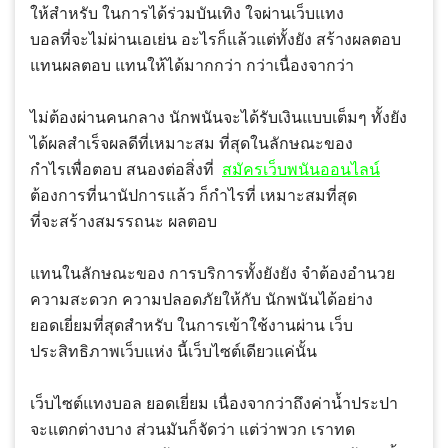
ให้สำหรับ ในการได้ร่วมบันเทิง ใจผ่านเว็บแทง
บอลที่จะไม่ผ่านเอเย่น อะไรก็แล้วแต่ทั้งยัง สร้างผลตอบ
แทนผลตอบ แทนให้ได้มากกว่า กว่าเนื่องจากว่า
ไม่ต้องผ่านคนกลาง นักพนันจะได้รับเงินแบบเต็มๆ ทั้งยัง
ได้ผลสำเร็จผลดีที่เหมาะสม ที่สุดในลักษณะของ
กำไรเพื่อตอบ สนองต่อสิ่งที่
สมัครเว็บพนันออนไลน์
ต้องการที่นานัปการแล้ว ก็กำไรที่ เหมาะสมที่สุด
ที่จะสร้างสมรรถนะ ผลตอบ
แทนในลักษณะของ การบริการทั้งยังยัง จำต้องอำนวย
ความสะดวก ความปลอดภัยให้กับ นักพนันได้อย่าง
ยอดเยี่ยมที่สุดสำหรับ ในการเข้าใช้งานผ่าน เว็บ
ประสิทธิภาพเว็บแห่ง นี้เว็บไซต์เดียวแค่นั้น
เว็บไซต์แทงบอล ยอดเยี่ยม เนื่องจากว่าถึงค่าน้ำประปา
จะแตกต่างบาง ส่วนมันก็จัดว่า แต่ว่าพวก เราทด