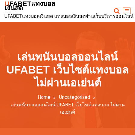
UFABETแทงบอล
Skip
เงินสด
to
UFABETแทงบอลเงินสด แทงบอลเงินสดผ่านเว็บบริการออนไลน์ 24ช
content
เล่นพนันบอลออนไลน์
UFABET เว็บไซต์แทงบอล
ไม่ผ่านเอเย่นต์
Home
Uncategorized
เล่นพนันบอลออนไลน์ UFABET เว็บไซต์แทงบอล ไม่ผ่าน
เอเย่นต์