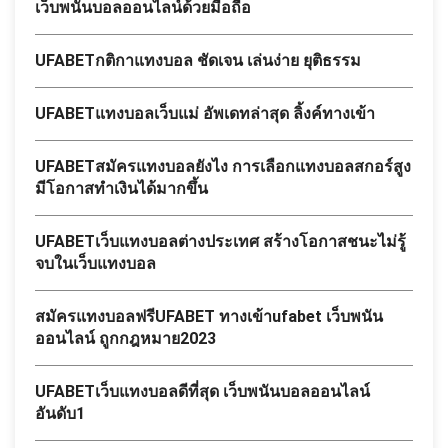
เว็บพนันบอลออนไลน์ด้วยมือถือ
UFABETกติกาแทงบอล ชัดเจน เล่นง่าย ยุติธรรม
UFABETแทงบอลเว็บแม่ อัพเดทล่าสุด ลิ้งค์ทางเข้า
UFABETสมัครแทงบอลยังไง การเลือกแทงบอลสกอร์สูง
มีโอกาสทำเงินได้มากขึ้น
UFABETเว็บแทงบอลต่างประเทศ สร้างโอกาสชนะไม่รู้
จบในเว็บแทงบอล
สมัครแทงบอลฟรีUFABET ทางเข้าufabet เว็บพนัน
ออนไลน์ ถูกกฎหมาย2023
UFABETเว็บแทงบอลดีที่สุด เว็บพนันบอลออนไลน์
อันดับ1