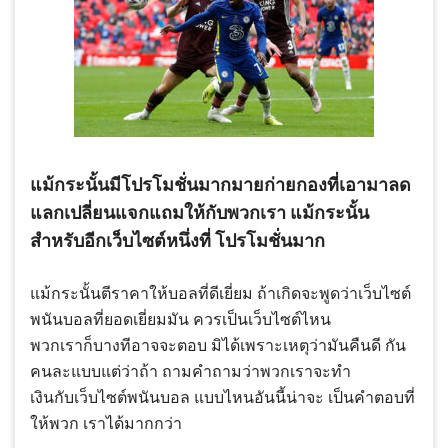
แม้กระนั้นมีโปรโมชั่นมากมายก่ายกองที่เอามาลด
แลกเปลี่ยนแจกแถมให้กับพวกเรา แม้กระนั้น
สำหรับอีกเว็บไซต์หนึ่งที่ โปรโมชั่นมาก
แม้กระนั้นตีราคาให้บอลที่ดีเยี่ยม ถ้าเกิดจะพูดว่าเว็บไซต์
พนันบอลที่ยอดเยี่ยมมัน ควรเป็นเว็บไซต์ไหน
พวกเราก็บางทีอาจจะตอบ มิได้เพราะเหตุว่ามันคืนดี กัน
คนละแบบแต่ว่าถ้า ถามคำถามว่าพวกเราจะทำ
เงินกับเว็บไซต์พนันบอล แบบไหนอันนี้น่าจะ เป็นคำตอบที่
ให้พวก เราได้มากกว่า