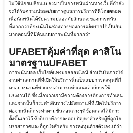
ไม่ใช้น้อยเปลี่ยนแปลงมาเป็นการพนันผ่านทางเว็บที่กำลัง
จะได้รับความปลอดภัยการดูแลการบริการที่ดีโดยตลอด
เพื่อนักพนันได้รับความปลอดภัยลักษณะของการพนัน
ที่มากกว่าที่จะเน้นในช่องทางของการผลิตรายได้เป็นอัน
มากตอนนี้ที่มีต้นแบบการพนันที่มากกว่า
UFABETคุ้มค่าที่สุด คาสิโน
มาตรฐานUFABET
การพนันบอล เว็บไซต์แทงบอลออนไลน์ สำหรับในการใช้
งานผ่านสถานที่ที่เปิดให้บริการนั้นเป็นแบบการลงทุนที่มี
มาอย่างนานที่พวกเราสามารถทำเล่นแล้วก็การใช้
แรงงานได้ ซึ่งเมื่อพวกเรามีความต้องการต้องการทำเล่น
และจากนั้นก็กระทำเดินทางไปยังสถานที่ที่เปิดให้บริการ
ต่อจากนั้นก็กระทำตามขั้นตอนต่างๆที่ข้อตกลงได้มีการ
ตั้งขึ้นเอาไว้ ซึ่งก็บางทีอาจจะตอบปัญหาสำหรับผู้ที่ถูกใจ
บรรยากาศและก็ถูกใจสำหรับ การลงทุนด้วยตัวเองแต่ว่า