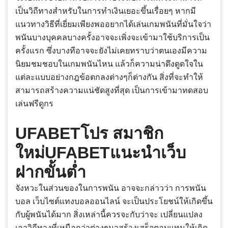
เป็นวิถีทางสำหรับในการทำเงินเยอะขึ้นเรื่อยๆ หากมี
แนวทางวิธีที่เยี่ยมเพียงพออยากได้เล่นเกมพนันที่มั่นใจว่า
พนันบางบุคคลบางครั้งอาจจะเพิ่งจะเข้ามาใช้บริการเป็น
ครั้งแรก ซึ่งบางทีอาจจะยังไม่เคยทราบว่าตนเองมีความ
นิยมชมชอบในเกมพนันไหน แล้วก็ความน่าดึงดูดใจใน
แต่ละแบบอย่างกฎข้อตกลงต่างๆก็ต่างกัน สิ่งที่จะทำให้
สามารถสร้างความแน่ชัดสูงที่สุด เป็นการเข้ามาทดสอบ
เล่นฟรีดูกร
UFABETโปร สมาชิก
ใหม่UFABETแนะนำเว็บ
ฝากขั้นต่ำ
จังหวะในส่วนของในการพนัน อาจจะกล่าวว่า การพนัน
บอล เว็บไซต์แทงบอลออนไลน์ จะเป็นประโยชน์ให้เกิดขึ้น
กับผู้พนันได้มาก สิ่งเหล่านี้ควรจะกับว่าจะ เปลี่ยนแปลง
เอาวิถีทางที่เหนือกว่าต่างๆมาสร้างเสร็จตอบแทนให้เกิด