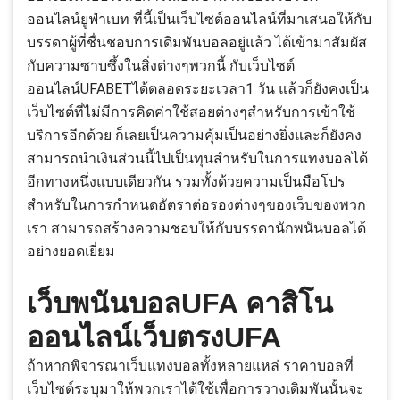
ออนไลน์ยูฟ่าเบท ที่นี้เป็นเว็บไซต์ออนไลน์ที่มาเสนอให้กับ
บรรดาผู้ที่ชื่นชอบการเดิมพันบอลอยู่แล้ว ได้เข้ามาสัมผัส
กับความซาบซึ้งในสิ่งต่างๆพวกนี้ กับเว็บไซต์
ออนไลน์UFABETได้ตลอดระยะเวลา1 วัน แล้วก็ยังคงเป็น
เว็บไซต์ที่ไม่มีการคิดค่าใช้สอยต่างๆสำหรับการเข้าใช้
บริการอีกด้วย ก็เลยเป็นความคุ้มเป็นอย่างยิ่งและก็ยังคง
สามารถนำเงินส่วนนี้ไปเป็นทุนสำหรับในการแทงบอลได้
อีกทางหนึ่งแบบเดียวกัน รวมทั้งด้วยความเป็นมือโปร
สำหรับในการกำหนดอัตราต่อรองต่างๆของเว็บของพวก
เรา สามารถสร้างความชอบให้กับบรรดานักพนันบอลได้
อย่างยอดเยี่ยม
เว็บพนันบอลUFA คาสิโน
ออนไลน์เว็บตรงUFA
ถ้าหากพิจารณาเว็บแทงบอลทั้งหลายแหล่ ราคาบอลที่
เว็บไซต์ระบุมาให้พวกเราได้ใช้เพื่อการวางเดิมพันนั้นจะ