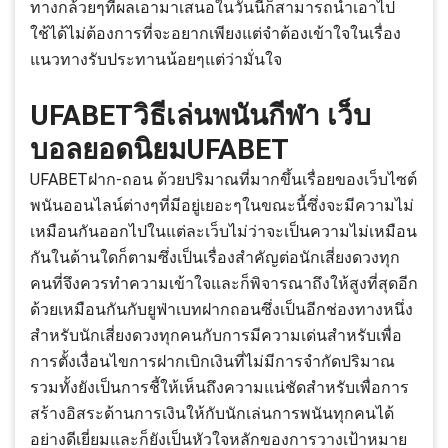
ทางกล้วยๆที่ผลเอามาเสนอในวันนี้ก็สามารถนำเอาไป
ใช้ได้ไม่ต้องการที่จะอยากเพียงแต่จำต้องเข้าใจในเรื่อง
แนวทางรับประทานน้อยๆแต่ว่ามั่นใจ
UFABETวิธีเล่นพนันกีฬา เว็บ
บอลยอดนิยมUFABET
UFABETฝาก-ถอน ด้วยปริมาณที่มากขึ้นเรื่อยของเว็บไซต์
พนันออนไลน์ต่างๆที่มีอยู่เยอะๆในขณะนี้ซึ่งจะมีความไม่
เหมือนกันออกไปในแต่ละเว็บไม่ว่าจะเป็นความไม่เหมือน
กันในด้านใดก็ตามซึ่งเป็นเรื่องสำคัญต่อนักเสี่ยงดวงทุก
คนที่จึงควรทำความเข้าใจและก็พิจารณาถึงให้สูงที่สุดอีก
ด้วยเหมือนกันกับยูฟ่าเบทฝากถอนซึ่งเป็นอีกช่องทางหนึ่ง
สำหรับนักเสี่ยงดวงทุกคนกับการมีความเด่นสำหรับเพื่อ
การตั้งเงื่อนไขการฝากเบิกเงินที่ไม่มีการจำกัดปริมาณ
รวมทั้งยังเป็นการชี้ให้เห็นถึงความแน่ชัดสำหรับเพื่อการ
สร้างอิสระด้านการเงินให้กับนักเล่นการพนันทุกคนได้
อย่างดีเยี่ยมและก็ยังเป็นหัวใจหลักของการวางเป้าหมาย