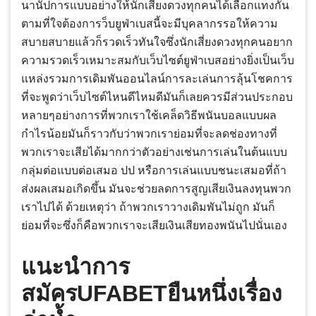
นานัปการแบบอย่างให้นักเสี่ยงดวงทุกคนได้เลือกแทงกัน
ตามที่ใจต้องการว็บยูฟ่าเบสนี้จะมีบุคลากรรอให้ความ
สบายสบายแล้วก็รวดเร็วทันใจซึ่งนักเสี่ยงดวงทุกคนอยาก
ความรวดเร็วเหมาะสมกับเว็บไซต์ยูฟ่าเบสอย่างยิ่งเป็นเว็บ
แหล่งรวมการเดิมพันออนไลน์การละเล่นการลุ้นโชคการ
ที่จะพูดว่าเว็บไซต์ไหนดีไหมดีมันก็เลยควรมีส่วนประกอบ
หลายๆอย่างการที่พวกเราใช้เคล็ดวิธีพนันบอลแบบผล
กำไรน้อยมันก็ราวกับว่าพวกเราย่อมที่จะลดช่องทางที่
พวกเราจะเสียได้มากกว่าตัวอย่างเช่นการเล่นในต้นแบบ
กลุ่มต่อแบบต่อเสมอ ปป หรือการเล่นแบบชนะเสมอที่ถ้า
ส่งผลเสมอเกิดขึ้น มันจะช่วยลดการสูญเสียเงินลงทุนพวก
เราไปได้ ด้วยเหตุว่า ถ้าพวกเราวางเดิมพันไม่ถูก มันก็
ย่อมที่จะซึ่งก็คือพวกเราจะเสียเงินเสียทองพนันไปนั่นเอง
แนะนำการ
สมัครUFABETยืนหนึ่งเรื่อง