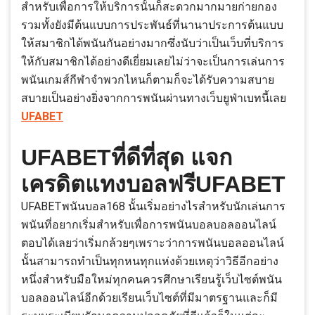
สำหรับเพื่อการให้บริการนั้นก็สะดวกมากมายก่ายกอง
รวมทั้งยังมีต้นแบบการประพันธ์ที่นานาประการต้นแบบ
ให้สมาชิกได้พนันกันอย่างมากซึ่งนับว่าเป็นเว็บที่บริการ
ให้กับสมาชิกได้อย่างดีเยี่ยมเลยไม่ว่าจะเป็นการเล่นการ
พนันเกมส์กีฬาจำพวกไหนก็ตามก็จะได้รับความสบาย
สบายเป็นอย่างยิ่งจากการพนันผ่านทางเว็บยูฟ่าเบทนี้เลย
UFABET
UFABETที่ดีที่สุด แจก
เครดิตแทงบอลฟรีUFABET
UFABETพนันบอล168 นั้นเริ่มอย่างไรสำหรับนักเล่นการ
พนันที่อยากเริ่มสำหรับเพื่อการพนันบอลบอลออนไลน์
ตอบได้เลยว่าเริ่มกล้วยๆเพราะว่าการพนันบอลออนไลน์
นั้นสามารถทำเป็นทุกหนทุกแห่งด้วยเหตุว่าวิธีอีกอย่าง
หนึ่งสำหรับมือใหม่ทุกคนควรศึกษาเรียนรู้เว็บไซต์พนัน
บอลออนไลน์อีกด้วยเรียนเว็บไซต์ที่มีมาตรฐานและก็มี