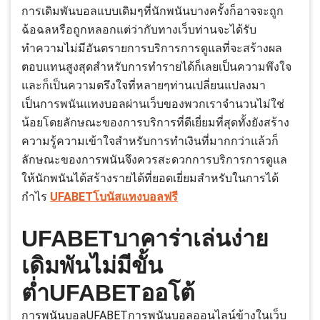
การเดิมพันบอลแบบเดิมๆที่นักพนันบางครั้งก็อาจจะถูก
ฉ้อฉลหรือถูกหลอกแต่ว่ากับทางเว็บท่านจะได้รับ
ทำความไม่มีอันตรายการบริการการดูแลที่จะสร้างผล
ตอบแทนสูงสุดสำหรับการทำรายได้ก็เลยเป็นความพึงใจ
และก็เป็นความตรึงใจที่หลายๆท่านเปลี่ยนแปลงมา
เป็นการพนันแทงบอลผ่านเว็บของพวกเราจำนวนไม่ใช่
น้อยโดยลักษณะของการบริการที่ดีเยี่ยมที่สุดทั้งยังสร้าง
ความรู้ความเข้าใจสำหรับการทำเงินที่มากกว่าแล้วก็
ลักษณะของการพนันจึงควรสะดวกการบริการการดูแล
ให้นักพนันได้สร้างรายได้ที่ยอดเยี่ยมสำหรับในการได้
กำไร
UFABETโบนัสแทงบอลฟรี
UFABETบาคาร่าเล่นง่าย
เดิมพันไม่มีขั้น
ต่ำUFABETออโต้
การพนันบอลUFABETการพนันบอลออนไลน์ข้างในเว็บ