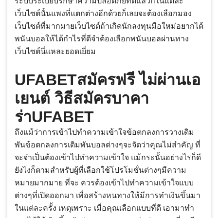
ระบบระเบียบรักษาความปลอดภัยที่ดีแล้วก็ในแต่ละ
เว็บไซต์นั้นแพงที่แตกต่างอีกด้วยก็เลยจะต้องเลือกมอง
เว็บไซต์ที่มากมายเว็บไซต์ถ้าเกิดนักลงทุนมือใหม่อยากได้
พนันบอลให้ได้กำไรที่ดีจำต้องเลือกพนันบอลผ่านทาง
เว็บไซต์นี่แหละยอดเยี่ยม
UFABETสมัครฟรี ไม่ผ่านเอ
เยนต์ วิธีสมัครบาคา
ร่าUFABET
ถึงแม้ว่าการเข้าไปทำความเข้าใจข้อตกลงการวางเดิม
พันข้อตกลงการเดิมพันบอลต่างๆจะจัดว่าคุณไม่สำคัญ ที่
จะจำเป็นต้องเข้าไปทำความเข้าใจ แม้กระนั้นอย่างไรก็ดี
ยังไงก็ตามสำหรับผู้ที่เลือกใช้โปรโมชั่นต่างๆมีความ
หมายมากมาย ที่จะ ควรต้องเข้าไปทำความเข้าใจแบบ
ต่างๆที่เปิดออกมา เพื่อสร้างหนทางให้มีการทำเงินขึ้นมา
ในแต่ละครั้ง เหตุเพราะ เมื่อคุณเลือกแบบที่ดี เอามาทำ