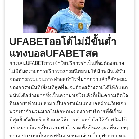
UFABETออโต้ไม่มีขั้นต่ำ
แทงบอลUFABETสด
การเล่นUFABETการเข้าใช้บริการจำเป็นที่จะต้องสบาย
ไม่มีอันตรายการบริการอย่างสนิทสนมให้นักพนันได้รับ
ช่องทางกระบวนการทำผลกำไรที่มากกว่าแล้วก็ลักษณะ
ของการพนันที่เยี่ยมที่สุดที่จะจะต้องสร้างรายได้ให้กับนัก
พนันได้อย่างมากซึ่งเป็นความพอใจแล้วก็เป็นความติดใจ
ที่หลายๆท่านแปลงมาเป็นการพนันแทงบอลผ่านเว็บของ
พวกเราจำนวนมากในลักษณะของการบริการที่ดีเยี่ยม
ที่สุดทั้งยังยังสร้างจังหวะวิธีการทำผลกำไรให้กับพนันได้
อย่างมากก็เลยเป็นความพอใจรวมทั้งเป็นเหตุผลที่หลายๆ
ท่านแปลงมาเป็นการพนันแทงบอลผ่านเว็บยูฟ่าเบทแทน