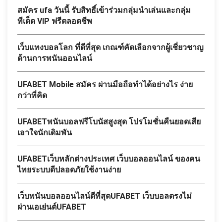
สมัคร ufa วันนี้ รับสิทธิ์เข้าร่วมกลุ่มนำเล่นและกลุ่ม
ทีเด็ด VIP ฟรีตลอดชีพ
เว็บแทงบอลโลก ที่ดีที่สุด เกณฑ์คัดเลือกจากผู้เชี่ยวชาญ
ด้านการพนันออนไลน์
UFABET Mobile สมัคร ผ่านมือถือทำได้อย่างไร ง่าย
กว่าที่คิด
UFABETพนันบอลฟรีโบนัสสูงสุด โปรโมชั่นคืนยอดเสีย
เอาใจนักเดิมพัน
UFABETเว็บหลักต่างประเทศ เว็บบอลออนไลน์ ของคน
ไทยระบบดีปลอดภัยใช้งานง่าย
เว็บพนันบอลออนไลน์ดีที่สุดUFABET เว็บบอลตรงไม่
ผ่านเอเย่นต์UFABET