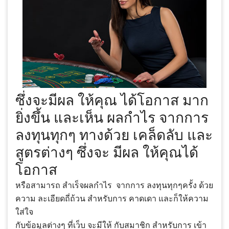
ซึ่งจะมีผล ให้คุณ ได้โอกาส มาก
ยิ่งขึ้น และเห็น ผลกำไร จากการ
ลงทุนทุกๆ ทางด้วย เคล็ดลับ และ
สูตรต่างๆ​ ซึ่งจะ มีผล ให้คุณได้
โอกาส
หรือสามารถ สำเร็จผลกำไร จากการ ลงทุนทุกๆครั้ง ด้วย
ความ ละเอียดถี่ถ้วน​ สำหรับการ คาดเดา และก็ให้ความ
ใส่ใจ
กับข้อมูลต่างๆ ที่เว็บ จะมีให้ กับสมาชิก สำหรับการ เข้า