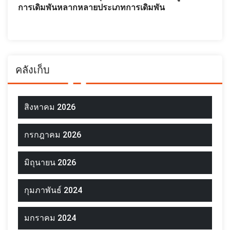
การเดิมพันหลากหลายประเภทการเดิมพัน
คลังเก็บ
สิงหาคม 2026
กรกฎาคม 2026
มิถุนายน 2026
กุมภาพันธ์ 2024
มกราคม 2024