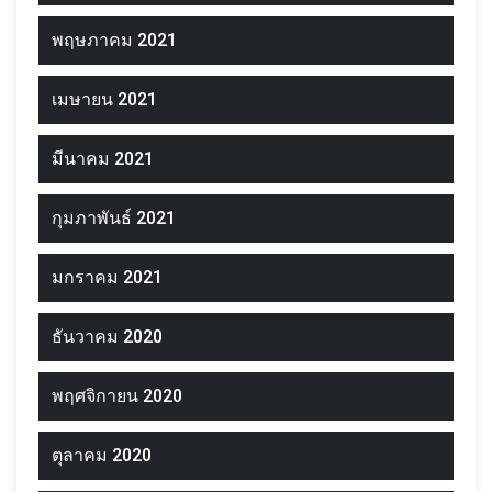
พฤษภาคม 2021
เมษายน 2021
มีนาคม 2021
กุมภาพันธ์ 2021
มกราคม 2021
ธันวาคม 2020
พฤศจิกายน 2020
ตุลาคม 2020