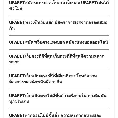
UFABETสมัครแทงบอลเว็บตรง เว็บบอล UFABETเล่นได้
ชั่วโมง
UFABETทางเข้าเว็บหลัก มีอัตราการเจรจาต่อรองเสมอ
กัน
UFABETสมัครเว็บตรงแทงบอล สมัครแทงบอลออนไลน์
UFABETเว็บตรงที่ดีที่สุด เว็บตรงที่ดีที่สุดมีความหลาก
หลาย
UFABETเว็บพนันตรง ที่นี่ที่เดียวที่ตอบโจทย์ความ
ต้องการของนักพนันมืออาชีพ
UFABETเว็บพนันตรงไม่มีขั้นต่ำ เสรีภาพในการเดิมพัน
ทุกประเภท
UFABETฝากถอนไม่มีขั้นต่ำ ความสะดวกสบายและ