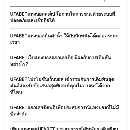
UFABETแทงบอลสเต็ป โอกาสในการชนะด้วยระบบที่
ปลอดภัยและเชื่อถือได้
UFABETแทงบอลกินค่าน้ำ ให้กับนักพนันได้ตลอดระยะ
เวลา
UFABETเว็บแทงบอลแจกเครดิต มีผลกับการเดิมพัน
อย่างไร?
UFABETโปรโมชั่นเว็บบอล เข้าร่วมกับการเดิมพันสุด
มันส์และรับข้อเสนอสุดพิเศษที่คุณไม่อาจหาได้จาก
ที่ไหน
UFABETแจกเครดิตฟรี เพื่อประสบการณ์แทงบอลที่ไม่มี
ขีดจำกัด
เซียนแทงบอลUFABET ประสบการณ์เดิมพันระดับเซียน