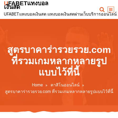
UFABETแทงบอล
Skip
เงินสด
to
UFABETแทงบอลเงินสด แทงบอลเงินสดผ่านเว็บบริการออนไลน์ 24ช
content
สูตรบาคาร่ารวยรวย.com
ที่รวมเกมหลากหลายรูป
แบบไว้ที่นี้
Home
คาสิโนออนไลน์
สูตรบาคาร่ารวยรวย.com ที่รวมเกมหลากหลายรูปแบบไว้ที่นี้