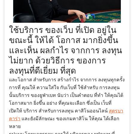
ใช้บริการ ของเว็บ ที่เปิด อยู่ใน
ขณะนี้ ให้ได้ โอกาส มากยิ่งขึ้น
และเห็น ผลกำไร จากการ ลงทุน
ไม่ยาก​ ด​้วยวิธีการ ของการ
ลงทุนที่ดีเยี่ยม ที่สุด
และโอกาส สำหรับการ สร้างกำไร จากการ ลงทุนทุกครั้ง
การที่ คุณให้ ความใส่ใจ กับเว็บที่ ใช้สำหรับ การลงทุน
นั้นบริการ ของยูฟ่าเบท​ นับว่า เป็นคำตอบ ที่ทำ ให้คุณได้
โอกาสมาก ยิ่งขึ้น อย่าง ที่คุณจะเลือก ซึ่งเป็น เว็บที่
เปิดให้ บริการ สำหรับการลงทุน คาสิโนออนไลน์​
สุตรบา
คาร่า
และยังมีลักษณะ ของเกมคาสิโน ให้คุณ ได้เลือก
หลาย