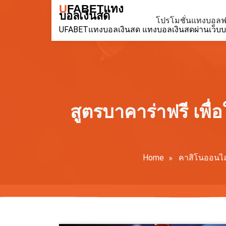
Skip
UFABETแทง
บอลเงินสด
to
โปรโมชั่นแทงบอลฟ
UFABETแทงบอลเงินสด แทงบอลเงินสดผ่านเว็บบริก
content
สูตรบาคาร่าฟรี เพื
Home
คาสิโนออนไล