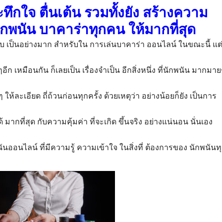
ทึกใจ ตื่นเต้น รวมทั้งยัง สร้างความ
บนักพนัน บาคาร่าทุกคน ให้มากที่สุด
นชอบ เป็นอย่างมาก สำหรับใน การเล่นบาคาร่า ออนไลน์ ในขณะนี้ แต
อีก เหมือนกัน ก็เลยเป็น เรื่องจำเป็น อีกสิ่งหนึ่ง ที่นักพนัน มากมา
ห้ละเอียด ถี่ถ้วนก่อนทุกครั้ง ด้วยเหตุว่า อย่างน้อยก็ยัง เป็นการ
 มากที่สุด กับความคุ้มค่า ที่จะเกิด ขึ้นจริง อย่างแน่นอน นั่นเอง
นันออนไลน์ ที่มีความรู้ ความเข้าใจ ในสิ่งที่ ต้องการของ นักพนันท