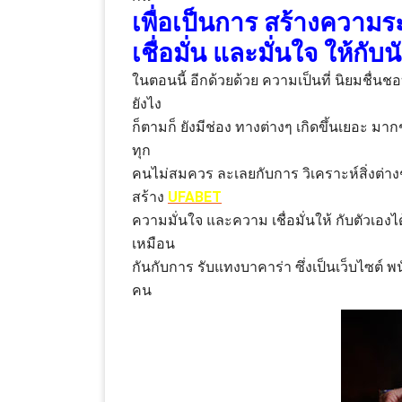
เพื่อเป็นการ สร้างความระ
เชื่อมั่น และมั่นใจ ให้กั
ในตอนนี้ อีกด้วยด้วย ความเป็นที่ นิยมชื่
ยังไง
ก็ตามก็ ยังมีช่อง ทางต่างๆ เกิดขึ้นเยอะ มากๆ
ทุก
คนไม่สมควร ละเลยกับการ วิเคราะห์สิ่งต่างๆ ใ
สร้าง
UFABET
ความมั่นใจ และความ เชื่อมั่นให้ กับตัวเองได้
เหมือน
กันกับการ รับแทงบาคาร่า ซึ่งเป็นเว็บไซต์ พ
คน