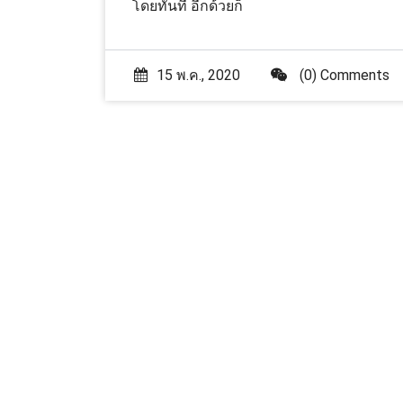
โดยทันที อีกด้วยก็
15 พ.ค., 2020
(0) Comments