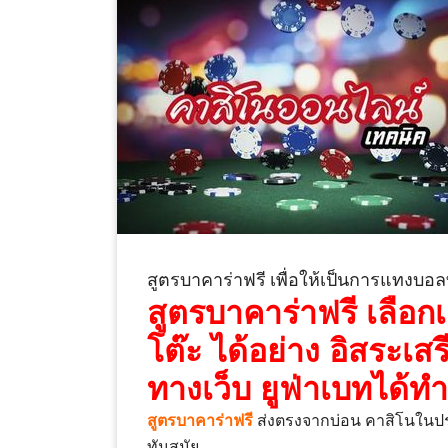
สูตรบาคาร่าฟรี เพื่อให้เป็นการแทงบอลท
สูตรบาคาร่าฟรี เลือ
โต๊ะ ได้อย่าง อิสระเสร
ทางเว็บ ยูฟ่าเบทได้
สูตรบาคาร่าฟรี
ส่งตรงจากบ่อน คาสิโนในปร
ทันสมัย