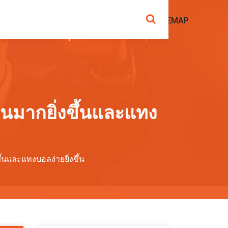
ว็บไซต์ไหนดีที่สุด
แทงบอลไม่มีขั้นต่ำ
SITEMAP
านมากยิ่งขึ้นและแทง
้นและแทงบอลง่ายยิ่งขึ้น