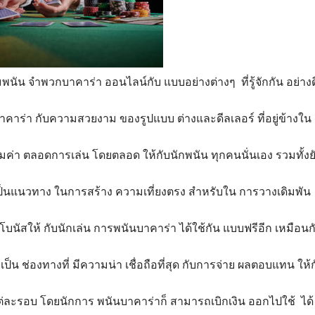
กมพนัน จำพวกบาคาร่า ออนไลน์กับ แบบอย่างต่างๆ ที่รู้จักกัน อย่างด
คาร่า กับความสวยงาม ของรูปแบบ ต่างและดีลเลอร์ ที่อยู่ข้างใน
้มค่า ตลอดการเล่น โดยตลอด ให้กับนักพนัน ทุกคนนั่นเอง รวมทั้งย
ช้เป็นแนวทาง ในการสร้าง ความเที่ยงตรง สำหรับใน การวางเดิมพัน
ก โบนัสให้ กับนักเล่น การพนันบาคาร่า ได้ใช้กัน แบบฟรีอีก เหมือนก
การเป็น ช่องทางที่ มีความน่า เชื่อถือที่สุด กับการจ่าย ผลตอบแทน ให้
ต่ละรอบ โดยนักการ พนันบาคาร่าก็ สามารถเบิกเงิน ออกไปใช้ ได้