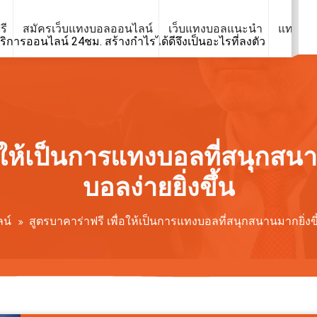
รี
สมัครเว็บแทงบอลออนไลน์
เว็บแทงบอลแนะนำ
แทงบอลเ
ารออนไลน์ 24ชม. สร้างกำไรได้ดีจึงเป็นอะไรที่ลงตัว
่อให้เป็นการแทงบอลที่สนุกสน
บอลง่ายยิ่งขึ้น
น์
สูตรบาคาร่าฟรี เพื่อให้เป็นการแทงบอลที่สนุกสนานมากยิ่งขึ