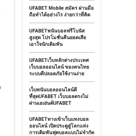
า
UFABET Mobile สมัคร ผ่านมือ
ถือทำได้อย่างไร ง่ายกว่าที่คิด
UFABETพนันบอลฟรีโบนัส
สูงสุด โปรโมชั่นคืนยอดเสีย
เอาใจนักเดิมพัน
UFABETเว็บหลักต่างประเทศ
เว็บบอลออนไลน์ ของคนไทย
ระบบดีปลอดภัยใช้งานง่าย
ด
เว็บพนันบอลออนไลน์ดี
ที่สุดUFABET เว็บบอลตรงไม่
ผ่านเอเย่นต์UFABET
UFABETทางเข้าเว็บแทงบอล
ออนไลน์ เปิดประตูสู่โลกแห่ง
การเดิมพันฟุตบอลแบบไม่จำกัด