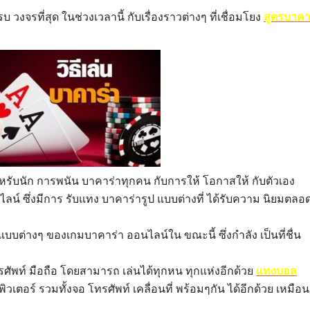
งจรที่สุด ในช่วงเวลานี้ กับเรื่องราวต่างๆ ที่เชื่อมโยง
สูตรบาค
สำหรับนัก การพนัน บาคาร่าทุกคน กับการให้ โอกาสให้ กับตัวเอง
ไลน์ ซึ่งมีการ รับแทง บาคาร่ารูป แบบต่างที่ ได้รับความ นิยมตลอ
ต่างๆ ของเกมบาคาร่า ออนไลน์ใน ขณะนี้ ซึ่งกำลัง เป็นที่ชื่น
ศัพท์ มือถือ โดยสามารถ เล่นได้ทุกหน ทุกแห่งอีกด้วย
แทงบอล
เตอร์ รวมทั้งจอ โทรศัพท์ เคลื่อนที่ พร้อมๆกัน ได้อีกด้วย เหมือน