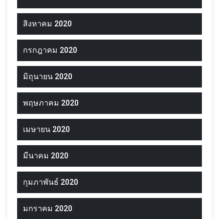
สิงหาคม 2020
กรกฎาคม 2020
มิถุนายน 2020
พฤษภาคม 2020
เมษายน 2020
มีนาคม 2020
กุมภาพันธ์ 2020
มกราคม 2020