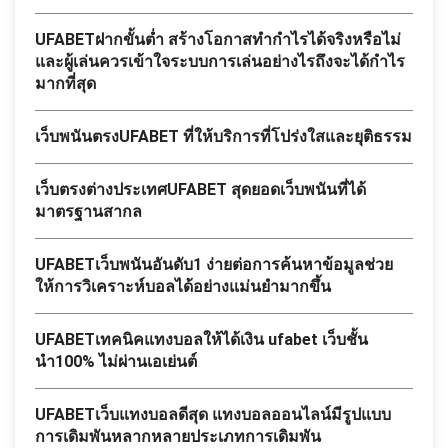
UFABETฝากขั้นต่ำ สร้างโอกาสทำกำไรได้จริงหรือไม่
และผู้เล่นควรเข้าใจระบบการเล่นอย่างไรถึงจะได้กำไร
มากที่สุด
เว็บพนันตรงUFABET ที่ให้บริการที่โปร่งใสและยุติธรรม
เว็บตรงต่างประเทศUFABET สุดยอดเว็บพนันที่ได้
มาตรฐานสากล
UFABETเว็บพนันอันดับ1 ง่ายต่อการค้นหาข้อมูลช่วย
ให้การวิเคราะห์บอลได้อย่างแม่นยำมากขึ้น
UFABETเทคนิคแทงบอลให้ได้เงิน ufabet เว็บชั้น
นำ100% ไม่ผ่านเอเย่นต์
UFABETเว็บแทงบอลดีสุด แทงบอลออนไลน์มีรูปแบบ
การเดิมพันหลากหลายประเภทการเดิมพัน