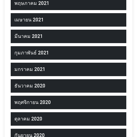
พฤษภาคม 2021
เมษายน 2021
มีนาคม 2021
กุมภาพันธ์ 2021
มกราคม 2021
ธันวาคม 2020
พฤศจิกายน 2020
ตุลาคม 2020
กันยายน 2020