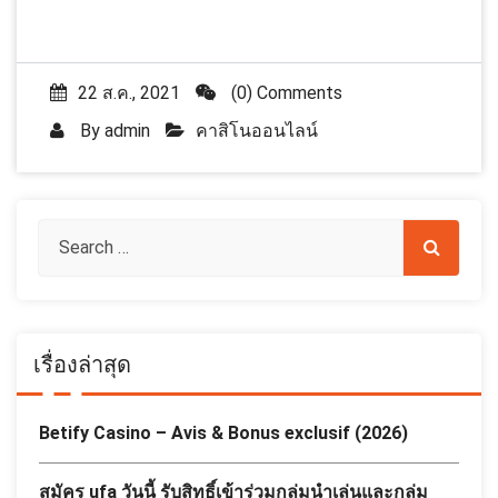
22 ส.ค., 2021
(0) Comments
By
admin
คาสิโนออนไลน์
เรื่องล่าสุด
Betify Casino – Avis & Bonus exclusif (2026)
สมัคร ufa วันนี้ รับสิทธิ์เข้าร่วมกลุ่มนำเล่นและกลุ่ม