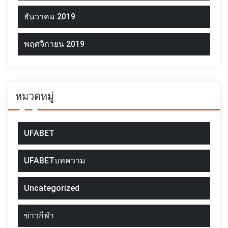
ธันวาคม 2019
พฤศจิกายน 2019
หมวดหมู่
UFABET
UFABETบทความ
Uncategorized
ข่าวกีฬา