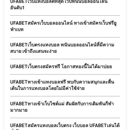
UFABETเว็บแทงบอลดีที่สุด เว็บพนันบอลออนไลน์
อันดับ1
UFABETสมัครเว็บบอลออนไลน์ ทางเข้าสมัครเว็บฟรียู
ฟ่าเบท
UFABETเว็บตรงแทงบอล พนันบอลออนไลน์ที่มีความ
สบาย เข้าถึงแสนจะง่าย
UFABETเว็บตรงสมัครฟรี โอกาสทองนี้ไม่ได้มาบ่อย
UFABETทางเข้าแทงบอลฟรี พบกับความสนุกและตื่น
เต้นในการแทงบอลโดยไม่มีค่าใช้จ่าย
UFABETทางเข้าเว็บไซต์แม่ สัมผัสกับการเดิมพันกีฬา
มากมาย
UFABETสมัครแทงบอลเว็บตรง เว็บบอล UFABETเล่นได้