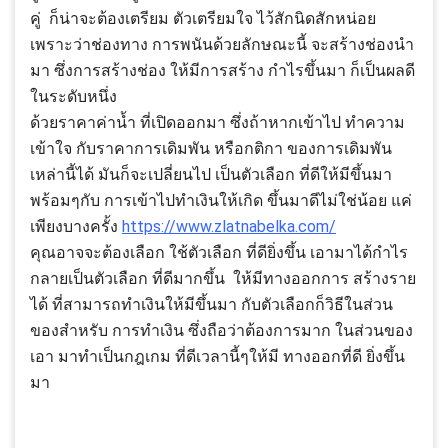
คู่ ก็น่าจะต้องเตรียม ตัวเตรียมใจ ไว้สักนิดสักหน่อย
เพราะว่าช่องทาง การพนันด้วยลักษณะนี้ จะสร้างช่องนำ
มา ซึ่งการสร้างช่อง ให้มีการสร้าง กำไรขึ้นมา ก็เป็นผลดี
ในระดับหนึ่ง
ด้วยราคาค่าน้ำ ที่เปิดออกมา ซึ่งถ้าหากเข้าไป ทำความ
เข้าใจ กับราคาการเดิมพัน หรือกติกา ของการเดิมพัน
เหล่านี้ได้ มันก็จะเปลี่ยนไป เป็นตัวเลือก ที่ดีให้มีขึ้นมา
พร้อมๆกับ การเข้าไปทำเงินให้เกิด ขึ้นมาดีไม่ใช่น้อย
แค่
เพียงบางครั้ง
https://www.zlatnabelka.com/
คุณอาจจะต้องเลือก ใช้ตัวเลือก ที่ดียิ่งขึ้น เอามาได้กำไร
กลายเป็นตัวเลือก ที่ดีมากขึ้น ให้มีทางออกการ สร้างราย
ได้ ที่สามารถทำเงินให้มีขึ้นมา กับตัวเลือกก็วิธีในส่วน
ของสำหรับ การทำเงิน ซึ่งถือว่าต้องการมาก ในส่วนของ
เอา มาทำเป็นกฎเกม ที่ดีเวลานี้ๆให้มี ทางออกที่ดี ยิ่งขึ้น
มา