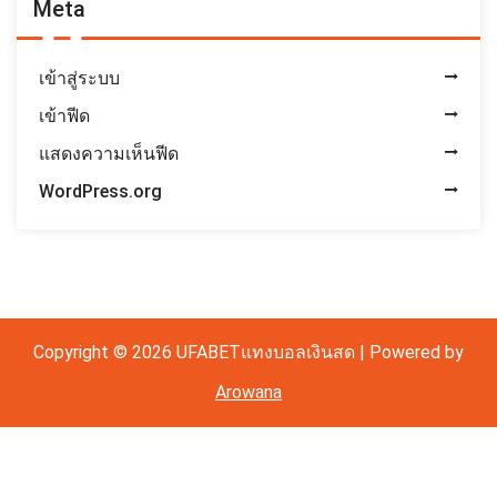
Meta
เข้าสู่ระบบ
เข้าฟีด
แสดงความเห็นฟีด
WordPress.org
Copyright © 2026 UFABETแทงบอลเงินสด | Powered by
Arowana