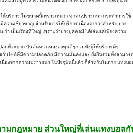
ลปินคนหรือผู้ที่ให้ ความสนใจต้องการ ที่จะทดลองทำการลงทุนได้
ี่เปิดให้บริการ ในขนาดนี้เพราะเหตุว่า ทุกคนปรารถนา กระทำการใช้
็มีความชี่ยวชาญ สำหรับการให้บริการ เนื่องจากว่าสำหรับ บาง
่า เป็นเรื่องที่ใหญ่ เพราะว่าบางบุคคลมิ ได้เล่นแค่เพียงความ
แปลกที่จะบาก บั่นค้นหา แหล่งลงทุนดีๆ รวมทั้งผู้ให้บริการดีๆ
ับเว็บไซต์ที่มีความปลอดภัย มีความมั่นคงและ ยั่งยืนรวมทั้งสามาร
เนื่องจากความปรารถนา ในปัจจุบันนี้แล้ว ก็สำหรับในการ แทงบอ
ตามกฎหมาย ส่วนใหญ่ที่เล่นแทงบอลกั