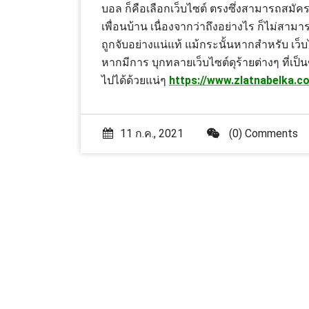
บอล ก็คือเลือกเว็บไซต์ ตรงซึ่งสามารถสมัคร
เพื่อนบ้าน เนื่องจากว่าถึงอย่างไร ก็ไม่สามารถ
ถูกจับอย่างแน่แท้ แม้กระนั้นหากสำหรับ เว็
หากมีการ บุกทลายเว็บไซต์ดุร้ายต่างๆ ที่เป็
ไปได้ด้วยแน่ๆ
https://www.zlatnabelka.c
11 ก.ค., 2021
(0) Comments