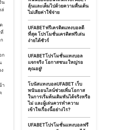
งิน
ลุ้นและเต็มไปด้วยความตื่นเต้น
ล่
ไม่เสียค่าใช้จ่าย
อด
UFABETฟรีเครดิตแทงบอลดี
ี่
ที่สุด โปรโมชั่นเครดิตฟรีเล่น
าก
ง่ายได้ชัวร์
ือก
UFABETโปรโมชั่นแทงบอล
แจกจริง โอกาสชนะใหญ่รอ
น
คุณอยู่!
วง
โบนัสแทงบอลUFABET เว็บ
ข้า
พนันออนไลน์ช่วยเพิ่มโอกาส
ต
ในการเริ่มต้นเดิมพันได้จริงหรือ
ไม่ และผู้เล่นควรทำความ
เข้าใจเรื่องนี้อย่างไร?
UFABETโปรโมชั่นแทงบอลฟรี