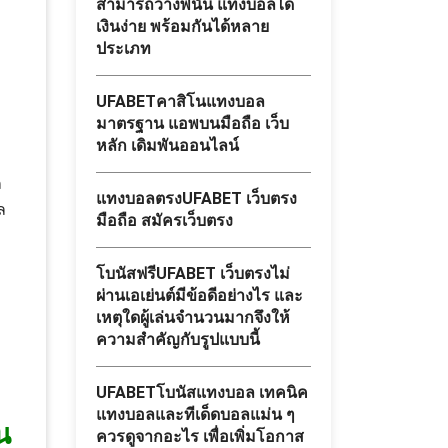
สามารถวางพนัน แทงบอลได้
เงินง่าย พร้อมกันได้หลาย
ประเภท
UFABETคาสิโนแทงบอล
มาตรฐาน แอพบนมือถือ เว็บ
หลัก เดิมพันออนไลน์
ถ
แทงบอลตรงUFABET เว็บตรง
ล
มือถือ สมัครเว็บตรง
โบนัสฟรีUFABET เว็บตรงไม่
ผ่านเอเย่นต์มีข้อดีอย่างไร และ
เหตุใดผู้เล่นจำนวนมากจึงให้
ความสำคัญกับรูปแบบนี้
UFABETโบนัสแทงบอล เทคนิค
แทงบอลและทีเด็ดบอลแม่น ๆ
น
ควรดูจากอะไร เพื่อเพิ่มโอกาส