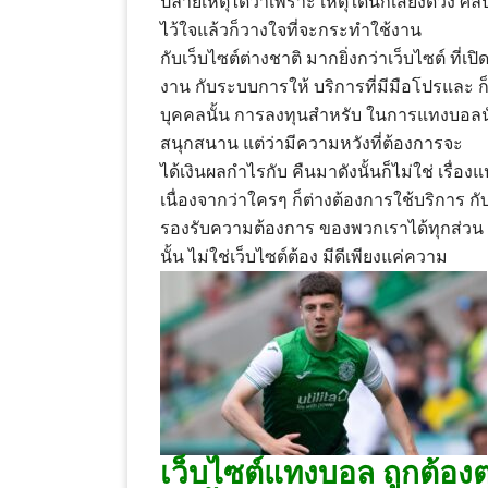
ปลายเหตุได้ว่าเพราะ เหตุใดนักเสี่ยงดวง ศิ
ไว้ใจแล้วก็วางใจที่จะกระทำใช้งาน
กับเว็บไซต์ต่างชาติ มากยิ่งกว่าเว็บไซต์ ท
งาน กับระบบการให้ บริการที่มีมือโปรและ ก
บุคคลนั้น การลงทุนสำหรับ ในการแทงบอลนับว
สนุกสนาน แต่ว่ามีความหวังที่ต้องการจะ
ได้เงินผลกำไรกับ คืนมาดังนั้นก็ไม่ใช่ เรื่อง
เนื่องจากว่าใครๆ ก็ต่างต้องการใช้บริการ ก
รองรับความต้องการ ของพวกเราได้ทุกส่วน 
นั้น ไม่ใช่เว็บไซต์ต้อง มีดีเพียงแค่ความ
เว็บไซต์แทงบอล ถูกต้อง