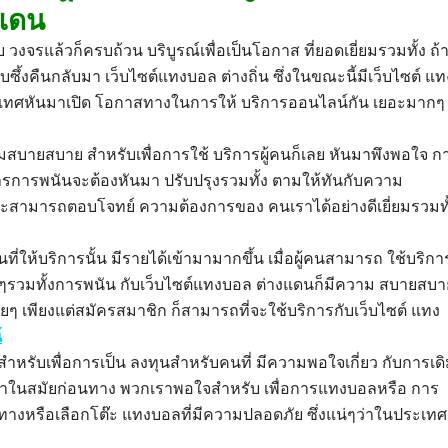
งแดน
งจรแล้วก็ครบถ้วน บริบูรณ์เพื่อเป็นโอกาส ที่ยอดเยี่ยมรวมทั้ง ถ้
้งคืนกลับมา เว็บไซต์แทงบอล ต่างถิ่น ซึ่งในขณะนี้มีเว็บไซต์ แท
ะเทศหันมาเปิด โอกาสทางในการให้ บริการออนไลน์กัน เยอะมากๆ
สบายสบาย สำหรับเพื่อการใช้ บริการผู้คนก็เลย หันมาพึงพอใจ ก
ิการการพนันจะต้องหันมา ปรับปรุงรวมทั้ง ตามให้ทันกับความ
าจะสามารถตอบโจทย์ ความต้องการของ คนเราได้อย่างดีเยี่ยมรวมทั
นที่ให้บริการนั้น มีรายได้เข้ามามากขึ้น เมื่อผู้คนสามารถ ใช้บริกา
ากๆรวมทั้งการพนัน กับเว็บไซต์แทงบอล ต่างแดนก็มีความ สบายสบา
ยๆ เพียงแต่สมัครสมาชิก ก็สามารถที่จะใช้บริการกับเว็บไซต์ แทง
์
่สำหรับเพื่อการเป็น ลงทุนสำหรับคนที่ มีความพอใจเกี่ยว กับการเด
ีว่าในสมัยก่อนทาง พวกเราพอใจสำหรับ เพื่อการแทงบอลหรือ การ
างหรือเลือกโต๊ะ แทงบอลที่มีความปลอดภัย ซึ่งแน่ๆว่าในประเทศ