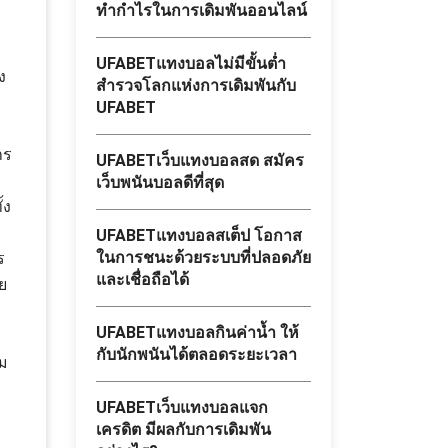
ทำกำไรในการเดิมพันออนไลน์
า
UFABETแทงบอลไม่มีขั้นต่ำ
ง
สำรวจโลกแห่งการเดิมพันกับ
UFABET
าร
UFABETเว็บแทงบอลสด สมัคร
เว็บพนันบอลดีที่สุด
้ง
UFABETแทงบอลสเต็ป โอกาส
ในการชนะด้วยระบบที่ปลอดภัย
ร
และเชื่อถือได้
ย
UFABETแทงบอลกินค่าน้ำ ให้
กับนักพนันได้ตลอดระยะเวลา
ิม
UFABETเว็บแทงบอลแจก
เครดิต มีผลกับการเดิมพัน