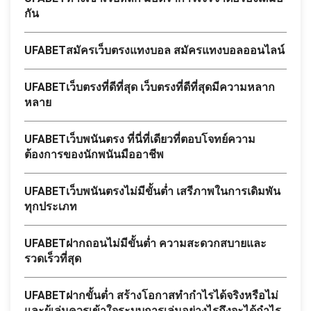
กัน
UFABETสมัครเว็บตรงแทงบอล สมัครแทงบอลออนไลน์
UFABETเว็บตรงที่ดีที่สุด เว็บตรงที่ดีที่สุดมีความหลาก
หลาย
UFABETเว็บพนันตรง ที่นี่ที่เดียวที่ตอบโจทย์ความ
ต้องการของนักพนันมืออาชีพ
UFABETเว็บพนันตรงไม่มีขั้นต่ำ เสรีภาพในการเดิมพัน
ทุกประเภท
UFABETฝากถอนไม่มีขั้นต่ำ ความสะดวกสบายและ
รวดเร็วที่สุด
UFABETฝากขั้นต่ำ สร้างโอกาสทำกำไรได้จริงหรือไม่
และผู้เล่นควรเข้าใจระบบการเล่นอย่างไรถึงจะได้กำไร