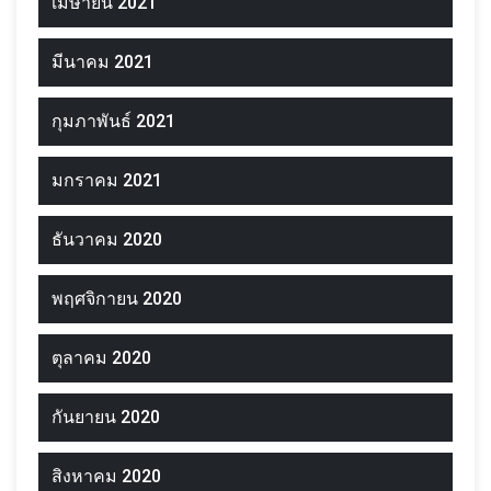
เมษายน 2021
มีนาคม 2021
กุมภาพันธ์ 2021
มกราคม 2021
ธันวาคม 2020
พฤศจิกายน 2020
ตุลาคม 2020
กันยายน 2020
สิงหาคม 2020