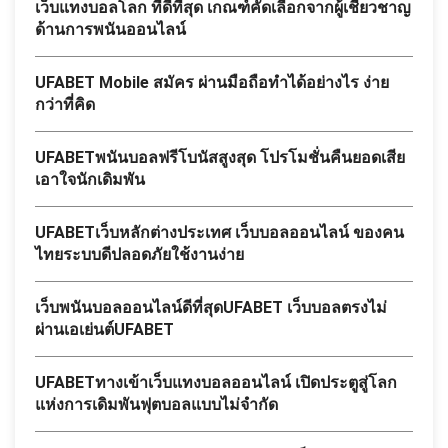
เว็บแทงบอลโลก ที่ดีที่สุด เกณฑ์คัดเลือกจากผู้เชี่ยวชาญ
ด้านการพนันออนไลน์
UFABET Mobile สมัคร ผ่านมือถือทำได้อย่างไร ง่าย
กว่าที่คิด
UFABETพนันบอลฟรีโบนัสสูงสุด โปรโมชั่นคืนยอดเสีย
เอาใจนักเดิมพัน
UFABETเว็บหลักต่างประเทศ เว็บบอลออนไลน์ ของคน
ไทยระบบดีปลอดภัยใช้งานง่าย
เว็บพนันบอลออนไลน์ดีที่สุดUFABET เว็บบอลตรงไม่
ผ่านเอเย่นต์UFABET
UFABETทางเข้าเว็บแทงบอลออนไลน์ เปิดประตูสู่โลก
แห่งการเดิมพันฟุตบอลแบบไม่จำกัด