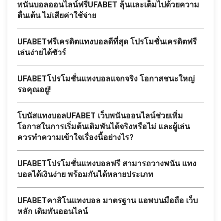
พนันบอลออนไลน์ฟรีUFABET ลุ้นและเต็มไปด้วยความ
ตื่นเต้น ไม่เสียค่าใช้จ่าย
UFABETฟรีเครดิตแทงบอลดีที่สุด โปรโมชั่นเครดิตฟรี
เล่นง่ายได้ชัวร์
UFABETโปรโมชั่นแทงบอลแจกจริง โอกาสชนะใหญ่
รอคุณอยู่!
โบนัสแทงบอลUFABET เว็บพนันออนไลน์ช่วยเพิ่ม
โอกาสในการเริ่มต้นเดิมพันได้จริงหรือไม่ และผู้เล่น
ควรทำความเข้าใจเรื่องนี้อย่างไร?
UFABETโปรโมชั่นแทงบอลฟรี สามารถวางพนัน แทง
บอลได้เงินง่าย พร้อมกันได้หลายประเภท
UFABETคาสิโนแทงบอล มาตรฐาน แอพบนมือถือ เว็บ
หลัก เดิมพันออนไลน์