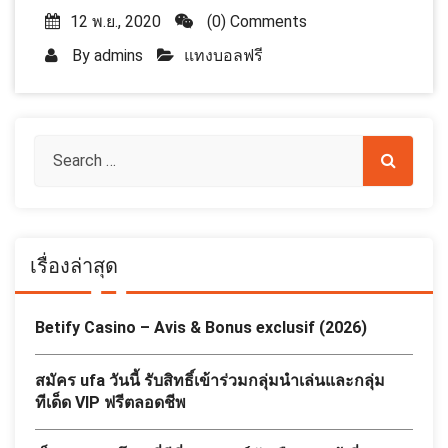
12 พ.ย., 2020
(0) Comments
By
admins
แทงบอลฟรี
เรื่องล่าสุด
Betify Casino – Avis & Bonus exclusif (2026)
สมัคร ufa วันนี้ รับสิทธิ์เข้าร่วมกลุ่มนำเล่นและกลุ่ม
ทีเด็ด VIP ฟรีตลอดชีพ