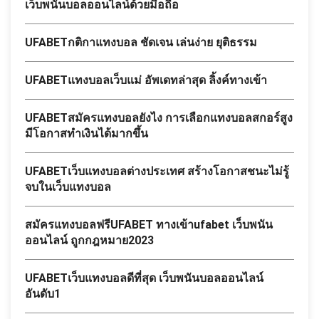
เว็บพนันบอลออนไลน์ด้วยมือถือ
UFABETกติกาแทงบอล ชัดเจน เล่นง่าย ยุติธรรม
UFABETแทงบอลเว็บแม่ อัพเดทล่าสุด ลิ้งค์ทางเข้า
UFABETสมัครแทงบอลยังไง การเลือกแทงบอลสกอร์สูง
มีโอกาสทำเงินได้มากขึ้น
UFABETเว็บแทงบอลต่างประเทศ สร้างโอกาสชนะไม่รู้
จบในเว็บแทงบอล
สมัครแทงบอลฟรีUFABET ทางเข้าufabet เว็บพนัน
ออนไลน์ ถูกกฎหมาย2023
UFABETเว็บแทงบอลดีที่สุด เว็บพนันบอลออนไลน์
อันดับ1