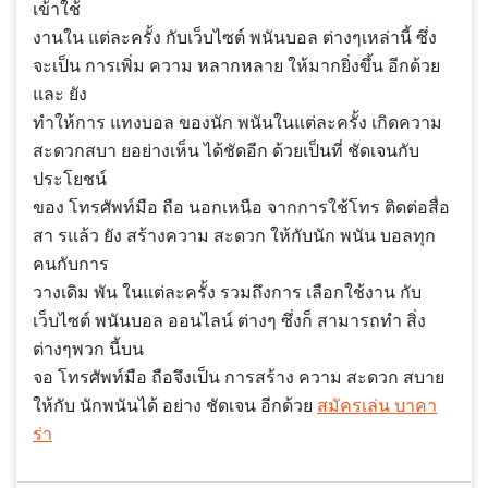
เข้าใช้
งานใน แต่ละครั้ง กับเว็บไซต์ พนันบอล ต่างๆเหล่านี้ ซึ่ง
จะเป็น การเพิ่ม ความ หลากหลาย ให้มากยิ่งขึ้น อีกด้วย
และ ยัง
ทำให้การ แทงบอล ของนัก พนันในแต่ละครั้ง เกิดความ
สะดวกสบา ยอย่างเห็น ได้ชัดอีก ด้วยเป็นที่ ชัดเจนกับ
ประโยชน์
ของ โทรศัพท์มือ ถือ นอกเหนือ จากการใช้โทร ติดต่อสื่อ
สา รแล้ว ยัง สร้างความ สะดวก ให้กับนัก พนัน บอลทุก
คนกับการ
วางเดิม พัน ในแต่ละครั้ง รวมถึงการ เลือกใช้งาน กับ
เว็บไซต์ พนันบอล ออนไลน์ ต่างๆ ซึ่งก็ สามารถทำ สิ่ง
ต่างๆพวก นี้บน
จอ โทรศัพท์มือ ถือจึงเป็น การสร้าง ความ สะดวก สบาย
ให้กับ นักพนันได้ อย่าง ชัดเจน อีกด้วย
สมัครเล่น บาคา
ร่า