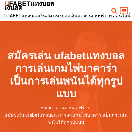
UFABETแทงบอล
Skip
เงินสด
to
UFABETแทงบอลเงินสด แทงบอลเงินสดผ่านเว็บบริการออนไลน์ 24ช
content
สมัครเล่น ufabetแทงบอล
การเล่นเกมไพ่บาคาร่า
เป็นการเล่นพนันได้ทุกรูป
แบบ
Home
แทงบอลฟรี
สมัครเล่น ufabetแทงบอล การเล่นเกมไพ่บาคาร่าเป็นการเล่น
พนันได้ทุกรูปแบบ