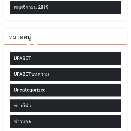
พฤศจิกายน 2019
หมวดหมู่
UFABET
UFABETบทความ
Uncategorized
ข่าวกีฬา
ข่าวบอล