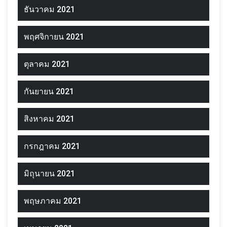
ธันวาคม 2021
พฤศจิกายน 2021
ตุลาคม 2021
กันยายน 2021
สิงหาคม 2021
กรกฎาคม 2021
มิถุนายน 2021
พฤษภาคม 2021