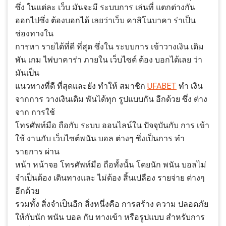
ซึ่ง ในแต่ละ เว็บ มันจะมี ระบบการ เล่นที่ แตกต่างกัน
ออกไปซึ่ง ต้องบอกได้ เลยว่าเว็บ คาสิโนบาคา ร่าเป็น
ช่องทางใน
การหา รายได้ที่ดี ที่สุด ซึ่งใน ระบบการ เข้าวางเงิน เดิม
พัน เกม ไพ่บาคาร่า ภายใน เว็บไซต์ ต้อง บอกได้เลย ว่า
มันเป็น
แนวทางที่ดี ที่สุดและยัง ทำให้ สมาชิก
UFABET
ทำ เงิน
จากการ วางเงินเดิม พันได้ทุก รูปแบบกัน อีกด้วย ซึ่ง ต่าง
จาก การใช้
โทรศัพท์มือ ถือกับ ระบบ ออนไลน์ใน ปัจจุบันกับ การ เข้า
ใช้ งานกับ เว็บไซต์พนัน บอล ต่างๆ ซึ่งเป็นการ ทำ
รายการ ผ่าน
หน้า หน้าจอ โทรศัพท์มือ ถือทั้งนั้น โดยนัก พนัน บอลไม่
จำเป็นต้อง เดินทางและ ไม่ต้อง สิ้นเปลือง รายจ่าย ต่างๆ
อีกด้วย
รวมทั้ง สิ่งจำเป็นอีก สิ่งหนึ่งคือ การสร้าง ความ ปลอดภัย
ให้กับนัก พนัน บอล กับ ทางเข้า หรือรูปแบบ สำหรับการ