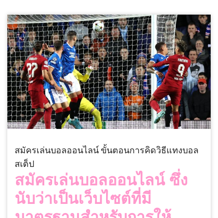
สมัครเล่นบอลออนไลน์ ขั้นตอนการคิดวิธีแทงบอล
สเต็ป
สมัครเล่นบอลออนไลน์ ซึ่ง
นับว่าเป็นเว็บไซต์ที่มี
มาตรฐานสำหรับการให้