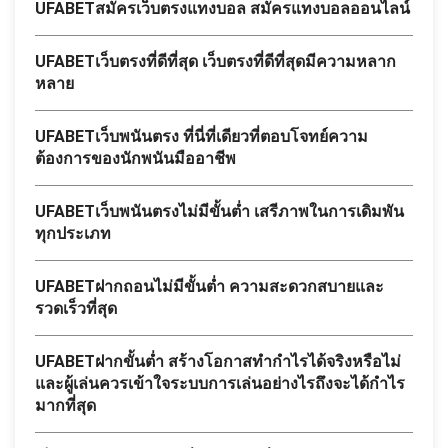
UFABETสมัครเว็บตรงแทงบอล สมัครแทงบอลออนไลน์
UFABETเว็บตรงที่ดีที่สุด เว็บตรงที่ดีที่สุดมีความหลาก
หลาย
UFABETเว็บพนันตรง ที่นี่ที่เดียวที่ตอบโจทย์ความ
ต้องการของนักพนันมืออาชีพ
UFABETเว็บพนันตรงไม่มีขั้นต่ำ เสรีภาพในการเดิมพัน
ทุกประเภท
UFABETฝากถอนไม่มีขั้นต่ำ ความสะดวกสบายและ
รวดเร็วที่สุด
UFABETฝากขั้นต่ำ สร้างโอกาสทำกำไรได้จริงหรือไม่
และผู้เล่นควรเข้าใจระบบการเล่นอย่างไรถึงจะได้กำไร
มากที่สุด