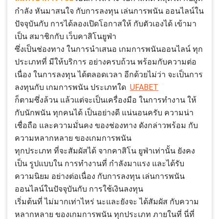
กำลัง หันมาสนใจ กับการลงทุน เล่นการพนัน ออนไลน์ใน
ปัจจุบันกับ การได้ลองเปิดโอกาสให้ กับตัวเองได้ เข้ามา
เป็น สมาชิกกับ เว็บคาสิโนยูฟ่า
ซึ่งเป็นช่องทาง ในการนำเสนอ เกมการพนันออนไลน์ ทุก
ประเภทที่ มีให้บริการ อย่างครบถ้วน พร้อมกับความต่อ
เนื่อง ในการลงทุน ได้ตลอดเวลา อีกด้วยไม่ว่า จะเป็นการ
ลงทุนกับ เกมการพนัน ประเภทใด
UFABET
ก็ตามซึ่งล้วน แล้วแต่จะเป็นเครื่องมือ ในการทำงาน ให้
กับนักพนัน ทุกคนได้ เป็นอย่างดี แน่นอนครับ ความน่า
เชื่อถือ และความมั่นคง ของช่องทาง ดังกล่าวพร้อม กับ
ความหลากหลาย ของเกมการพนัน
ทุกประเภท ที่จะสัมผัสได้ จากคาสิโน ยูฟ่าเท่านั้น
ยังคง
เป็น รูปแบบใน การทำงานที่ กำลังมาแรง และได้รับ
ความนิยม อย่างต่อเนื่อง กับการลงทุน เล่นการพนัน
ออนไลน์ในปัจจุบันกับ การใช้เงินลงทุน
เริ่มต้นที่ ไม่มากเท่าไหร่ นะและยังจะ ได้สัมผัส กับความ
หลากหลาย ของเกมการพนัน ทุกประเภท ภายในที่ นี่ที่