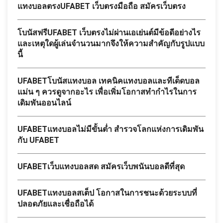
แทงบอลตรงUFABET เว็บตรงมือถือ สมัครเว็บตรง
โบนัสฟรีUFABET เว็บตรงไม่ผ่านเอเย่นต์มีข้อดีอย่างไร
และเหตุใดผู้เล่นจำนวนมากจึงให้ความสำคัญกับรูปแบบ
นี้
UFABETโบนัสแทงบอล เทคนิคแทงบอลและทีเด็ดบอล
แม่น ๆ ควรดูจากอะไร เพื่อเพิ่มโอกาสทำกำไรในการ
เดิมพันออนไลน์
UFABETแทงบอลไม่มีขั้นต่ำ สำรวจโลกแห่งการเดิมพัน
กับ UFABET
UFABETเว็บแทงบอลสด สมัครเว็บพนันบอลดีที่สุด
UFABETแทงบอลสเต็ป โอกาสในการชนะด้วยระบบที่
ปลอดภัยและเชื่อถือได้