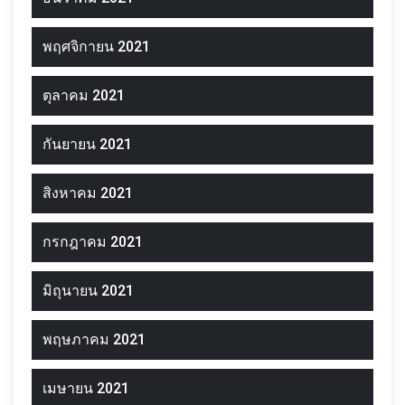
พฤศจิกายน 2021
ตุลาคม 2021
กันยายน 2021
สิงหาคม 2021
กรกฎาคม 2021
มิถุนายน 2021
พฤษภาคม 2021
เมษายน 2021