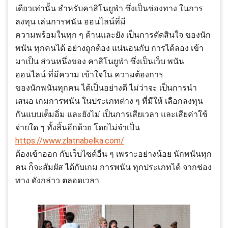
เดียวเท่านั้น สำหรับคาสิโนยูฟ่า ซึ่งเป็นช่องทาง ในการ
ลงทุน เล่นการพนัน ออนไลน์ที่มี
ความพร้อมในทุก ๆ ด้านและยัง เป็นการตัดสินใจ ของนัก
พนัน ทุกคนได้ อย่างถูกต้อง แน่นอนกับ การได้ลอง เข้า
มาเป็น ส่วนหนึ่งของ คาสิโนยูฟ่า ซึ่งเป็นเว็บ พนัน
ออนไลน์ ที่มีความ เข้าใจใน ความต้องการ
ของนักพนันทุกคน ได้เป็นอย่างดี ไม่ว่าจะ เป็นการนำ
เสนอ เกมการพนัน ในประเภทต่าง ๆ ที่มีให้ เลือกลงทุน
กันแบบเต็มอิ่ม และยังไม่ เป็นการเสียเวลา และเสียค่าใช้
จ่ายใด ๆ ทั้งสิ้นอีกด้วย โดยไม่จำเป็น
https://www.zlatnabelka.com/
ต้องเข้าออก กับเว็บไซต์อื่น ๆ เพราะอย่างน้อย นักพนันทุก
คน ก็จะสัมผัส ได้กับเกม การพนัน ทุกประเภทได้ จากช่อง
ทาง ดังกล่าว ตลอดเวลา