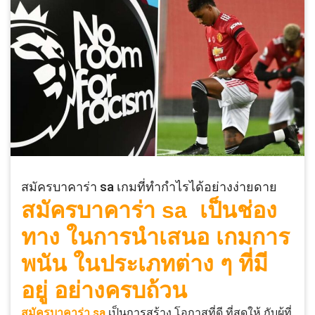
สมัครบาคาร่า sa เกมที่ทำกำไรได้อย่างง่ายดาย
สมัครบาคาร่า sa เป็นช่อง
ทาง ในการนำเสนอ เกมการ
พนัน ในประเภทต่าง ๆ ที่มี
อยู่ อย่างครบถ้วน
สมัครบาคาร่า sa
เป็นการสร้าง โอกาสที่ดี ที่สุดให้ กับผู้ที่