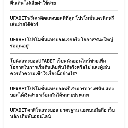
ตื่นเต้น ไม่เสียค่าใช้จ่าย
UFABETฟรีเครดิตแทงบอลดีที่สุด โปรโมชั่นเครดิตฟรี
เล่นง่ายได้ชัวร์
UFABETโปรโมชั่นแทงบอลแจกจริง โอกาสชนะใหญ่
รอคุณอยู่!
โบนัสแทงบอลUFABET เว็บพนันออนไลน์ช่วยเพิ่ม
โอกาสในการเริ่มต้นเดิมพันได้จริงหรือไม่ และผู้เล่น
ควรทำความเข้าใจเรื่องนี้อย่างไร?
UFABETโปรโมชั่นแทงบอลฟรี สามารถวางพนัน แทง
บอลได้เงินง่าย พร้อมกันได้หลายประเภท
UFABETคาสิโนแทงบอล มาตรฐาน แอพบนมือถือ เว็บ
หลัก เดิมพันออนไลน์