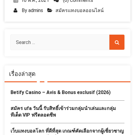
16 พ.ค., 2021
(0) Comments
By
admins
สมัครแทงบอลออนไลน์
เรื่องล่าสุด
Betify Casino – Avis & Bonus exclusif (2026)
สมัคร ufa วันนี้ รับสิทธิ์เข้าร่วมกลุ่มนำเล่นและกลุ่ม
ทีเด็ด VIP ฟรีตลอดชีพ
เว็บแทงบอลโลก ที่ดีที่สุด เกณฑ์คัดเลือกจากผู้เชี่ยวชาญ