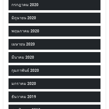
กรกฎาคม 2020
มิถุนายน 2020
พฤษภาคม 2020
เมษายน 2020
มีนาคม 2020
กุมภาพันธ์ 2020
มกราคม 2020
ธันวาคม 2019