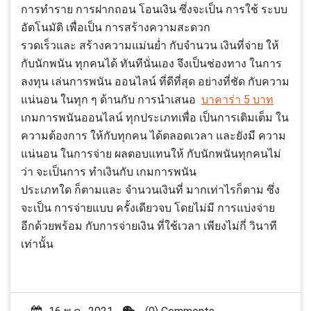
การทำราย การฝากถอน โอนเงิน ซึ่งจะเป็น การใช้ ระบบ
อัตโนมัติ เพื่อเป็น การสร้างความสะดวก
รวดเร็วและ สร้างความแม่นย่ำ กับจำนวน เงินที่จ่าย ให้
กับนักพนัน ทุกคนได้ ทันทีนั่นเอง
จึงเป็นช่องทาง ในการ
ลงทุน เล่นการพนัน ออนไลน์ ที่ดีที่สุด อย่างที่ชัด กับความ
แน่นอน ในทุก ๆ ด้านกับ การนำเสนอ
บาคาร่า 5 บาท
เกมการพนันออนไลน์ ทุกประเภทเพื่อ เป็นการเติมเต็ม ใน
ความต้องการ ให้กับทุกคน ได้ตลอดเวลา และยังมี ความ
แน่นอน ในการจ่าย ผลตอบแทนให้ กับนักพนันทุกคนไม่
ว่า จะเป็นการ ทำเงินกับ เกมการพนัน
ประเภทใด ก็ตามและ จำนวนเงินที่ มากเท่าไรก็ตาม ซึ่ง
จะเป็น การจ่ายแบบ ครั้งเดียวจบ โดยไม่มี การแบ่งจ่าย
อีกด้วยพร้อม กับการจ่ายเงิน ที่ใช้เวลา เพียงไม่กี่ วินาที
เท่านั้น