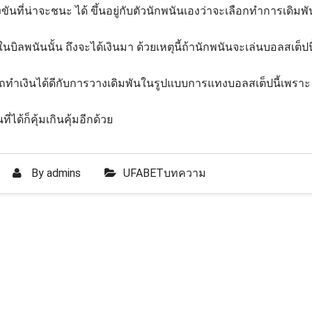
ันที่น่าจะชนะ ได้ ขึ้นอยู่กับตัวนักพนันเองว่าจะเลือกทำการเดิมพัน
่ในบิลพนันนั้น ถึงจะได้เงินมา ด้วยเหตุนี้ถ้านักพนันจะเล่นบอลสเต็ปนี
ารถทำเงินได้ดีกับการวางเดิมพันในรูปแบบการแทงบอลสเต็ปนี้เพราะ
ได้ก็คุ้มเกินคุ้มอีกด้วย
By
admins
UFABETบทความ