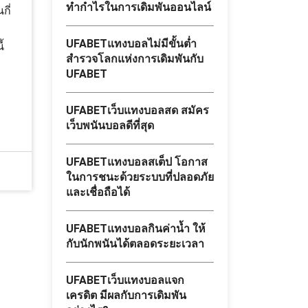
ทำกำไรในการเดิมพันออนไลน์
กี่
UFABETแทงบอลไม่มีขั้นต่ำ
้
สำรวจโลกแห่งการเดิมพันกับ
UFABET
UFABETเว็บแทงบอลสด สมัคร
เว็บพนันบอลดีที่สุด
UFABETแทงบอลสเต็ป โอกาส
ในการชนะด้วยระบบที่ปลอดภัย
และเชื่อถือได้
UFABETแทงบอลกินค่าน้ำ ให้
กับนักพนันได้ตลอดระยะเวลา
UFABETเว็บแทงบอลแจก
เครดิต มีผลกับการเดิมพัน