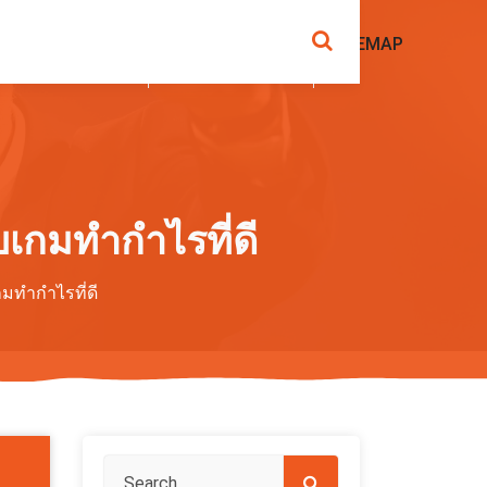
ว็บไซต์ไหนดีที่สุด
แทงบอลไม่มีขั้นต่ำ
SITEMAP
็บเกมทำกำไรที่ดี
กมทำกำไรที่ดี