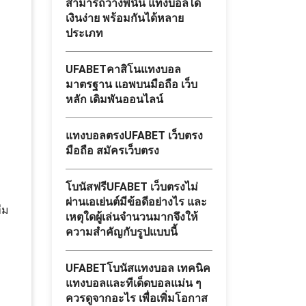
สามารถวางพนัน แทงบอลได้
เงินง่าย พร้อมกันได้หลาย
ประเภท
UFABETคาสิโนแทงบอล
มาตรฐาน แอพบนมือถือ เว็บ
หลัก เดิมพันออนไลน์
แทงบอลตรงUFABET เว็บตรง
มือถือ สมัครเว็บตรง
โบนัสฟรีUFABET เว็บตรงไม่
ผ่านเอเย่นต์มีข้อดีอย่างไร และ
ีม
เหตุใดผู้เล่นจำนวนมากจึงให้
ความสำคัญกับรูปแบบนี้
UFABETโบนัสแทงบอล เทคนิค
แทงบอลและทีเด็ดบอลแม่น ๆ
ควรดูจากอะไร เพื่อเพิ่มโอกาส