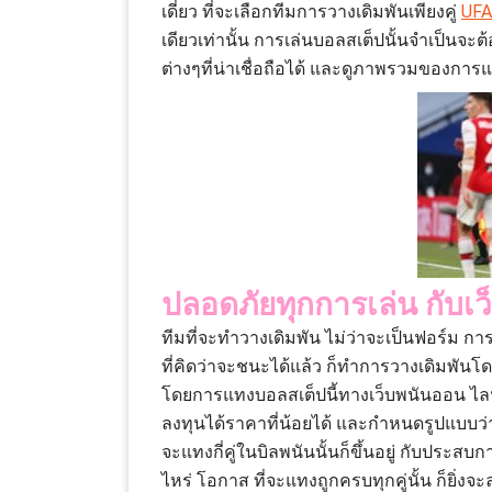
เดี่ยว ที่จะเลือกทีมการวางเดิมพันเพียงคู่
UF
เดียวเท่านั้น การเล่นบอลสเต็ปนั้นจำเป็น
ต่างๆที่น่าเชื่อถือได้ และดูภาพรวมของการ
ปลอดภัยทุกการเล่น กับเว
ทีมที่จะทำวางเดิมพัน ไม่ว่าจะเป็นฟอร์ม ก
ที่คิดว่าจะชนะได้แล้ว ก็ทำการวางเดิมพัน
โดยการแทงบอลสเต็ปนี้ทางเว็บพนันออน ไลน์
ลงทุนได้ราคาที่น้อยได้ และกำหนดรูปแบบว
จะแทงกี่คู่ในบิลพนันนั้นก็ขึ้นอยู่ กับประ
ไหร่ โอกาส ที่จะแทงถูกครบทุกคู่นั้น ก็ยิ่งจ