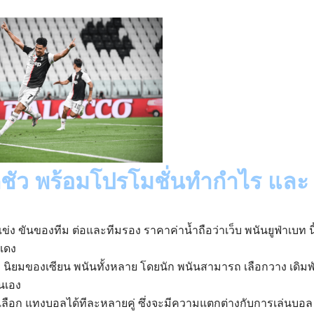
ูกชัว พร้อมโปรโมชั่นทำกำไร และ
ข่ง ขันของทีม ต่อและทีมรอง ราคาค่าน้ำถือว่าเว็บ พนันยูฟ่าเบท นี
ำแดง
นที่ นิยมของเซียน พนันทั้งหลาย โดยนัก พนันสามารถ เลือกวาง เดิมพ
้นเอง
ถเลือก แทงบอลได้ทีละหลายคู่ ซึ่งจะมีความแตกต่างกับการเล่นบอล