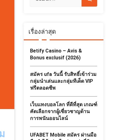
เรื่องล่าสุด
Betify Casino – Avis &
Bonus exclusif (2026)
สมัคร ufa วันนี้ รับสิทธิ์เข้าร่วม
กลุ่มนำเล่นและกลุ่มทีเด็ด VIP
ฟรีตลอดชีพ
เว็บแทงบอลโลก ที่ดีที่สุด เกณฑ์
คัดเลือกจากผู้เชี่ยวชาญด้าน
การพนันออนไลน์
กม
UFABET Mobile สมัคร ผ่านมือ