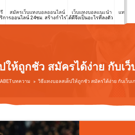
รี
สมัครเว็บแทงบอลออนไลน์
เว็บแทงบอลแนะนำ
แทงบอลเ
ารออนไลน์ 24ชม. สร้างกำไรได้ดีจึงเป็นอะไรที่ลงตัว
ให้ถูกชัว สมัครได้ง่าย กับเว
FABETบทความ
วิธีแทงบอลสเต็ปให้ถูกชัว สมัครได้ง่าย กับเว็บเ