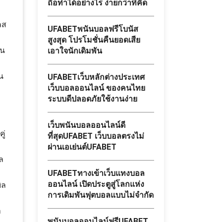
ถือทำได้อย่างไร ง่ายกว่าที่คิด
ลส
UFABETพนันบอลฟรีโบนัส
สูงสุด โปรโมชั่นคืนยอดเสีย
ัน
เอาใจนักเดิมพัน
อน
UFABETเว็บหลักต่างประเทศ
เว็บบอลออนไลน์ ของคนไทย
ระบบดีปลอดภัยใช้งานง่าย
เว็บพนันบอลออนไลน์ดี
ู่
ที่สุดUFABET เว็บบอลตรงไม่
ผ่านเอเย่นต์UFABET
ล
UFABETทางเข้าเว็บแทงบอล
ออนไลน์ เปิดประตูสู่โลกแห่ง
ิล
การเดิมพันฟุตบอลแบบไม่จำกัด
า
พนันบอลออนไลน์ฟรีUFABET