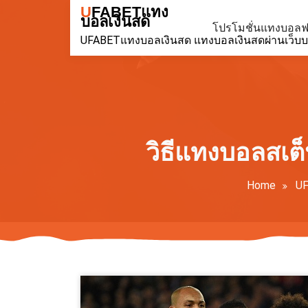
Skip
UFABETแทง
บอลเงินสด
to
โปรโมชั่นแทงบอลฟ
UFABETแทงบอลเงินสด แทงบอลเงินสดผ่านเว็บบริก
content
วิธีแทงบอลสเต็ป
Home
U