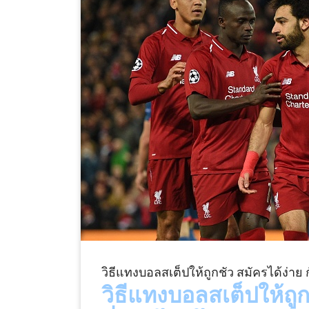
วิธีแทงบอลสเต็ปให้ถูกชัว สมัครได้ง่าย 
วิธีแทงบอลสเต็ปให้ถูก