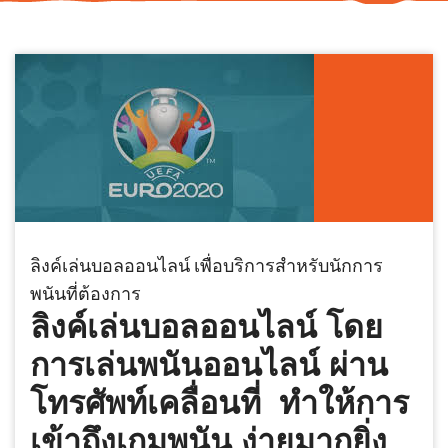
ลิงค์เล่นบอลออนไลน์ เพื่อบริการสำหรับนักการ
พนันที่ต้องการ
ลิงค์เล่นบอลออนไลน์ โดย
การเล่นพนันออนไลน์ ผ่าน
โทรศัพท์เคลื่อนที่ ทำให้การ
เข้าถึงเกมพนัน ง่ายมากยิ่ง