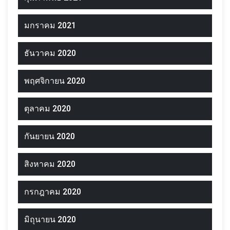
มกราคม 2021
ธันวาคม 2020
พฤศจิกายน 2020
ตุลาคม 2020
กันยายน 2020
สิงหาคม 2020
กรกฎาคม 2020
มิถุนายน 2020