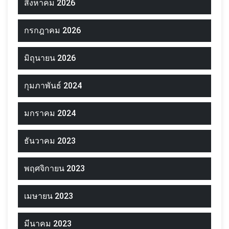
สิงหาคม 2026
กรกฎาคม 2026
มิถุนายน 2026
กุมภาพันธ์ 2024
มกราคม 2024
ธันวาคม 2023
พฤศจิกายน 2023
เมษายน 2023
มีนาคม 2023