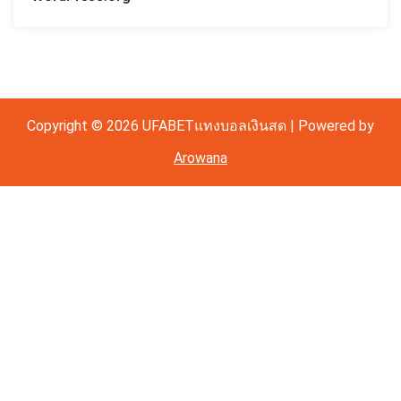
Copyright © 2026 UFABETแทงบอลเงินสด | Powered by
Arowana