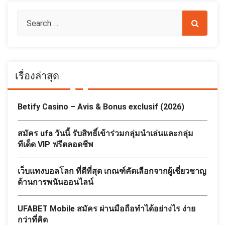
เรื่องล่าสุด
Betify Casino – Avis & Bonus exclusif (2026)
สมัคร ufa วันนี้ รับสิทธิ์เข้าร่วมกลุ่มนำเล่นและกลุ่ม
ทีเด็ด VIP ฟรีตลอดชีพ
เว็บแทงบอลโลก ที่ดีที่สุด เกณฑ์คัดเลือกจากผู้เชี่ยวชาญ
ด้านการพนันออนไลน์
UFABET Mobile สมัคร ผ่านมือถือทำได้อย่างไร ง่าย
กว่าที่คิด