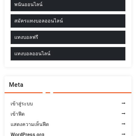
พนันออนไลน์
สมัครแทงบอลออนไลน์
แทงบอลฟรี
แทงบอลออนไลน์
Meta
เข้าสู่ระบบ
เข้าฟีด
แสดงความเห็นฟีด
WordPress.org