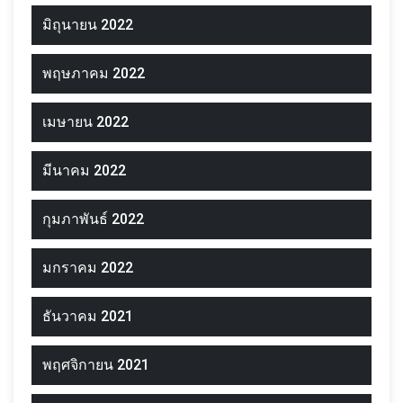
มิถุนายน 2022
พฤษภาคม 2022
เมษายน 2022
มีนาคม 2022
กุมภาพันธ์ 2022
มกราคม 2022
ธันวาคม 2021
พฤศจิกายน 2021