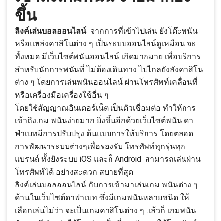
ขึ้น
ลิงค์เล่นบอลออนไลน์
จากการที่เข้าไปเล่น ยังโต๊ะพนัน
หรือแหล่งคาสิโนต่าง ๆ เป็นระบบออนไลน์ดูเหมือน จะ
ทั้งหมด มีเว็บไซต์พนันออนไลน์ เกิดมากมาย เพื่อบริการ
สำหรับนักการพนันที่ ไม่ต้องเดินทาง ไปไกลยังลังคาสิโน
ต่าง ๆ โดยการเล่นพนันออนไลน์ ผ่านโทรศัพท์เคลื่อนที่
หรือเครื่องมือเครื่องใช้อื่น ๆ
โดยใช้สัญญาณอินเตอร์เน็ต เป็นตัวเชื่อมต่อ ทำให้การ
เข้าถึงเกม พนันง่ายมาก ยิ่งขึ้นอีกด้วยเว็บไซต์พนัน ดา
ฟ่าเบทมีการปรับปรุง ต้นแบบการให้บริการ โดยตลอด
การพัฒนาระบบต่างๆเพื่อรองรับ โทรศัพท์ทุกรุ่นทุก
แบรนด์ ทั้งยังระบบ iOS และก็ Android สามารถเล่นผ่าน
โทรศัพท์ได้ อย่างสะดวก สบายที่สุด
ลิงค์เล่นบอลออนไลน์ กับการเข้ามาเล่นเกม พนันต่าง ๆ
ด้านในเว็บไซต์ดาฟาเบท ซึ่งมีเกมพนันหลายชนิด ให้
เลือกเล่นไม่ว่า จะเป็นเกมคาสิโนต่าง ๆ แล้วก็ เกมพนัน