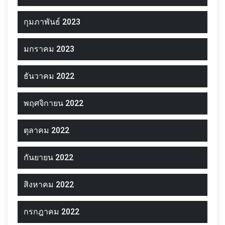
กุมภาพันธ์ 2023
มกราคม 2023
ธันวาคม 2022
พฤศจิกายน 2022
ตุลาคม 2022
กันยายน 2022
สิงหาคม 2022
กรกฎาคม 2022