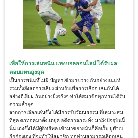
เพื่อให้การเล่นพนัน แทงบอลออนไลน์ ได้รับผล
ตอบแทนสูงสุด
เป็นการพนันที่ไม่มี ปัญหาเข้ามาขวาง กันอย่างแน่แท้
รวมทั้งยังลดการเสี่ยง สำหรับเพื่อการเลือก เล่นกันได้
อย่างดีเยี่ยม กันอย่างยิ่งจริงๆ ทำให้สมาชิกทุกท่านได้รับ
ความล้ำยุค
จากการเลือกเล่นซึ่ง ได้มีการรับวัฒนธรรม ที่เหมาะสม
ที่สุด ตกทอดมาตั้งแต่ยุค อดีตกาลกระทั่ง มาถึงปัจจุบันนี้
นั่น เองซึ่งได้มีผู้อิทธิพล เข้ามาขยายมันก็คือเว็บ ยูฟ่าเบ
กึกก้องเอง ที่จะทำให้สมาชิก ทุกท่านสามารถเลือกเล่น