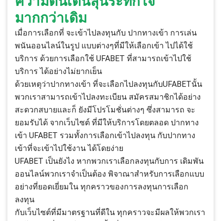
ความตื่นเต้นลุ้นระทึกใจ
มากกว่าเดิม
เมื่อการเลือกที่ จะเข้าไปลงทุนกับ ปากทางเข้า การเล่น
พนันออนไลน์ในรูป แบบต่างๆที่มีให้เลือกเข้า ไปได้ใช้
บริการ ด้วยการเลือกใช้ UFABET ที่สามารถเข้าไปใช้
บริการ ได้อย่างไม่ยากเย็น
ด้วยเหตุว่าปากทางเข้า ที่จะเลือกไปลงทุนกับUFABETนั้น
พวกเราสามารถเข้าไปลงทะเบียน สมัครสมาชิกได้อย่าง
สะดวกสบายและก็ ยังมีโปรโมชั่นต่างๆ ซึ่งสามารถ จะ
ยอมรับได้ จากเว็บไซต์ ที่มีให้บริการโดยตลอด ปากทาง
เข้า UFABET รวมทั้งการเลือกเข้าไปลงทุน กับปากทาง
เข้าที่จะเข้าไปใช้งาน ได้โดยง่าย
UFABET เป็นยังไง หากพวกเราเลือกลงทุนกับการ เดิมพัน
ออนไลน์พวกเราจำเป็นต้อง พิจาณาสำหรับการเลือกแบบ
อย่างที่ยอดเยี่ยมใน ทุกคราวของการลงทุนการเลือก
ลงทุน
กับเว็บไซต์ที่มีมาตรฐานที่ดีใน ทุกคราวจะมีผลให้พวกเรา