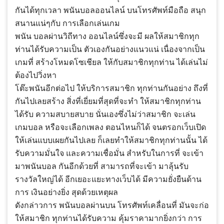
กันได้ทุกเวลา พนันบอลออนไลน์ บนโทรศัพท์มือถือ สนุก
สนานแน่ๆกับ การเลือกเล่นเกม
พนัน บอลผ่านวิถีทาง ออนไลน์ซึ่งจะมี ผลให้สมาชิกทุก
ท่านได้รับความเป็น ตัวเองกันอย่างแนวแน่ เนื่องจากเป็น
เกมที่ สร้างโหมดโซเชียล ให้กับสมาชิกทุกท่าน ได้เล่นไม่
ต้องไปวิ่งหา
โต๊ะพนันอีกต่อไป ให้บริการสมาชิก ทุกท่านกันอย่าง ถึงที่
กันไปเลยสร้าง สิ่งที่เยี่ยมที่สุดที่จะทำ ให้สมาชิกทุกท่าน
ได้รับ ความสบายสบาย นั่นเองซึ่งไม่ว่าสมาชิก จะเล่น
เกมบอล หรือจะเลือกเพลง ตอนไหนก็ได้ จนตรอกเว็บเปิด
ให้เล่นแบบเผยกันไปเลย ก็เลยทำให้สมาชิกทุกท่านนั้น ได้
รับความมั่นใจ และความเชื่อมั่น สำหรับในการที่ จะเข้า
มาพนันบอล กันอีกด้วยที่ สามารถที่จะเข้า มาลุ้นรับ
รางวัลใหญ่ได้ อีกเยอะแยะทางเว็บได้ มีความยั่งยืนด้าน
การ เงินอย่างยิ่ง สุดด้วยเหตุผล
ดังกล่าวการ พนันบอลผ่านบน โทรศัพท์เคลื่อนที่ มันจะก่อ
ให้สมาชิก ทุกท่านได้รับความ คุ้มราคามากยิ่งกว่า การ