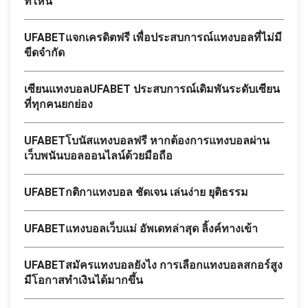
ที่ไหน
UFABETแจกเครดิตฟรี เพื่อประสบการณ์แทงบอลที่ไม่มี
ขีดจำกัด
เซียนแทงบอลUFABET ประสบการณ์เดิมพันระดับเซียน
ที่ทุกคนยกย่อง
UFABETโบนัสแทงบอลฟรี หากต้องการแทงบอลผ่าน
เว็บพนันบอลออนไลน์ด้วยมือถือ
UFABETกติกาแทงบอล ชัดเจน เล่นง่าย ยุติธรรม
UFABETแทงบอลเว็บแม่ อัพเดทล่าสุด ลิ้งค์ทางเข้า
UFABETสมัครแทงบอลยังไง การเลือกแทงบอลสกอร์สูง
มีโอกาสทำเงินได้มากขึ้น