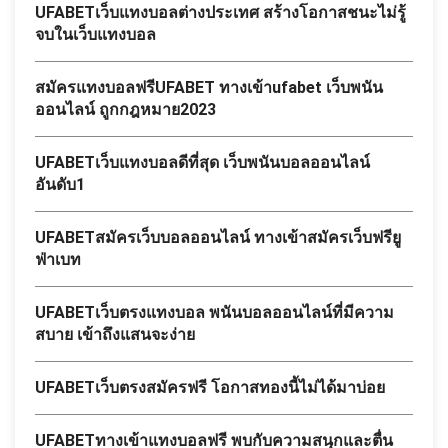
UFABETเว็บแทงบอลต่างประเทศ สร้างโอกาสชนะไม่รู้
จบในเว็บแทงบอล
สมัครแทงบอลฟรีUFABET ทางเข้าufabet เว็บพนัน
ออนไลน์ ถูกกฎหมาย2023
UFABETเว็บแทงบอลดีที่สุด เว็บพนันบอลออนไลน์
อันดับ1
UFABETสมัครเว็บบอลออนไลน์ ทางเข้าสมัครเว็บฟรียู
ฟ่าเบท
UFABETเว็บตรงแทงบอล พนันบอลออนไลน์ที่มีความ
สบาย เข้าถึงแสนจะง่าย
UFABETเว็บตรงสมัครฟรี โอกาสทองนี้ไม่ได้มาบ่อย
UFABETทางเข้าแทงบอลฟรี พบกับความสนุกและตื่น