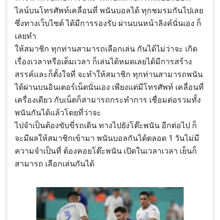
ไลน์บนโทรศัพท์เคลื่อนที่ พนันบอลได้ ทุกชมรมกันไปเลย
ซึ่งทางเว็บไซต์ ได้มีการรองรับ ผ่านบนหน้าลิงค์นั่นเอง ก็
เลยทำ
ให้สมาชิก ทุกท่านสามารถเลือกเล่น กันได้ไม่ว่าจะ เกิด
เรื่องเวลาหรือเต็มเวลา ก็เล่นได้หมดเลยได้มีการสร้าง
สรรค์และก็ตั้งใจที่ จะทำให้สมาชิก ทุกท่านสามารถพนัน
ได้ผ่านบนอินเตอร์เน็ตนั่นเอง เพียงแต่มีโทรศัพท์ เคลื่อนที่
เครื่องเดียว กับเน็ตก็สามารถกระทำการ เชื่อมต่อรวมทั้ง
พนันกันได้แล้วโดยที่ว่าจะ
ไปจำเป็นต้องขับขี่รถเดิน ทางไปยังโต๊ะพนัน อีกต่อไป ก็
จะมีผลให้สมาชิกเข้ามา พนันบอลกันได้ตลอด 1 วันไม่มี
ความจำเป็นที่ ต้องคอยโต๊ะพนัน เปิดในเวลาเวลา เย็นก็
สามารถ เลือกเล่นกันได้