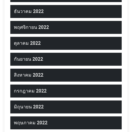
ธันวาคม 2022
พฤศจิกายน 2022
ตุลาคม 2022
กันยายน 2022
สิงหาคม 2022
กรกฎาคม 2022
มิถุนายน 2022
พฤษภาคม 2022