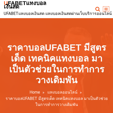
UFABETแทงบอล
Skip
เงินสด
to
UFABETแทงบอลเงินสด แทงบอลเงินสดผ่านเว็บบริการออนไลน์ 24ช
content
ราคาบอลUFABET มีสูตร
เด็ด เทคนิคแทงบอล มา
เป็นตัวช่วยในการทำการ
วางเดิมพัน
Home
แทงบอลออนไลน์
ราคาบอลUFABET มีสูตรเด็ด เทคนิคแทงบอล มาเป็นตัวช่วย
ในการทำการวางเดิมพัน