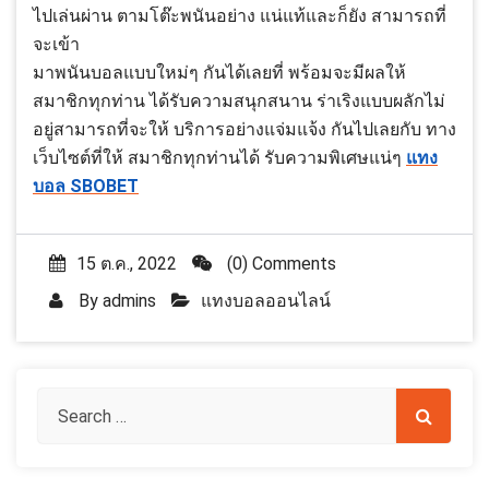
ไปเล่นผ่าน ตามโต๊ะพนันอย่าง แน่แท้และก็ยัง สามารถที่
จะเข้า
มาพนันบอลแบบใหม่ๆ กันได้เลยที่ พร้อมจะมีผลให้
สมาชิกทุกท่าน ได้รับความสนุกสนาน ร่าเริงแบบผลักไม่
อยู่สามารถที่จะให้ บริการอย่างแจ่มแจ้ง กันไปเลยกับ ทาง
เว็บไซต์ที่ให้ สมาชิกทุกท่านได้ รับความพิเศษแน่ๆ
แทง
บอล SBOBET
15 ต.ค., 2022
(0) Comments
By
admins
แทงบอลออนไลน์