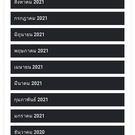
สิงหาคม 2021
กรกฎาคม 2021
มิถุนายน 2021
พฤษภาคม 2021
เมษายน 2021
มีนาคม 2021
กุมภาพันธ์ 2021
มกราคม 2021
ธันวาคม 2020