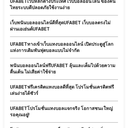
UFABETเว็บหลักต่างประเทศ เว็บบอลออนไลน์ ของคน
ไทยระบบดีปลอดภัยใช้งานง่าย
เว็บพนันบอลออนไลน์ดีที่สุดUFABET เว็บบอลตรงไม่
ผ่านเอเย่นต์UFABET
UFABETทางเข้าเว็บแทงบอลออนไลน์ เปิดประตูสู่โลก
แห่งการเดิมพันฟุตบอลแบบไม่จำกัด
พนันบอลออนไลน์ฟรีUFABET ลุ้นและเต็มไปด้วยความ
ตื่นเต้น ไม่เสียค่าใช้จ่าย
UFABETฟรีเครดิตแทงบอลดีที่สุด โปรโมชั่นเครดิตฟรี
เล่นง่ายได้ชัวร์
UFABETโปรโมชั่นแทงบอลแจกจริง โอกาสชนะใหญ่
รอคุณอยู่!