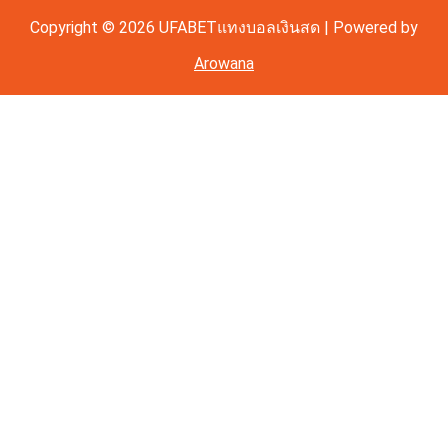
Copyright © 2026 UFABETแทงบอลเงินสด | Powered by
Arowana