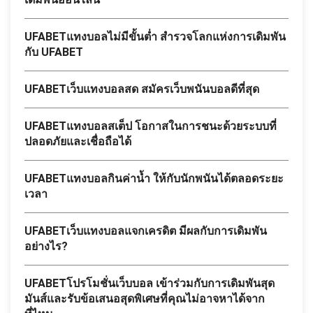
UFABETแทงบอลไม่มีขั้นต่ำ สำรวจโลกแห่งการเดิมพัน
กับ UFABET
UFABETเว็บแทงบอลสด สมัครเว็บพนันบอลดีที่สุด
UFABETแทงบอลสเต็ป โอกาสในการชนะด้วยระบบที่
ปลอดภัยและเชื่อถือได้
UFABETแทงบอลกินค่าน้ำ ให้กับนักพนันได้ตลอดระยะ
เวลา
UFABETเว็บแทงบอลแจกเครดิต มีผลกับการเดิมพัน
อย่างไร?
UFABETโปรโมชั่นเว็บบอล เข้าร่วมกับการเดิมพันสุด
มันส์และรับข้อเสนอสุดพิเศษที่คุณไม่อาจหาได้จาก