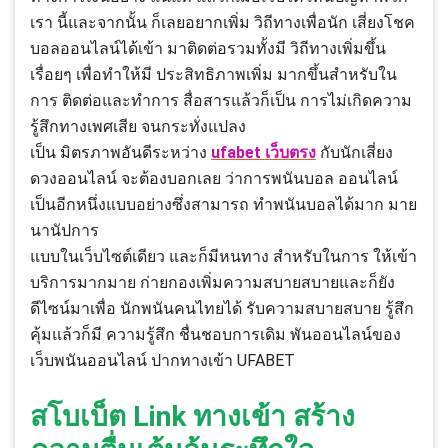
เรา นี้และจากนั้น ก็เลยอยากเพิ่ม วิถีทางเพื่อนัก เสี่ยงโชค
บอลออนไลน์ได้เข้า มาติดต่อรวมทั้งมี วิถีทางเพิ่มขึ้น
เรื่อยๆ เพื่อทำให้มี ประสิทธิภาพเพิ่ม มากขึ้นสำหรับใน
การ ติดต่อและทำการ สื่อสารแล้วก็เป็น การไม่เกิดความ
รู้สึกทางเพศเสีย จนกระทั่งแปลง
เป็น มิตรภาพอันดีระหว่าง
ufabet เว็บตรง
กับนักเสี่ยง
ดวงออนไลน์ จะต้องบอกเลย ว่าการพนันบอล ออนไลน์
เป็นอีกหนึ่งแบบอย่างซึ่งสามารถ ทำพนันบอลได้มาก มาย
นานัปการ
แบบในเว็บไซต์เดียว และก็มีหนทาง สำหรับในการ ให้เข้า
บริการมากมาย ก่ายกองเพิ่มความสบายสบายและก็ยัง
ดีไซน์มาเพื่อ นักพนันคนไทยได้ รับความสบายสบาย รู้สึก
คุ้มแล้วก็มี ความรู้สึก ชื่นชอบการเดิม พันออนไลน์ของ
เว็บพนันออนไลน์ ปากทางเข้า UFABET
สโบเบ็ต Link ทางเข้า สร้าง