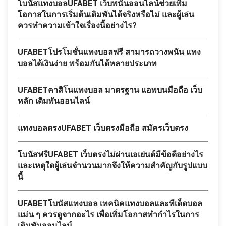
โบนัสแทงบอลUFABET เว็บพนันออนไลน์ช่วยเพิ่ม
โอกาสในการเริ่มต้นเดิมพันได้จริงหรือไม่ และผู้เล่น
ควรทำความเข้าใจเรื่องนี้อย่างไร?
UFABETโปรโมชั่นแทงบอลฟรี สามารถวางพนัน แทง
บอลได้เงินง่าย พร้อมกันได้หลายประเภท
UFABETคาสิโนแทงบอล มาตรฐาน แอพบนมือถือ เว็บ
หลัก เดิมพันออนไลน์
แทงบอลตรงUFABET เว็บตรงมือถือ สมัครเว็บตรง
โบนัสฟรีUFABET เว็บตรงไม่ผ่านเอเย่นต์มีข้อดีอย่างไร
และเหตุใดผู้เล่นจำนวนมากจึงให้ความสำคัญกับรูปแบบ
นี้
UFABETโบนัสแทงบอล เทคนิคแทงบอลและทีเด็ดบอล
แม่น ๆ ควรดูจากอะไร เพื่อเพิ่มโอกาสทำกำไรในการ
เดิมพันออนไลน์