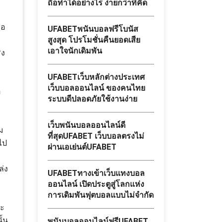
ถือทำได้อย่างไร ง่ายกว่าที่คิด
่อ
UFABETพนันบอลฟรีโบนัส
สูงสุด โปรโมชั่นคืนยอดเสีย
เอาใจนักเดิมพัน
ิง
UFABETเว็บหลักต่างประเทศ
เว็บบอลออนไลน์ ของคนไทย
อ
ระบบดีปลอดภัยใช้งานง่าย
เว็บพนันบอลออนไลน์ดี
ม
ที่สุดUFABET เว็บบอลตรงไม่
ไป
ผ่านเอเย่นต์UFABET
ล่ง
UFABETทางเข้าเว็บแทงบอล
ออนไลน์ เปิดประตูสู่โลกแห่ง
การเดิมพันฟุตบอลแบบไม่จำกัด
ละ
ั้น
พนันบอลออนไลน์ฟรีUFABET