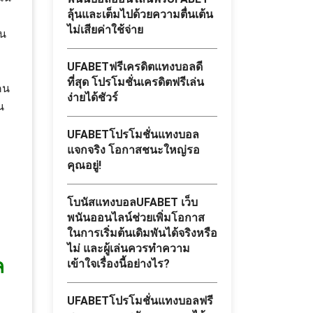
ลุ้นและเต็มไปด้วยความตื่นเต้น
ไม่เสียค่าใช้จ่าย
้น
UFABETฟรีเครดิตแทงบอลดี
ที่สุด โปรโมชั่นเครดิตฟรีเล่น
คน
ง่ายได้ชัวร์
น
UFABETโปรโมชั่นแทงบอล
แจกจริง โอกาสชนะใหญ่รอ
คุณอยู่!
โบนัสแทงบอลUFABET เว็บ
พนันออนไลน์ช่วยเพิ่มโอกาส
ในการเริ่มต้นเดิมพันได้จริงหรือ
ไม่ และผู้เล่นควรทำความ
ล
เข้าใจเรื่องนี้อย่างไร?
UFABETโปรโมชั่นแทงบอลฟรี