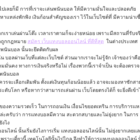
๊งไปเลยก็มี การที่เราจะเล่นพนันบอล ให้มีความมั่นใจและปลอดภัย
แหล่งพักพิง เงินก้อนสำคัญของเรา ไว้ในเว็บไซต์ที่ มีความน่าเชื
เราเล่นผ่านโต๊ะ เวลาเราตามก็จะง่ายหน่อย เพราะมีสถานที่รับจร
อลถูกกฎหมาย
สมัคร เว็บแทงบอลออนไลน์ ที่ดีที่สุด
ในต่างประเทศ
พนันบอล นั้นจะยึดติดกับผล
น บอลผ่านเว็บที่แต่ละเว็บไซต์ ส่วนมากเราจะไม่รู้จัก เจ้าของว่าคื
ามมั่นคง ทางการเงินจริงหรือไม่ เรื่องพวกนี้เราจำเป็น จะต้องตรวจ
กพนันบอล
ราควรจะเลือกเดิมพัน ตั้งแต่เงินทุนก้อนน้อยแล้ว อาจจะมองหาซักสา
ลระดับโลก หรือหากว่าสามารถเล่นผ่าน เว็บโดยตรงได้ก็ จะยิ่งดีเข้า
เรื่องของความรวดเร็ว ในการถอนเงิน เงื่อนไขยอดเทริน การบริการแห
นไหมล่ะครับว่า การแทงบอลมีความ สะดวกสบายและไม่ยุ่งยาก ในการ
ยังไง
ไลน์ นั้นเริ่มยังไงการเริ่ม แทงบอลออนไลน์นั้น ไม่ยุ่งยากเลยแ
ยเพราะเดี๋ยวนี้ เทคโนโลยีนั้นไปไกล จึงทำให้การแทงบอลออนไลน์ น