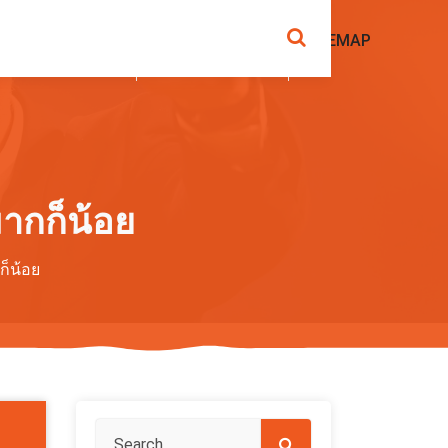
ว็บไซต์ไหนดีที่สุด
แทงบอลไม่มีขั้นต่ำ
SITEMAP
มากก็น้อย
ก็น้อย