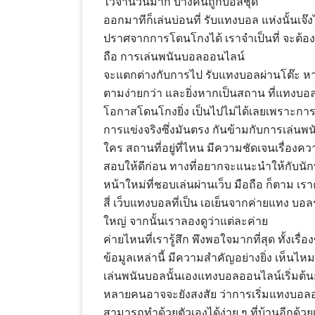
ไว้จำนวนมาก บางคนถูกบอลชุ
ด
ออกมาทีก็เล่นบ่อนที่ รับแทงบอล แห่งนั้นเจ
ปราศจากการโดนโกงได้ เราจำเป็นที่ จะต้องหา
ถือ การเล่นพนันบอลออนไลน์
จะแตกต่างกับการไป รับแทงบอลผ่านโต๊ะ หาก
ตามง่ายกว่า
และยิ่งหากเป็นสถาน ที่แทงบ
โอกาสโดนโกงยิ่ง เป็นไปไม่ได้เลยเพราะการ
การแข่งจริงซึ่งมันตรง กันข้ามกับการเล่นพนั
ใคร สถานที่อยู่ที่ไหน มีความชัดเจนเรื่องคว
สอบให้ดีก่อน ทางที่อยากจะแนะนำให้กับนั
หน้าใหม่ที่ชอบเล่นผ่านเว็บ มือถือ ก็ตาม เ
สี่ เว็บแทงบอลที่เป็น เอเย็นจากค่ายแทง บอ
ใหญ่ จากนั้นเราลองดูว่าแต่ละค่าย
ค่ายไหนที่เรารู้สึก พึงพอใจมากที่สุด ทั้ง
ข้อมูลเหล่านี้ มีความสำคัญอย่างยิ่ง เห็
เล่นพนันบอลนั้นเอง
แทงบอลออนไลน์เริ่มต้น
หลายคนอาจจะยังสงสัย ว่าการเริ่มแทงบอลออน
สามารถทำด้วยตัวเองได้ง่าย ๆ ที่บ้านอีกด้ว