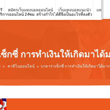
รี
สมัครเว็บแทงบอลออนไลน์
เว็บแทงบอลแนะนำ
แทงบอลเ
ารออนไลน์ 24ชม. สร้างกำไรได้ดีจึงเป็นอะไรที่ลงตัว
ซ็กซี่ การทำเงินให้เกิดมาได้
e
คาสิโนออนไลน์
บาคาร่าเซ็กซี่ การทำเงินให้เกิดมาได้มาก