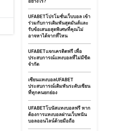
อย่างไร?
UFABETโปรโมชั่นเว็บบอล เข้า
ร่วมกับการเดิมพันสุดมันส์และ
รับข้อเสนอสุดพิเศษที่คุณไม่
อาจหาได้จากที่ไหน
UFABETแจกเครดิตฟรี เพื่อ
ประสบการณ์แทงบอลที่ไม่มีขีด
จำกัด
เซียนแทงบอลUFABET
ประสบการณ์เดิมพันระดับเซียน
ที่ทุกคนยกย่อง
UFABETโบนัสแทงบอลฟรี หาก
ต้องการแทงบอลผ่านเว็บพนัน
บอลออนไลน์ด้วยมือถือ