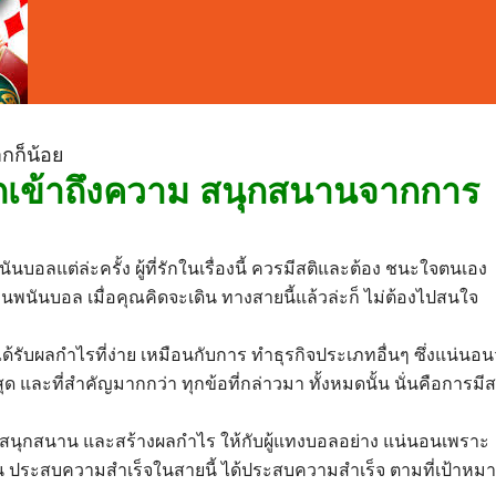
ากก็น้อย
รถเข้าถึงความ สนุกสนานจากการ
ันบอลแต่ล่ะครั้ง ผู้ที่รักในเรื่องนี้ ควรมีสติและต้อง ชนะใจตนเอง
ล่นพนันบอล เมื่อคุณคิดจะเดิน ทางสายนี้แล้วล่ะก็ ไม่ต้องไปสนใจ
ด้รับผลกำไรที่ง่าย เหมือนกับการ ทำธุรกิจประเภทอื่นๆ ซึ่งแน่นอน
 และที่สำคัญมากกว่า ทุกข้อที่กล่าวมา ทั้งหมดนั้น นั่นคือการมีส
ามสนุกสนาน และสร้างผลกำไร ให้กับผู้แทงบอลอย่าง แน่นอนเพราะ
ัน ประสบความสำเร็จในสายนี้ ได้ประสบความสำเร็จ ตามที่เป้าหม