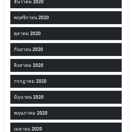
ธันวาคม 2020
พฤศจิกายน 2020
ตุลาคม 2020
กันยายน 2020
สิงหาคม 2020
กรกฎาคม 2020
มิถุนายน 2020
พฤษภาคม 2020
เมษายน 2020