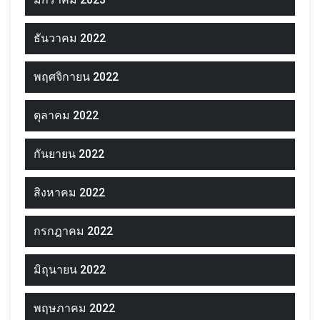
ธันวาคม 2022
พฤศจิกายน 2022
ตุลาคม 2022
กันยายน 2022
สิงหาคม 2022
กรกฎาคม 2022
มิถุนายน 2022
พฤษภาคม 2022