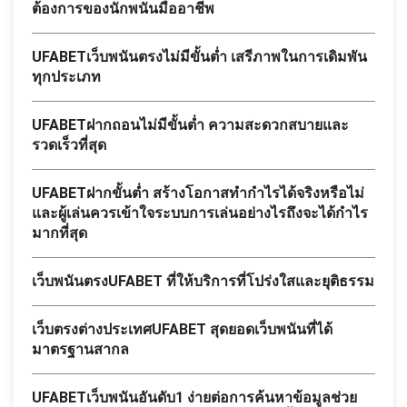
ต้องการของนักพนันมืออาชีพ
UFABETเว็บพนันตรงไม่มีขั้นต่ำ เสรีภาพในการเดิมพัน
ทุกประเภท
UFABETฝากถอนไม่มีขั้นต่ำ ความสะดวกสบายและ
รวดเร็วที่สุด
UFABETฝากขั้นต่ำ สร้างโอกาสทำกำไรได้จริงหรือไม่
และผู้เล่นควรเข้าใจระบบการเล่นอย่างไรถึงจะได้กำไร
มากที่สุด
เว็บพนันตรงUFABET ที่ให้บริการที่โปร่งใสและยุติธรรม
เว็บตรงต่างประเทศUFABET สุดยอดเว็บพนันที่ได้
มาตรฐานสากล
UFABETเว็บพนันอันดับ1 ง่ายต่อการค้นหาข้อมูลช่วย