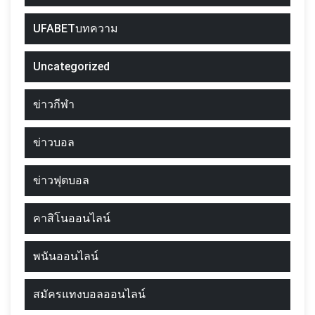
UFABETบทความ
Uncategorized
ข่าวกีฬา
ข่าวบอล
ข่าวฟุตบอล
คาสิโนออนไลน์
พนันออนไลน์
สมัครแทงบอลออนไลน์