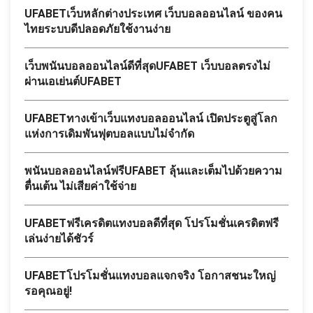
UFABETเว็บหลักต่างประเทศ เว็บบอลออนไลน์ ของคน
ไทยระบบดีปลอดภัยใช้งานง่าย
เว็บพนันบอลออนไลน์ดีที่สุดUFABET เว็บบอลตรงไม่
ผ่านเอเย่นต์UFABET
UFABETทางเข้าเว็บแทงบอลออนไลน์ เปิดประตูสู่โลก
แห่งการเดิมพันฟุตบอลแบบไม่จำกัด
พนันบอลออนไลน์ฟรีUFABET ลุ้นและเต็มไปด้วยความ
ตื่นเต้น ไม่เสียค่าใช้จ่าย
UFABETฟรีเครดิตแทงบอลดีที่สุด โปรโมชั่นเครดิตฟรี
เล่นง่ายได้ชัวร์
UFABETโปรโมชั่นแทงบอลแจกจริง โอกาสชนะใหญ่
รอคุณอยู่!