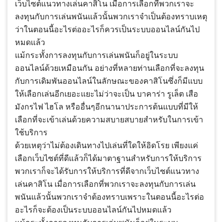
เว็บไซต์แนวทางเล่นคาสิโน เมื่อการเลือกที่พวกเราจะ
ลงทุนกับการเล่นพนันแล้วนั้นพวกเราจำเป็นต้องทราบเหตุ
ว่าในตอนนี้อะไรต่ออะไรก็ควรเป็นระบบออนไลน์กันไป
หมดแล้ว
แม้กระทั้งการลงทุนกับการเล่นพนันก็อยู่ในระบบ
ออนไลน์ด้วยเหมือนกัน อย่างที่หลายท่านเลือกที่จะลงทุน
กับการเดิมพันออนไลน์ในลักษณะของคาสิโนซึ่งก็มีแบบ
ให้เลือกเล่นอีกเยอะแยะไม่ว่าจะเป็น บาคาร่า รูเล็ต เสือ
มังกรไฟ ไฮโล หรืออื่นๆอีกนานาประการต้นแบบที่มีให้
เลือกที่จะเข้าเล่นด้วยความสบายสบายสำหรับในการเข้า
ใช้บริการ
ด้วยเหตุว่าไม่ต้องเดินทางไปเล่นที่ใดให้อิดโรย เพียงแค่
เลือกเว็บไซต์ที่ดีแล้วก็ได้มาตาฐานสำหรับการให้บริการ
พวกเราก็จะได้รับการให้บริการที่ดีจากเว็บไซต์แนวทาง
เล่นคาสิโน เมื่อการเลือกที่พวกเราจะลงทุนกับการเล่น
พนันแล้วนั้นพวกเราจำต้องทราบเพราะในตอนนี้อะไรต่อ
อะไรก็จะต้องเป็นระบบออนไลน์กันไปหมดแล้ว