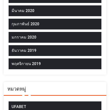
มีนาคม 2020
กุมภาพันธ์ 2020
มกราคม 2020
ธันวาคม 2019
พฤศจิกายน 2019
หมวดหมู่
UFABET