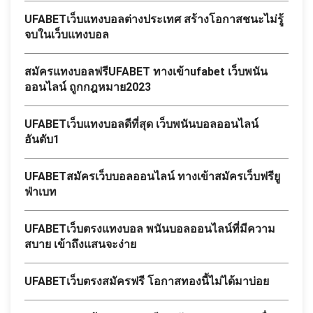
UFABETเว็บแทงบอลต่างประเทศ สร้างโอกาสชนะไม่รู้
จบในเว็บแทงบอล
สมัครแทงบอลฟรีUFABET ทางเข้าufabet เว็บพนัน
ออนไลน์ ถูกกฎหมาย2023
UFABETเว็บแทงบอลดีที่สุด เว็บพนันบอลออนไลน์
อันดับ1
UFABETสมัครเว็บบอลออนไลน์ ทางเข้าสมัครเว็บฟรียู
ฟ่าเบท
UFABETเว็บตรงแทงบอล พนันบอลออนไลน์ที่มีความ
สบาย เข้าถึงแสนจะง่าย
UFABETเว็บตรงสมัครฟรี โอกาสทองนี้ไม่ได้มาบ่อย