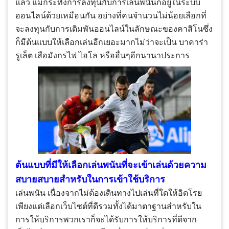
แล้ว แม้กระทั้งการลงทุนกับการเล่นพนันก็อยู่ในระบบ
ออนไลน์ด้วยเหมือนกัน อย่างที่คนจำนวนไม่น้อยเลือกที่
จะลงทุนกับการเดิมพันออนไลน์ในลักษณะของคาสิโนซึ่ง
ก็มีต้นแบบให้เลือกเล่นอีกเยอะมากไม่ว่าจะเป็น บาคาร่า
รูเล็ต เสือมังกรไฟ ไฮโล หรืออื่นๆอีกนานาประการ
ต้นแบบที่มีให้เลือกเล่นพนันที่จะเข้าเล่นด้วยความ
สบายสบายสำหรับในการเข้าใช้บริการ
เล่นพนัน เนื่องจากไม่ต้องเดินทางไปเล่นที่ใดให้อิดโรย
เพียงแต่เลือกเว็บไซต์ที่ดีรวมทั้งได้มาตาฐานสำหรับใน
การให้บริการพวกเราก็จะได้รับการให้บริการที่ดีจาก