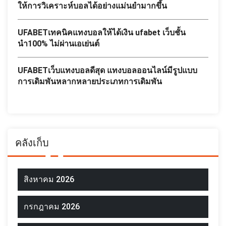
ให้การวิเคราะห์บอลได้อย่างแม่นยำมากขึ้น
UFABETเทคนิคแทงบอลให้ได้เงิน ufabet เว็บชั้น
นำ100% ไม่ผ่านเอเย่นต์
UFABETเว็บแทงบอลดีสุด แทงบอลออนไลน์มีรูปแบบ
การเดิมพันหลากหลายประเภทการเดิมพัน
คลังเก็บ
สิงหาคม 2026
กรกฎาคม 2026