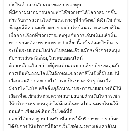
เว็บไซต์ และก็ลักษณะของการลงทุน
ที่มีความมากมายหลายทำให้พวกเราได้โอกาสมากขึ้น
สำหรับการลงทุนในลักษณะต่างๆที่กำลังจะได้เงินใช้ ด้วย
ข้อมูลที่มีความเที่ยงตรงจากเว็บไซต์แนวทางเล่นคาสิโน
เมื่อการเลือกที่พวกเราจะลงทุนกับการเล่นพนันแล้วนั้น
พวกเราจะต้องทราบเพราะว่าเดี๋ยวนี้อะไรต่ออะไรก็ควร
จะเป็นระบบออนไลน์กันไปหมดแล้ว แม้กระทั้งการลงทุน
กับการเล่นพนันก็อยู่ในระบบออนไลน์
ด้วยเหมือนกัน อย่างที่ผู้คนจำนวนมากเลือกที่จะลงทุนกับ
การเดิมพันออนไลน์ในลักษณะของคาสิโนซึ่งก็มีแบบให้
เลือกเล่นอีกเยอะแยะไม่ว่าจะเป็น บาคาร่า รูเล็ต เสือ
มังกรไฟ ไฮโล หรืออื่นๆอีกนานาประการแบบอย่างที่มีให้
เลือกที่จะเข้าเล่นด้วยความสบายสบายสำหรับในการเข้า
ใช้บริการเพราะเหตุว่าไม่ต้องเดินทางไปเล่นตรงไหนให้
อ่อนล้า เพียงแค่เลือกเว็บไซต์ที่ดี
และก็ได้มาตาฐานสำหรับเพื่อการให้บริการพวกเราก็จะ
ได้รับการให้บริการที่ดีจากเว็บไซต์แนวทางเล่นคาสิโน