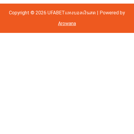
Copyright © 2026 UFABETแทงบอลเงินสด | Powered by
Arowana