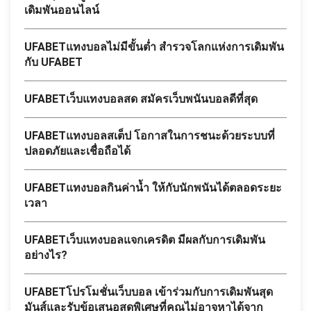
เดิมพันออนไลน์
UFABETแทงบอลไม่มีขั้นต่ำ สำรวจโลกแห่งการเดิมพัน
กับ UFABET
UFABETเว็บแทงบอลสด สมัครเว็บพนันบอลดีที่สุด
UFABETแทงบอลสเต็ป โอกาสในการชนะด้วยระบบที่
ปลอดภัยและเชื่อถือได้
UFABETแทงบอลกินค่าน้ำ ให้กับนักพนันได้ตลอดระยะ
เวลา
UFABETเว็บแทงบอลแจกเครดิต มีผลกับการเดิมพัน
อย่างไร?
UFABETโปรโมชั่นเว็บบอล เข้าร่วมกับการเดิมพันสุด
มันส์และรับข้อเสนอสุดพิเศษที่คุณไม่อาจหาได้จาก