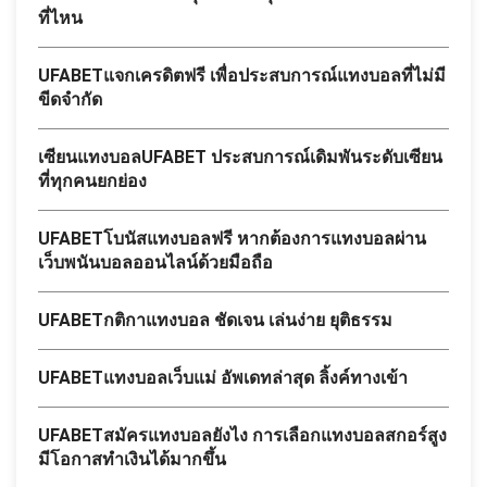
ที่ไหน
UFABETแจกเครดิตฟรี เพื่อประสบการณ์แทงบอลที่ไม่มี
ขีดจำกัด
เซียนแทงบอลUFABET ประสบการณ์เดิมพันระดับเซียน
ที่ทุกคนยกย่อง
UFABETโบนัสแทงบอลฟรี หากต้องการแทงบอลผ่าน
เว็บพนันบอลออนไลน์ด้วยมือถือ
UFABETกติกาแทงบอล ชัดเจน เล่นง่าย ยุติธรรม
UFABETแทงบอลเว็บแม่ อัพเดทล่าสุด ลิ้งค์ทางเข้า
UFABETสมัครแทงบอลยังไง การเลือกแทงบอลสกอร์สูง
มีโอกาสทำเงินได้มากขึ้น