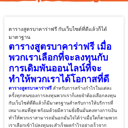
ตารางสูตรบาคาร่าฟรี กับเว็บไซต์ที่ดีแล้วก็ได้
มาตาฐาน
ตารางสูตรบาคาร่าฟรี เมื่อ
พวกเราเลือกที่จะลงทุนกับ
การเดิมพันออนไลน์ที่จะ
ทำให้พวกเราได้โอกาสที่ดี
ตารางสูตรบาคาร่าฟรี
สำหรับการสร้างกำไรในแต่ละ
ครั้งทุกหนของการลงทุนพวกเราก็เลยจำต้องเลือกลงทุน
กับเว็บไซต์ที่ดีแล้วก็มีมาตรฐานสำหรับการให้บริการที่
เหมาะสมที่สุด พร้อมด้วยมีความยั่งยืนมั่นคงทางการเงิน
ทำให้พวกเราสามารถมั่นอกมั่นใจได้ว่าเมื่อใดก็ตามพวก
เราเลือกเข้าไปลงทุนจะสำเร็จผลกำไรอย่างเร็วจาก