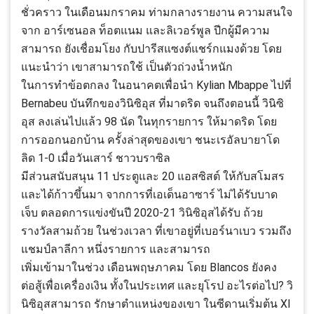
ชั่วคราว ในเดือนมกราคม ท่ามกลางรายงาน ความสนใจ
จาก อาร์เซนอล ท็อตแนม และลิเวอร์พูล ปีกผู้มีความ
สามารถ ยังเชื่อมโยง กับปารีสแซงต์แชร์กแมงด้วย โดย
แนะนำว่า เขาสามารถใช้ เป็นตัวถ่วงน้ำหนัก
ในการทำข้อตกลง ในอนาคตเพื่อนำ Kylian Mbappe ไปที่
Bernabeu บันทึกของวินิซิอุส ที่มาดริด จนถึงตอนนี้ วินิซิ
อุส ลงเล่นไปแล้ว 98 นัด ในทุกรายการ ให้มาดริด โดย
การออกนอกบ้าน ครั้งล่าสุดของเขา ชนะเรอัลบายาโด
ลิด 1-0 เมื่อวันเสาร์ ชาวบราซิล
มีส่วนสนับสนุน 11 ประตูและ 20 แอสซิสต์ ให้กับสโมสร
และได้ก้าวขึ้นมา จากการที่เอเด็นอาซาร์ ไม่ได้รับบาด
เจ็บ ตลอดการแข่งขันปี 2020-21 วินิซิอุสได้รับ ถ้วย
รางวัลสามถ้วย ในช่วงเวลา ที่เขาอยู่ที่เบอร์นาเบว รวมถึง
แชมป์ลาลีกา หนึ่งรายการ และสามารถ
เพิ่มเข้ามาในช่วง เดือนพฤษภาคม โดย Blancos ยังคง
ต่อสู้เพื่อเครื่องเงิน ทั้งในประเทศ และยุโรป อะไรต่อไป? วิ
นิซิอุสสามารถ รักษาตำแหน่งของเขา ในซีดานเริ่มต้น XI