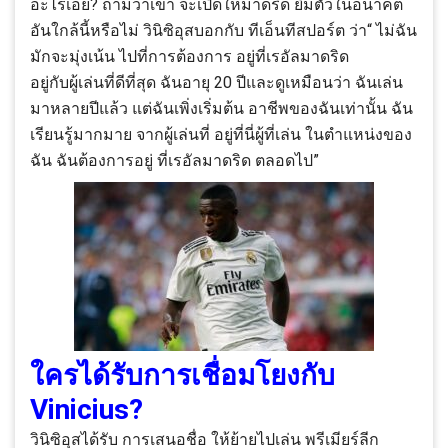
อะไรเอ่ย? ถามว่าเขา จะเปิดให้มาดริด ยืมตัวในอนาคต
อันใกล้นี้หรือไม่ วินิซิอุสบอกกับ ทีเอ็นทีสปอร์ต ว่า“ ไม่ฉัน
มักจะมุ่งเน้น ไปที่การต้องการ อยู่ที่เรอัลมาดริด
อยู่กับผู้เล่นที่ดีที่สุด ฉันอายุ 20 ปีและดูเหมือนว่า ฉันเล่น
มาหลายปีแล้ว แต่ฉันเพิ่งเริ่มต้น อาชีพของฉันเท่านั้น ฉัน
เรียนรู้มากมาย จากผู้เล่นที่ อยู่ที่นี่ผู้ที่เล่น ในตำแหน่งของ
ฉัน ฉันต้องการอยู่ ที่เรอัลมาดริด ตลอดไป”
ใครได้รับการเชื่อมโยงกับ
Vinicius?
วินิซิอุสได้รับ การเสนอชื่อ ให้ย้ายไปเล่น พรีเมียร์ลีก