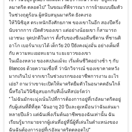
ลมาดริด ตลอดไป” ในขณะที่พิจารณา การย้ายแบบยืมตัว
ในช่วงฤดูร้อน ผู้สนับสนุนมาดริด ยังคงรอ
ให้วินิซิอุส ตระหนักถึงศักยภาพ ของเขาในอีก สองปีครึ่ง
นับจากการ เปิดตัวของเขา แต่อย่างน้อยเขา ก็สามารถ
เอาชนะ จุดปกติในการ ตั้งรับของซีเนอดีนซีดาน ที่ซานติ
อาโก เบอร์นาเบวได้ เด็กวัย 20 ปียังคงมุ่งมั่น อย่างเต็มที่
กับ ความทะเยอทะยาน ระยะยาวของเขา
ในเมืองหลวง ของสเปนแม้จะ เริ่มต้นชีวิตอย่างช้า ๆ กับ
Blancos ด้วยความเชื่อที่ ว่านักวิจารณ์ ของเขาคาดหวัง
มากเกินไป จากเขาในช่วงแรกของอาชีพการงาน อะไร
เอ่ย? ถามว่าเขาจะเปิดให้มาดริดยืมตัวในอนาคตอันใกล้
นี้หรือไม่วินิซิอุสบอกกับทีเอ็นทีสปอร์ตว่า
“ ไม่ฉันมักจะมุ่งเน้นไปที่การต้องการอยู่ที่เรอัลมาดริดอยู่
กับผู้เล่นที่ดีที่สุด “ฉันอายุ 20 ปีและดูเหมือนว่าฉันเล่นมา
หลายปีแล้ว แต่ฉันเพิ่งเริ่มต้นอาชีพของฉันเท่านั้น ฉัน
เรียนรู้มากมายจากผู้เล่นที่อยู่ที่นี่ผู้ที่เล่นในตำแหน่งของ
ฉันฉันต้องการอยู่ที่เรอัลมาดริดตลอดไป”