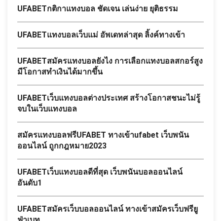
UFABETกติกาแทงบอล ชัดเจน เล่นง่าย ยุติธรรม
UFABETแทงบอลเว็บแม่ อัพเดทล่าสุด ลิ้งค์ทางเข้า
UFABETสมัครแทงบอลยังไง การเลือกแทงบอลสกอร์สูง
มีโอกาสทำเงินได้มากขึ้น
UFABETเว็บแทงบอลต่างประเทศ สร้างโอกาสชนะไม่รู้
จบในเว็บแทงบอล
สมัครแทงบอลฟรีUFABET ทางเข้าufabet เว็บพนัน
ออนไลน์ ถูกกฎหมาย2023
UFABETเว็บแทงบอลดีที่สุด เว็บพนันบอลออนไลน์
อันดับ1
UFABETสมัครเว็บบอลออนไลน์ ทางเข้าสมัครเว็บฟรียู
ฟ่าเบท