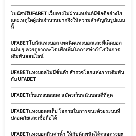
โบนัสฟรีUFABET เว็บตรงไม่ผ่านเอเย่นต์มีข้อดีอย่างไร
และเหตุใดผู้เล่นจำนวนมากจึงให้ความสำคัญกับรูปแบบ
นี้
UFABETโบนัสแทงบอล เทคนิคแทงบอลและทีเด็ดบอล
แม่น ๆ ควรดูจากอะไร เพื่อเพิ่มโอกาสทำกำไรในการ
เดิมพันออนไลน์
UFABETแทงบอลไม่มีขั้นต่ำ สำรวจโลกแห่งการเดิมพัน
กับ UFABET
UFABETเว็บแทงบอลสด สมัครเว็บพนันบอลดีที่สุด
UFABETแทงบอลสเต็ป โอกาสในการชนะด้วยระบบที่
ปลอดภัยและเชื่อถือได้
UFABETแทงบอลกินค่าน้ำ ให้กับนักพนันได้ตลอดระยะ