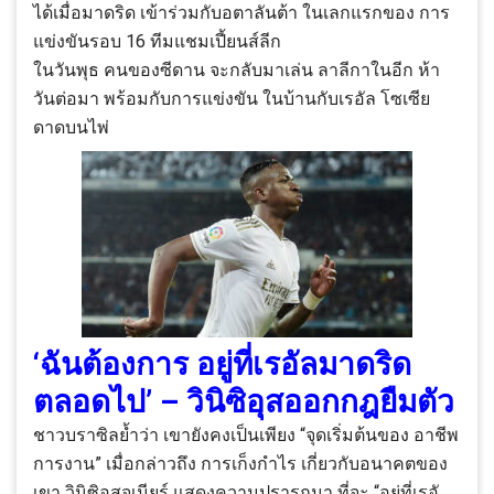
ได้เมื่อมาดริด เข้าร่วมกับอตาลันต้า ในเลกแรกของ การ
แข่งขันรอบ 16 ทีมแชมเปี้ยนส์ลีก
ในวันพุธ คนของซีดาน จะกลับมาเล่น ลาลีกาในอีก ห้า
วันต่อมา พร้อมกับการแข่งขัน ในบ้านกับเรอัล โซเซีย
ดาดบนไพ่
‘ฉันต้องการ อยู่ที่เรอัลมาดริด
ตลอดไป’ – วินิซิอุสออกกฎยืมตัว
ชาวบราซิลย้ำว่า เขายังคงเป็นเพียง “จุดเริ่มต้นของ อาชีพ
การงาน” เมื่อกล่าวถึง การเก็งกำไร เกี่ยวกับอนาคตของ
เขา วินิซิอุสจูเนียร์ แสดงความปรารถนา ที่จะ “อยู่ที่เรอั