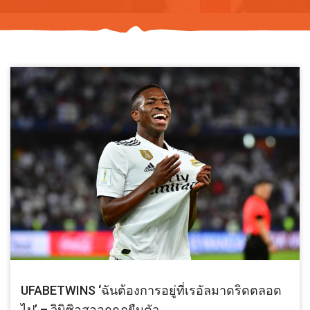
UFABETWINS ‘ฉันต้องการอยู่ที่เรอัลมาดริดตลอด
ไป’ – วินิซิอุสออกกฎยืมตัว