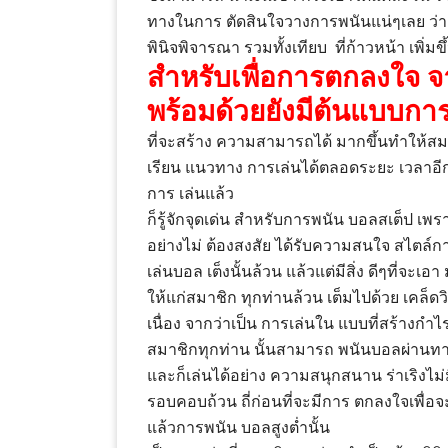
ทางในการ ตัดสินใจวางการพนันแน่ๆเลย ว่าส
พินิจพิจารณา รวมทั้งเทียบ ที่ก้าวหน้า เพิ่ม
สำหรับเพื่อการตกลงใจ จ
พร้อมด้วยยังมีต้นแบบกา
ที่จะสร้าง ความสามารถได้ มากขึ้นทำให้สมา
เรียน แนวทาง การเล่นได้ตลอดระยะ เวลาอีกด้วย
การ เล่นแล้ว
ก็รู้จักจุดเด่น สำหรับการพนัน บอลสเต็ป เพร
อย่างไม่ ต้องสงสัย ได้รับความสนใจ สไตล์กา
เล่นบอล เต็งนั้นล้วน แล้วแต่มีสิ่ง ดีๆที่จะเ
ให้แก่สมาชิก ทุกท่านล้วน เต็มไปด้วย เคล็ด
เนื่อง จากว่าเป็น การเล่นใน แบบที่สร้างกำไร 
สมาชิกทุกท่าน นั้นสามารถ พนันบอลผ่านทางร
และก็เล่นได้อย่าง ความสนุกสนาน ร่าเริงไม่ม
รอบคอบถ้วน ถี่ก่อนที่จะมีการ ตกลงใจเพื่อจะ
แล้วการพนัน บอลสูงต่ำนั้น