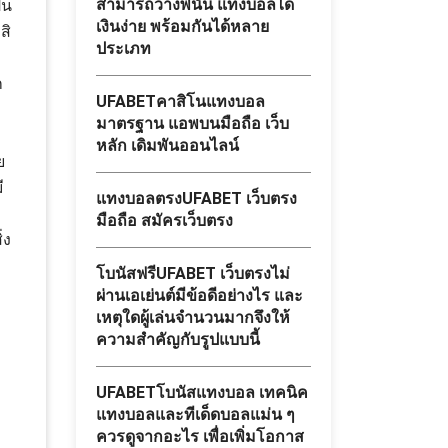
สามารถวางพนัน แทงบอลได้
็น
เงินง่าย พร้อมกันได้หลาย
สิ
ประเภท
ก
UFABETคาสิโนแทงบอล
มาตรฐาน แอพบนมือถือ เว็บ
หลัก เดิมพันออนไลน์
ย
ี
แทงบอลตรงUFABET เว็บตรง
มือถือ สมัครเว็บตรง
่ง
โบนัสฟรีUFABET เว็บตรงไม่
ผ่านเอเย่นต์มีข้อดีอย่างไร และ
เหตุใดผู้เล่นจำนวนมากจึงให้
ความสำคัญกับรูปแบบนี้
UFABETโบนัสแทงบอล เทคนิค
แทงบอลและทีเด็ดบอลแม่น ๆ
ควรดูจากอะไร เพื่อเพิ่มโอกาส