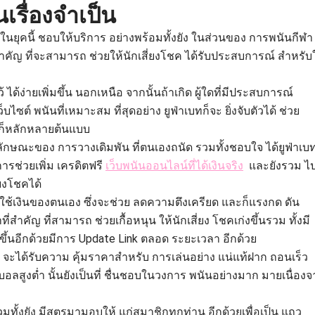
นเรื่องจำเป็น
ีในยุคนี้ ชอบให้บริการ อย่างพร้อมทั้งยัง ในส่วนของ การพนันกีฬา
สำคัญ ที่จะสามารถ ช่วยให้นักเสี่ยงโชค ได้รับประสบการณ์ สำหรั
ได้ง่ายเพิ่มขึ้น นอกเหนือ จากนั้นถ้าเกิด ผู้ใดที่มีประสบการณ์
บไซต์ พนันที่เหมาะสม ที่สุดอย่าง ยูฟ่าเบทก็จะ ยิ่งจับตัวได้ ช่วย
ว ก็หลักหลายต้นแบบ
 ลักษณะของ การวางเดิมพัน ที่ตนเองถนัด รวมทั้งชอบใจ ได้ยูฟ่าเบ
การช่วยเพิ่ม เครดิตฟรี
เว็บพนันออนไลน์ที่ได้เงินจริง
และยังรวม ไ
ยงโชคได้
 ใช้เงินของตนเอง ซึ่งจะช่วย ลดความตึงเครียด และก็แรงกด ดัน
ี่สำคัญ ที่สามารถ ช่วยเกื้อหนุน ให้นักเสี่ยง โชคเก่งขึ้นรวม ทั้งมี
ขึ้นอีกด้วยมีการ Update Link ตลอด ระยะเวลา อีกด้วย
่าน จะได้รับความ คุ้มราคาสำหรับ การเล่นอย่าง แน่แท้ฝาก ถอนเร็ว
ลสูงต่ำ นั้นยังเป็นที่ ชื่นชอบในวงการ พนันอย่างมาก มายเนื่อง
วมทั้งยัง มีสูตรมามอบให้ แก่สมาชิกทุกท่าน อีกด้วยเพื่อเป็น แถว