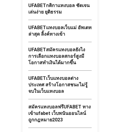
UFABETกติกาแทงบอล ชัดเจน
เล่นง่าย ยุติธรรม
UFABETแทงบอลเว็บแม่ อัพเดท
ล่าสุด ลิ้งค์ทางเข้า
UFABETสมัครแทงบอลยังไง
การเลือกแทงบอลสกอร์สูงมี
โอกาสทำเงินได้มากขึ้น
UFABETเว็บแทงบอลต่าง
ประเทศ สร้างโอกาสชนะไม่รู้
จบในเว็บแทงบอล
สมัครแทงบอลฟรีUFABET ทาง
เข้าufabet เว็บพนันออนไลน์
ถูกกฎหมาย2023