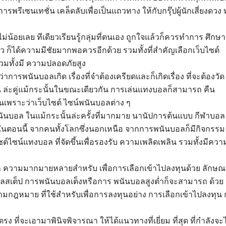
การพรีเซนเทชั่น เคล็ดลับเพื่อเป็นแถวทาง ให้กับกรุ๊ปผู้นักเสี่ยงดวง 
้ไม่น้อยเลย ทีเดียวเรียนรู้กลุ่มที่ตนเอง ถูกใจแล้วก็ควรทำการ ศึกษา
แล้ว ก็ได้ความมีชัยมากพอควรอีกด้วย รวมทั้งที่สำคัญเลือกเว็บไซต์
มทั้งมี ความปลอดภัยสูง
การพนันบอลเกิด เรื่องที่จำต้องเครียดและก็เกิดเรื่อง ที่จะต้องวัด
ล่ะคู่แม้กระนั้นในขณะเดียวกัน การเล่นแทงบอลก็สามารถ คืน
เพราะว่าเว็บไซต์ ไซน์พนันบอลต่าง ๆ
พนันบอล ในแม้กระนั้นล่ะครั้งที่มากมาย นานัปการต้นแบบ กีฬาบอล
ิยม ในตอนนี้ จากคนทั้งโลกซึ่งนอกเหนือ จากการพนันบอลก็มีกิจกรรม
์ไซน์แทงบอล ที่จัดขึ้นเพื่อรองรับ ความเพลิดเพลิน รวมทั้งมีควา
ก็ ความมากมายหลายสำหรับ เพื่อการเลือกเข้าไปลงทุนด้วย ลักษ
ลสเต็ป การพนันบอลเต็งหรือการ พนันบอลสูงต่ำก็จะสามารถ ด้วย
มกฎหมาย ที่ใช้สำหรับเพื่อการลงทุนอย่าง การเลือกเข้าไปลงทุน 
ตรง ที่จะเอามาพินิจพิจารณา ให้ได้แนวทางที่เยี่ยม ที่สุด ที่กำลังจะไ