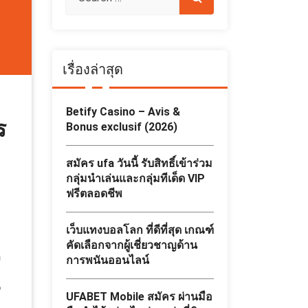
เรื่องล่าสุด
Betify Casino – Avis &
ร
Bonus exclusif (2026)
สมัคร ufa วันนี้ รับสิทธิ์เข้าร่วม
กลุ่มนำเล่นและกลุ่มทีเด็ด VIP
ฟรีตลอดชีพ
เว็บแทงบอลโลก ที่ดีที่สุด เกณฑ์
คัดเลือกจากผู้เชี่ยวชาญด้าน
อ
การพนันออนไลน์
ี
UFABET Mobile สมัคร ผ่านมือ