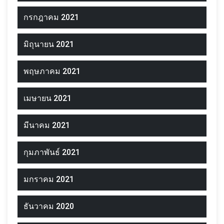
กรกฎาคม 2021
มิถุนายน 2021
พฤษภาคม 2021
เมษายน 2021
มีนาคม 2021
กุมภาพันธ์ 2021
มกราคม 2021
ธันวาคม 2020