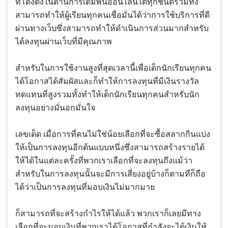
ที่โด่งดังในด้านการเดิมพันออนไลน์ได้ทุกชนิดรวมทั้ง
สามารถทำให้ผู้เรียนทุกคนเชื่อมั่นได้ว่าการใช้บริการที่ดี
ผ่านทางเว็บซึ่งสามารถทำให้ดำเนินการส่วนมากสำหรับ
ได้ลงทุนผ่านเว็บที่มีคุณภาพ
สำหรับในการใช้งานสูงที่สุดเวลานี้เพื่อเด็กนักเรียนทุกคน
ได้โอกาสได้สัมผัสและก็ทำให้การลงทุนที่มีเงินรางวัล
ทดแทนที่สูงรวมทั้งทำให้เด็กนักเรียนทุกคนสำหรับนัก
ลงทุนอย่างมั่นอกมั่นใจ
เลขเด็ด เมื่อการที่คนไม่ใช่น้อยเลือกที่จะซื้อสลากกินแบ่ง
ให้เป็นการลงทุนอีกต้นแบบหนึ่งซึ่งสามารถสร้างรายได้
ให้ได้ในแต่ละครั้งที่พวกเราเลือกที่จะลงทุนถึงแม้ว่า
สำหรับในการลงทุนนั้นจะมีการเสี่ยงอยู่บ้างก็ตามทีก็ถือ
ได้ว่าเป็นการลงทุนที่มอบเงินไม่มากมาย
ก็สามารถที่จะสร้างกำไรให้ได้แล้ว พวกเราก็เลยมีทาง
เลือกที่จะมอบเงินที่พวกเราได้โอกาสที่กำลังจะได้เงินให้