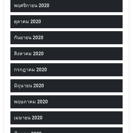
พฤศจิกายน 2020
ตุลาคม 2020
กันยายน 2020
สิงหาคม 2020
กรกฎาคม 2020
มิถุนายน 2020
พฤษภาคม 2020
เมษายน 2020