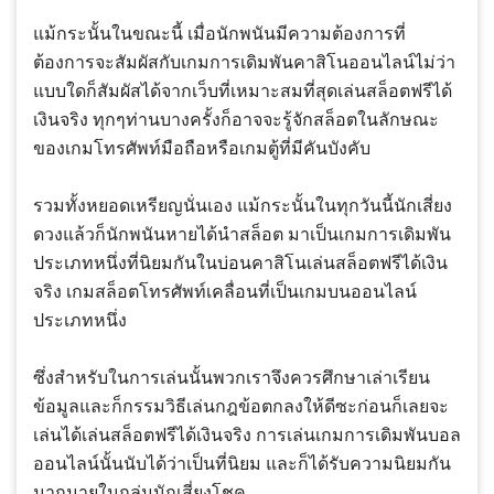
แม้กระนั้นในขณะนี้ เมื่อนักพนันมีความต้องการที่
ต้องการจะสัมผัสกับเกมการเดิมพันคาสิโนออนไลน์ไม่ว่า
แบบใดก็สัมผัสได้จากเว็บที่เหมาะสมที่สุดเล่นสล็อตฟรีได้
เงินจริง ทุกๆท่านบางครั้งก็อาจจะรู้จักสล็อตในลักษณะ
ของเกมโทรศัพท์มือถือหรือเกมตู้ที่มีคันบังคับ
รวมทั้งหยอดเหรียญนั่นเอง แม้กระนั้นในทุกวันนี้นักเสี่ยง
ดวงแล้วก็นักพนันหายได้นำสล็อต มาเป็นเกมการเดิมพัน
ประเภทหนึ่งที่นิยมกันในบ่อนคาสิโนเล่นสล็อตฟรีได้เงิน
จริง เกมสล็อตโทรศัพท์เคลื่อนที่เป็นเกมบนออนไลน์
ประเภทหนึ่ง
ซึ่งสำหรับในการเล่นนั้นพวกเราจึงควรศึกษาเล่าเรียน
ข้อมูลและก็กรรมวิธีเล่นกฎข้อตกลงให้ดีซะก่อนก็เลยจะ
เล่นได้เล่นสล็อตฟรีได้เงินจริง การเล่นเกมการเดิมพันบอล
ออนไลน์นั้นนับได้ว่าเป็นที่นิยม และก็ได้รับความนิยมกัน
มากมายในกลุ่มนักเสี่ยงโชค