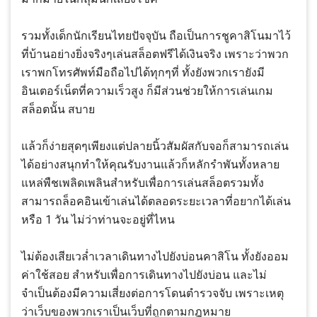
รวมทั้งเด็กนักเรียนไทยปัจจุบัน ถือเป็นการชูคาสิโนมาไว้
ที่บ้านอย่างยิ่งจริงๆเล่นสล็อตฟรีได้เงินจริง เพราะว่าพวก
เราพกโทรศัพท์มือถือไปได้ทุกๆที่ ทั้งยังพวกเรายังมี
อินเตอร์เน็ตที่ความเร็วสูง ก็มีส่วนช่วยให้การเล่นเกม
สล็อตนั้น สบาย
แล้วก็ง่ายสุดๆเพียงแต่ปลายนิ้วสัมผัสกับจอก็สามารถเล่น
ได้อย่างสนุกทำให้คุณรับงานแล้วก็หลักรำพันทั้งหลาย
แหล่พืชเพลิดเพลินสำหรับเพื่อการเล่นสล็อตรวมทั้ง
สามารถล็อคอินเข้าเล่นได้ตลอดระยะเวลาที่อยากได้เล่น
หรือ 1 วัน ไม่ว่าท่านจะอยู่ที่ไหน
ไม่ต้องเสียเวล่ำเวลาเดินทางไปยังบ่อนคาสิโน ทั้งยังออม
ค่าใช้สอย สำหรับเพื่อการเดินทางไปยังบ่อน และไม่
จำเป็นต้องมีความเสี่ยงต่อการโดนตำรวจจับ เพราะเหตุ
ว่าเว็บของพวกเราเป็นเว็บที่ถูกตามกฎหมาย