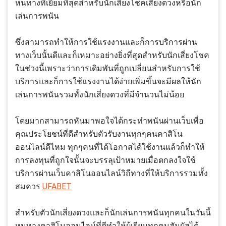
หนทางที่เยี่ยมที่สุดสำหรับนักเสี่ยงโชคเสี่ยงดวงหรือนัก
เล่นการพนัน
ซึ่งสามารถทำให้การใช้แรงงานและก็การบริการผ่าน
ทางเว็บนั้นดีและก็เหมาะอย่างยิ่งที่สุดสำหรับนักเสี่ยงโชค
ในช่วงนี้เพราะว่าการเดิมพันที่ถูกเปลี่ยนสำหรับการใช้
บริการและก็การใช้แรงงานได้ง่ายเพิ่มขึ้นจะมีผลให้นัก
เล่นการพนันรวมทั้งนักเสี่ยงดวงที่มีจำนวนไม่น้อย
โดยมากสามารถหันมาพอใจได้กระทำพนันผ่านเว็บเพื่อ
คุณประโยชน์ที่ดีสำหรับตัวรับงานทุกๆคนคาสิโน
ออนไลน์ดีไหม ทุกๆคนที่ได้โอกาสได้ใช้งานแล้วก็ทำให้
การลงทุนที่ถูกใจนั้นจะบรรลุเป้าหมายเมื่อตกลงใจใช้
บริการผ่านเว็บคาสิโนออนไลน์วิถีทางที่ให้บริการรวมทั้ง
สมควร
UFABET
สำหรับตัวนักเสี่ยงดวงและก็นักเล่นการพนันทุกคนในวันนี้
หนทางคาสิโนออนไลน์ที่ดีทำให้ผู้เรียนทุกคนสัมผัสได้