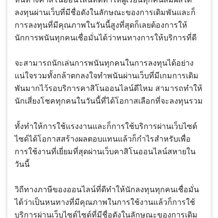
ลงทุนผ่านเว็บที่มีชื่อดังในลักษณะของการเดิมพันและก็
การลงทุนที่มีคุณภาพในวันนี้สูงที่สุดก็เลยต้องการให้
นักการพนันทุกคนเชื่อมั่นได้ว่าหนทางการให้บริการที่ดี
จะสามารถนักเล่นการพนันทุกคนในการลงทุนได้อย่าง
แน่ใจรวมทั้งกล้าตกลงใจทำพนันผ่านเว็บที่มีเกมการเดิม
พันมากไว้รอบริการคาสิโนออนไลน์ดีไหม สามารถทำให้
นักเสี่ยงโชคทุกคนในวันนี้ที่ได้โอกาสเลือกที่จะลงทุนรวม
ทั้งทำให้การใช้แรงงานและก็การใช้บริการผ่านเว็บไซต์
ไซด์ได้โอกาสสร้างผลตอบแทนแล้วก็กำไรสำหรับเพื่อ
การใช้งานที่เยี่ยมที่สุดผ่านเว็บคาสิโนออนไลน์สหายใน
วันนี้
วิถีทางภาษีของออนไลน์ที่ดีทำให้นักลงทุนทุกคนเชื่อมั่น
ได้ว่าเป็นหนทางที่มีคุณภาพในการใช้งานแล้วก็การใช้
บริการผ่านเว็บไซต์ไซด์ที่มีชื่อดังในลักษณะของการเดิม