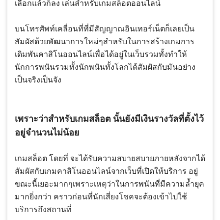
เลือกแล้วก็ลง เล่นสำหรับเกมสล็อตออนไลน์
บนโทรศัพท์เคลื่อนที่ที่มีสัญญาณอินเทอร์เน็ตก็เลยเป็น
สัมผัสด้วยพัฒนาการใหม่ๆสำหรับในการสร้างเกมการ
เดิมพันคาสิโนออนไลน์เพื่อได้อยู่ในเว็บรวมทั้งทำให้
นักการพนันรวมทั้งนักพนันทั้งโลกได้สัมผัสกับมันอย่าง
เป็นจริงเป็นจัง
เพราะว่าสำหรับเกมสล็อต นั้นยังมีเงินรางวัลที่ตั้งไว้
อยู่จำนวนไม่น้อย
เกมสล็อต โดยที่ จะได้รับความสบายสบายภายหลังจากได้
สัมผัสกับเกมคาสิโนออนไลน์จากเว็บที่เปิดให้บริการ อยู่
ขณะนี้เยอะมากๆเพราะเหตุว่าในการพนันที่มีความล้ำยุค
มากยิ่งกว่า คราวก่อนที่นักเสี่ยงโชคจะต้องเข้าไปใช้
บริการถึงสถานที่