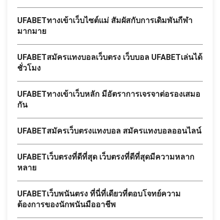
UFABETทางเข้าเว็บไซต์แม่ สัมผัสกับการเดิมพันกีฬา
มากมาย
UFABETสมัครแทงบอลเว็บตรง เว็บบอล UFABETเล่นได้
ชั่วโมง
UFABETทางเข้าเว็บหลัก มีอัตราการเจรจาต่อรองเสมอ
กัน
UFABETสมัครเว็บตรงแทงบอล สมัครแทงบอลออนไลน์
UFABETเว็บตรงที่ดีที่สุด เว็บตรงที่ดีที่สุดมีความหลาก
หลาย
UFABETเว็บพนันตรง ที่นี่ที่เดียวที่ตอบโจทย์ความ
ต้องการของนักพนันมืออาชีพ