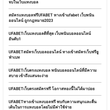
จบในเว็บแทงบอล
สมัครแทงบอลฟรีUFABET ทางเข้าufabet เว็บพนัน
ออนไลน์ ถูกกฎหมาย2023
UFABETเว็บแทงบอลดีที่สุด เว็บพนันบอลออนไลน์
อันดับ1
UFABETสมัครเว็บบอลออนไลน์ ทางเข้าสมัครเว็บฟรียู
ฟ่าเบท
UFABETเว็บตรงแทงบอล พนันบอลออนไลน์ที่มีความ
สบาย เข้าถึงแสนจะง่าย
UFABETเว็บตรงสมัครฟรี โอกาสทองนี้ไม่ได้มาบ่อย
UFABETทางเข้าแทงบอลฟรี พบกับความสนุกและตื่น
เต้นในการแทงบอลโดยไม่มีค่าใช้จ่าย