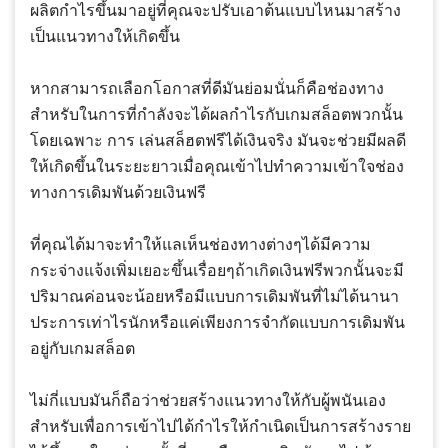
ผลิตกำไรขึ้นมาอยู่ที่คุณจะปรับเอาต้นแบบไหนมาสร้าง
เป็นแนวทางให้เกิดขึ้น
หากสามารถเลือกโอกาสที่ดีมันย่อมนั่นก็คือช่องทาง
สำหรับในการที่กำลังจะได้ผลกำไรกับเกมสล็อตพวกนั้น
โดยเฉพาะ การ เล่นสล็ฮตฟรีได้เงินจริง มันจะช่วยมีผลดี
ให้เกิดขึ้นในระยะยาวเมื่อคุณเข้าไปทำความเข้าใจช่อง
ทางการเดิมพันด้วยเงินฟรี
ที่คุณได้มาจะทำให้แลเห็นช่องทางต่างๆได้มีความ
กระจ่างแจ้งเพิ่มเยอะขึ้นเรื่อยๆถ้าเกิดเงินฟรีพวกนั้นจะมี
ปริมาณค่อนจะน้อยหรือมีแบบการเดิมพันที่ไม่ได้นานา
ประการเท่าไรนักหรือแค่เพียงการจำกัดแบบการเดิมพัน
อยู่กับเกมสล็อต
ไม่กี่แบบมันก็ถือว่าช่วยสร้างแนวทางให้กับผู้พนันเอง
สำหรับเพื่อการเข้าไปได้กำไรให้กำเนิดเป็นการสร้างราย