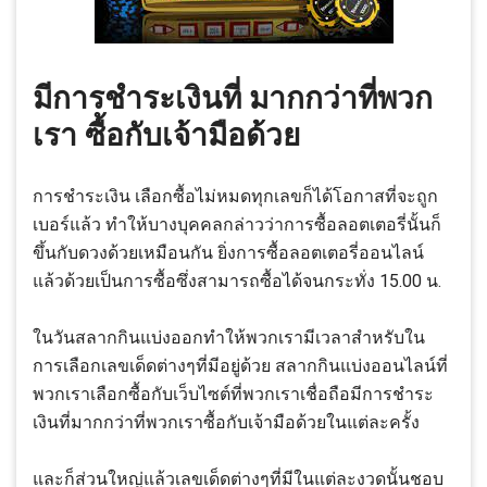
มีการชำระเงินที่ มากกว่าที่พวก
เรา ซื้อกับเจ้ามือด้วย
การชำระเงิน เลือกซื้อไม่หมดทุกเลขก็ได้โอกาสที่จะถูก
เบอร์แล้ว ทำให้บางบุคคลกล่าวว่าการซื้อลอตเตอรี่นั้นก็
ขึ้นกับดวงด้วยเหมือนกัน ยิ่งการซื้อลอตเตอรี่ออนไลน์
แล้วด้วยเป็นการซื้อซึ่งสามารถซื้อได้จนกระทั่ง 15.00 น.
ในวันสลากกินแบ่งออกทำให้พวกเรามีเวลาสำหรับใน
การเลือกเลขเด็ดต่างๆที่มีอยู่ด้วย สลากกินแบ่งออนไลน์ที่
พวกเราเลือกซื้อกับเว็บไซต์ที่พวกเราเชื่อถือมีการชำระ
เงินที่มากกว่าที่พวกเราซื้อกับเจ้ามือด้วยในแต่ละครั้ง
และก็ส่วนใหญ่แล้วเลขเด็ดต่างๆที่มีในแต่ละงวดนั้นชอบ